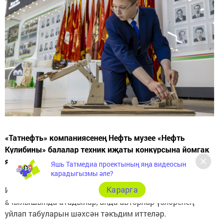
«Татнефть» компаниясенең Нефть музее «Нефть
Кулибины» балалар техник иҗаты конкурсына йомгак
ясады.
Яшь Татмедиа проектының яңа видеосын
карадыгызмы әле?
Карарга
Иң креатив яшь инженерларның исемнәрен күргәзмә
ачылышында атадылар, анда авторлар үзләренең
уйлап табуларын шәхсән тәкъдим иттеләр.