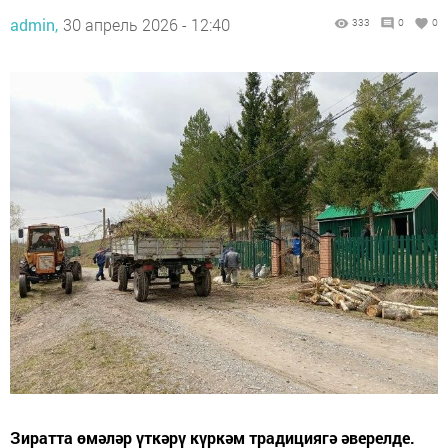
admin,
30 апрель 2026 - 12:40
333
0
0
Зиратта өмәләр үткәрү күркәм традициягә әверелде.