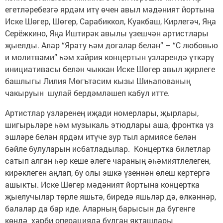
егетләребезгә ярдәм итү өчен авыл мәдәният йортына
Иске Шөгер, Шөгер, Сарабиккол, Куакбаш, Кирлегәч, Яңа
Серёжкино, Яңа Иштирәк авылы үзешчән артистлары
җыелды. Алар “Ярату һәм догалар белән” – “С любовью
и молитвами” һәм хәйрия концертын үзләрендә үткәрү
инициативасы белән чыккан Иске Шөгер авыл җирлеге
башлыгы Лилия Мөгътәсим кызы Шиһапованың
чакыруын шулай бердәмләшеп кабул итте.
Артистлар үзләренең иҗади номерлары, җырлары,
шигырьләре һәм музыкаль этюдлары аша, фронтка үз
эшләре белән ярдәм итүче зур тыл армиясе белән
бәйле булуларын исбатладылар. Концертка билетлар
сатып алган һәр кеше әлеге чараның әһәмиятлелеген,
кирәклеген аңлап, бу олы эшкә үзеннән өлеш кертергә
ашыкты. Иске Шөгер мәдәният йортына концертка
җыелучылар төрле яшьтә, биредә яшьләр дә, өлкәннәр,
балалар да бар иде. Аларның барысын да бүгенге
көндә хәрби операциядә булган якташлары