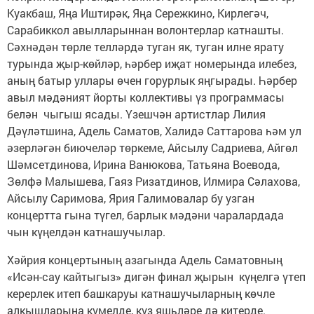
Куакбаш, Яңа Иштирәк, Яңа Сережкино, Кирлегәч,
Сарабиккол авылларыннан волонтерлар катнашты.
Сәхнәдән төрле телләрдә туган як, туган илне ярату
турында җыр-көйләр, һәрбер иҗат номерында илебез,
аның батыр уллары өчен горурлык яңгырады. Һәрбер
авыл мәдәният йорты коллективы үз программасы
белән чыгыш ясады. Үзешчән артистлар Лилия
Дәүләтшина, Адель Саматов, Халидә Саттарова һәм ул
әзерләгән биючеләр төркеме, Айсылу Садриева, Айгөл
Шәмсетдинова, Ирина Ванюкова, Татьяна Воевода,
Зөлфә Малышева, Гаяз Ризатдинов, Илмира Сәлахова,
Айсылу Саримова, Ярия Галимовалар бу узган
концертта гына түгел, барлык мәдәни чаралардада
чын күңелдән катнашучылар.
Хәйрия концертының азагында Адель Саматовның
«Исән-сау кайтыгыз» дигән финал җырын күңелгә үтеп
керерлек итеп башкаруы катнашучыларның көчле
алкышларына күмелде, күз яшьләре дә китерде.