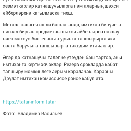
хезмәткәрләр катнашучыларга һәм аларның шәхси
әйберләренә кагылмаска тиеш.
Металл эзләгеч эшли башлаганда, имтихан бирүчегә
сигнал биргән предметны шәхси әйберләрен саклау
өчен махсус билгеләнгән урынга тапшырырга яки
озата баручыга тапшырырга тәкъдим итәчәкләр.
Әгәр дә катнашучы таләпне үтәүдән баш тартса, аны
имтиханга кертмәячәкләр. Резерв срокларда кабат
тапшыру мөмкинлеге аерым каралачак. Карарны
Дәүләт имтихан комиссиясе рәисе кабул итә.
https://tatar-inform.tatar
Фото: Владимир Васильев