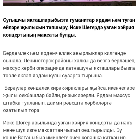
Сугышчы якташларыбызга гуманитар ярдәм һәм туган
өйләре җылысын тапшыру, Иске Шөгердә узган хәйрия
концертының максаты булды.
Бердәмлек һәм ярдәмчеллек авырлыклар килгәндә
сынала. Лениногорск районы халкы да бергә берләшеп,
махсус хәрби операциядә катнашучы якташларыбызга
төрле яклап ярдәм кулы сузарга тырыша.
Берәүләр көндәлек кирәк-яраклары җыйса, икенчеләре
җылы оекбашлар бәйли, ризык әзерли. Ярдәм махсус
штабка тупланып, даими рәвештә хәрбиләргә
озатылып тора.
Иске Шөгер авылында узган хәйрия концерты да нәкъ
менә шул изге максаттан чыгып оештырылды. Бу
көнне Ватаныбыз иминлеге өчен көрәшкә киткән ир-