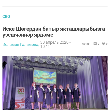
СВО
Иске Шөгердән батыр якташларыбызга
үзешчәннәр ярдәме
30 апрель 2026 -
Исламия Галимова,
361
0
0
10:41