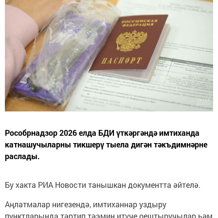
Рособрнадзор 2026 елда БДИ үткәргәндә имтиханда
катнашучыларны тикшерү тыела дигән тәкъдимнәрне
раслады.
Бу хакта РИА Новости танышкан документта әйтелә.
Аңлатмалар нигезендә, имтиханнар уздыру
пунктларында тәртип тәэмин итүче оештыручылар һәм