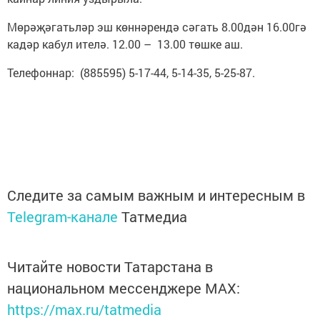
Мөрәҗәгатьләр эш көннәрендә сәгать 8.00дән 16.00гә
кадәр кабул ителә. 12.00 – 13.00 төшке аш.
Телефоннар: (885595) 5-17-44, 5-14-35, 5-25-87.
Следите за самым важным и интересным в
Telegram-канале
Татмедиа
Читайте новости Татарстана в
национальном мессенджере MАХ:
https://max.ru/tatmedia