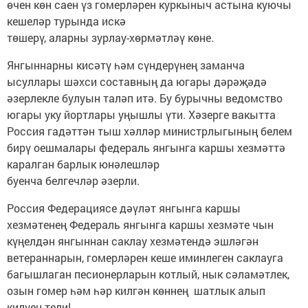
өчен көн саен үз гомерләрен куркыныч астына куючы
кешеләр турында искә
төшерү, аларны зурлау-хөрмәтләү көне.
Янгыннарны кисәтү һәм сүндерүнең заманча
ысуллары шәхси составның да югары дәрәҗәдә
әзерлекле булуын таләп итә. Бу бурычны ведомство
югары уку йортлары уңышлы үти. Хәзерге вакытта
Россия гадәттән тыш хәлләр министрлыгының белем
бирү оешмалары федераль янгынга каршы хезмәттә
каралган барлык юнәлешләр
буенча белгечләр әзерли.
Россия Федерациясе дәүләт янгынга каршы
хезмәтенең Федераль янгынга каршы хезмәте чын
күңелдән янгыннан саклау хезмәтендә эшләгән
ветераннарын, гомерләрен кеше иминлеген саклауга
багышлаган песионерларын котлый, нык сәламәтлек,
озын гомер һәм һәр килгән көннең шатлык алып
килүен тели!