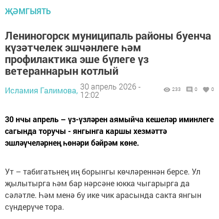
ҖӘМГЫЯТЬ
Лениногорск муниципаль районы буенча
күзәтчелек эшчәнлеге һәм
профилактика эше бүлеге үз
ветераннарын котлый
30 апрель 2026 -
Исламия Галимова,
233
0
0
12:02
30 нчы апрель – үз-үзләрен аямыйча кешеләр иминлеге
сагында торучы - янгынга каршы хезмәттә
эшләүчеләрнең һөнәри бәйрәм көне.
Ут – табигатьнең иң борынгы көчләреннән берсе. Ул
җылытырга һәм бар нәрсәне юкка чыгарырга да
сәләтле. Һәм менә бу ике чик арасында сакта янгын
сүндерүче тора.