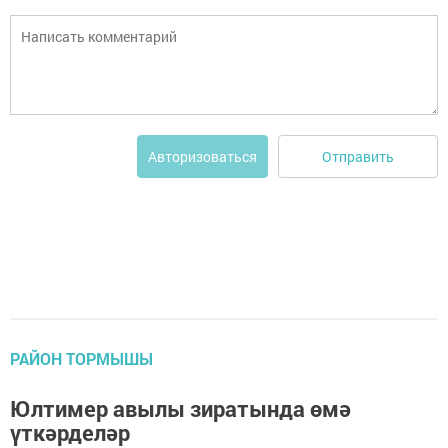
Отправить
Авторизоваться
РАЙОН ТОРМЫШЫ
Юлтимер авылы зиратында өмә
үткәрделәр