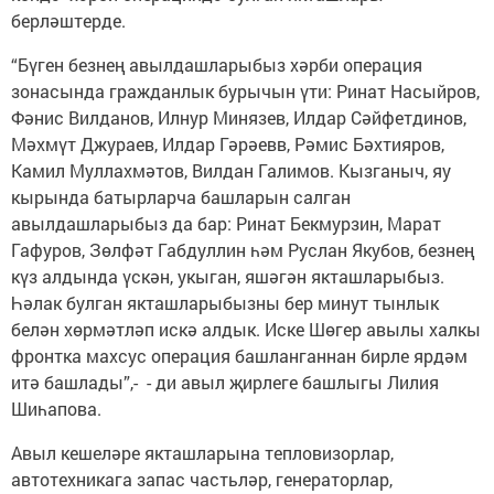
берләштерде.
“Бүген безнең авылдашларыбыз хәрби операция
зонасында гражданлык бурычын үти: Ринат Насыйров,
Фәнис Вилданов, Илнур Минязев, Илдар Сәйфетдинов,
Мәхмүт Джураев, Илдар Гәрәевв, Рәмис Бәхтияров,
Камил Муллахмәтов, Вилдан Галимов. Кызганыч, яу
кырында батырларча башларын салган
авылдашларыбыз да бар: Ринат Бекмурзин, Марат
Гафуров, Зөлфәт Габдуллин һәм Руслан Якубов, безнең
күз алдында үскән, укыган, яшәгән якташларыбыз.
Һәлак булган якташларыбызны бер минут тынлык
белән хөрмәтләп искә алдык. Иске Шөгер авылы халкы
фронтка махсус операция башланганнан бирле ярдәм
итә башлады”,- - ди авыл җирлеге башлыгы Лилия
Шиһапова.
Авыл кешеләре якташларына тепловизорлар,
автотехникага запас частьләр, генераторлар,