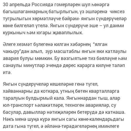
30 апрельдә Россиядә гомерләрен шул һөнәргә
багышлаганнарның батырлыгын, үз эшләренә чиксез
тугрылыгын хөрмәтләүче бәйрәм- янгын сүндерүчеләр
көне билгеләп үтелә. Янгын сүндерүче эше – ул даими
куркыныч һәм югары җаваплылык.
Әлеге хезмәт бүлегенә килгән хәбәрнең “ялган
чакыру”дан алып, зур масштаблы янгын яки катлаулы
авария булуы мөмкин. Бу вәзгыятьне тиз бәяләүне һәм
санаулы минутлар эчендә дөрес карарга килүне таләп
итә.
Янгын сүндерүчеләр кешеләрне генә түгел,
хайваннарны да коткара, утның бөтен кварталларга
таралуын булдырмый кала. Янгыннардан тыш, алар
юл-транспорт һәлакәтләре, техноген аварияләр, су
басулар, давыллар нәтиҗәләрен бетерүдә дә катнаша.
Нәкъ менә шуңа күрә янгын сагы көне-календарьдагы
дата гына түгел, ә әйләнә-тирәдәгеләрнең иминлеге