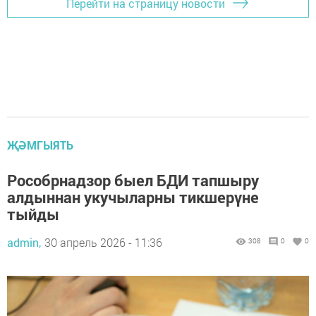
Перейти на страницу новости
ҖӘМГЫЯТЬ
Рособрнадзор быел БДИ тапшыру
алдыннан укучыларны тикшерүне
тыйды
admin,
30 апрель 2026 - 11:36
308
0
0