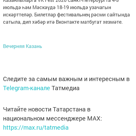
июльдә һәм Мәскәүдә 18-19 июльдә узачагын
искәрттеләр. Билетлар фестивальнең рәсми сайтында
сатыла, дип хәбәр итә Вконтакте матбугат хезмәте.
Вечерняя Казань
Следите за самым важным и интересным в
Telegram-канале
Татмедиа
Читайте новости Татарстана в
национальном мессенджере MАХ:
https://max.ru/tatmedia