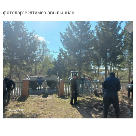
фотолар: Юлтимер авылыннан