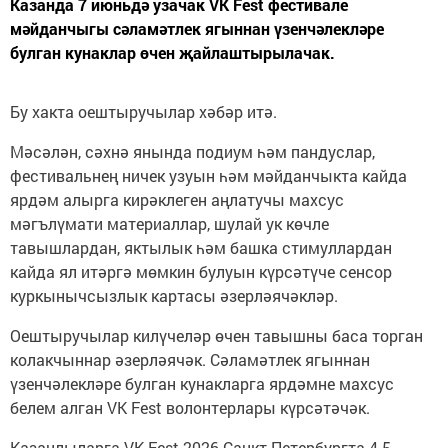
Казанда 7 июньдә узачак VK Fest фестивале
мәйданчыгы сәламәтлек ягыннан үзенчәлекләре
булган кунаклар өчен җайлаштырылачак.
Бу хакта оештыручылар хәбәр итә.
Мәсәлән, сәхнә янында подиум һәм пандуслар,
фестивальнең ничек узуын һәм мәйданчыкта кайда
ярдәм алырга кирәклеген аңлатучы махсус
мәгълүмати материаллар, шулай ук көчле
тавышлардан, яктылык һәм башка стимуллардан
кайда ял итәргә мөмкин булуын күрсәтүче сенсор
куркынычсызлык картасы әзерләячәкләр.
Оештыручылар килүчеләр өчен тавышны баса торган
колакчыннар әзерләячәк. Сәламәтлек ягыннан
үзенчәлекләре булган кунакларга ярдәмне махсус
белем алган VK Fest волонтерлары күрсәтәчәк.
Казанлыларга VK Fest 2026 Санкт-Петербургта 4-5