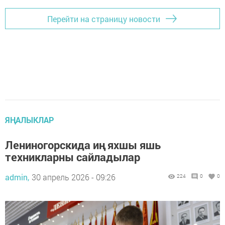
Перейти на страницу новости
ЯҢАЛЫКЛАР
Лениногорскида иң яхшы яшь
техникларны сайладылар
admin,
30 апрель 2026 - 09:26
224
0
0