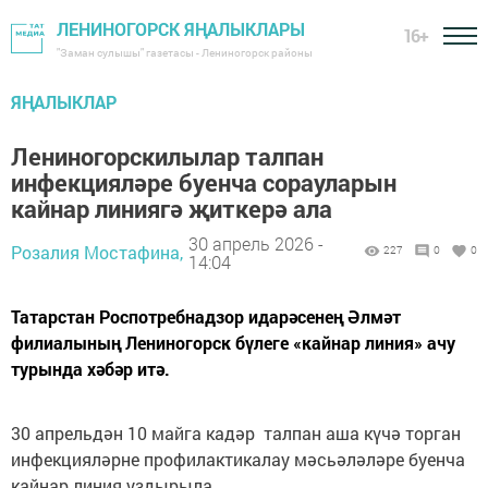
ЛЕНИНОГОРСК ЯҢАЛЫКЛАРЫ
16+
"Заман сулышы" газетасы - Лениногорск районы
ЯҢАЛЫКЛАР
Лениногорскилылар талпан
инфекцияләре буенча сорауларын
кайнар линиягә җиткерә ала
30 апрель 2026 -
Розалия Мостафина,
227
0
0
14:04
Татарстан Роспотребнадзор идарәсенең Әлмәт
филиалының Лениногорск бүлеге «кайнар линия» ачу
турында хәбәр итә.
30 апрельдән 10 майга кадәр талпан аша күчә торган
инфекцияләрне профилактикалау мәсьәләләре буенча
кайнар линия уздырыла.