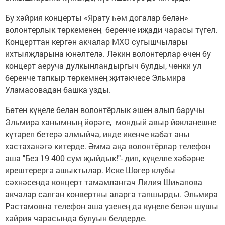
Бу хәйрия концерты «Ярату һәм догалар белән»
волонтерлык төркеменең беренче иҗади чарасы түгел.
Концерттан кергән акчалар МХО сугышчылары
ихтыяҗларына юнәлтелә. Ләкин волонтерлар өчен бу
концерт аеруча дулкынландыргыч булды, чөнки ул
беренче тапкыр төркемнең җитәкчесе Эльмира
Уламасовадан башка узды.
Бөтен күңеле белән волонтёрлык эшен алып баручы
Эльмира ханымның йөрәге, мондый авыр йөкләнешне
күтәреп бетерә алмыйча, инде икенче кабат аны
хастаханәгә китерде. Әмма аңа волонтёрлар телефон
аша "Без 19 400 сум җыйдык!"- дип, күңелле хәбәрне
ирештерергә ашыктылар. Иске Шөгер клубы
сәхнәсендә концерт тәмамлангач Лилия Шиһапова
акчалар салган конвертны аларга тапшырды. Эльмира
Растамовна телефон аша үзенең дә күңеле белән шушы
хәйрия чарасында булуын белдерде.