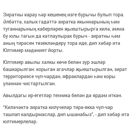
Зиратны карау һәр кешенең изге бурычы булып тора.
Әлбәттә, халык гадәттә зиратка якыннарының һәм
туганнарының каберләрен җыештырырга килә, әмма
бу юлы тагын да катлаулырак бурыч - зиратны һәм
аның тирәсен төзекләндерү тора иде, дип хәбәр итә
Юлтимер мәдәният йорты.
Юлтимер авылы халкы көче белән зур эшләр
башкарылган: корыган агачлар җыештырылган, зират
территориясе чүп-чардан, яфраклардан һәм коры
үләннән чистартылган.
Авылдагы ир-егетләр техника белән дә ярдәм иткән.
“Киләчәктә зиратка килүчеләр тирә-якка чүп-чар
ташлап калдырмаслар, дип ышанабыз”, - дип хәбәр итә
юлтимерлеләр.