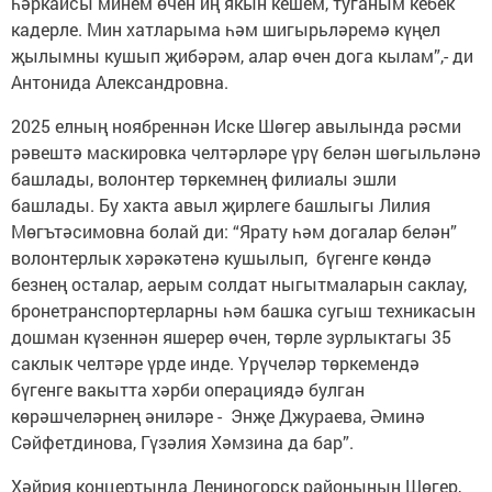
һәркайсы минем өчен иң якын кешем, туганым кебек
кадерле. Мин хатларыма һәм шигырьләремә күңел
җылымны кушып җибәрәм, алар өчен дога кылам”,- ди
Антонида Александровна.
2025 елның ноябреннән Иске Шөгер авылында рәсми
рәвештә маскировка челтәрләре үрү белән шөгыльләнә
башлады, волонтер төркемнең филиалы эшли
башлады. Бу хакта авыл җирлеге башлыгы Лилия
Мөгътәсимовна болай ди: “Ярату һәм догалар белән”
волонтерлык хәрәкәтенә кушылып, бүгенге көндә
безнең осталар, аерым солдат ныгытмаларын саклау,
бронетранспортерларны һәм башка сугыш техникасын
дошман күзеннән яшерер өчен, төрле зурлыктагы 35
саклык челтәре үрде инде. Үрүчеләр төркемендә
бүгенге вакытта хәрби операциядә булган
көрәшчеләрнең әниләре - Энҗе Джураева, Әминә
Сәйфетдинова, Гүзәлия Хәмзина да бар”.
Хәйрия концертында Лениногорск районының Шөгер,