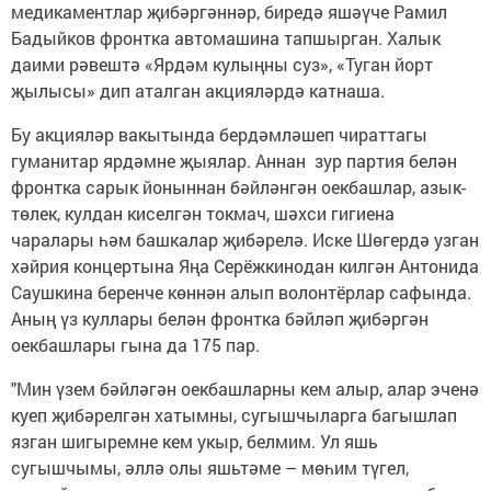
медикаментлар җибәргәннәр, биредә яшәүче Рамил
Бадыйков фронтка автомашина тапшырган. Халык
даими рәвештә «Ярдәм кулыңны суз», «Туган йорт
җылысы» дип аталган акцияләрдә катнаша.
Бу акцияләр вакытында бердәмләшеп чираттагы
гуманитар ярдәмне җыялар. Аннан зур партия белән
фронтка сарык йоныннан бәйләнгән оекбашлар, азык-
төлек, кулдан киселгән токмач, шәхси гигиена
чаралары һәм башкалар җибәрелә. Иске Шөгердә узган
хәйрия концертына Яңа Серёжкинодан килгән Антонида
Саушкина беренче көннән алып волонтёрлар сафында.
Аның үз куллары белән фронтка бәйләп җибәргән
оекбашлары гына да 175 пар.
"Мин үзем бәйләгән оекбашларны кем алыр, алар эченә
куеп җибәрелгән хатымны, сугышчыларга багышлап
язган шигыремне кем укыр, белмим. Ул яшь
сугышчымы, әллә олы яшьтәме – мөһим түгел,