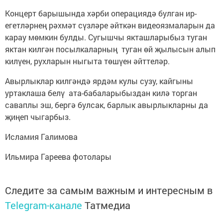
Концерт барышында хәрби операциядә булган ир-
егетләрнең рәхмәт сүзләре әйткән видеоязмаларын да
карау мөмкин булды. Сугышчы якташларыбыз туган
яктан килгән посылкаларның туган өй җылысын алып
килүен, рухларын ныгыта төшүен әйттеләр.
Авырлыклар килгәндә ярдәм кулы сузу, кайгыны
уртаклаша белү ата-бабаларыбыздан килә торган
саваплы эш, бергә булсак, барлык авырлыкларны да
җиңеп чыгарбыз.
Исламия Галимова
Ильмира Гареева фотолары
Следите за самым важным и интересным в
Telegram-канале
Татмедиа