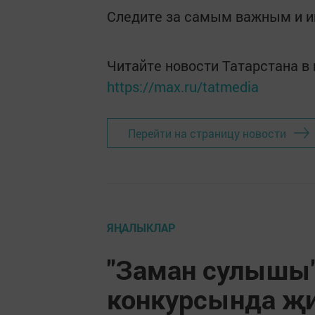
Следите за самым важным и 
Читайте новости Татарстана 
https://max.ru/tatmedia
Перейти на страницу новости
ЯҢАЛЫКЛАР
"Заман сулышы"
конкурсында җ