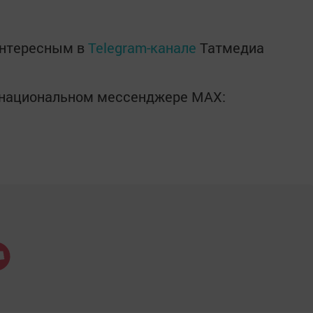
интересным в
Telegram-канале
Татмедиа
в национальном мессенджере MАХ: