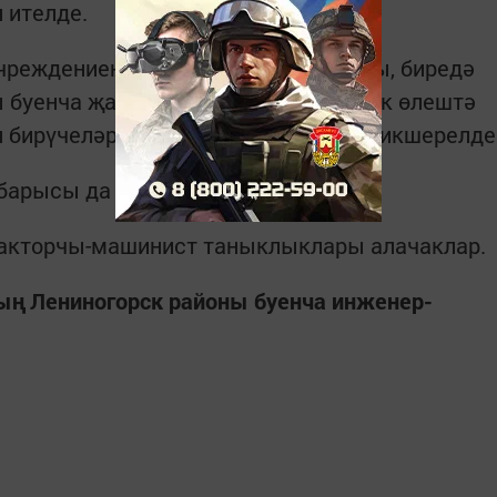
 ителде.
чреждениенең уку кабинетында узды, биредә
 буенча җаваплар бирделәр. Практик өлештә
 бирүчеләрдән йөртү күнекмәләре тикшерелде
 барысы да уңышлы тапшырды.
тракторчы-машинист таныклыклары алачаклар.
ың Лениногорск районы буенча инженер-