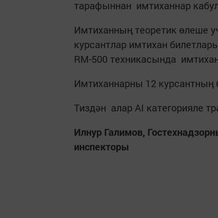
тарафыннан имтиханнар кабул
Имтиханның теоретик өлеше у
курсантлар имтихан билетлары
RM-500 техникасында имтихан
Имтиханнарны 12 курсантның
Тиздән алар АІ категорияле 
Илнур Галимов, Гостехнадзорн
инспекторы