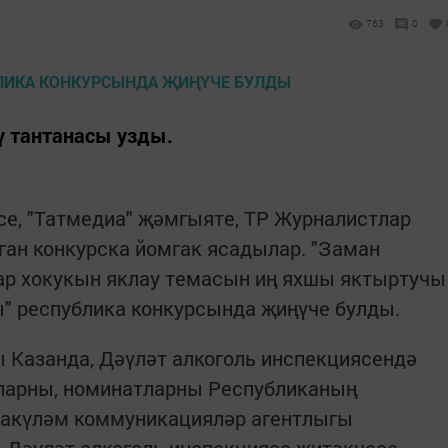
763
0
ү тантанасы узды.
се, "Татмедиа" җәмгыяте, ТР Журналистлар
н конкурска йомгак ясадылар. "Заман
р хокукын яклау темасын иң яхшы яктыртучы
" республика конкурсында җиңүче булды.
 Казанда, Дәүләт алкоголь инспекциясендә
рларны, номинатларны Республиканың
сакүләм коммуникацияләр агентлыгы