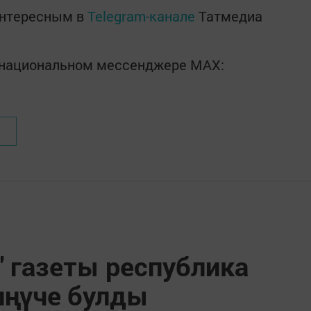
интересным в
Telegram-канале
Татмедиа
в национальном мессенджере MАХ:
 газеты республика
иңүче булды