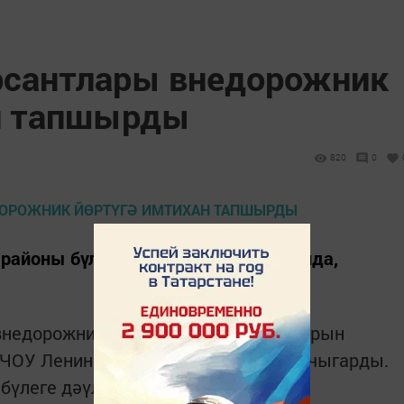
рсантлары внедорожник
н тапшырды
820
0
районы бүлеге хәбәр итүенә караганда,
(внедорожник) мототранспорт чараларын
 ЧОУ Лениногорск филиалы укытып чыгарды.
бүлеге дәүләт инженер-инспекторы