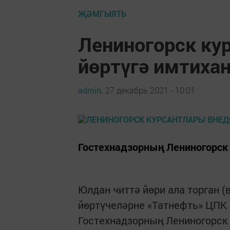
ҖӘМГЫЯТЬ
Лениногорск ку
йөртүгә имтиха
admin,
27 декабрь 2021 - 10:01
Гостехнадзорның Лениногорск 
Юлдан читтә йөри ала торган 
йөртүчеләрне «Татнефть» ЦПК
Гостехнадзорның Лениногорск 