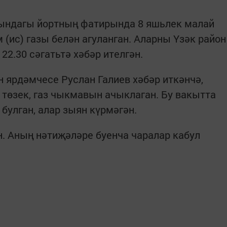
ындагы йортның фатирында 8 яшьлек малай
 (ис) газы белән агуланган. Аларны Үзәк район
22.30 сәгатьтә хәбәр ителгән.
 ярдәмчесе Руслан Галиев хәбәр иткәнчә,
 төзек, газ чыкмавын ачыклаган. Бу вакытта
булган, алар зыян күрмәгән.
. Аның нәтиҗәләре буенча чаралар кабул