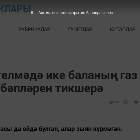
ЫКЛАРЫ
7
Автоматическое закрытие баннера через
А
РУБРИКАЛАР
ГАЗЕТЛАР
КИТАПЛАР
гелмәдә ике баланың газ
әбәпләрен тикшерә
831
0
асы да өйдә булган, алар зыян күрмәгән.