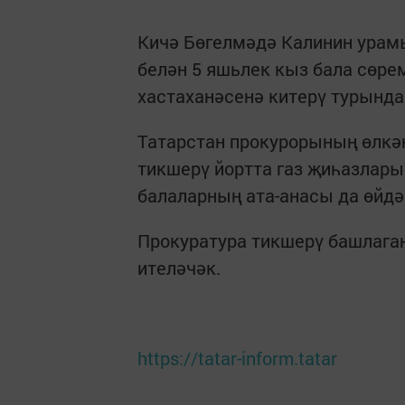
Кичә Бөгелмәдә Калинин урам
белән 5 яшьлек кыз бала сөрем
хастаханәсенә китерү турында 
Татарстан прокурорының өлкән
тикшерү йортта газ җиһазлары
балаларның ата-анасы да өйдә 
Прокуратура тикшерү башлаган
ителәчәк.
https://tatar-inform.tatar