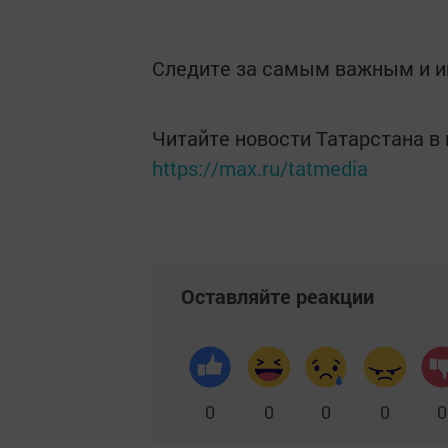
Следите за самым важным и 
Читайте новости Татарстана 
https://max.ru/tatmedia
Оставляйте реакции
0
0
0
0
0