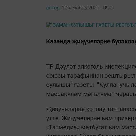
автор,
27 декабрь 2021 - 09:01
Казанда җиңүчеләрне бүләклә
ТР Дәүләт алкоголь инспекция
союзы тарафыннан оештырылга
сулышы" газеты "Кулланучыла
массакүләм мәгълүмат чарасы
Җиңүчеләрне котлау тантанасы
үтте. Җиңүчеләрне һәм призе
«Татмедиа» матбугат һәм мас