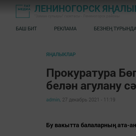
ЛЕНИНОГОРСК ЯҢАЛ
"Заман сулышы" газетасы - Лениногорск районы
БАШ БИТ
РЕКЛАМА
БЕЗНЕҢ ТУРЫНД
ЯҢАЛЫКЛАР
Прокуратура Бө
белән агулану с
admin,
27 декабрь 2021 - 11:19
Бу вакытта балаларның ата-ан