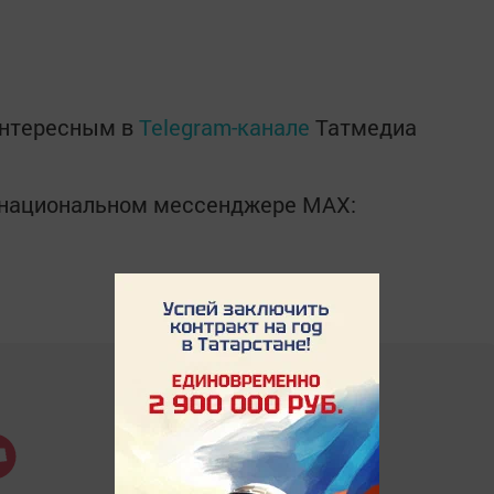
интересным в
Telegram-канале
Татмедиа
в национальном мессенджере MАХ: