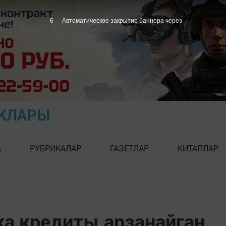
5
Автоматическое закрытие баннера через
ЫКЛАРЫ
А
РУБРИКАЛАР
ГАЗЕТЛАР
КИТАПЛАР
ка кредиты арзанайган