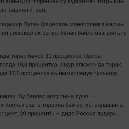
020 елның октябреннән бу күрсәткеч тотрыклы
кын тәшкил иткән.
ладимир Путин Федераль монополиягә каршы
нең сизелерлек артуы белән бәйле вәзгыятьне
дә торак бәясе 30 процентка, Орлов
геяда 19,3 процентка, Амур өлкәсендә торак
ендә 17,6 процентка кыйммәтләнүе турында
кирәк. Бу бәяләр арту гына түгел —
рак Көнчыгышта торакка бәя артуы аңлашыла.
оцент, 20 процент!» — диде Россия лидеры.