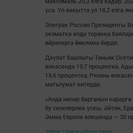
максималь 20,3 елга кадәр. 2
үсә. Ул вакытта ул 18,2 елга я
Элегрәк Россия Президенты В
хезмәткә илдә торакка бәяләр
өйрәнергә йөкләмә бирде.
Дәүләт башлыгы Төньяк Осетия
өлкәсендә 19,7 процентка, Ады
18,6 процентка, Рязань өлкәс
мәгълүмат китерде.
«Анда ниләр барганын карарга 
бу сизелерлек үсеш. Әйтик, Е
Әмма Европа өлешендә — 30 пр
https://tatar-inform.tatar