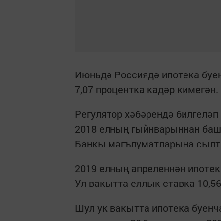
Июньдә Россиядә ипотека буен
7,07 процентка кадәр кимегән.
Регулятор хәбәрендә билгеләп 
2018 елның гыйнварыннан башл
Банкы мәгълүматларына сылта
2019 елның апреленнән ипотек
Ул вакытта еллык ставка 10,56
Шул ук вакытта ипотека буенча