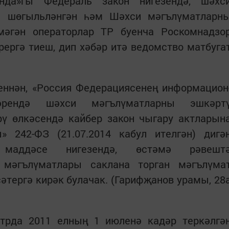
нда»гы Федераль закон нигезендә, шәхс
н шөгыльләнгән һәм Шәхси мәгълүматларн
мәгән операторлар ТР буенча Роскомнадзо
ергә тиеш, дип хәбәр итә ведомство матбуга
еннән, «Россия Федерациясенең информацион
ләрендә шәхси мәгълүматларны эшкәрт
рү өлкәсендә кайбер закон чыгару актларын
» 242-ФЗ (21.07.2014 кабул ителгән) дигә
маддәсе нигезендә, өстәмә рәвешт
мәгълүматлары саклана торган мәгълүма
тергә кирәк булачак. (Гарифҗанов урамы, 28
трда 2011 елның 1 июленә кадәр теркәлгә