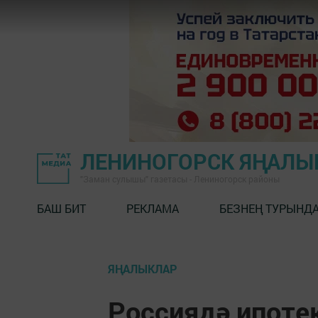
ЛЕНИНОГОРСК ЯҢАЛ
"Заман сулышы" газетасы - Лениногорск районы
БАШ БИТ
РЕКЛАМА
БЕЗНЕҢ ТУРЫНД
ЯҢАЛЫКЛАР
Россиядә ипоте