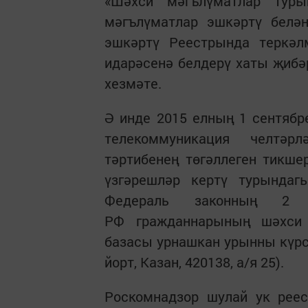
«Шәхси мәгълүматлар туры
мәгълүматлар эшкәртү белә
эшкәртү Реестрында теркәл
идарәсенә белдерү хаты җибәр
хезмәте.
Ә инде 2015 елның 1 сентябр
телекоммуникация челтәр
тәртибенең төгәллеген тикше
үзгәрешләр кертү турындагы
Федераль законның 2 
РФ гражданнарының шәхси 
базасы урнашкан урынны күрсә
йорт, Казан, 420138, а/я 25).
Роскомнадзор шулай ук реес