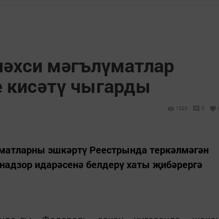
әхси мәгълүматлар
е кисәтү чыгарды
1220
0
матларны эшкәртү Реестрында теркәлмәгән
мнадзор идарәсенә белдерү хаты җибәрергә