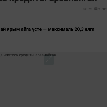
746
0
 ай ярым айга үсте — максималь 20,3 елга