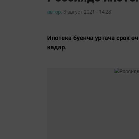
автор,
3 август 2021 - 14:28
Ипотека буенча уртача срок өч
кадәр.