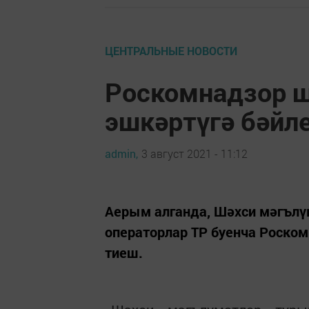
ЦЕНТРАЛЬНЫЕ НОВОСТИ
Роскомнадзор ш
эшкәртүгә бәйл
admin,
3 август 2021 - 11:12
Аерым алганда, Шәхси мәгълү
операторлар ТР буенча Роско
тиеш.