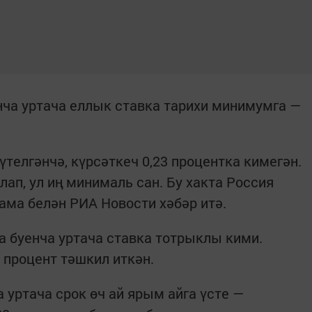
ча уртача еллык ставка тарихи минимумга —
үтелгәнчә, күрсәткеч 0,23 процентка кимегән.
ап, ул иң минималь сан. Бу хакта Россия
ма белән РИА Новости хәбәр итә.
а буенча уртача ставка тотрыклы кими.
 процент тәшкил иткән.
 уртача срок өч ай ярым айга үсте —