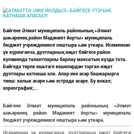
Бәйгене Әлмәт муниципаль районының «Әлмәт
шәһәренең район Мәдәният йорты» муниципаль
бюджет учреждениесе оештыра һәм үткәрә. Исеменнән
үк күренгәнчә, дуэтларның иҗат бәйгесе район
күләмендә талантларны барлау максатын күздә тота.
Бәйгедә төрле яшьтәге кешеләрдән торган иҗат
дуэтлары катнаша ала. Алар ике әсәр башкарырга
тиеш: халык әсәре һәм эстрада әсәре. Бу вокал;
хореография;...
Бәйгене Әлмәт муниципаль районының «Әлмәт
шәһәренең район Мәдәният йорты» муниципаль
бюджет учреждениесе оештыра һәм үткәрә.
Исеменнән үк күренгәнчә, дуэтларның иҗат бәйгесе