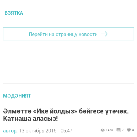
ВЗЯТКА
Перейти на страницу новости
МӘДӘНИЯТ
Әлмәттә «Ике йолдыз» бәйгесе үтәчәк.
Катнаша аласыз!
автор,
13 октябрь 2015 - 06:47
1478
0
0