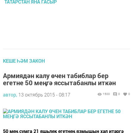
ТАТАРСТАН ЯНА ГАСЫР
КЕШЕ ҺӘМ ЗАКОН
Армиядән калу өчен табиблар бер
егетне 50 меңгә яссытабанлы иткән
автор,
13 октябрь 2015 - 08:17
1500
0
0
50 мең сумга 21 яшьлек егетнең язмышын хәл итәргә