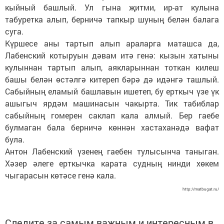
кыйный башлый. Ул гына җитми, ир-ат кулына
табуретка алып, берничә тапкыр шуның белән балага
суга.
Күршесе аны тартып алып араларга маташса да,
Лабенский котыруын дәвам итә генә: кызын хатыны
кулыннан тартып алып, аякларыннан тоткан килеш
башы белән өстәлгә китереп бәрә дә идәнгә ташлый.
Сабыйның еламый башлавын ишетеп, бу ерткыч үзе үк
ашыгыч ярдәм машинасын чакырта. Тик табиблар
сабыйның гомерен саклап кала алмый. Бер гаебе
булмаган бала берничә көннән хастаханәдә вафат
була.
Антон Лабенский үзенең гаебен тулысынча таныган.
Хәзер әлеге ерткычка карата судның нинди хөкем
чыгарасын көтәсе генә кала.
http://matbugat.ru/
Следите за самым важным и интересным в