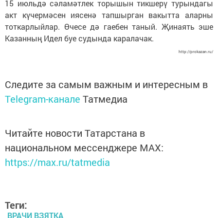
15 июльдә сәламәтлек торышын тикшерү турындагы
акт күчермәсен иясенә тапшырган вакытта аларны
тоткарлыйлар. Өчесе дә гаебен таный. Җинаять эше
Казанның Идел буе судында каралачак.
http://prokazan.ru/
Следите за самым важным и интересным в
Telegram-канале
Татмедиа
Читайте новости Татарстана в
национальном мессенджере MАХ:
https://max.ru/tatmedia
Теги:
ВРАЧИ ВЗЯТКА