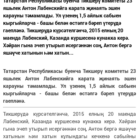
Татарстан Республикасы буенча Тикшерү комитеты 23
яшьлек Антон Лабенскийга карата җинаять эшен
карауны тәмамлады. Ул үзенең 1,5 айлык сабыен
кыргыйларча - башы белән өстәлгә бәреп үтерүдә
гаепләнә. Тикшерүдә күрсәтелгәнчә, 2015 елның 20
маенда Лабенский, Казанда күршесенә кунакка керә.
Хәйран гына эчеп утырып исергәннән соң, Антон бергә
яшәүче хатынын һәм хатын...
Татарстан Республикасы буенча Тикшерү комитеты 23
яшьлек Антон Лабенскийга карата җинаять эшен
карауны тәмамлады. Ул үзенең 1,5 айлык сабыен
кыргыйларча - башы белән өстәлгә бәреп үтерүдә
гаепләнә.
Тикшерүдә күрсәтелгәнчә, 2015 елның 20 маенда
Лабенский, Казанда күршесенә кунакка керә. Хәйран
гына эчеп утырып исергәннән соң, Антон бергә яшәүче
хатынын һәм хатын кулындагы кечкенә сабыйны