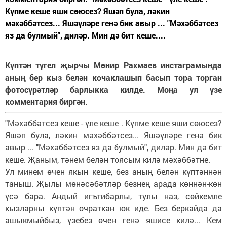
Күпме кеше яши сөюсез? Яшәп була, ләкин
мәхәббәтсез... Яшәүләре генә бик авыр ... "Мәхәббәтсез
яз да булмый", диләр. Мин дә бит кеше....
Күптән түгел җырчы Мөнир Рахмаев инстаграмында
аның бер кыз белән кочаклашып басып тора торган
фотосүрәтләр барлыкка килде. Моңа ул үзе
комментария биргән.
"Мәхәббәтсез кеше - үле кеше . Күпме кеше яши сөюсез?
Яшәп була, ләкин мәхәббәтсез... Яшәүләре генә бик
авыр ... "Мәхәббәтсез яз да булмый", диләр. Мин дә бит
кеше. Җаным, тәнем белән тоясым килә мәхәббәтне.
Ул минем өчен якын кеше, без аның белән күптәннән
таныш. Җылы мөнәсәбәтләр безнең арада көннән-көн
үсә бара. Андый игътибарлы, тулы наз, сөйкемле
кызларны күптән очраткан юк иде. Без беркайда да
ашыкмыйбыз, үзебез өчен генә яшисе килә... Кем