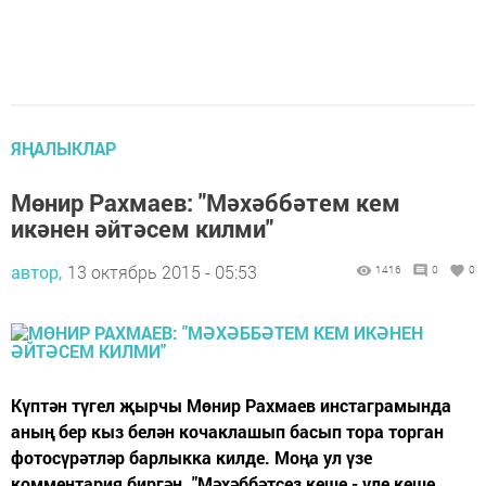
ЯҢАЛЫКЛАР
Мөнир Рахмаев: "Мәхәббәтем кем
икәнен әйтәсем килми"
автор,
13 октябрь 2015 - 05:53
1416
0
0
Күптән түгел җырчы Мөнир Рахмаев инстаграмында
аның бер кыз белән кочаклашып басып тора торган
фотосүрәтләр барлыкка килде. Моңа ул үзе
комментария биргән. "Мәхәббәтсез кеше - үле кеше .