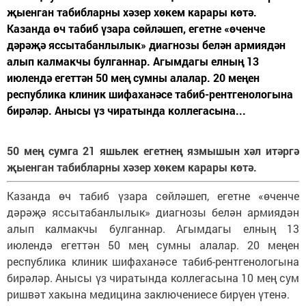
җыенган табибларны хәзер хөкем карары көтә.
Казанда өч табиб үзара сөйләшеп, егетне «өченче
дәрәҗә яссытабанлылык» диагнозы белән армиядән
алып калмакчы булганнар. Агымдагы елның 13
июлендә егеттән 50 мең сумны алалар. 20 меңен
республика клиник шифаханәсе табиб-рентгенологына
бирәләр. Анысы үз чиратында коллегасына...
50 мең сумга 21 яшьлек егетнең язмышын хәл итәргә
җыенган табибларны хәзер хөкем карары көтә.
Казанда өч табиб үзара сөйләшеп, егетне «өченче
дәрәҗә яссытабанлылык» диагнозы белән армиядән
алып калмакчы булганнар. Агымдагы елның 13
июлендә егеттән 50 мең сумны алалар. 20 меңен
республика клиник шифаханәсе табиб-рентгенологына
бирәләр. Анысы үз чиратында коллегасына 10 мең сум
ришвәт хакына медицина заключениесе бирүен үтенә.