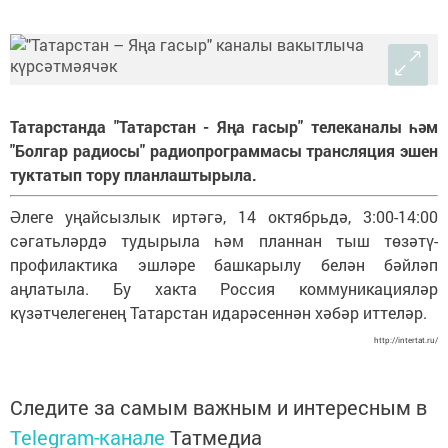
Татарстанда "Татарстан - Яңа гасыр" телеканалы һәм
"Болгар радиосы" радиопрограммасы трансляция эшен
туктатып тору планлаштырыла.
Әлеге уңайсызлык иртәгә, 14 октябрьдә, 3:00-14:00
сәгатьләрдә тудырыла һәм планнан тыш төзәтү-
профилактика эшләре башкарылу белән бәйләп
аңлатыла. Бу хакта Россия коммуникацияләр
күзәтчелегенең Татарстан идарәсеннән хәбәр иттеләр.
http://intertat.ru/
Следите за самым важным и интересным в
Telegram-канале
Татмедиа