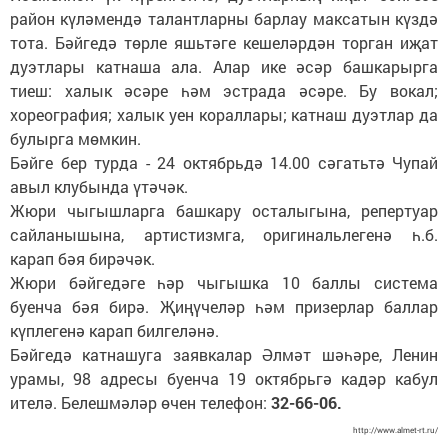
район күләмендә талантларны барлау максатын күздә
тота. Бәйгедә төрле яшьтәге кешеләрдән торган иҗат
дуэтлары катнаша ала. Алар ике әсәр башкарырга
тиеш: халык әсәре һәм эстрада әсәре. Бу вокал;
хореография; халык уен кораллары; катнаш дуэтлар да
булырга мөмкин.
Бәйге бер турда - 24 октябрьдә 14.00 сәгатьтә Чупай
авыл клубында үтәчәк.
Жюри чыгышларга башкару осталыгына, репертуар
сайланышына, артистизмга, оригинальлегенә һ.б.
карап бәя бирәчәк.
Жюри бәйгедәге һәр чыгышка 10 баллы система
буенча бәя бирә. Җиңүчеләр һәм призерлар баллар
күплегенә карап билгеләнә.
Бәйгедә катнашуга заявкалар Әлмәт шәһәре, Ленин
урамы, 98 адресы буенча 19 октябрьгә кадәр кабул
ителә. Белешмәләр өчен телефон:
32-66-06.
http://www.almet-rt.ru/