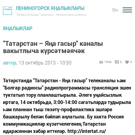
ЛЕНИНОГОРСК ЯҢАЛЫКЛАРЫ
16+
"Заман сулышы" газетасы - Лениногорск районы
ЯҢАЛЫКЛАР
"Татарстан – Яңа гасыр" каналы
вакытлыча күрсәтмәячәк
автор,
13 октябрь 2015 - 10:50
1549
0
0
Татарстанда "Татарстан - Яңа гасыр" телеканалы һәм
"Болгар радиосы" радиопрограммасы трансляция эшен
туктатып тору планлаштырыла. Әлеге уңайсызлык
иртәгә, 14 октябрьдә, 3:00-14:00 сәгатьләрдә тудырыла
һәм планнан тыш төзәтү-профилактика эшләре
башкарылу белән бәйләп аңлатыла. Бу хакта Россия
коммуникацияләр күзәтчелегенең Татарстан
идарәсеннән хәбәр иттеләр. http://intertat.ru/