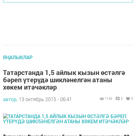
ЯҢАЛЫКЛАР
Татарстанда 1,5 айлык кызын өстәлгә
бәреп үтерүдә шикләнелгән атаны
хөкем итәчәкләр
автор,
13 октябрь 2015 - 06:41
1132
0
0