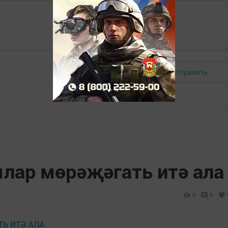
Отправить
Авторизоваться
лар мөрәҗәгать итә ала
0
0