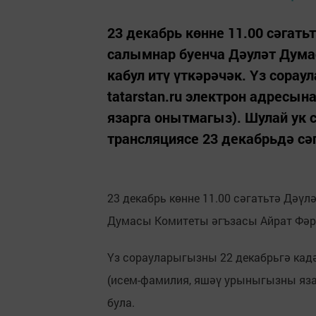
23 декабрь көнне 11.00 сәгат
салымнар буенча Дәуләт Дума
кабул итү үткәрәчәк. Үз сорау
tatarstan.ru электрон адрес
язарга онытмагыз). Шулай ук с
трансляциясе 23 декабрьдә сәга
23 декабрь көнне 11.00 сәгатьтә Дәү
Думасы Комитеты әгъзасы Айрат Фәрр
Үз сорауларыгызны 22 декабрьгә кадәр
(исем-фамилия, яшәү урыныгызны яза
була.