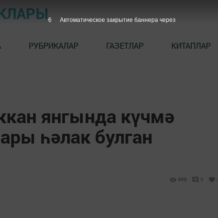
ЫКЛАРЫ
5
Автоматическое закрытие баннера через
А
РУБРИКАЛАР
ГАЗЕТЛАР
КИТАПЛАР
ккан янгында күчмә
ары һәлак булган
969
0