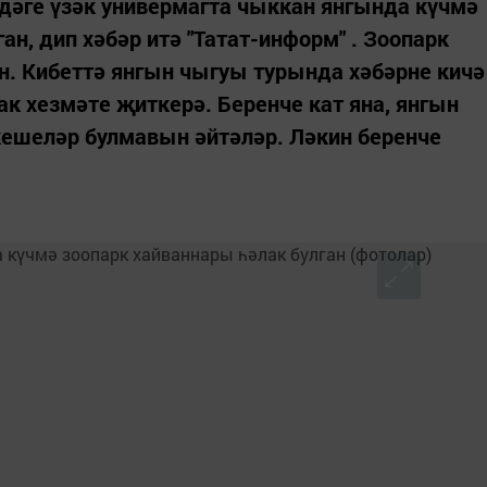
дәге үзәк универмагта чыккан янгында күчмә
ан, дип хәбәр итә "Татат-информ" . Зоопарк
н. Кибеттә янгын чыгуы турында хәбәрне кичә
сак хезмәте җиткерә. Беренче кат яна, янгын
кешеләр булмавын әйтәләр. Ләкин беренче