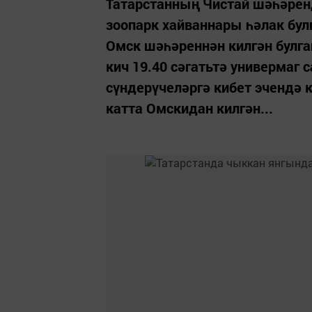
Татарстанның Чистай шәһәрен
зоопарк хайваннары һәлак булг
Омск шәһәреннән килгән булга
кич 19.40 сәгатьтә универмаг 
сүндерүчеләргә кибет эчендә 
катта Омскидан килгән...