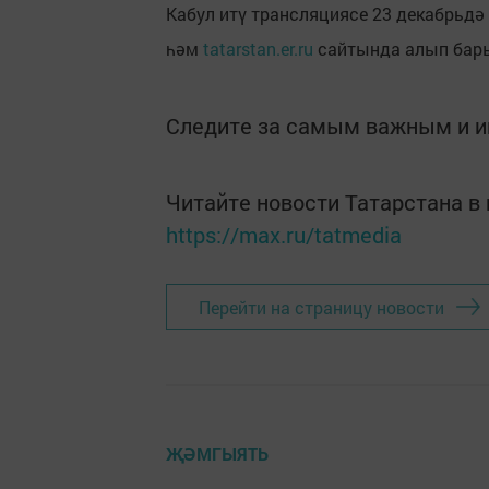
Кабул итү трансляциясе 23 декабрьдә с
һәм
tatarstan.er.ru
сайтында алып бар
Следите за самым важным и 
Читайте новости Татарстана 
https://max.ru/tatmedia
Перейти на страницу новости
ҖӘМГЫЯТЬ