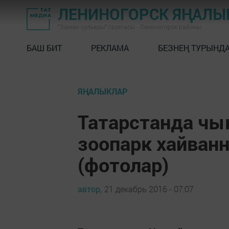
ЛЕНИНОГОРСК ЯҢАЛ
"Заман сулышы" газетасы - Лениногорск районы
БАШ БИТ
РЕКЛАМА
БЕЗНЕҢ ТУРЫНД
ЯҢАЛЫКЛАР
Татарстанда чы
зоопарк хайванн
(фотолар)
автор,
21 декабрь 2016 - 07:07