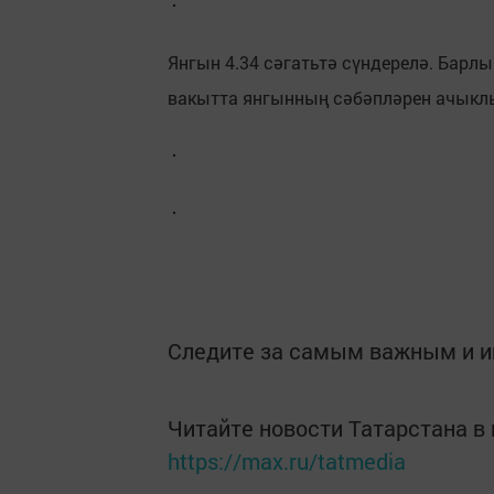
Янгын 4.34 сәгатьтә сүндерелә. Барлы
вакытта янгынның сәбәпләрен ачыкл
Следите за самым важным и 
Читайте новости Татарстана 
https://max.ru/tatmedia