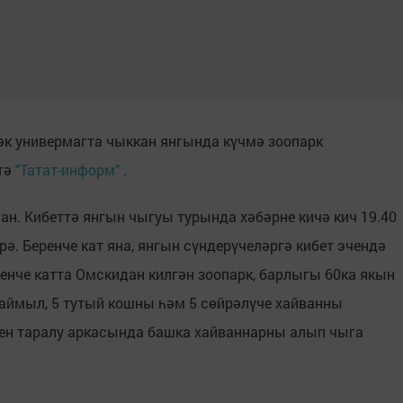
әк универмагта чыккан янгында күчмә зоопарк
итә
"Татат-информ"
.
ан. Кибеттә янгын чыгуы турында хәбәрне кичә кич 19.40
рә. Беренче кат яна, янгын сүндерүчеләргә кибет эчендә
енче катта Омскидан килгән зоопарк, барлыгы 60ка якын
маймыл, 5 тутый кошны һәм 5 сөйрәлүче хайванны
тен таралу аркасында башка хайваннарны алып чыга