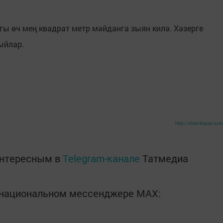
гы өч мең квадрат метр мәйданга зыян килә. Хәзерге
ыйлар.
http://shahrikazan.com
интересным в
Telegram-канале
Татмедиа
в национальном мессенджере MАХ: