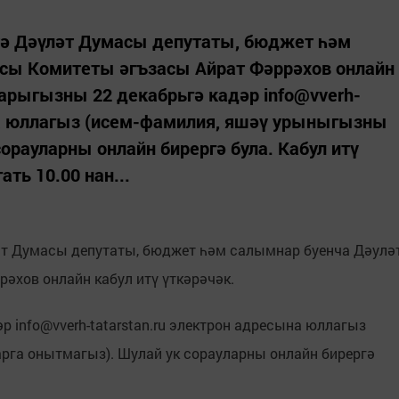
ьтә Дәүләт Думасы депутаты, бюджет һәм
сы Комитеты әгъзасы Айрат Фәррәхов онлайн
ларыгызны 22 декабрьгә кадәр info@vverh-
ына юллагыз (исем-фамилия, яшәү урыныгызны
орауларны онлайн бирергә була. Кабул итү
ть 10.00 нан...
ләт Думасы депутаты, бюджет һәм салымнар буенча Дәулә
әхов онлайн кабул итү үткәрәчәк.
 info@vverh-tatarstan.ru электрон адресына юллагыз
рга онытмагыз). Шулай ук сорауларны онлайн бирергә