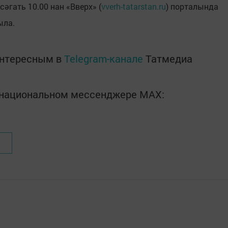
әгать 10.00 нан «Вверх» (
vverh-tatarstan.ru
) порталында
ыла.
интересным в
Telegram-канале
Татмедиа
в национальном мессенджере MАХ: