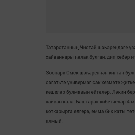
Татарстанның Чистай шәһәрендәге үз
хайваннары һәлак булган, дип хәбәр 
Зоопарк Омск шәһәреннән килгән булг
сәгатьтә универмаг сак хезмәте җитке
кешеләр булмавын әйтәләр. Ләкин бер
хайван кала. Баштарак кибетчеләр 4 
коткарырга өлгерә, әмма бик каты тө
алмый.