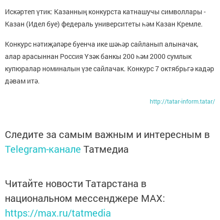
Искәртеп үтик: Казанның конкурста катнашучы символлары -
Казан (Идел буе) федераль университеты һәм Казан Кремле.
Конкурс нәтиҗәләре буенча ике шәһәр сайланып алыначак,
алар арасыннан Россия Үзәк банкы 200 һәм 2000 сумлык
купюралар номиналын үзе сайлачак. Конкурс 7 октябрьгә кадәр
дәвам итә.
http://tatar-inform.tatar/
Следите за самым важным и интересным в
Telegram-канале
Татмедиа
Читайте новости Татарстана в
национальном мессенджере MАХ:
https://max.ru/tatmedia