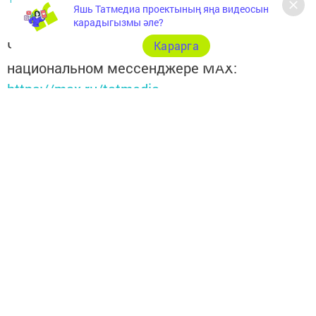
Яшь Татмедиа проектының яңа видеосын
карадыгызмы әле?
Читайте новости Татарстана в
Карарга
национальном мессенджере MАХ:
https://max.ru/tatmedia
Перейти на страницу новости