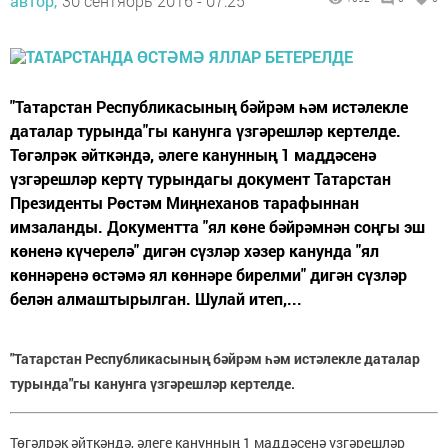
автор,
30 сентябрь 2016 - 07:25
"Татарстан Республикасының бәйрәм һәм истәлекле
даталар турында"гы канунга үзгәрешләр кертелде.
Төгәлрәк әйткәндә, әлеге канунның 1 маддәсенә
үзгәрешләр кертү турындагы документ Татарстан
Президенты Рөстәм Миңнеханов тарафыннан
имзаланды. Документта "ял көне бәйрәмнән соңгы эш
көненә күчерелә" дигән сүзләр хәзер канунда "ял
көннәренә өстәмә ял көннәре бирелми" дигән сүзләр
белән алмаштырылган. Шулай итеп,...
"Татарстан Республикасының бәйрәм һәм истәлекле даталар
турында"гы канунга үзгәрешләр кертелде.
Төгәлрәк әйткәндә, әлеге канунның 1 маддәсенә үзгәрешләр