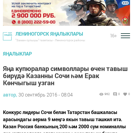
ЛЕНИНОГОРСК ЯҢАЛЫКЛАРЫ
16+
"Заман сулышы" газетасы - Лениногорск районы
ЯҢАЛЫКЛАР
Яңа купюралар символлары өчен тавыш
бирүдә Казанны Сочи һәм Ерак
Көнчыгыш узган
автор,
30 сентябрь 2016 - 08:04
962
0
0
Конкурс лидеры Сочи белән Татарстан башкаласы
арасындагы аерма 9 меңгә якын тавыш тәшкил итә.
Казан Россия банкының 200 һәм 2000 сум номиналлы