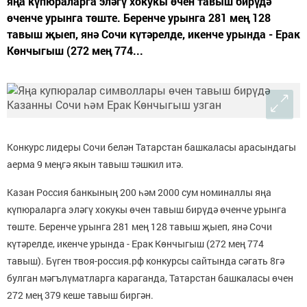
яңа күпюраларга эләгү хокукы өчен тавыш бирүдә
өченче урынга төште. Беренче урынга 281 мең 128
тавыш җыеп, янә Сочи күтәрелде, икенче урында - Ерак
Көнчыгыш (272 мең 774...
Конкурс лидеры Сочи белән Татарстан башкаласы арасындагы
аерма 9 меңгә якын тавыш тәшкил итә.
Казан Россия банкының 200 һәм 2000 сум номиналлы яңа
күпюраларга эләгү хокукы өчен тавыш бирүдә өченче урынга
төште. Беренче урынга 281 мең 128 тавыш җыеп, янә Сочи
күтәрелде, икенче урында - Ерак Көнчыгыш (272 мең 774
тавыш). Бүген твоя-россия.рф конкурсы сайтында сәгать 8гә
булган мәгълүматларга караганда, Татарстан башкаласы өчен
272 мең 379 кеше тавыш биргән.