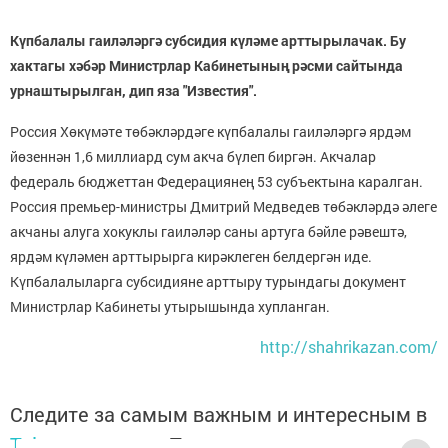
Күпбалалы гаиләләргә субсидия күләме арттырылачак. Бу
хактагы хәбәр Министрлар Кабинетының рәсми сайтында
урнаштырылган, дип яза "Известия".
Россия Хөкүмәте төбәкләрдәге күпбалалы гаиләләргә ярдәм
йөзеннән 1,6 миллиард сум акча бүлеп биргән. Акчалар
федераль бюджеттан Федерациянең 53 субъектына каралган.
Россия премьер-министры Дмитрий Медведев төбәкләрдә әлеге
акчаны алуга хокуклы гаиләләр саны артуга бәйле рәвештә,
ярдәм күләмен арттырырга кирәклеген белдергән иде.
Күпбалалыларга субсидияне арттыру турындагы документ
Министрлар Кабинеты утырышында хупланган.
http://shahrikazan.com/
Следите за самым важным и интересным в
Telegram-канале
Татмедиа