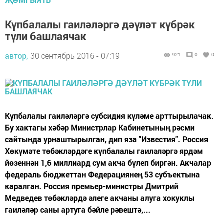
Күпбалалы гаиләләргә дәүләт күбрәк
түли башлаячак
автор,
30 сентябрь 2016 - 07:19
921
0
0
Күпбалалы гаиләләргә субсидия күләме арттырылачак.
Бу хактагы хәбәр Министрлар Кабинетының рәсми
сайтында урнаштырылган, дип яза "Известия". Россия
Хөкүмәте төбәкләрдәге күпбалалы гаиләләргә ярдәм
йөзеннән 1,6 миллиард сум акча бүлеп биргән. Акчалар
федераль бюджеттан Федерациянең 53 субъектына
каралган. Россия премьер-министры Дмитрий
Медведев төбәкләрдә әлеге акчаны алуга хокуклы
гаиләләр саны артуга бәйле рәвештә,...