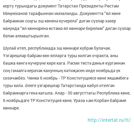
кертү турындагы документ Татарстан Президенты Рөстәм
Миңнеханов тарафыннан имзаланды. Документта "ял көне
бәйрәмнән соңгы эш көненә күчерелә" дигән сүзләр хәзер
канунда "ял көннәренә өстәмә ял көннәре бирелми" дигән сүзләр
белән алмаштырылган.
Шулай итеп, республикада эш көннәре күбрәк булачак.
Үзгәрешләр бәйрәм көн ялларга туры килгән очракта, аны
башка көнгә күчерүне кире кага. Рәсми төстә дөнья күргәннән
соң гамәлгә керәчәк канунның нәтиҗәсен инде ноябрьдә үк
сизәчәкбез. Чөнки 6 ноябрь - ТР Конституциясе көне якшәмбегә
туры килә. Әлеге үзгәрешләр Татарстанда кабул ителгән
бәйрәмнәргә генә кагыла. Алар - 30 августтагы Республика көне,
6 ноябрьдәге ТР Конституция көне, Ураза һәм Корбан бәйрәме
көннәре.
http://intertat.ru/tt/