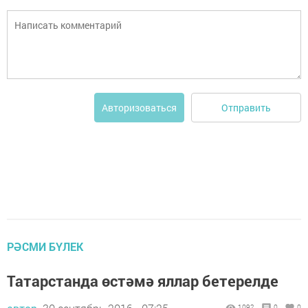
Отправить
Авторизоваться
РӘСМИ БҮЛЕК
Татарстанда өстәмә яллар бетерелде
1092
0
0