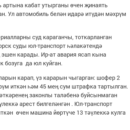
ль артына кабат утырганы өчен җинаять
н. Ул автомобиль белән идарә итүдән мәхрүм
иалларны суд караганчы, тоткарланган
горск суды юл-транспорт һәлакәтендә
эшен карады. Ир-ат авария ясап кына
к бозуга да юл куйган.
арын карап, үз карарын чыгарган: шофер 2
рүм иткән һәм 45 мең сум штрафка тартылган.
мәткәренең законлы таләбенә буйсынмаган
үлеккә арест билгеләнгән . Юл-транспорт
кән өчен машина йөртүче 13 тәүлеккә кулга