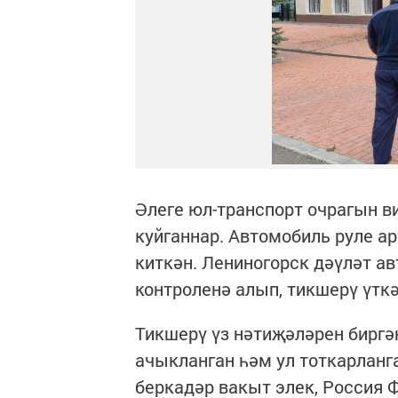
Әлеге юл-транспорт очрагын в
куйганнар. Автомобиль руле 
киткән. Лениногорск дәүләт ав
контроленә алып, тикшерү үткә
Тикшерү үз нәтиҗәләрен биргән
ачыкланган һәм ул тоткарланг
беркадәр вакыт элек, Россия 