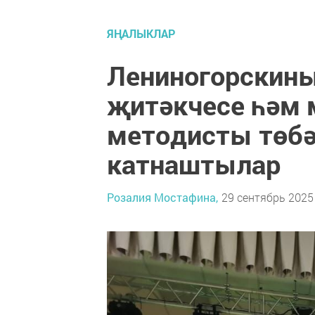
ЯҢАЛЫКЛАР
Лениногорскины
җитәкчесе һәм 
методисты төбә
катнаштылар
Розалия Мостафина,
29 сентябрь 2025 