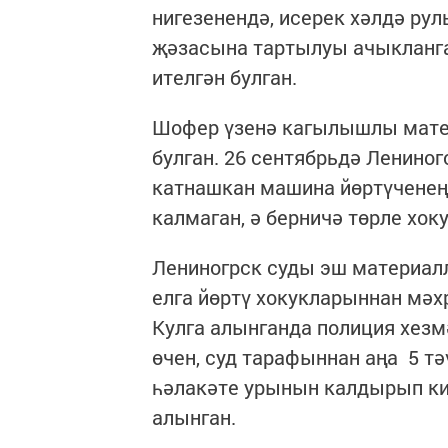
нигезенендә, исерек хәлдә ру
җәзасына тартылуы ачыкланга
ителгән булган.
Шофер үзенә кагылышлы матер
булган. 26 сентябрьдә Ленино
катнашкан машина йөртүченең 
калмаган, ә берничә төрле хоку
Лениногрск суды эш материалл
елга йөртү хокукларыннан мәх
Кулга алынганда полиция хез
өчен, суд тарафыннан аңа 5 тә
һәлакәте урынын калдырып кит
алынган.