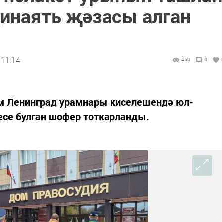
инаять җәзасы алган
 11:14
450
0
м Ленинград урамнары киселешендә юл-
есе булган шофер тоткарланды.