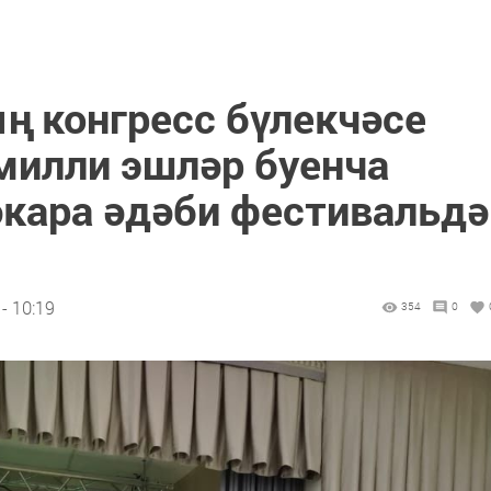
ң конгресс бүлекчәсе
милли эшләр буенча
кара әдәби фестивальдә
- 10:19
354
0