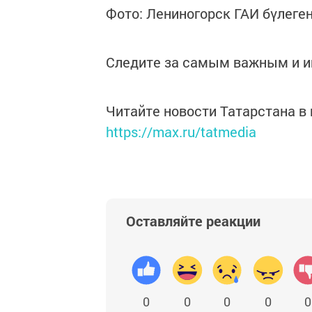
Фото: Лениногорск ГАИ бүлеге
Следите за самым важным и 
Читайте новости Татарстана 
https://max.ru/tatmedia
Оставляйте реакции
0
0
0
0
0