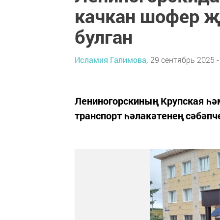
качкан шофер җ
булган
Исламия Галимова,
29 сентябрь 2025 -
Лениногорскиның Крупская һә
транспорт һәлакәтенең сәбәпч