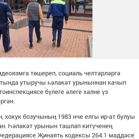
идеоязмга төшереп, социаль челтәрләргә
артында утыручы һәлакәт урыныннан качып
тоинспекциясе бүлеге әлеге хәлне үз
ргән.
, хокук бозучының 1983 нче елгы ир-ат булуы
ан. Һәлакәт урынын ташлап китүченең
Федерациясе Җинаять кодексы 264.1 маддәсе