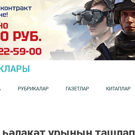
ЫКЛАРЫ
А
РУБРИКАЛАР
ГАЗЕТЛАР
КИТАПЛАР
 һәлакәт урынын ташлап