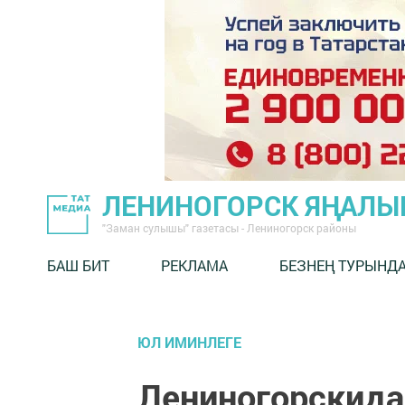
ЛЕНИНОГОРСК ЯҢАЛ
"Заман сулышы" газетасы - Лениногорск районы
БАШ БИТ
РЕКЛАМА
БЕЗНЕҢ ТУРЫНД
ЮЛ ИМИНЛЕГЕ
Лениногорскида