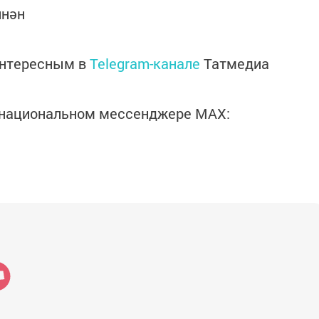
ннән
интересным в
Telegram-канале
Татмедиа
в национальном мессенджере MАХ: