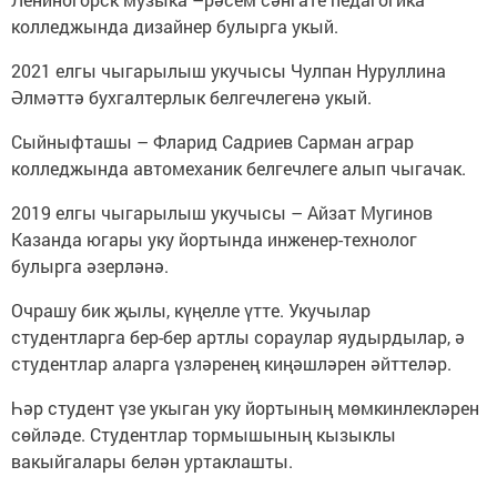
колледжында дизайнер булырга укый.
2021 елгы чыгарылыш укучысы Чулпан Нуруллина
Әлмәттә бухгалтерлык белгечлегенә укый.
Сыйныфташы – Фларид Садриев Сарман аграр
колледжында автомеханик белгечлеге алып чыгачак.
2019 елгы чыгарылыш укучысы – Айзат Мугинов
Казанда югары уку йортында инженер-технолог
булырга әзерләнә.
Очрашу бик җылы, күңелле үтте. Укучылар
студентларга бер-бер артлы сораулар яудырдылар, ә
студентлар аларга үзләренең киңәшләрен әйттеләр.
Һәр студент үзе укыган уку йортының мөмкинлекләрен
сөйләде. Студентлар тормышының кызыклы
вакыйгалары белән уртаклашты.