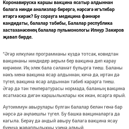
Коронавируска каршы вакцина ясатыр алдыннан
балага нинди анализлар бирергә, нәрсәгә игътибар
итәргә кирәк? Бу сорауга медицина фәннәре
кандидаты, балалар табибы, Балалар республика
хастаханәсенең балалар пульмонологы Илнур Закиров
җавап бирде.
“Әгәр илкүләм программаны күздә тотсак, ковидтан
вакцинаны ниндидер аерым бер вакцина дип карау
кирәкми. Иң элек бала сәламәт булырга тиеш. Баланы
нәкъ менә вакцина ясар алдыннан, кичә дә, иртән дә
түгел, вакцина ясар алдыннан табиб карарга тиеш.
Әгәр дә тән температурасы нормада, баланың вакцина
ясатмаска дигән каршылыклары юк икән, ясарга ярый.
Аутоиммун авырулары булган балалар белән генә бар
нәрсә дә аңлаешлы түгел. Бу башка вакциналарга да
кагыла. Берәү дә андый авыру балага вакцина ясау
буенча җаваплылыкны үзенә алмый.