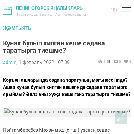
ЛЕНИНОГОРСК ЯҢАЛЫКЛАРЫ
16+
"Заман сулышы" газетасы - Лениногорск районы
ҖӘМГЫЯТЬ
Кунак булып килгән кеше сәдака
таратырга тиешме?
admin,
1 февраль 2022 - 07:09
1103
0
0
Коръән ашларында сәдака таратуның мәгънәсе нидә?
Ашка кунак булып килгән кешегә дә сәдака таратырга
ярыймы? Әллә аны хуҗа кеше генә таратырга тиешме?
Пәйгамбәребез Мөхәммәд (с.г.в.) үзенең хәдис-