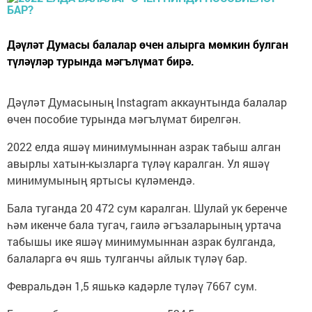
Дәүләт Думасы балалар өчен алырга мөмкин булган
түләүләр турында мәгълүмат бирә.
Дәүләт Думасының Instagram аккаунтында балалар
өчен пособие турында мәгълүмат бирелгән.
2022 елда яшәү минимумыннан азрак табыш алган
авырлы хатын-кызларга түләү каралган. Ул яшәү
минимумының яртысы күләмендә.
Бала туганда 20 472 сум каралган. Шулай ук беренче
һәм икенче бала тугач, гаилә әгъзаларының уртача
табышы ике яшәү минимумыннан азрак булганда,
балаларга өч яшь тулганчы айлык түләү бар.
Февральдән 1,5 яшькә кадәрле түләү 7667 сум.