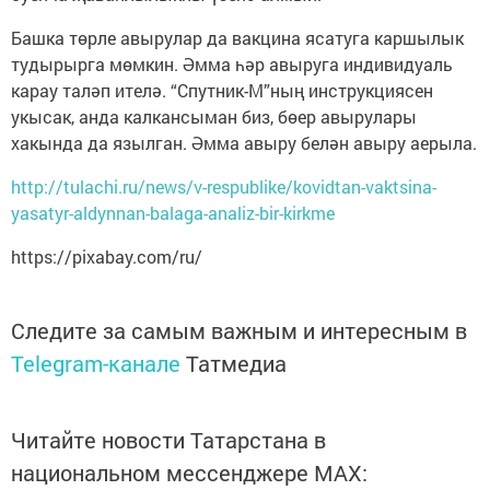
Башка төрле авырулар да вакцина ясатуга каршылык
тудырырга мөмкин. Әмма һәр авыруга индивидуаль
карау таләп ителә. “Спутник-М”ның инструкциясен
укысак, анда калкансыман биз, бөер авырулары
хакында да язылган. Әмма авыру белән авыру аерыла.
http://tulachi.ru/news/v-respublike/kovidtan-vaktsina-
yasatyr-aldynnan-balaga-analiz-bir-kirkme
https://pixabay.com/ru/
Следите за самым важным и интересным в
Telegram-канале
Татмедиа
Читайте новости Татарстана в
национальном мессенджере MАХ: