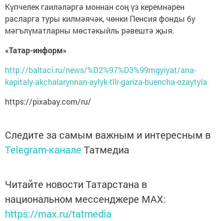
Күпчелек гаиләләргә моннан соң үз керемнәрен
расларга туры килмәячәк, чөнки Пенсия фонды бу
мәгълүматларны мөстәкыйль рәвештә җыя.
«Татар-информ»
http://baltaci.ru/news/%D2%97%D3%99mgyiyat/ana-
kapitaly-akchalarynnan-aylyk-tllr-gariza-buencha-ozaytyla
https://pixabay.com/ru/
Следите за самым важным и интересным в
Telegram-канале
Татмедиа
Читайте новости Татарстана в
национальном мессенджере MАХ:
https://max.ru/tatmedia