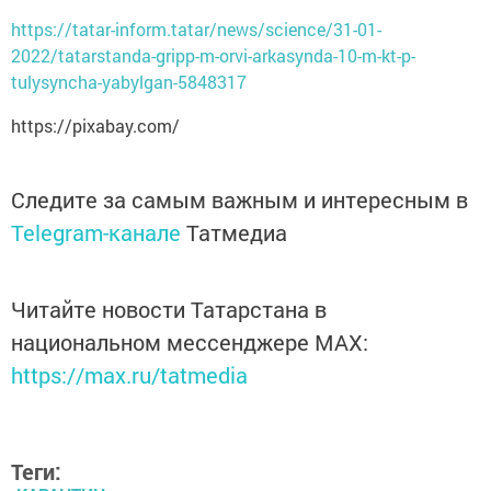
https://tatar-inform.tatar/news/science/31-01-
2022/tatarstanda-gripp-m-orvi-arkasynda-10-m-kt-p-
tulysyncha-yabylgan-5848317
https://pixabay.com/
Следите за самым важным и интересным в
Telegram-канале
Татмедиа
Читайте новости Татарстана в
национальном мессенджере MАХ:
https://max.ru/tatmedia
Теги: