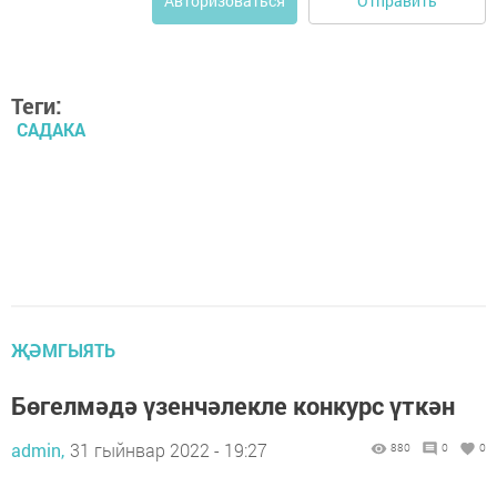
Отправить
Авторизоваться
Теги:
САДАКА
ҖӘМГЫЯТЬ
Бөгелмәдә үзенчәлекле конкурс үткән
admin,
31 гыйнвар 2022 - 19:27
880
0
0