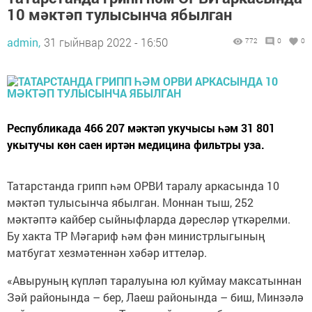
10 мәктәп тулысынча ябылган
admin,
31 гыйнвар 2022 - 16:50
772
0
0
Республикада 466 207 мәктәп укучысы һәм 31 801
укытучы көн саен иртән медицина фильтры уза.
Татарстанда грипп һәм ОРВИ таралу аркасында 10
мәктәп тулысынча ябылган. Моннан тыш, 252
мәктәптә кайбер сыйныфларда дәресләр үткәрелми.
Бу хакта ТР Мәгариф һәм фән министрлыгының
матбугат хезмәтеннән хәбәр иттеләр.
«Авыруның күпләп таралуына юл куймау максатыннан
Зәй районында – бер, Лаеш районында – биш, Минзәлә