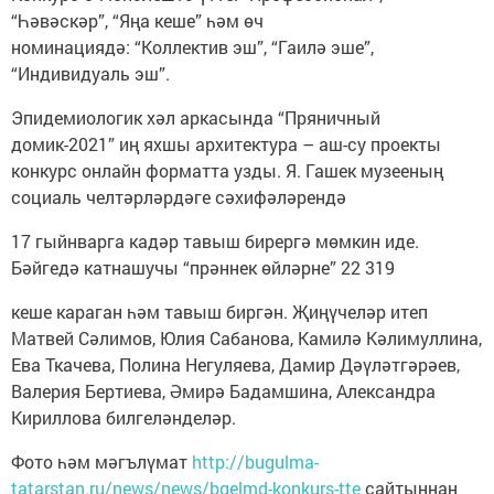
“Һәвәскәр”, “Яңа кеше” һәм өч
номинациядә: “Коллектив эш”, “Гаилә эше”,
“Индивидуаль эш”.
Эпидемиологик хәл аркасында “Пряничный
домик-2021” иң яхшы архитектура – аш-су проекты
конкурс онлайн форматта узды. Я. Гашек музееның
социаль челтәрләрдәге сәхифәләрендә
17 гыйнварга кадәр тавыш бирергә мөмкин иде.
Бәйгедә катнашучы “прәннек өйләрне” 22 319
кеше караган һәм тавыш биргән. Җиңүчеләр итеп
Матвей Сәлимов, Юлия Сабанова, Камилә Кәлимуллина,
Ева Ткачева, Полина Негуляева, Дамир Дәүләтгәрәев,
Валерия Бертиева, Әмирә Бадамшина, Александра
Кириллова билгеләнделәр.
Фото һәм мәгълүмат
http://bugulma-
tatarstan.ru/news/news/bgelmd-konkurs-tte
сайтыннан