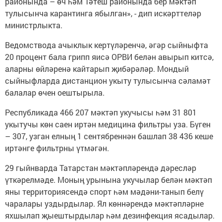
районында – өч һәм Тәтеш районында бер мәктәп
тулысынча карантинга ябылган», - дип искәрттеләр
министрлыкта.
Ведомствода ачыклык кертүләренчә, әгәр сыйныфта
20 процент бала грипп яисә ОРВИ белән авырып китсә,
аларны өйләренә кайтарып җибәрәләр. Мондый
сыйныфларда дистанцион укыту тулысынча сәламәт
балалар өчен оештырыла.
Республикада 466 207 мәктәп укучысы һәм 31 801
укытучы көн саен иртән медицина фильтры уза. Бүген
– 307, узган елның 1 сентябреннән башлап 38 436 кеше
иртәнге фильтрны үтмәгән.
29 гыйнварда Татарстан мәктәпләрендә дәресләр
үткәрелмәде. Моның урынына укучылар белән мәктәп
яны территориясендә спорт һәм мәдәни-танып белү
чаралары уздырдылар. Ял көннәрендә мәктәпләрне
яхшылап җыештырдылар һәм дезинфекция ясадылар.