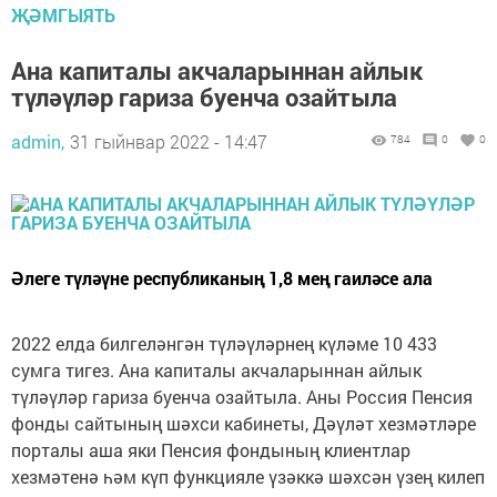
ҖӘМГЫЯТЬ
Ана капиталы акчаларыннан айлык
түләүләр гариза буенча озайтыла
admin,
31 гыйнвар 2022 - 14:47
784
0
0
Әлеге түләүне республиканың 1,8 мең гаиләсе ала
2022 елда билгеләнгән түләүләрнең күләме 10 433
сумга тигез. Ана капиталы акчаларыннан айлык
түләүләр гариза буенча озайтыла. Аны Россия Пенсия
фонды сайтының шәхси кабинеты, Дәүләт хезмәтләре
порталы аша яки Пенсия фондының клиентлар
хезмәтенә һәм күп функцияле үзәккә шәхсән үзең килеп