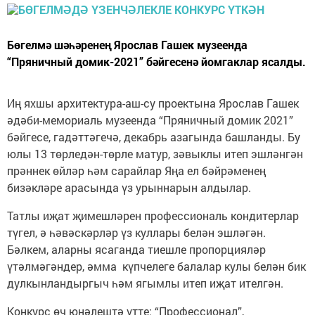
Бөгелмә шәһәренең Ярослав Гашек музеенда
“Пряничный домик-2021” бәйгесенә йомгаклар ясалды.
Иң яхшы архитектура-аш-су проектына Ярослав Гашек
әдәби-мемориаль музеенда “Пряничный домик 2021”
бәйгесе, гадәттәгечә, декабрь азагында башланды. Бу
юлы 13 төрледән-төрле матур, зәвыклы итеп эшләнгән
прәннек өйләр һәм сарайлар Яңа ел бәйрәменең
бизәкләре арасында үз урыннарын алдылар.
Татлы иҗат җимешләрен профессиональ кондитерлар
түгел, ә һәвәскәрләр үз куллары белән эшләгән.
Бәлкем, аларны ясаганда тиешле пропорцияләр
үтәлмәгәндер, әмма күпчелеге балалар кулы белән бик
дулкынландыргыч һәм ягымлы итеп иҗат ителгән.
Конкурс өч юнәлештә үтте: “Профессионал”,