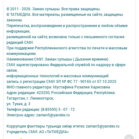
© 2011 - 2026. Заман сулышы. Все права защищены.
© ТАТМЕДИА. Все материалы, размещенные на сайте, защищены
законом.
Перепечатка, воспроизведение и распространение в любом объеме
информации,
размещенной на сайте, возможна только с письменного согласия
редакций СМИ.
При поддержке Республиканского агентства по печати и массовым
коммуникациям.
Наименование СМИ: Заман сулышы ( Дыхание времени)
СМИ зарегистрировано Федеральной службой по надзору в сфере
связи,
информационных технологий и массовых коммуникаций
запись о регистрации СМИ ЭЛ № ФС 77 - 90165 от 07.10.2025
ФИО главного редактора: Мустафина Розалия Харисовна
Адрес редакции: 423250, Российская Федерация, Республика
Татарстан, г. Лениногорск,
ул. Тукая, д. 3
Телефон редакции: (8-85595) 5 - 07 - 72
Электрон адрес: zaman5@yandex.ru
Коррупция фактлары турында хәбәр итегез: zaman5@yandex.ru
Учредитель СМИ: АО «ТАТМЕДИА»