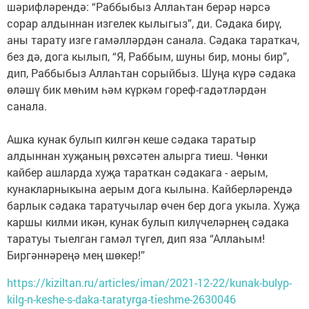
шәрифләрендә: “Раббыбыз Аллаһтан берәр нәрсә
сорар алдыннан изгелек кылыгыз”, ди. Сәдака бирү,
аны тарату изге гамәлләрдән санала. Сәдака тараткач,
без дә, дога кылып, “Я, Раббым, шуны бир, моны бир”,
дип, Раббыбыз Аллаһтан сорыйбыз. Шуңа күрә сәдака
өләшү бик мөһим һәм күркәм гореф-гадәтләрдән
санала.
Ашка кунак булып килгән кеше сәдака таратыр
алдыннан хуҗаның рөхсәтен алырга тиеш. Чөнки
кайбер ашларда хуҗа тараткан сәдакага - аерым,
кунакларныкына аерым дога кылына. Кайберләрендә
барлык сәдака таратучылар өчен бер дога укыла. Хуҗа
каршы килми икән, кунак булып килүчеләрнең сәдака
таратуы тыелган гамәл түгел, дип яза “Аллаһым!
Биргәннәреңә мең шөкер!”
https://kiziltan.ru/articles/iman/2021-12-22/kunak-bulyp-
kilg-n-keshe-s-daka-taratyrga-tieshme-2630046