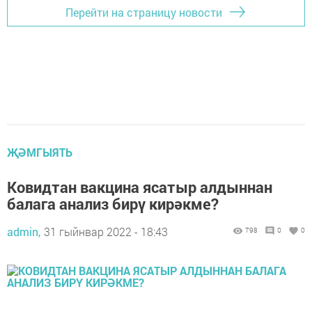
Перейти на страницу новости
ҖӘМГЫЯТЬ
Ковидтан вакцина ясатыр алдыннан
балага анализ бирү кирәкме?
admin,
31 гыйнвар 2022 - 18:43
798
0
0