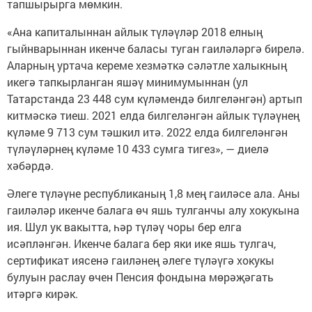
тапшырырга мөмкин.
«Ана капиталыннан айлык түләүләр 2018 елның
гыйнварыннан икенче баласы туган гаиләләргә бирелә.
Аларның уртача кереме хезмәткә сәләтле халыкның
икегә тапкырланган яшәү минимумыннан (ул
Татарстанда 23 448 сум күләмендә билгеләнгән) артып
китмәскә тиеш. 2021 елда билгеләнгән айлык түләүнең
күләме 9 713 сум тәшкил итә. 2022 елда билгеләнгән
түләүләрнең күләме 10 433 сумга тигез», — диелә
хәбәрдә.
Әлеге түләүне республиканың 1,8 мең гаиләсе ала. Аны
гаиләләр икенче балага өч яшь тулганчы алу хокукына
ия. Шул ук вакытта, һәр түләү чоры бер елга
исәпләнгән. Икенче балага бер яки ике яшь тулгач,
сертификат иясенә гаиләнең әлеге түләүгә хокукы
булуын раслау өчен Пенсия фондына мөрәҗәгать
итәргә кирәк.