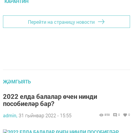
КАРАНТИН
Перейти на страницу новости
ҖӘМГЫЯТЬ
2022 елда балалар өчен нинди
пособиеләр бар?
admin,
31 гыйнвар 2022 - 15:55
858
0
0