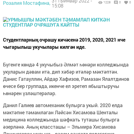
31 гыйнвар 2022 -
Розалия Мостафина,
1228
0
0
15:08
Студентларның очрашу кичәсенә 2019, 2020, 2021 нче
чыгарылыш укучылары килгән иде.
Бүгенге көндә 4 укучыбыз Әлмәт һөнәри колледжында
укуларын дәвам итә, дип хәбәр итәләр мәктәптән.
Данис Гатауллин, Айдар Хафизов, Рамазан Ялалтдинов
өчесе бер группада, икенче ел эретеп ябыштыручы
һөнәрен үзләштерәләр.
Данил Галиев автомеханик булырга укый. 2020 елда
мәктәпне тәмамлаган Ләйсән Хисамова Шенталы
медицина колледжында шәфкать туташы булырга
әзерләнә. Аның классташы – Эльмира Хисамова
Лениногорск музыка –рәсем сәнгате педагогика