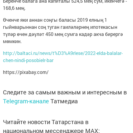
Беренче балага ана капиталы 524,5 мең сум, икенчегә -
168,6 мең.
Өченче яки аннан соңгы баласы 2019 елның 1
гыйнварыннан соң туган гаиләләрнең ипотекасын
түләр өчен дәүләт 450 мең сумга кадәр акча бирергә
мөмкин.
http://baltaci.ru/news/t%D3%A9rlese/2022-elda-balalar-
chen-nindi-posobielr-bar
https://pixabay.com/
Следите за самым важным и интересным в
Telegram-канале
Татмедиа
Читайте новости Татарстана в
национальном мессенджере MАХ: