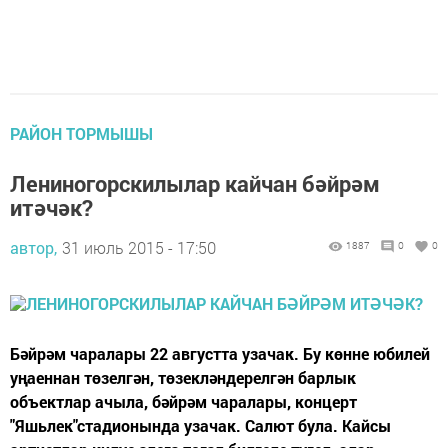
РАЙОН ТОРМЫШЫ
Лениногорскилылар кайчан бәйрәм
итәчәк?
автор,
31 июль 2015 - 17:50
1887
0
0
Бәйрәм чаралары 22 августта узачак. Бу көнне юбилей
уңаеннан төзелгән, төзекләндерелгән барлык
объектлар ачыла, бәйрәм чаралары, концерт
"Яшьлек"стадионында узачак. Салют була. Кайсы