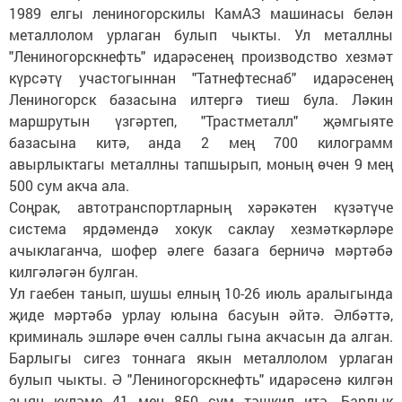
1989 елгы лениногорскилы КамАЗ машинасы белән
металлолом урлаган булып чыкты. Ул металлны
"Лениногорскнефть" идарәсенең производство хезмәт
күрсәтү участогыннан "Татнефтеснаб" идарәсенең
Лениногорск базасына илтергә тиеш була. Ләкин
маршрутын үзгәртеп, "Трастметалл" җәмгыяте
базасына китә, анда 2 мең 700 килограмм
авырлыктагы металлны тапшырып, моның өчен 9 мең
500 сум акча ала.
Соңрак, автотранспортларның хәрәкәтен күзәтүче
система ярдәмендә хокук саклау хезмәткәрләре
ачыклаганча, шофер әлеге базага берничә мәртәбә
килгәләгән булган.
Ул гаебен танып, шушы елның 10-26 июль аралыгында
җиде мәртәбә урлау юлына басуын әйтә. Әлбәттә,
криминаль эшләре өчен саллы гына акчасын да алган.
Барлыгы сигез тоннага якын металлолом урлаган
булып чыкты. Ә "Лениногорскнефть" идарәсенә килгән
зыян күләме 41 мең 850 сум тәшкил итә. Барлык