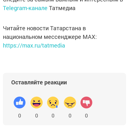
Telegram-канале
Татмедиа
Читайте новости Татарстана в
национальном мессенджере MАХ:
https://max.ru/tatmedia
Оставляйте реакции
0
0
0
0
0