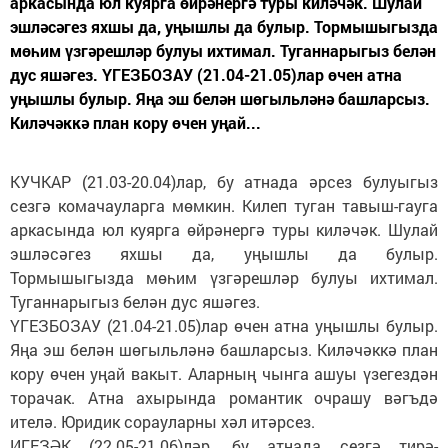
аркасында юл куярга өйрәнергә туры киләчәк. Шулай
эшләсәгез яхшы да, уңышлы да булыр. Тормышыгызда
мөһим үзгәрешләр булуы ихтимал. Туганнарыгыз белән
дус яшәгез. ҮГЕЗБОЗАУ (21.04-21.05)лар өчен атна
уңышлы булыр. Яңа эш белән шөгыльләнә башларсыз.
Киләчәккә план кору өчен уңай...
КУЧКАР (21.03-20.04)лар, бу атнада әрсез булуыгыз
сезгә комачауларга мөмкин. Килеп туган тавыш-гауга
аркасында юл куярга өйрәнергә туры киләчәк. Шулай
эшләсәгез яхшы да, уңышлы да булыр.
Тормышыгызда мөһим үзгәрешләр булуы ихтимал.
Туганнарыгыз белән дус яшәгез.
ҮГЕЗБОЗАУ (21.04-21.05)лар өчен атна уңышлы булыр.
Яңа эш белән шөгыльләнә башларсыз. Киләчәккә план
кору өчен уңай вакыт. Аларның чынга ашуы үзегездән
торачак. Атна ахырында романтик очрашу вәгъдә
ителә. Юридик сорауларны хәл итәрсез.
ИГЕЗӘК (22.05-21.06)ләр, бу атнада сезгә тирә-