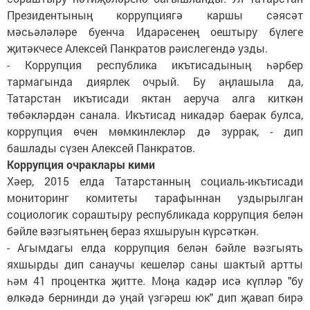
Президентының коррупциягә каршы сәясәт
мәсьәләләре буенча Идарәсенең оештыру бүлеге
җитәкчесе Алексей Панкратов рәислегендә узды.
- Коррупция республика икътисадының һәрбер
тармагында диярлек очрый. Бу аңлашыла да,
Татарстан икътисади яктан аеруча алга киткән
төбәкләрдән санала. Икътисад никадәр баерак булса,
коррупция өчен мөмкинлекләр дә зуррак, - дип
башлады сүзен Алексей Панкратов.
Коррупция очраклары кими
Хәер, 2015 елда Татарстанның социаль-икътисади
мониторинг комитеты тарафыннан уздырылган
социологик сораштыру республикада коррупция белән
бәйле вәзгыятьнең бераз яхшыруын күрсәткән.
- Агымдагы елда коррупция белән бәйле вәзгыять
яхшырды дип санаучы кешеләр саны шактый артты
һәм 41 процентка җитте. Моңа кадәр исә күпләр "бу
өлкәдә бернинди дә уңай үзгәреш юк" дип җавап бирә