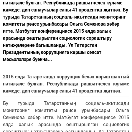
нәтиҗәле булган. Республикада ришвәтчелек күләме
кимеде, дип санаучылар саны 41 процентка җиткән. Бу
турыда Татарстанның социаль-икътисади мониторинг
комитеты рәисе урынбасары Ольга Семенова хәбәр
итте. Матбугат конференциясе 2015 елда халык
арасында оештырылган социологик сораштыру
нәтиҗәләренә багышланды. Ул Татарстан
Президентының коррупциягә каршы сәясәт
мәсьәләләре буенча...
2015 елда Татарстанда коррупция белән көрәш шактый
нәтиҗәле булган. Республикада ришвәтчелек күләме
кимеде, дип санаучылар саны 41 процентка җиткән.
Бу турыда Татарстанның социаль-икътисади
мониторинг комитеты рәисе урынбасары Ольга
Семенова хәбәр итте. Матбугат конференциясе 2015
елда халык арасында оештырылган социологик
сораштыру нәтиҗәләренә багышланды. Ул Татарстан