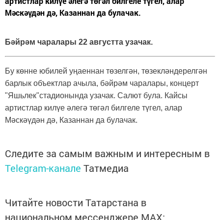
артистлар килүе әлегә төгәл билгеле түгел, алар
Мәскәүдән дә, Казаннан да булачак.
Бәйрәм чаралары 22 августта узачак.
Бу көнне юбилей уңаеннан төзелгән, төзекләндерелгән
барлык объектлар ачыла, бәйрәм чаралары, концерт
"Яшьлек"стадионында узачак. Салют була. Кайсы
артистлар килүе әлегә төгәл билгеле түгел, алар
Мәскәүдән дә, Казаннан да булачак.
Следите за самым важным и интересным в
Telegram-канале
Татмедиа
Читайте новости Татарстана в
национальном мессенджере MАХ: