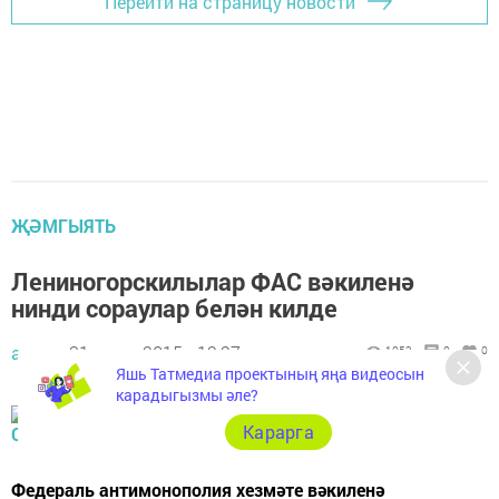
Перейти на страницу новости
ҖӘМГЫЯТЬ
Лениногорскилылар ФАС вәкиленә
нинди сораулар белән килде
автор,
31 июль 2015 - 12:27
1053
0
0
Яшь Татмедиа проектының яңа видеосын
карадыгызмы әле?
Карарга
Федераль антимонополия хезмәте вәкиленә