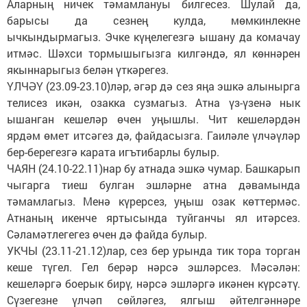
Аларның ничек тәмамлануы билгесез. Шулай да,
барысы да сезнең кулда, мөмкинлекне
ычкындырмагыз. Эчке күңелегезгә ышану да комачау
итмәс. Шәхси тормышыгызга килгәндә, ял көннәрен
якыннарыгыз белән үткәрегез.
ҮЛЧӘҮ (23.09-23.10)ләр, әгәр дә сез яңа эшкә алынырга
телисез икән, озакка сузмагыз. Атна үз-үзенә нык
ышанган кешеләр өчен уңышлы. Чит кешеләрдән
ярдәм өмет итсәгез дә, файдасызга. Гаиләле үлчәүләр
бер-берегезгә карата игътибарлы булыр.
ЧАЯН (24.10-22.11)нар бу атнада эшкә чумар. Башкарып
чыгарга тиеш булган эшләрне атна дәвамында
тәмамлагыз. Менә күрерсез, уңыш озак көттермәс.
Атнаның икенче яртысында туйганчы ял итәрсез.
Сәламәтлегегез өчен дә файда булыр.
УКЧЫ (23.11-21.12)лар, сез бер урында тик тора торган
кеше түгел. Гел берәр нәрсә эшләрсез. Мәсәлән:
кешеләргә боерык бирү, нәрсә эшләргә икәнен күрсәтү.
Сүзегезне үлчәп сөйләгез, ялгыш әйтелгәннәре