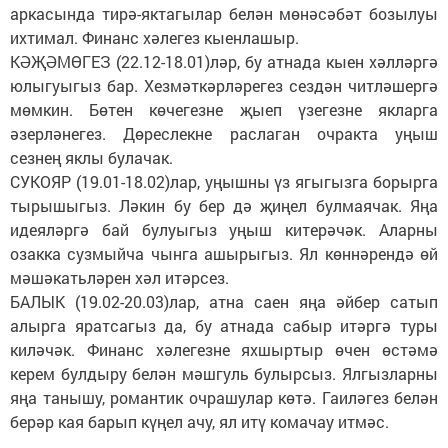
аркасында тирә-яктагылар белән мөнәсәбәт бозылуы
ихтимал. Финанс хәлегез кыенлашыр.
КӘҖӘМӨГЕЗ (22.12-18.01)ләр, бу атнада кыен хәлләргә
юлыгуыгыз бар. Хезмәткәрләрегез сездән читләшергә
мөмкин. Бөтен көчегезне җыеп үзегезне якларга
әзерләнегез. Дөреслекне раслаган очракта уңыш
сезнең яклы булачак.
СУКОЯР (19.01-18.02)лар, уңышны үз ягыгызга борырга
тырышыгыз. Ләкин бу бер дә җиңел булмаячак. Яңа
идеяләргә бай булуыгыз уңыш китерәчәк. Аларны
озакка сузмыйча чынга ашырыгыз. Ял көннәрендә өй
мәшәкатьләрен хәл итәрсез.
БАЛЫК (19.02-20.03)лар, атна саен яңа әйбер сатып
алырга яратсагыз да, бу атнада сабыр итәргә туры
киләчәк. Финанс хәлегезне яхшыртыр өчен өстәмә
керем булдыру белән мәшгуль булырсыз. Ялгызларны
яңа танышу, романтик очрашулар көтә. Гаиләгез белән
берәр кая барып күңел ачу, ял итү комачау итмәс.