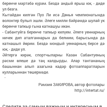
беренче мәртәбә күрәм. Бездә андый ярыш юк, - диде
ул безгә.
Кытайдан килгән Пуо Ли исә Дөнья чемпионатында
волонтер булып эшли. Әлеге милли бәйрәмдә шулай ук
беренче тапкыр гына катнашуы икән.
- Сабантуйга беренче тапкыр килүем. Әлеге уеннарның
ничек дип аталганнарын да белмим, барысында да
катнашып йөрим. Бездә мондый уеннарның берсе дә
юк, - диде ул.
Әйтергә кирәк, спортчыларны Казан Сабантуеның
рәсми өлеше дә таң калдырды. Алар тантананың
башыннан алып азагына кадәр фотоаппаратларын
кулларыннан төшермәде.
Рәмзия ЗАКИРОВА, автор фотолары
http://intertat.ru/
Следите за самым важным и интересным в