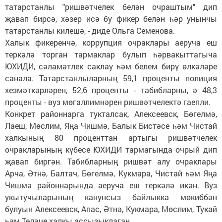
татарстанлы "ришвәтчелек белән очраштым" дип
җавап бирсә, хәзер исә бу фикер белән һәр унынчы
татарстанлы килешә, - диде Ольга Семенова.
Халык фикеренчә, коррупция очраклары аеруча еш
теркәлә торган тармаклар булып һәрвакыттагыча
ЮХИДИ, сәламәтлек саклау һәм белем бирү өлкәләре
санала. Татарстанлыларның 59,1 проценты полиция
хезмәткәрләрен, 52,6 проценты - табибларны, ә 48,3
проценты - вуз мөгаллимнәрен ришвәтчелектә гаепли.
Конкрет районнарга тукталсак, Алексеевск, Бөгелмә,
Лаеш, Мөслим, Яңа Чишмә, Балык Бистәсе һәм Чистай
халкының 80 проценттан артыгы ришвәтчелек
очракларының күбесе ЮХИДИ тармагында очрый дип
җавап биргән. Табибларның ришвәт алу очраклары
Арча, Әтнә, Балтач, Бөгелмә, Кукмара, Чистай һәм Яңа
Чишмә районнарында аеруча еш теркәлә икән. Вуз
укытучыларының канунсыз байлыкка мөкиббән
булуын Алексеевск, Апас, Әтнә, Кукмара, Мөслим, Тукай
һәм Теләче халкы ассызыклаган.