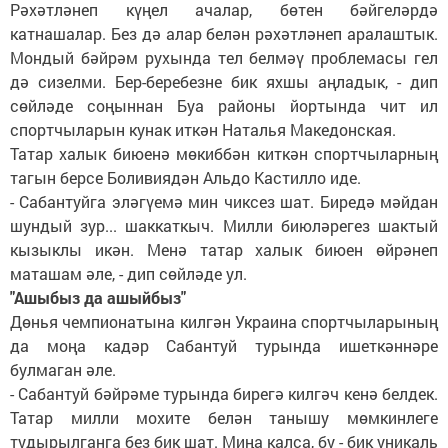
Рәхәтләнеп күңел ачалар, бөтен бәйгеләрдә
катнашалар. Без дә алар белән рәхәтләнеп аралаштык.
Мондый бәйрәм рухында тел белмәү проблемасы гел
дә сизелми. Бер-беребезне бик яхшы аңладык, - дип
сөйләде соңыннан Буа районы йортында чит ил
спортчыларын кунак иткән Наталья Македонская.
Татар халык биюенә мөкиббән киткән спортчыларның
тагын берсе Боливиядән Альдо Кастилло иде.
- Сабантуйга эләгүемә мин чиксез шат. Биредә мәйдан
шундый зур... шаккаткыч. Милли биюләрегез шактый
кызыклы икән. Менә татар халык биюен өйрәнеп
маташам әле, - дип сөйләде ул.
"Ашыбыз да ашыйбыз"
Дөнья чемпионатына килгән Украина спортчыларының
да моңа кадәр Сабантуй турында ишеткәннәре
булмаган әле.
- Сабантуй бәйрәме турында бирегә килгәч кенә белдек.
Татар милли мохите белән танышу мөмкинлеге
тудырылганга без бик шат. Миңа калса, бу - бик уникаль