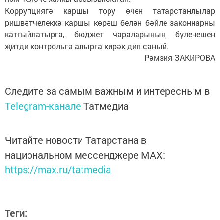
Коррупциягә каршы тору өчен татарстанлылар
ришвәтчелеккә каршы көрәш белән бәйле законнарны
катгыйлатырга, бюджет чараларының бүленешен
җитди контрольгә алырга кирәк дип саный.
Рәмзия ЗАКИРОВА
Следите за самым важным и интересным в
Telegram-канале
Татмедиа
Читайте новости Татарстана в
национальном мессенджере MАХ:
https://max.ru/tatmedia
Теги: