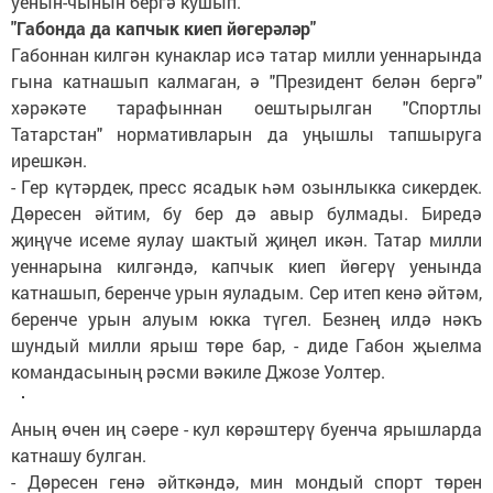
уенын-чынын бергә кушып.
"Габонда да капчык киеп йөгерәләр"
Габоннан килгән кунаклар исә татар милли уеннарында
гына катнашып калмаган, ә "Президент белән бергә"
хәрәкәте тарафыннан оештырылган "Спортлы
Татарстан" нормативларын да уңышлы тапшыруга
ирешкән.
- Гер күтәрдек, пресс ясадык һәм озынлыкка сикердек.
Дөресен әйтим, бу бер дә авыр булмады. Биредә
җиңүче исеме яулау шактый җиңел икән. Татар милли
уеннарына килгәндә, капчык киеп йөгерү уенында
катнашып, беренче урын яуладым. Сер итеп кенә әйтәм,
беренче урын алуым юкка түгел. Безнең илдә нәкъ
шундый милли ярыш төре бар, - диде Габон җыелма
командасының рәсми вәкиле Джозе Уолтер.
Аның өчен иң сәере - кул көрәштерү буенча ярышларда
катнашу булган.
- Дөресен генә әйткәндә, мин мондый спорт төрен