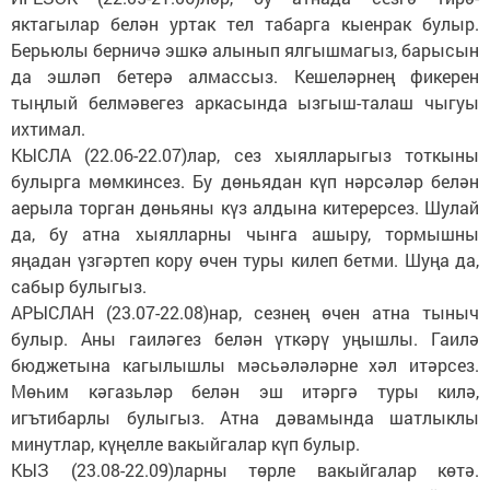
яктагылар белән уртак тел табарга кыенрак булыр.
Берьюлы берничә эшкә алынып ялгышмагыз, барысын
да эшләп бетерә алмассыз. Кешеләрнең фикерен
тыңлый белмәвегез аркасында ызгыш-талаш чыгуы
ихтимал.
КЫСЛА (22.06-22.07)лар, сез хыялларыгыз тоткыны
булырга мөмкинсез. Бу дөньядан күп нәрсәләр белән
аерыла торган дөньяны күз алдына китерерсез. Шулай
да, бу атна хыялларны чынга ашыру, тормышны
яңадан үзгәртеп кору өчен туры килеп бетми. Шуңа да,
сабыр булыгыз.
АРЫСЛАН (23.07-22.08)нар, сезнең өчен атна тыныч
булыр. Аны гаиләгез белән үткәрү уңышлы. Гаилә
бюджетына кагылышлы мәсьәләләрне хәл итәрсез.
Мөһим кәгазьләр белән эш итәргә туры килә,
игътибарлы булыгыз. Атна дәвамында шатлыклы
минутлар, күңелле вакыйгалар күп булыр.
КЫЗ (23.08-22.09)ларны төрле вакыйгалар көтә.