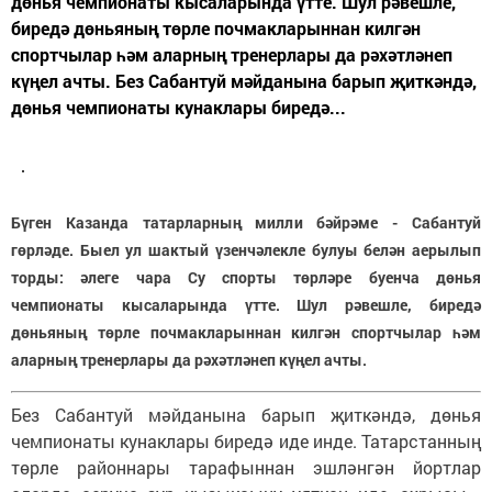
дөнья чемпионаты кысаларында үтте. Шул рәвешле,
биредә дөньяның төрле почмакларыннан килгән
спортчылар һәм аларның тренерлары да рәхәтләнеп
күңел ачты. Без Сабантуй мәйданына барып җиткәндә,
дөнья чемпионаты кунаклары биредә...
Бүген Казанда татарларның милли бәйрәме - Сабантуй
гөрләде. Быел ул шактый үзенчәлекле булуы белән аерылып
торды: әлеге чара Су спорты төрләре буенча дөнья
чемпионаты кысаларында үтте. Шул рәвешле, биредә
дөньяның төрле почмакларыннан килгән спортчылар һәм
аларның тренерлары да рәхәтләнеп күңел ачты.
Без Сабантуй мәйданына барып җиткәндә, дөнья
чемпионаты кунаклары биредә иде инде. Татарстанның
төрле районнары тарафыннан эшләнгән йортлар