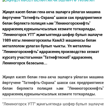
Җиңел кәсеп белән генә акча эшләргә уйлаган машина
йөртүчене "Татнефть-Охрана" шәхси сак предприятиесе
белән берлектә полиция һәм "Лениногорскнефть"
идарәсенең куркынычсызлык хезмәте тоткарлады.
"Лениногорск УТТ" җәмгыятендә шофер булып эшләүче
1989 елгы лениногорскилы КамАЗ машинасы белән
металлолом урлаган булып чыкты. Ул металлны
"Лениногорскнефть" идарәсенең производство хезмәт
күрсәтү участогыннан "Татнефтеснаб" идарәсенең
Лениногорск базасына...
Җиңел кәсеп белән генә акча эшләргә уйлаган машина
йөртүчене "Татнефть-Охрана" шәхси сак предприятиесе
белән берлектә полиция һәм "Лениногорскнефть"
идарәсенең куркынычсызлык хезмәте тоткарлады.
"Лениногорск УТТ" җәмгыятендә шофер булып эшләүче