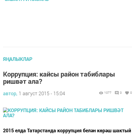
ЯҢАЛЫКЛАР
Коррупция: кайсы район табиблары
ришвәт ала?
автор,
1 август 2015 - 15:04
1077
0
0
2015 елда Татарстанда коррупция белән көрәш шактый