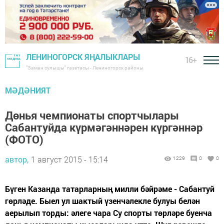
ЛЕНИНОГОРСК ЯҢАЛЫКЛАРЫ
16+
"Заман сулышы" газетасы - Лениногорск районы
МӘДӘНИЯТ
Дөнья чемпионаты спортчылары
Сабантуйда күрмәгәннәрен күргәннәр
(ФОТО)
автор,
1 август 2015 - 15:14
1229
0
0
Бүген Казанда татарларның милли бәйрәме - Сабантуй
гөрләде. Быел ул шактый үзенчәлекле булуы белән
аерылып торды: әлеге чара Су спорты төрләре буенча