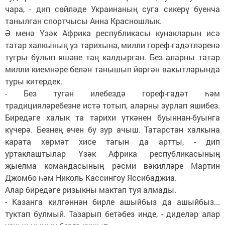
чара, - дип сөйләде Украинаның суга сикерү буенча
танылган спортчысы Анна Красношлык.
Ә менә Үзәк Африка республикасы кунакларын исә
татар халкының үз тарихына, милли гореф-гадәтләренә
тугры булып яшәве таң калдырган. Без аларны татар
милли киемнәре белән танышып йөргән вакытларында
туры китердек.
- Без туган илебездә гореф-гадәт һәм
традицияләребезне истә тотып, аларны зурлап яшибез.
Биредәге халык та тарихи үткәнен буыннан-буынга
күчерә. Безнең өчен бу зур ачыш. Татарстан халкына
карата хөрмәт хисе тагын да артты, - дип
уртаклаштылар Үзәк Африка республикасының
җыелма командасының рәсми вәкилләре Мартин
Джомбо һәм Николь Кассингоу Яссибаджиа.
Алар биредәге ризыкны мактап туя алмады.
- Казанга килгәннән бирле ашыйбыз да ашыйбыз...
туктап булмый. Тазарып бетәбез инде, - диделәр алар