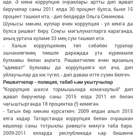
иде. Ә менә коррупция очраклары артты дип җавап
бирүчеләр саны 2011 елда 30 процент булса, быел 15
процент тәшкил итә, - дип белдерде Ольга Семенова.
Шунысы мөһим, күпләр өчен коррупция - ул кемгә дә
булса ришвәт бирү. Соңгы мәгълүматларга караганда,
аның уртача күләме 33 мең сум тәшкил итә.
- Халык коррупциянең төп сәбәбен түрәләр
эшчәнлегенең тиешле дәрәҗәдә үтә күренмәле
булмавы белән аңлата. Ришвәтчелек өчен җәзаның
"адекват" булмавы да коррупциягә юл ача, дип
уйлаучылар да юк түгел, - дип дәвам итте сүзен белгеч.
Ришвәтчеләр - полиция, табиб һәм укытучылар
"Коррупция шәхси тормышымда комачаулый" дип
җавап бирүчеләр саны 2015 елда 2011 ел белән
чагыштырганда 18 процентка (!) кимегән.
- Тагын бер мөһим күрсәткеч: 2009 елдан алып 2015
елга кадәр Татарстанда коррупция белән очрашкан
кешеләр саны тотрыклы рәвештә кимүгә таба бара.
2009-2011 елларда республикада һәр бишенче