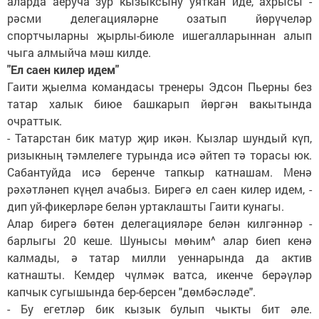
аларда аеруча зур кызыксыну уяткан иде, ахрысы -
рәсми делегацияләрне озатып йөрүчеләр
спортчыларны җырлы-биюле ишегалларыннан алып
чыга алмыйча мәш килде.
"Ел саен килер идем"
Гаити җыелма командасы тренеры Эдсон Пьерны без
татар халык биюе башкарып йөргән вакытында
очраттык.
- Татарстан бик матур җир икән. Кызлар шундый күп,
ризыкның тәмлелеге турында исә әйтеп тә торасы юк.
Сабантуйда исә беренче тапкыр катнашам. Менә
рәхәтләнеп күңел ачабыз. Бирегә ел саен килер идем, -
дип уй-фикерләре белән уртаклашты Гаити кунагы.
Алар бирегә бөтен делегацияләре белән килгәннәр -
барлыгы 20 кеше. Шунысы мөһим^ алар биеп кенә
калмады, ә татар милли уеннарында да актив
катнашты. Кемдер чүлмәк ватса, икенче берәүләр
капчык сугышында бер-берсен "дөмбәсләде".
- Бу егетләр бик кызык булып чыкты бит әле.