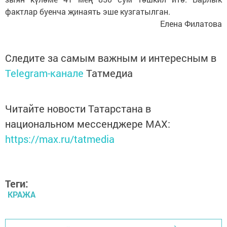
фактлар буенча җинаять эше кузгатылган.
Елена Филатова
Следите за самым важным и интересным в
Telegram-канале
Татмедиа
Читайте новости Татарстана в
национальном мессенджере MАХ:
https://max.ru/tatmedia
Теги:
КРАЖА