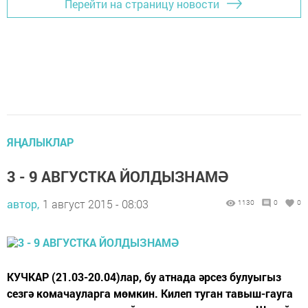
Перейти на страницу новости
ЯҢАЛЫКЛАР
3 - 9 АВГУСТКА ЙОЛДЫЗНАМӘ
автор,
1 август 2015 - 08:03
1130
0
0
КУЧКАР (21.03-20.04)лар, бу атнада әрсез булуыгыз
сезгә комачауларга мөмкин. Килеп туган тавыш-гауга