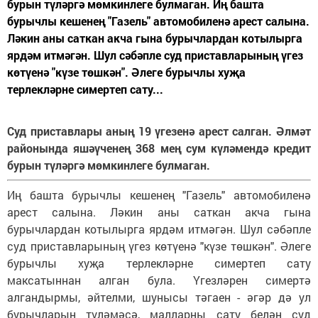
бурын түләргә мөмкинлеге булмаган. Иң башта
бурычлы кешенең "Газель" автомобиленә арест салына.
Ләкин аны саткан акча гына бурычлардан котылырга
ярдәм итмәгән. Шул сәбәпле суд приставларының үгез
көтүенә "күзе төшкән". Әлеге бурычлы хуҗа
терлекләрне симертеп сату...
Суд приставлары аның 19 үгезенә арест салган. Әлмәт
районында яшәүченең 368 мең сум күләмендә кредит
бурын түләргә мөмкинлеге булмаган.
Иң башта бурычлы кешенең "Газель" автомобиленә
арест салына. Ләкин аны саткан акча гына
бурычлардан котылырга ярдәм итмәгән. Шул сәбәпле
суд приставларының үгез көтүенә "күзе төшкән". Әлеге
бурычлы хуҗа терлекләрне симертеп сату
максатыннан алган була. Үгезләрен симертә
алгандырмы, әйтелми, шунысы тәгаен - әгәр дә ул
бурычларын түләмәсә, малларны сату белән суд