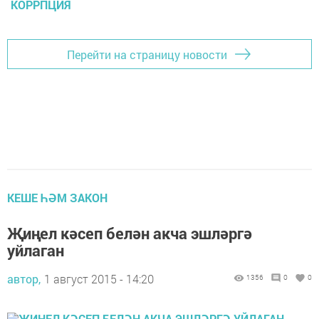
КОРРПЦИЯ
Перейти на страницу новости
КЕШЕ ҺӘМ ЗАКОН
Җиңел кәсеп белән акча эшләргә
уйлаган
автор,
1 август 2015 - 14:20
1356
0
0