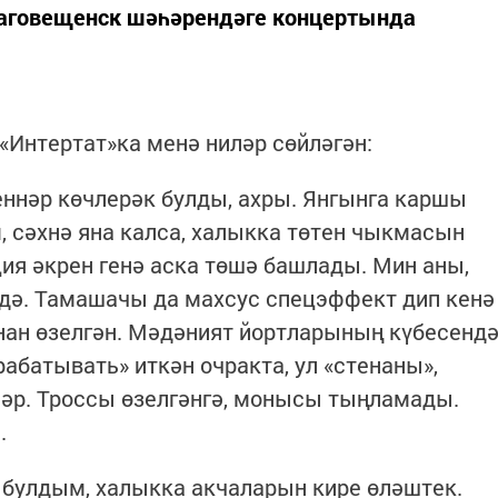
говещенск шәһәрендәге концертында
«Интертат»ка менә ниләр сөйләгән:
теннәр көчлерәк булды, ахры. Янгынга каршы
, сәхнә яна калса, халыкка төтен чыкмасын
ция әкрен генә аска төшә башлады. Мин аны,
 дә. Тамашачы да махсус спецэффект дип кенә
нан өзелгән. Мәдәният йортларының күбесенд
рабатывать» иткән очракта, ул «стенаны»,
ләр. Троссы өзелгәнгә, монысы тыңламады.
.
 булдым, халыкка акчаларын кире өләштек.