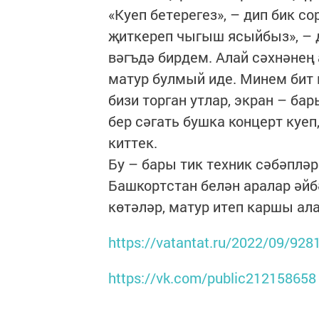
«Куеп бетерегез», – дип бик со
җиткереп чыгыш ясыйбыз», – д
вәгъдә бирдем. Алай сәхнәнең
матур булмый иде. Минем бит
бизи торган утлар, экран – ба
бер сәгать бушка концерт куеп
киттек.
Бу – бары тик техник сәбәплә
Башкортстан белән аралар әйб
көтәләр, матур итеп каршы алал
https://vatantat.ru/2022/09/928
https://vk.com/public212158658