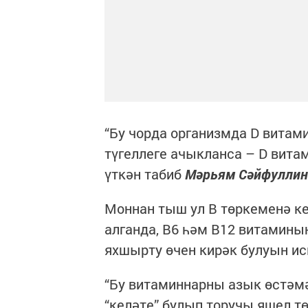
“Бу чорда организмда D витам
түгеллеге ачыкланса – D вита
үткән табиб
Мәрьям Сәйфуллин
Моннан тыш ул В төркеменә ке
алганда, B6 һәм B12 витамин
яхшырту өчен кирәк булуын ис
“Бу витаминнарны азык өстәм
“келәте” булып торучы яшел тө