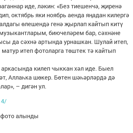
раганнар иде, ләкин: «Без тиешенчә, җиренә
ип, октябрь яки ноябрь аенда яңадан килергә
 алдагы өлешендә генә җырлап кайтып китү
 музыкантларым, биючеләрем бар, сәхнәне
рысы да сәхнә артында урнашкан. Шулай итеп,
, матур итеп фотоларга төштек тә кайтып
р аркасында килеп чыккан хәл иде. Быел
әт, Аллаһка шөкер. Бөтен шәһәрләрдә дә
ар», – дигән ул.
14/
фото алынды