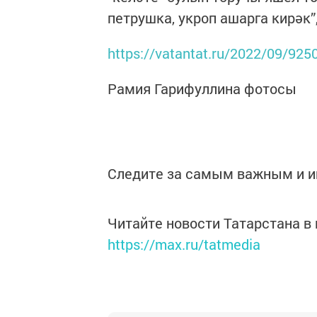
петрушка, укроп ашарга кирәк”,
https://vatantat.ru/2022/09/925
Рамия Гарифуллина фотосы
Следите за самым важным и 
Читайте новости Татарстана 
https://max.ru/tatmedia