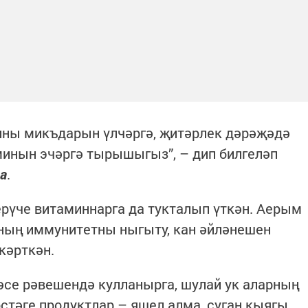
ины микъдарын үлчәргә, җитәрлек дәрәҗәдә
минын эчәргә тырышыгыз”, – дип билгеләп
а
.
рүче витаминнарга да тукталып үткән. Аерым
ының иммунитетны ныгыту, кан әйләнешен
кәрткән.
әсе рәвешендә кулланырга, шулай ук аларның
стәге продуктлар – яшел алма, суган кыягы,