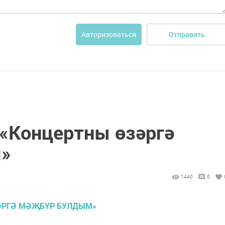
Отправить
Авторизоваться
 «Концертны өзәргә
»
1440
0