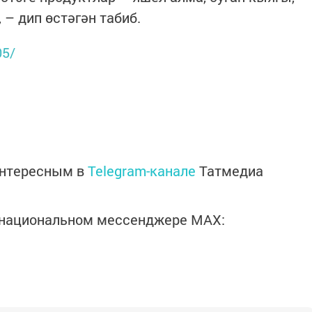
 – дип өстәгән табиб.
05/
интересным в
Telegram-канале
Татмедиа
в национальном мессенджере MАХ: