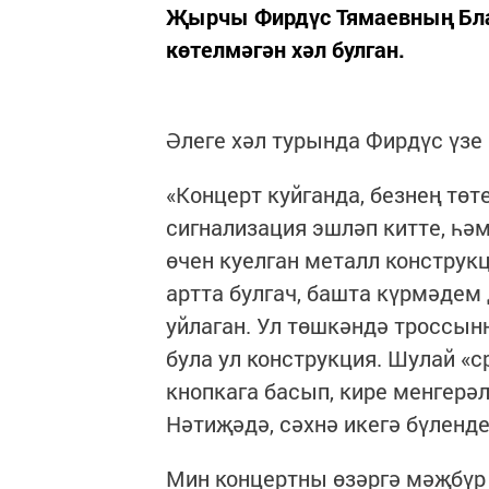
Җырчы Фирдүс Тямаевның Бла
көтелмәгән хәл булган.
Әлеге хәл турында Фирдүс үзе 
«Концерт куйганда, безнең тө
сигнализация эшләп китте, һәм
өчен куелган металл конструк
артта булгач, башта күрмәдем
уйлаган. Ул төшкәндә троссын
була ул конструкция. Шулай «с
кнопкага басып, кире менгерә
Нәтиҗәдә, сәхнә икегә бүленде
Мин концертны өзәргә мәҗбүр