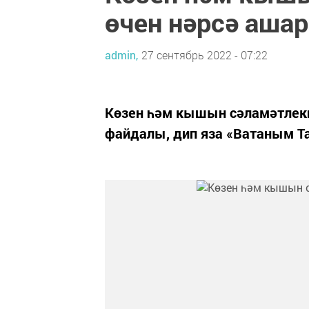
өчен нәрсә ашар
admin,
27 сентябрь 2022 - 07:22
Көзен һәм кышын сәламәтлекн
файдалы, дип яза «Ватаным Та