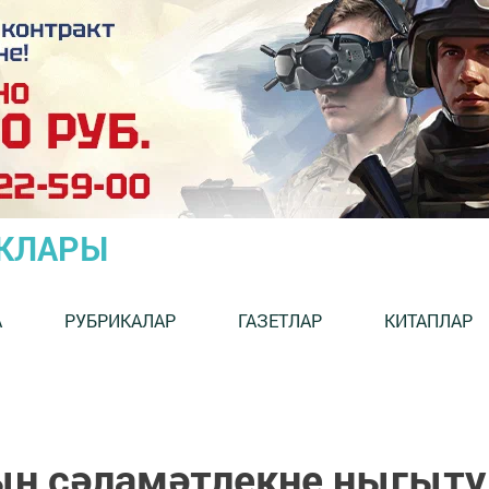
ЫКЛАРЫ
А
РУБРИКАЛАР
ГАЗЕТЛАР
КИТАПЛАР
ын сәламәтлекне ныгыту