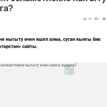
га?
753
0
е ныгыту өчен яшел алма, суган кыягы бик
тарстан» сайты.