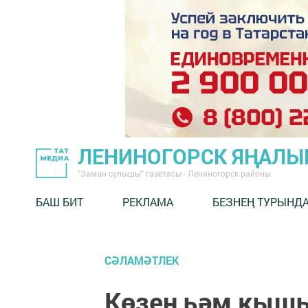
ЛЕНИНОГОРСК ЯҢАЛ
"Заман сулышы" газетасы - Лениногорск районы
БАШ БИТ
РЕКЛАМА
БЕЗНЕҢ ТУРЫНД
СӘЛАМӘТЛЕК
Көзен һәм кыш