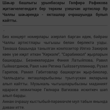
Шәһәр башлыгы урынбасары Гөлфирә Рафикова
җитәкчелегендәге бер төркем үзешчән артислар Яр
Чаллы шәһәрендә - якташлар очрашуында булып
кайтты.
Без концерт номерлары әзерләп барган идек, бәйрәм
Чаллы артистлары чыгышы белән берлектә узды.
Тамаша башында танылган композитор Илгиз Закиров
көен үзе иҗат иткән "Керкәле", "Сарабиккол" җырларын
башкарды. Безнекеләрдән Фәния Латыйпова, Равил
Гыйматдинов, Раил һәм Регина Гыйззәтуллиннар, Рүзәл
Гарипов, Рамил Габитовлар башкарган җыр-биюләр,
Чаллыдагы якташларыбызны туып-үскән якларына
алып кайтты. Музыкаль чыгышларыбызны мәдәният
идарәсе хезмәткәре Гөлнара Вагизова искиткеч шәп
алып барды.
Аннан очрашу кыстыбый-пәрәмәчле мул табын янында
дәвам итте.