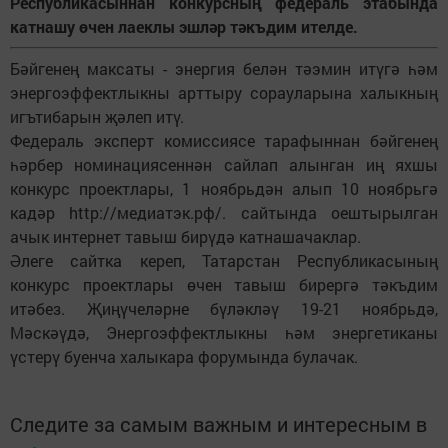
Республикасыннан конкурсның федераль этабында
катнашу өчен лаеклы эшләр тәкъдим ителде.
Бәйгенең максаты - энергия белән тәэмин итүгә һәм
энергоэффектлыкны арттыру сорауларына халыкның
игътибарын җәлеп итү.
Федераль эксперт комиссиясе тарафыннан бәйгенең
һәрбер номинациясеннән сайлап алынган иң яхшы
конкурс проектлары, 1 ноябрьдән алып 10 ноябрьгә
кадәр http://медиатэк.рф/. сайтында оештырылган
ачык интернет тавыш бирүдә катнашачаклар.
Әлеге сайтка кереп, Татарстан Республикасының
конкурс проектлары өчен тавыш бирергә тәкъдим
итәбез. Җиңүчеләрне бүләкләү 19-21 ноябрьдә,
Мәскәүдә, Энергоэффектлыкны һәм энергетиканы
үстерү буенча халыкара форумында булачак.
Следите за самым важным и интересным в