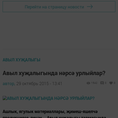
Перейти на страницу новости
АВЫЛ ХУҖАЛЫГЫ
Авыл хуҗалыгында нәрсә урлыйлар?
автор,
29 октябрь 2015 - 13:41
1542
0
0
Ашлык, ягулык материаллары, җимеш-яшелчә
продукциясе, печән... Авыл хуҗалыгы тармагында