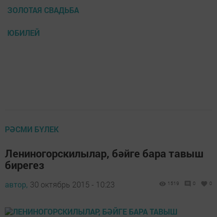
ЗОЛОТАЯ СВАДЬБА
ЮБИЛЕЙ
РӘСМИ БҮЛЕК
Лениногорскилылар, бәйге бара тавыш
бирегез
автор,
30 октябрь 2015 - 10:23
1519
0
0