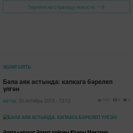
Перейти на страницу новости
ҖӘМГЫЯТЬ
Бәла аяк астында: капкага бәрелеп
үлгән
автор,
30 октябрь 2015 - 10:10
1207
0
0
Әлеге һәлакәт Әлмәт районы Югары Мактама