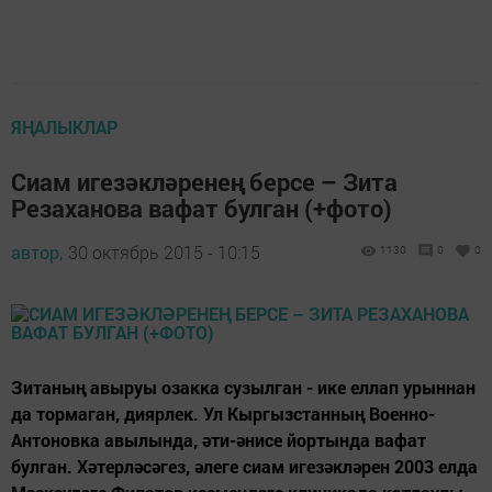
ЯҢАЛЫКЛАР
Сиам игезәкләренең берсе – Зита
Резаханова вафат булган (+фото)
автор,
30 октябрь 2015 - 10:15
1130
0
0
Зитаның авыруы озакка сузылган - ике еллап урыннан
да тормаган, диярлек. Ул Кыргызстанның Военно-
Антоновка авылында, әти-әнисе йортында вафат
булган. Хәтерләсәгез, әлеге сиам игезәкләрен 2003 елда