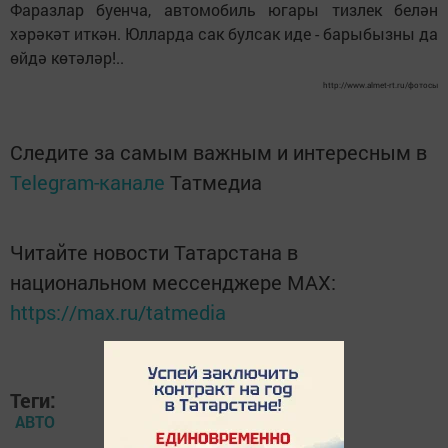
Фаразлар буенча, автомобиль югары тизлек белән
хәрәкәт иткән. Юлларда сак булсак иде - барыбызны да
өйдә көтәләр!..
http://www.almet-rt.ru/фотосы
Следите за самым важным и интересным в
Telegram-канале
Татмедиа
Читайте новости Татарстана в
национальном мессенджере MАХ:
https://max.ru/tatmedia
Теги:
АВТО