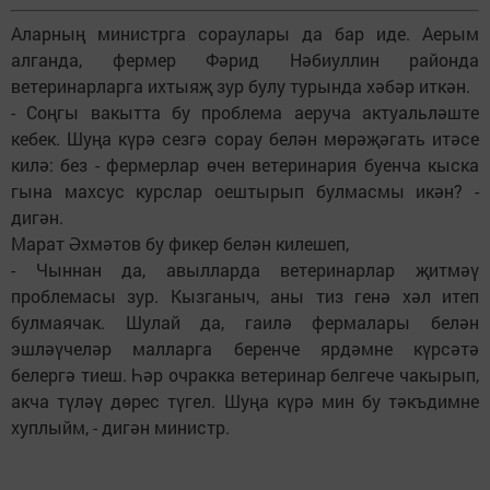
Аларның министрга сораулары да бар иде. Аерым
алганда, фермер Фәрид Нәбиуллин районда
ветеринарларга ихтыяҗ зур булу турында хәбәр иткән.
- Соңгы вакытта бу проблема аеруча актуальләште
кебек. Шуңа күрә сезгә сорау белән мөрәҗәгать итәсе
килә: без - фермерлар өчен ветеринария буенча кыска
гына махсус курслар оештырып булмасмы икән? -
дигән.
Марат Әхмәтов бу фикер белән килешеп,
- Чыннан да, авылларда ветеринарлар җитмәү
проблемасы зур. Кызганыч, аны тиз генә хәл итеп
булмаячак. Шулай да, гаилә фермалары белән
эшләүчеләр малларга беренче ярдәмне күрсәтә
белергә тиеш. Һәр очракка ветеринар белгече чакырып,
акча түләү дөрес түгел. Шуңа күрә мин бу тәкъдимне
хуплыйм, - дигән министр.