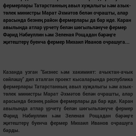
фермерлары Татарстанның авыл хуҗалыгы һәм азык-
төлек министры Марат Әхмәтов белән очрашты, алар
арасында безнең район фермерлары да бар иде. Каран
авылында атлар үрчетү белән шөгыльләнүче фермер
Фәрид Нәбиуллин һәм Зеленая Рощадан бәрәңге
җитештерү буенча фермер Михаил Иванов очрашуга...
Казанда узган "Бизнес һәм хакимият: ачыктан-ачык
сөйләшү" дип аталган проект кысаларында республика
фермерлары Татарстанның авыл хуҗалыгы һәм азык-
төлек министры Марат Әхмәтов белән очрашты, алар
арасында безнең район фермерлары да бар иде. Каран
авылында атлар үрчетү белән шөгыльләнүче фермер
Фәрид Нәбиуллин һәм Зеленая Рощадан бәрәңге
җитештерү буенча фермер Михаил Иванов очрашуга
барды.