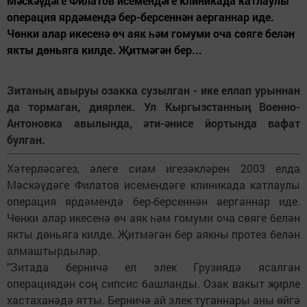
Мәскәүдәге Филатов исемендәге клиникада катлаулы
операция ярдәмендә бер-берсеннән аерганнар иде.
Чөнки алар икесенә өч аяк һәм гомуми оча сөяге белән
якты дөньяга килде. Җитмәгән бер...
Зитаның авыруы озакка сузылган - ике еллап урыннан
да тормаган, диярлек. Ул Кыргызстанның Военно-
Антоновка авылында, әти-әнисе йортында вафат
булган.
Хәтерләсәгез, әлеге сиам игезәкләрен 2003 елда
Мәскәүдәге Филатов исемендәге клиникада катлаулы
операция ярдәмендә бер-берсеннән аерганнар иде.
Чөнки алар икесенә өч аяк һәм гомуми оча сөяге белән
якты дөньяга килде. Җитмәгән бер аякны протез белән
алмаштырдылар.
"Зитада берничә ел элек Грузиядә ясалган
операциядән соң сипсис башланды. Озак вакыт җирле
хастаханәдә ятты. Берничә ай элек туганнары аны өйгә