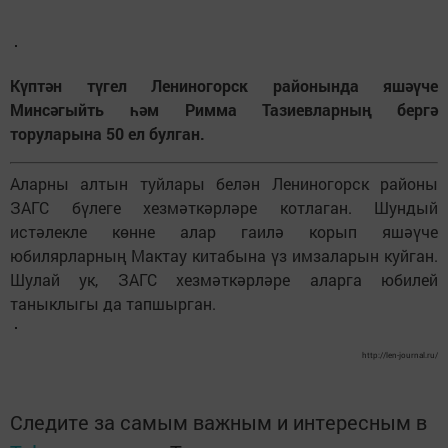
Күптән түгел Лениногорск районында яшәүче
Минсәгыйть һәм Римма Тазиевларның бергә
торуларына 50 ел булган.
Аларны алтын туйлары белән Лениногорск районы
ЗАГС бүлеге хезмәткәрләре котлаган. Шундый
истәлекле көнне алар гаилә корып яшәүче
юбилярларның Мактау китабына үз имзаларын куйган.
Шулай ук, ЗАГС хезмәткәрләре аларга юбилей
таныклыгы да тапшырган.
http://len-journal.ru/
Следите за самым важным и интересным в