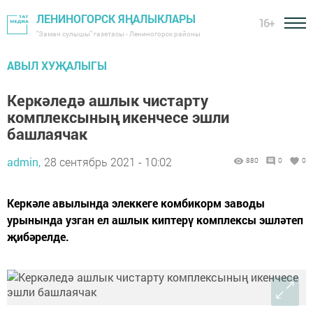
ЛЕНИНОГОРСК ЯҢАЛЫКЛАРЫ
16+
"Заман сулышы" газетасы - Лениногорск районы
АВЫЛ ХУҖАЛЫГЫ
Керкәледә ашлык чистарту
комплексының икенчесе эшли
башлаячак
admin,
28 сентябрь 2021 - 10:02
880
0
0
Керкәле авылында элеккеге комбикорм заводы
урынында узган ел ашлык киптерү комплексы эшләтеп
җибәрелде.