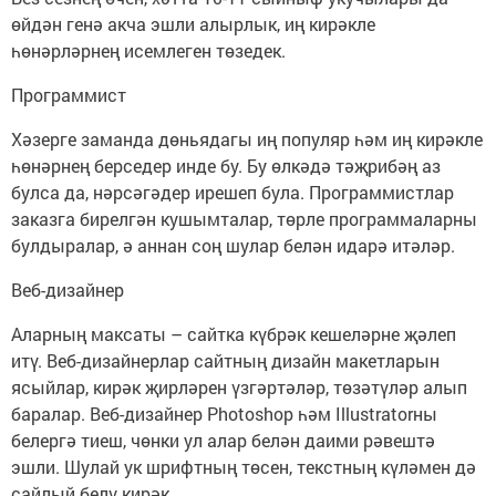
өйдән генә акча эшли алырлык, иң кирәкле
һөнәрләрнең исемлеген төзедек.
Программист
Хәзерге заманда дөньядагы иң популяр һәм иң кирәкле
һөнәрнең берседер инде бу. Бу өлкәдә тәҗрибәң аз
булса да, нәрсәгәдер ирешеп була. Программистлар
заказга бирелгән кушымталар, төрле программаларны
булдыралар, ә аннан соң шулар белән идарә итәләр.
Веб-дизайнер
Аларның максаты – сайтка күбрәк кешеләрне җәлеп
итү. Веб-дизайнерлар сайтның дизайн макетларын
ясыйлар, кирәк җирләрен үзгәртәләр, төзәтүләр алып
баралар. Веб-дизайнер Photoshop һәм Illustratorны
белергә тиеш, чөнки ул алар белән даими рәвештә
эшли. Шулай ук шрифтның төсен, текстның күләмен дә
сайлый белү кирәк.