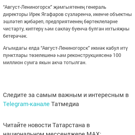
“Август-Лениногорск” җәмгыятенең генераль
директоры Ирек Ягафаров сүзләренчә, икенче объектны
эшләтеп җибәреп, предприятиенең бөртеклеләрне
чистарту, киптерү һәм саклау буенча булган ихтыяҗны
бетерәчәк.
Агымдагы елда “Август-Лениногорск” икмәк кабул итү
пунктлары төзелешенә һәм реконструкциясенә 100
миллион сумга якын акча тотылган.
Следите за самым важным и интересным в
Telegram-канале
Татмедиа
Читайте новости Татарстана в
национальном мессенджере MАХ: