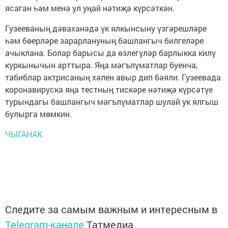
ясаган һәм менә ул уңай нәтиҗә күрсәткән.
Гузееваның дәваханәдә үк ялкынсыну үзгәрешләре
һәм бөерләре зарарлануның башлангыч билгеләре
ачыклана. Болар барысы да өзлегүләр барлыкка килү
куркынычын арттыра. Яңа мәгълүматлар буенча,
табиблар актрисаның хәлен авыр дип бәяли. Гузеевада
коронавируска яңа тестның тискәре нәтиҗә күрсәтүе
турындагы башлангыч мәгълүматлар шулай ук ялгыш
булырга мөмкин.
ЧЫГАНАК
Следите за самым важным и интересным в
Telegram-канале
Татмедиа