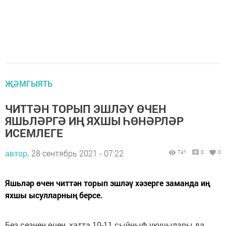
ҖӘМГЫЯТЬ
ЧИТТӘН ТОРЫП ЭШЛӘҮ ӨЧЕН
ЯШЬЛӘРГӘ ИҢ ЯХШЫ ҺӨНӘРЛӘР
ИСЕМЛЕГЕ
автор,
28 сентябрь 2021 - 07:22
741
0
0
Яшьләр өчен читтән торып эшләү хәзерге заманда иң
яхшы ысулларның берсе.
Без сезнең өчен, хәтта 10-11 сыйныф укучылары да