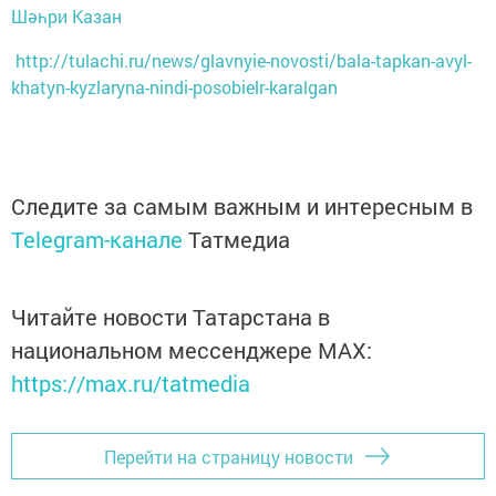
Шәһри Казан
http://tulachi.ru/news/glavnyie-novosti/bala-tapkan-avyl-
khatyn-kyzlaryna-nindi-posobielr-karalgan
Следите за самым важным и интересным в
Telegram-канале
Татмедиа
Читайте новости Татарстана в
национальном мессенджере MАХ:
https://max.ru/tatmedia
Перейти на страницу новости