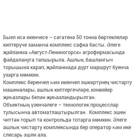
Быел исә икенчесе – сәгатенә 50 тонна бөртеклеләр
киптерүче заманча комплекс сафка басты. Әлеге
җайланма «Август-Лениногорск» агрофирмасында
файдалануга тапшырыла. Ашлык, башлангыч
торышына карап, җайланмада дүрт маршрут буенча
узарга мөмкин.
Комплекс беренчел һәм икенчел эшкәртүнең чистарту
машиналары, ашлык киптергечләре, конвейер
җиһазлары белән җиһазландырылган.
Объектның үзенчәлеге – технологик процесслар
тулысынча автоматлаштырылган. Комплекс эшен
читтән торып та контрольдә тотарга мөмкин. Әлеге
ашлык чистарту комплексында бер оператор һәм ике
слесарь эшли ала.