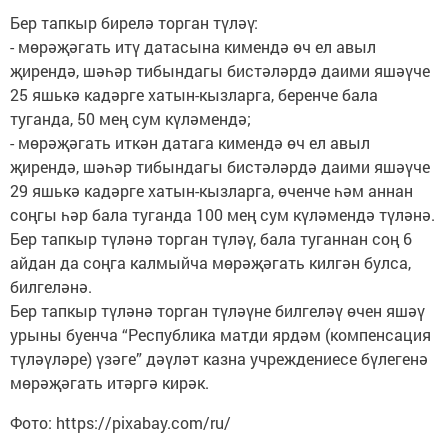
Бер тапкыр бирелә торган түләү:
- мөрәҗәгать итү датасына кимендә өч ел авыл
җирендә, шәһәр тибындагы бистәләрдә даими яшәүче
25 яшькә кадәрге хатын-кызларга, беренче бала
туганда, 50 мең сум күләмендә;
- мөрәҗәгать иткән датага кимендә өч ел авыл
җирендә, шәһәр тибындагы бистәләрдә даими яшәүче
29 яшькә кадәрге хатын-кызларга, өченче һәм аннан
соңгы һәр бала туганда 100 мең сум күләмендә түләнә.
Бер тапкыр түләнә торган түләү, бала туганнан соң 6
айдан да соңга калмыйча мөрәҗәгать килгән булса,
билгеләнә.
Бер тапкыр түләнә торган түләүне билгеләү өчен яшәү
урыны буенча “Республика матди ярдәм (компенсация
түләүләре) үзәге” дәүләт казна учреждениесе бүлегенә
мөрәҗәгать итәргә кирәк.
Фото: https://pixabay.com/ru/