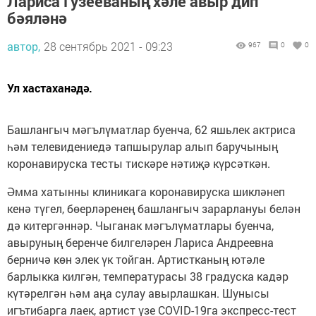
Лариса Гузееваның хәле авыр дип
бәяләнә
автор,
28 сентябрь 2021 - 09:23
967
0
0
Ул хастаханәдә.
Башлангыч мәгълүматлар буенча, 62 яшьлек актриса
һәм телевидениедә тапшырулар алып баручының
коронавируска тесты тискәре нәтиҗә күрсәткән.
Әмма хатынны клиникага коронавируска шикләнеп
кенә түгел, бөерләренең башлангыч зарарлануы белән
дә китергәннәр. Чыганак мәгълүматлары буенча,
авыруның беренче билгеләрен Лариса Андреевна
берничә көн элек үк тойган. Артистканың ютәле
барлыкка килгән, температурасы 38 градуска кадәр
күтәрелгән һәм аңа сулау авырлашкан. Шунысы
игътибарга лаек, артист үзе COVID-19га экспресс-тест