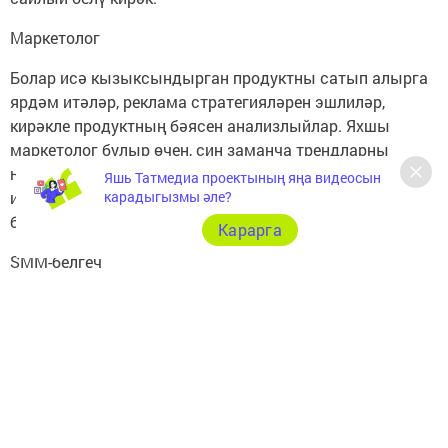
Маркетолог
Болар исә кызыксындырган продуктны сатып алырга
ярдәм итәләр, реклама стратегияләрен эшлиләр,
кирәкле продуктның бәясен анализлыйлар. Яхшы
маркетолог булыр өчен, син заманча трендларны
һәрвакыт күзәтеп барырга, үзеңнең кызыклы
Яшь Татмедиа проектының яңа видеосын
идеяләреңне тәкъдим итәргә, лидер һәм иҗади шәхес
карадыгызмы әле?
булырга тиеш.
Карарга
SMM-белгеч
Быел бу һөнәр бигрәк тә популярлашып китте. Хәзер
социаль челтәрләрдә бик күп төрле кибетләр,
оешмаларның аккаунтлары бар, SMM-белгечләр актив
рәвештә шуларны алып бара. Алар сайтка мәгълүмат,
реклама, фото һәм видеолар куя.
Интернет-кибет администраторы