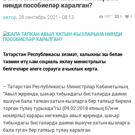
нинди пособиеләр каралган?
автор,
28 сентябрь 2021 - 08:13
1027
0
0
Татарстан Республикасы хезмәт, халыкны эш белән
тәэмин итү һәм социаль яклау министрлыгы
белгечләре әлеге сорауга ачыклык кертә.
– Татарстан Республикасы Министрлар Кабинетының
“Авыл җирендә, шәһәр тибындагы бистәләрдә даими
яшәүче бала тапкан хатын-кызларга бер тапкыр бирелә
торган түләү турында”гы (09.02.2018 елның 67нче
номерлы) карары нигезендә авыл җирендә, шәһәр
тибындагы бистәләрдә даими яшәүче хатын-кызларга
бала тугач бер тапкыр түләү каралган.