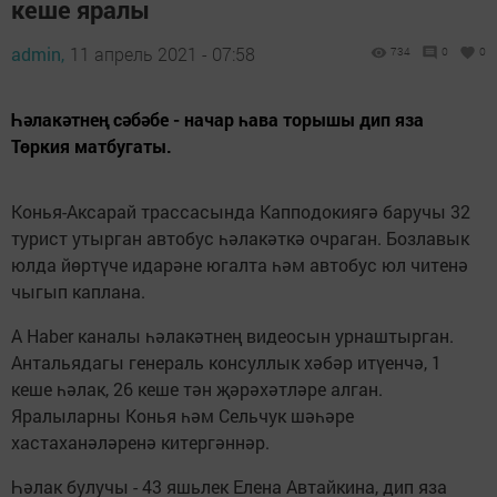
кеше яралы
admin,
11 апрель 2021 - 07:58
734
0
0
Һәлакәтнең сәбәбе - начар һава торышы дип яза
Төркия матбугаты.
Конья-Аксарай трассасында Капподокиягә баручы 32
турист утырган автобус һәлакәткә очраган. Бозлавык
юлда йөртүче идарәне югалта һәм автобус юл читенә
чыгып каплана.
A Haber каналы һәлакәтнең видеосын урнаштырган.
Антальядагы генераль консуллык хәбәр итүенчә, 1
кеше һәлак, 26 кеше тән җәрәхәтләре алган.
Яралыларны Конья һәм Сельчук шәһәре
хастаханәләренә китергәннәр.
Һәлак булучы - 43 яшьлек Елена Автайкина, дип яза