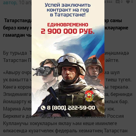
автор,
10 апрель 2021 - 17:18
844
0
0
Татарстанда коронавирус белән авыручылар саны
бераз кимү күзәтелүгә карамастан, әлегә чикләүләрне
гамәлдән чыгару турында сүз була алмый.
Бу турыда Татарстан Хөкүмәте Йортында киңәшмәдә
Татарстан Президенты Рөстәм Миңнеханов әйтте.
«Авыру очраклары үсеше бераз кимеде, әмма шул
ук вакытта чикләүләрне йомшарту булырга тиеш түгел.
Көнгә коронавирус йоктыруның 32-36 очрагы теркәлә.
Эпидемиягә каршы барлык таләпләр дә кала, бернинди
йомшарту юк. Зур предприятиеләрдә йомшаклык бар.
Марина Александровна, бернинди йомшарту юк.
Беркемгә дә!» — диде республика җитәкчесе Россия
Кулланучы хокукларын яклау һәм кеше иминлеге
өлкәсендә күзәтчелек федераль хезмәтнең Татарстан