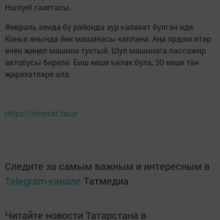
Hurriyet газетасы.
Февраль аенда бу районда зур һәлакәт булган иде.
Конья янында йөк машинасы каплана. Аңа ярдәм итәр
өчен җиңел машина туктый. Шул машинага пассажир
автобусы бәрелә. Биш кеше һәлак була, 30 кеше тән
җәрәхәтләре ала.
https://intertat.tatar
Следите за самым важным и интересным в
Telegram-канале
Татмедиа
Читайте новости Татарстана в