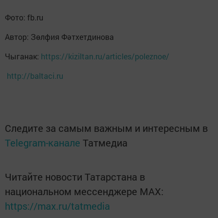
Фото: fb.ru
Автор: Зөлфия Фәтхетдинова
Чыганак:
https://kiziltan.ru/articles/poleznoe/
http://baltaci.ru
Следите за самым важным и интересным в
Telegram-канале
Татмедиа
Читайте новости Татарстана в
национальном мессенджере MАХ:
https://max.ru/tatmedia