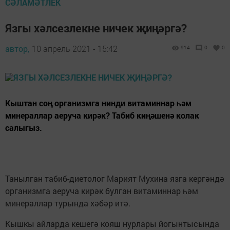
СӘЛАМӘТЛЕК
Язгы хәлсезлекне ничек җиңәргә?
автор,
10 апрель 2021 - 15:42
914
0
0
Кыштан соң организмга нинди витаминнар һәм
минераллар аеруча кирәк? Табиб киңәшенә колак
салыгыз.
Танылган табиб-диетолог Марият Мухина язга кергәндә
организмга аеруча кирәк булган витаминнар һәм
минераллар турында хәбәр итә.
Кышкы айларда кешегә кояш нурлары йогынтысында