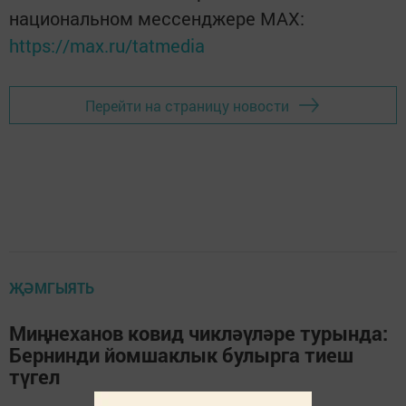
национальном мессенджере MАХ:
https://max.ru/tatmedia
Перейти на страницу новости
ҖӘМГЫЯТЬ
Миңнеханов ковид чикләүләре турында:
Бернинди йомшаклык булырга тиеш
түгел