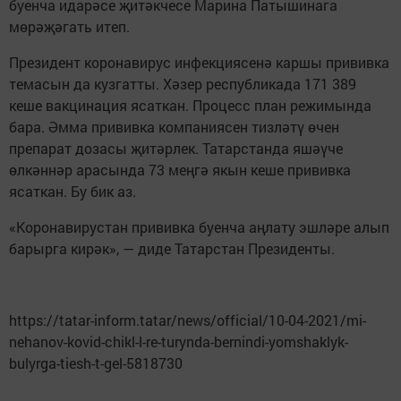
буенча идарәсе җитәкчесе Марина Патышинага
мөрәҗәгать итеп.
Президент коронавирус инфекциясенә каршы прививка
темасын да кузгатты. Хәзер республикада 171 389
кеше вакцинация ясаткан. Процесс план режимында
бара. Әмма прививка компаниясен тизләтү өчен
препарат дозасы җитәрлек. Татарстанда яшәүче
өлкәннәр арасында 73 меңгә якын кеше прививка
ясаткан. Бу бик аз.
«Коронавирустан прививка буенча аңлату эшләре алып
барырга кирәк», — диде Татарстан Президенты.
https://tatar-inform.tatar/news/official/10-04-2021/mi-
nehanov-kovid-chikl-l-re-turynda-bernindi-yomshaklyk-
bulyrga-tiesh-t-gel-5818730