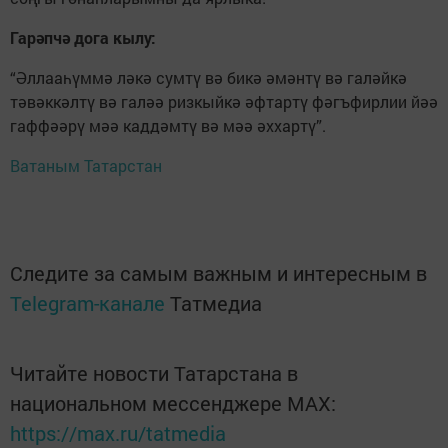
Гарәпчә дога кылу:
“Әллааһүммә ләкә сумтү вә бикә әмәнтү вә галәйкә
тәвәккәлтү вә галәә ризкыйкә әфтартү фәгъфирлии йәә
гаффәәрү мәә каддәмтү вә мәә әххартү”.
Ватаным Татарстан
Следите за самым важным и интересным в
Telegram-канале
Татмедиа
Читайте новости Татарстана в
национальном мессенджере MАХ:
https://max.ru/tatmedia