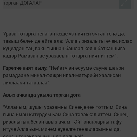
Ураза тотарга теләгән кеше үз ниятен эчтән генә дә,
тавыш белән дә әйтә ала: “Аллаһ ризалыгы өчен, ихлас
күңелдән таң вакытыннан башлап кояш батканчыга
кадәр Рамазан ае уразасын тотарга ният иттем”.
Гарәпчә ният кылу:
“Нәйәтү ән әсуумә саумә шәһри
рамадаанә минәл-фәҗри иләл-мәгъриби хаалисан
лилләәһи тәгааләә”.
Авыз ачканда укыла торган дога
“Аллаһым, шушы уразамны Синең өчен тоттым, Сиңа
гына иман китердем һәм Сиңа тәвәккәл иттем. Синең
ризалыгың белән авыз ачам. Әй гөнаһларны гафу
итүче Аллаһым, минем әүвәлге гөнаһларымны да,
соңгы гөнаһларымны да ярлыка!”