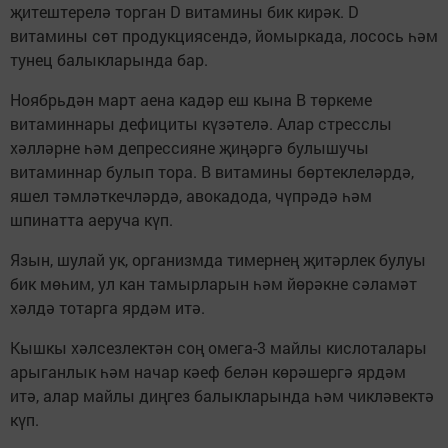
җитештерелә торган D витамины бик кирәк. D
витамины сөт продукциясендә, йомыркада, лосось һәм
тунец балыкларында бар.
Ноябрьдән март аена кадәр еш кына В төркеме
витаминнары дефициты күзәтелә. Алар стресслы
хәлләрне һәм депрессияне җиңәргә булышучы
витаминнар булып тора. В витамины бөртеклеләрдә,
яшел тәмләткечләрдә, авокадода, чүпрәдә һәм
шпинатта аеруча күп.
Язын, шулай ук, организмда тимернең җитәрлек булуы
бик мөһим, ул кан тамырларын һәм йөрәкне сәламәт
хәлдә тотарга ярдәм итә.
Кышкы хәлсезлектән соң омега-3 майлы кислоталары
арыганлык һәм начар кәеф белән көрәшергә ярдәм
итә, алар майлы диңгез балыкларында һәм чикләвектә
күп.