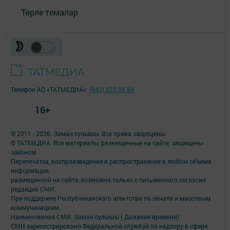
Төрле темалар
Телефон АО «ТАТМЕДИА»:
(843) 222 09 84
16+
© 2011 - 2026. Заман сулышы. Все права защищены.
© ТАТМЕДИА. Все материалы, размещенные на сайте, защищены
законом.
Перепечатка, воспроизведение и распространение в любом объеме
информации,
размещенной на сайте, возможна только с письменного согласия
редакций СМИ.
При поддержке Республиканского агентства по печати и массовым
коммуникациям.
Наименование СМИ: Заман сулышы ( Дыхание времени)
СМИ зарегистрировано Федеральной службой по надзору в сфере