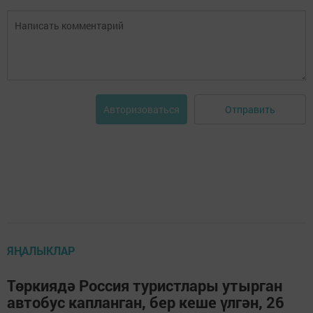
Отправить
Авторизоваться
ЯҢАЛЫКЛАР
Төркиядә Россия туристлары утырган
автобус капланган, бер кеше үлгән, 26