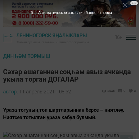
5
Автоматическое закрытие баннера через
ЛЕНИНОГОРСК ЯҢАЛЫКЛАРЫ
16+
"Заман сулышы" газетасы - Лениногорск районы
ДИН ҺӘМ ТОРМЫШ
Сәхәр ашаганнан соң һәм авыз ачканда
укыла торган ДОГАЛАР
автор,
11 апрель 2021 - 08:52
2046
0
0
Ураза тотуның төп шартларыннан берсе – ниятләү.
Ниятсез тотылган ураза кабул булмый.