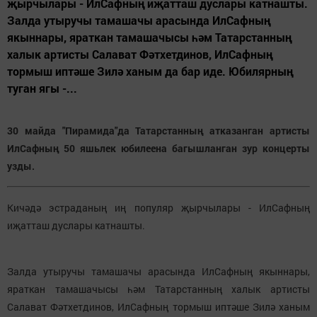
җырчылары - ИлСафның иҗатташ дуслары катнашты.
Залда утыручы тамашачы арасында ИлСафның
якыннары, яраткан тамашачысы һәм Татарстанның
халык артисты Салават Фәтхетдинов, ИлСафның
тормыш иптәше Зилә ханым да бар иде. Юбилярның
туган ягы -...
30 майда "Пирамида"да Татарстанның атказанган артисты
ИлСафның 50 яшьлек юбилеена багышланган зур концерты
узды.
Кичәдә эстраданың иң популяр җырчылары - ИлСафның
иҗатташ дуслары катнашты.
Залда утыручы тамашачы арасында ИлСафның якыннары,
яраткан тамашачысы һәм Татарстанның халык артисты
Салават Фәтхетдинов, ИлСафның тормыш иптәше Зилә ханым