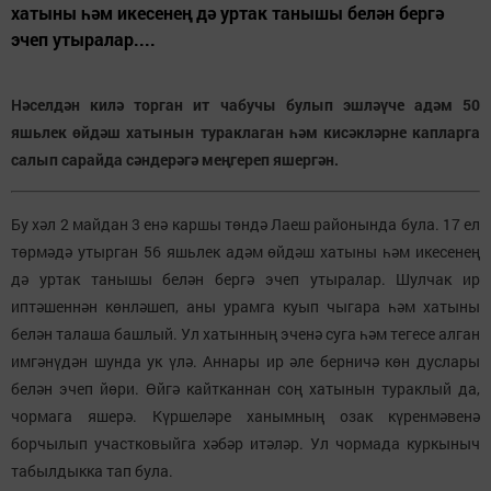
хатыны һәм икесенең дә уртак танышы белән бергә
эчеп утыралар....
Нәселдән килә торган ит чабучы булып эшләүче адәм 50
яшьлек өйдәш хатынын тураклаган һәм кисәкләрне капларга
салып сарайда сәндерәгә меңгереп яшергән.
Бу хәл 2 майдан 3 енә каршы төндә Лаеш районында була. 17 ел
төрмәдә утырган 56 яшьлек адәм өйдәш хатыны һәм икесенең
дә уртак танышы белән бергә эчеп утыралар. Шулчак ир
иптәшеннән көнләшеп, аны урамга куып чыгара һәм хатыны
белән талаша башлый. Ул хатынның эченә суга һәм тегесе алган
имгәнүдән шунда ук үлә. Аннары ир әле берничә көн дуслары
белән эчеп йөри. Өйгә кайтканнан соң хатынын тураклый да,
чормага яшерә. Күршеләре ханымның озак күренмәвенә
борчылып участковыйга хәбәр итәләр. Ул чормада куркыныч
табылдыкка тап була.