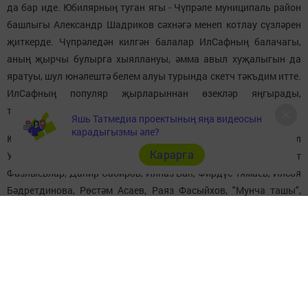
да бар иде. Юбилярның туган ягы - Чүпрәле муниципаль район
башлыгы Александр Шадриков сәхнәгә менеп котлау сүзләрен
җиткерде. Чүпрәледән килгән балалар ИлСафның балачагы,
аның җырчы булырга хыяллануы, әмма авыл хуҗалыгын да
яратуы, шул юнәлештә белем алуы турында скетч тәкъдим итте.
ИлСафның популяр җырларыннан өзекләр яңгырады,
тамашачылар арасында уен оештырылды.
Яшь Татмедиа проектының яңа видеосын
карадыгызмы әле?
Юбилей концертында Вил Усманов, Рәсим Низамов, Гүзәл
Карарга
Уразова һәм Илдар Хәкимов, Вадим Захаров, Алсу һәм Азат
Фазлыевлар, Данир Сабиров, Илназ Баһ, Фирдүс Тямаев, Илсөя
Бәдретдинова, Рөстәм Асаев, Раяз Фасыйхов, "Мунча ташы",
Раил Садриев, Рөстәм Закиров, Илнар Сәйфиев юбилярны
котлап чыгыш ясады. Кичә җыр һәм юмор белән бергә үрелеп
барды. ИлСаф "Ходай мине сиңа яраткан" исемле хит җырын
кызы Энҗе белән башкарды. "Бу җырны тәүге тапкыр "Балалы
солянка"да җырладык. Артист булу теләге юк, сәхнәгә чыкканда
бик дулкынланам. Мин флористика белән мавыгам", - ди Энҗе.