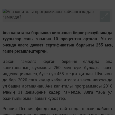
Ана капиталы барлыкка килгәннән бирле республикада
туучылар саны якынча 10 процентка арткан. Ун ел
эчендә әлеге дәүләт сертификатын барлыгы 255 мең
гаилә рәсмиләштергән.
Закон гамәлгә кергән беренче елларда ана
капиталының суммасы 250 мең сум булса,ел саен
индексацияләнеп, бүген ул 453 меңгә җиткән. Шунысы
да бар, 2020 елга кадәр кабул ителгән закон нигезендә
ул башка артмаячак. Ана капиталы программасы 2018
елның 31 декабренә кадәр гамәлдә. Алга таба ул
озайтылырмы - вакыт күрсәтер.
Россия Пенсия фондының сайтында шәхси кабинет
аша электрон рәвештә мөрәҗәгать итү мөмкинлеге