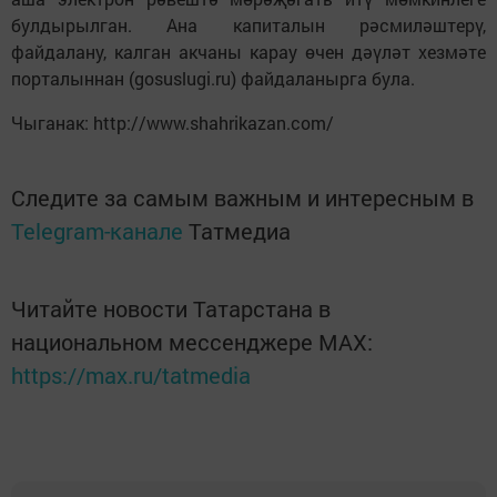
булдырылган. Ана капиталын рәсмиләштерү,
файдалану, калган акчаны карау өчен дәүләт хезмәте
порталыннан (gosuslugi.ru) файдаланырга була.
Чыганак: http://www.shahrikazan.com/
Следите за самым важным и интересным в
Telegram-канале
Татмедиа
Читайте новости Татарстана в
национальном мессенджере MАХ:
https://max.ru/tatmedia