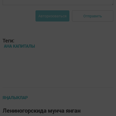
Отправить
Авторизоваться
Теги:
АНА КАПИТАЛЫ
ЯҢАЛЫКЛАР
Лениногорскида мунча янган