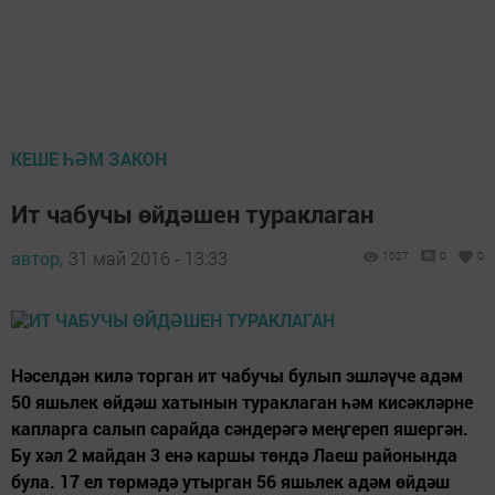
КЕШЕ ҺӘМ ЗАКОН
Ит чабучы өйдәшен тураклаган
автор,
31 май 2016 - 13:33
1027
0
0
Нәселдән килә торган ит чабучы булып эшләүче адәм
50 яшьлек өйдәш хатынын тураклаган һәм кисәкләрне
капларга салып сарайда сәндерәгә меңгереп яшергән.
Бу хәл 2 майдан 3 енә каршы төндә Лаеш районында
була. 17 ел төрмәдә утырган 56 яшьлек адәм өйдәш