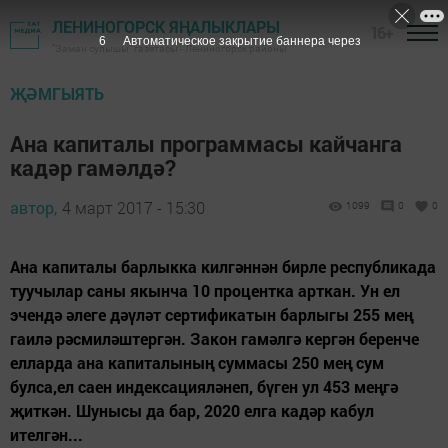
ЛЕНИНОГОРСК ЯҢАЛЫКЛАРЫ
16+
5
Автоматическое закрытие баннера через
"Заман сулышы" газетасы - Лениногорск районы
ҖӘМГЫЯТЬ
Ана капиталы программасы кайчанга
кадәр гамәлдә?
автор,
4 март 2017 - 15:30
1099
0
0
Ана капиталы барлыкка килгәннән бирле республикада
туучылар саны якынча 10 процентка арткан. Ун ел
эчендә әлеге дәүләт сертификатын барлыгы 255 мең
гаилә рәсмиләштергән. Закон гамәлгә кергән беренче
елларда ана капиталының суммасы 250 мең сум
булса,ел саен индексацияләнеп, бүген ул 453 меңгә
җиткән. Шунысы да бар, 2020 елга кадәр кабул
ителгән...