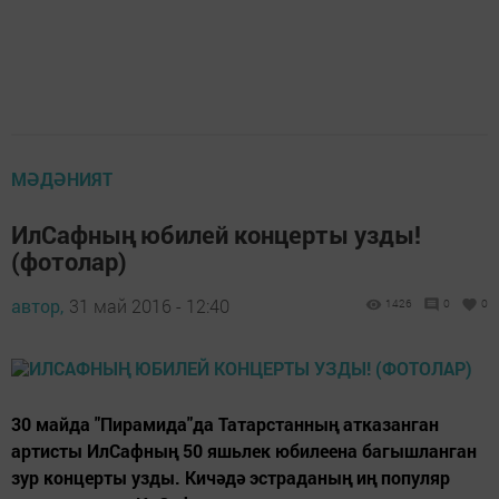
МӘДӘНИЯТ
ИлСафның юбилей концерты узды!
(фотолар)
автор,
31 май 2016 - 12:40
1426
0
0
30 майда "Пирамида"да Татарстанның атказанган
артисты ИлСафның 50 яшьлек юбилеена багышланган
зур концерты узды. Кичәдә эстраданың иң популяр