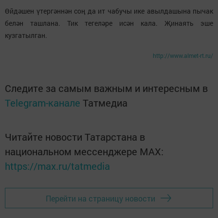
Өйдәшен үтергәннән соң да ит чабучы ике авылдашына пычак
белән ташлана. Тик тегеләре исән кала. Җинаять эше
кузгатылган.
http://www.almet-rt.ru/
Следите за самым важным и интересным в
Telegram-канале
Татмедиа
Читайте новости Татарстана в
национальном мессенджере MАХ:
https://max.ru/tatmedia
Перейти на страницу новости