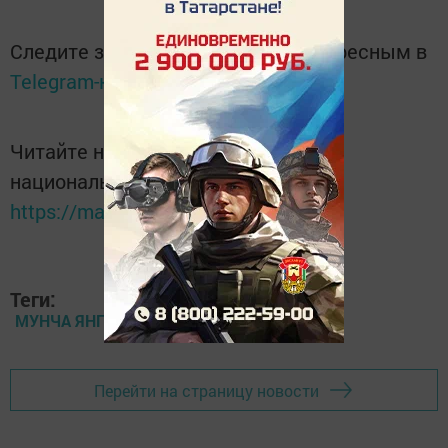
Следите за самым важным и интересным в
Telegram-канале
Татмедиа
Читайте новости Татарстана в
национальном мессенджере MАХ:
https://max.ru/tatmedia
Теги:
МУНЧА ЯНГАН
Перейти на страницу новости