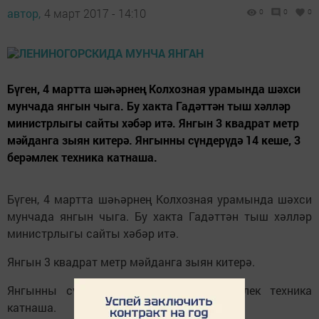
автор,
4 март 2017 - 14:10
0
0
0
Бүген, 4 мартта шәһәрнең Колхозная урамында шәхси
мунчада янгын чыга. Бу хакта Гадәттән тыш хәлләр
министрлыгы сайты хәбәр итә. Янгын 3 квадрат метр
мәйданга зыян китерә. Янгынны сүндерүдә 14 кеше, 3
берәмлек техника катнаша.
Бүген, 4 мартта шәһәрнең Колхозная урамында шәхси
мунчада янгын чыга. Бу хакта Гадәттән тыш хәлләр
министрлыгы сайты хәбәр итә.
Янгын 3 квадрат метр мәйданга зыян китерә.
Янгынны сүндерүдә 14 кеше, 3 берәмлек техника
катнаша.