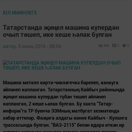
ЮЛ ИМИНЛЕГЕ
Татарстанда җиңел машина күпердән
очып төшеп, ике кеше һәлак булган
автор,
5 июнь 2016 - 08:54
968
0
0
Машина металл киртә-чикләгечкә бәрелеп, канауга
әйләнеп капланган. Татарстанның Кайбыч районында
җиңел машина күпердән түбән төшеп әйләнеп
капланган, 2 кеше һәлак булган. Бу хакта "Татар-
информ"га ТР буенча ЭЭМның матбугат хезмәтендә
хәбәр иттеләр. Фаҗига алдагы көнне Кайбыч - Куланга
трассасында булган. "ВАЗ-2115" белән идарә иткән ир
күпергә кергәндә иминлек тәэмин итәрдлек тизлек...