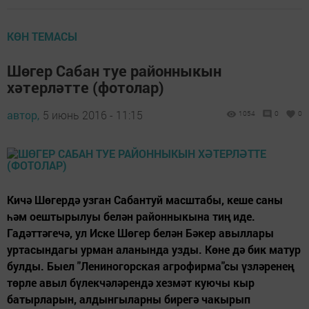
КӨН ТЕМАСЫ
Шөгер Сабан туе районныкын
хәтерләтте (фотолар)
автор,
5 июнь 2016 - 11:15
1054
0
0
Кичә Шөгердә узган Сабантуй масштабы, кеше саны
һәм оештырылуы белән районныкына тиң иде.
Гадәттәгечә, ул Иске Шөгер белән Бәкер авыллары
уртасындагы урман аланында узды. Көне дә бик матур
булды. Быел "Лениногорская агрофирма"сы үзләренең
төрле авыл бүлекчәләрендә хезмәт куючы кыр
батырларын, алдынгыларны бирегә чакырып