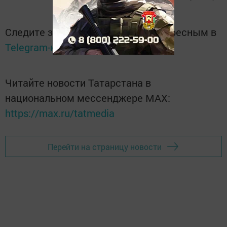
Следите за самым важным и интересным в
Telegram-канале
Татмедиа
Читайте новости Татарстана в
национальном мессенджере MАХ:
https://max.ru/tatmedia
Перейти на страницу новости