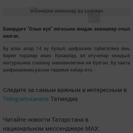
Бәкердәге "Озын күл" елгасына янәдән аккошлар очып
килгән.
Бу юлы алар 14 әү булып, шифахәнә табигатенә ямь
биреп торалар икән. Кунаклар, ял итүчеләр мондый
матурлыкка соклану мөмкинлегенә ия булган. Бу хакта
шифаханәнең рәсми төркеме хәбәр итә.
Следите за самым важным и интересным в
Telegram-канале
Татмедиа
Читайте новости Татарстана в
национальном мессенджере MАХ: