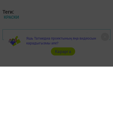
Теги:
КРАСКИ
Перейти на страницу новости
Яшь Татмедиа проектының яңа видеосын
карадыгызмы әле?
Карарга