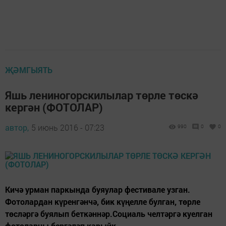
ҖӘМГЫЯТЬ
Яшь лениногорскилылар төрле төскә
кергән (ФОТОЛАР)
автор,
5 июнь 2016 - 07:23
990
0
0
Кичә урман паркында буяулар фестивале узган.
Фотолардан күренгәнчә, бик күңелле булган, төрле
төсләргә буялып беткәннәр.Социаль челтәргә куелган
фотоларны бергәләп карыйк