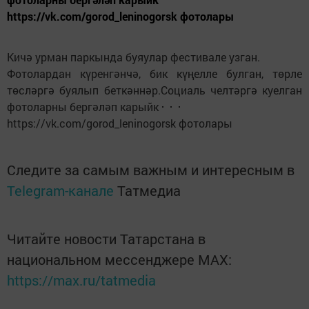
https://vk.com/gorod_leninogorsk фотолары
Кичә урман паркында буяулар фестивале узган.
Фотолардан күренгәнчә, бик күңелле булган, төрле
төсләргә буялып беткәннәр.Социаль челтәргә куелган
фотоларны бергәләп карыйк
https://vk.com/gorod_leninogorsk фотолары
Следите за самым важным и интересным в
Telegram-канале
Татмедиа
Читайте новости Татарстана в
национальном мессенджере MАХ:
https://max.ru/tatmedia