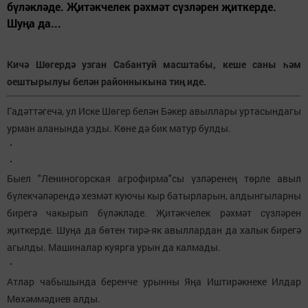
бүләкләде. Җитәкчелек рәхмәт сүзләрен җиткерде.
Шуңа да...
Кичә Шөгердә узган Сабантуй масштабы, кеше саны һәм
оештырылуы белән районныкына тиң иде.
Гадәттәгечә, ул Иске Шөгер белән Бәкер авыллары уртасындагы
урман аланында узды. Көне дә бик матур булды.
Быел "Лениногорская агрофирма"сы үзләренең төрле авыл
бүлекчәләрендә хезмәт куючы кыр батырларын, алдынгыларны
бирегә чакырып бүләкләде. Җитәкчелек рәхмәт сүзләрен
җиткерде. Шуңа да бөтен тирә-як авыллардан да халык бирегә
агылды. Машиналар куярга урын да калмады.
Атлар чабышында беренче урынны Яңа Иштирәкнеке Илдар
Мөхәммәдиев алды.