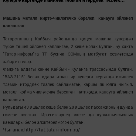
Машина металл киртә-чикләгечкә бәрелеп, канауга әйләнеп
капланган.
Татарстанның Кайбыч районында җиңел машина күпердән
түбән төшеп әйләнеп капланган, 2 кеше һәлак булган. Бу хакта
"Татар-информ"га ТР буенча ЭЭМның матбугат хезмәтендә
хәбәр иттеләр.
Фаҗига алдагы көнне Кайбыч - Куланга трассасында булган.
"ВАЗ-2115" белән идарә иткән ир күпергә кергәндә иминлек
тәэмин итәрдлек тизлек сайламаган, каршы як юлга чыгып,
металл койма-чикләгечкә бәрелгән, нәтиҗәдә, канауга әйләнеп
капланган.
Рульдагы 43 яшьлек кеше белән 28 яшьлек пассажирның шунда
гомере өзелгән. Ир-егетләрнең икесе дә куркынычсызлык
каешлары белән эләктерелмәгән булган.
Чыганак:http://tat.tatar-inform.ru/