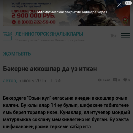
5
Автоматическое закрытие баннера через
ЛЕНИНОГОРСК ЯҢАЛЫКЛАРЫ
16+
"Заман сулышы" газетасы - Лениногорск районы
ҖӘМГЫЯТЬ
Бәкерне аккошлар да үз иткән
автор,
5 июнь 2016 - 11:55
1249
0
0
Бәкердәге "Озын күл" елгасына янәдән аккошлар очып
килгән. Бу юлы алар 14 әү булып, шифахәнә табигатенә
ямь биреп торалар икән. Кунаклар, ял итүчеләр мондый
матурлыкка соклану мөмкинлегенә ия булган. Бу хакта
шифаханәнең рәсми төркеме хәбәр итә.