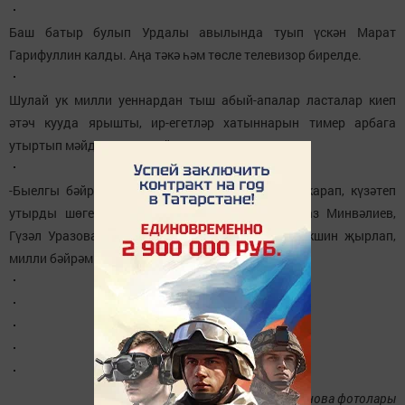
Баш батыр булып Урдалы авылында туып үскән Марат
Гарифуллин калды. Аңа тәкә һәм төсле телевизор бирелде.
Шулай ук милли уеннардан тыш абый-апалар ласталар киеп
әтәч кууда ярышты, ир-егетләр хатыннарын тимер арбага
утыртып мәйдан тирәләи йөгерде.
-Быелгы бәйрәм аеруча күңелле булды, - дип карап, күзәтеп
утырды шөгерлеләр. Казан артистлары - Илназ Минвәлиев,
Гүзәл Уразова төркеме җырчысы Наил Мөбәракшин җырлап,
милли бәйрәм кунакларын рәхәтләнеп биетте дә.
Ләйсән Шәрәфетдинова фотолары