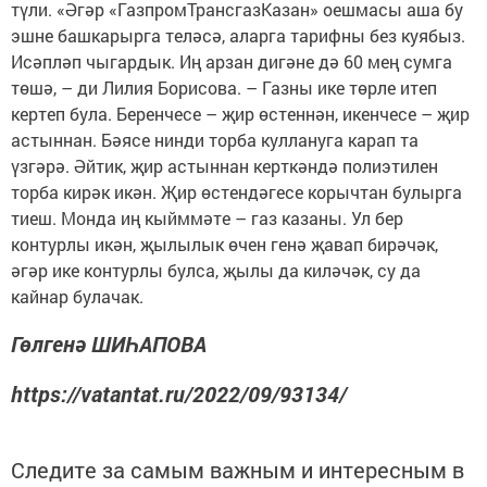
түли. «Әгәр «ГазпромТрансгазКазан» оешмасы аша бу
эшне башкарырга теләсә, аларга тарифны без куябыз.
Исәпләп чыгардык. Иң арзан дигәне дә 60 мең сумга
төшә, – ди Лилия Борисова. – Газны ике төрле итеп
кертеп була. Беренчесе – җир өстеннән, икенчесе – җир
астыннан. Бәясе нинди торба куллануга карап та
үзгәрә. Әйтик, җир астыннан керткәндә полиэтилен
торба кирәк икән. Җир өстендәгесе корычтан булырга
тиеш. Монда иң кыйммәте – газ казаны. Ул бер
контурлы икән, җылылык өчен генә җавап бирәчәк,
әгәр ике контурлы булса, җылы да киләчәк, су да
кайнар булачак.
Гөлгенә ШИҺАПОВА
https://vatantat.ru/2022/09/93134/
Следите за самым важным и интересным в