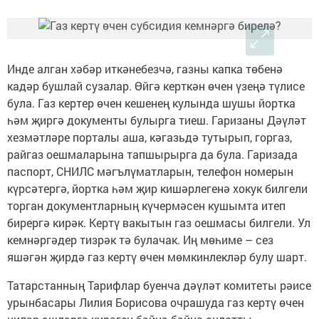
Инде алган хәбәр иткәнебезчә, газны капка төбенә
кадәр бушлай сузалар. Өйгә керткән өчен үзеңә түлисе
була. Газ кертер өчен кешенең кулында шушы йортка
һәм җиргә документы булырга тиеш. Гаризаны Дәүләт
хезмәтләре порталы аша, кәгазьдә тутырып, горгаз,
райгаз оешмаларына тапшырырга да була. Гаризада
паспорт, СНИЛС мәгълүматларын, телефон номерын
күрсәтергә, йортка һәм җир кишәрлегенә хокук билгели
торган документларның күчермәсен кушымта итеп
бирергә кирәк. Кертү вакытын газ оешмасы билгели. Ул
кемнәргәдер тизрәк тә булачак. Иң мөһиме – сез
яшәгән җирдә газ кертү өчен мөмкинлекләр булу шарт.
Татарстанның Тарифлар буенча дәүләт комитеты рәисе
урынбасары Лилия Борисова очрашуда газ кертү өчен