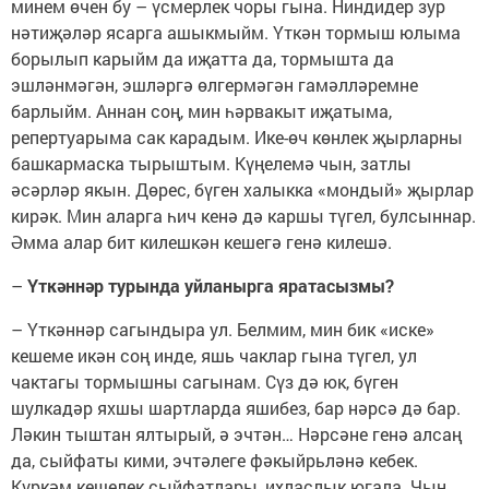
минем өчен бу – үсмерлек чоры гына. Ниндидер зур
нәтиҗәләр ясарга ашыкмыйм. Үткән тормыш юлыма
борылып карыйм да иҗатта да, тормышта да
эшләнмәгән, эшләргә өлгермәгән гамәлләремне
барлыйм. Аннан соң, мин һәрвакыт иҗатыма,
репертуарыма сак карадым. Ике-өч көнлек җырларны
башкармаска тырыштым. Күңелемә чын, затлы
әсәрләр якын. Дөрес, бүген халыкка «мондый» җырлар
кирәк. Мин аларга һич кенә дә каршы түгел, булсыннар.
Әмма алар бит килешкән кешегә генә килешә.
–
Үткәннәр турында уйланырга яратасызмы?
– Үткәннәр сагындыра ул. Белмим, мин бик «иске»
кешеме икән соң инде, яшь чаклар гына түгел, ул
чактагы тормышны сагынам. Сүз дә юк, бүген
шулкадәр яхшы шартларда яшибез, бар нәрсә дә бар.
Ләкин тыштан ялтырый, ә эчтән… Нәрсәне генә алсаң
да, сыйфаты кими, эчтәлеге фәкыйрьләнә кебек.
Күркәм кешелек сыйфатлары, ихласлык югала. Чын,