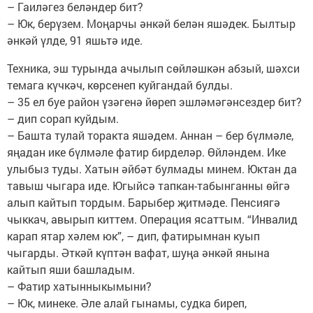
– Гаиләгез беләндер бит?
– Юк, берүзем. Моңарчы әнкәй белән яшәдек. Былтыр
әнкәй үлде, 91 яшьтә иде.
Техника, эш турында ачылып сөйләшкән абзый, шәхси
темага күчкәч, көрсенеп куйгандай булды.
– 35 ел буе район үзәгенә йөреп эшләмәгәнсездер бит?
– дип сорап куйдым.
– Башта тулай торакта яшәдем. Аннан – бер бүлмәле,
яңадан ике бүлмәле фатир бирделәр. Өйләндем. Ике
улыбыз туды. Хатын әйбәт булмады минем. Юктан да
тавыш чыгара иде. Югыйсә тапкан-табынганны өйгә
алып кайтып тордым. Барыбер җитмәде. Пенсиягә
чыккач, авырып киттем. Операция ясаттым. “Инвалид
карап ятар хәлем юк”, – дип, фатирымнан куып
чыгарды. Әткәй күптән вафат, шуңа әнкәй янына
кайтып яши башладым.
– Фатир хатынныкымыни?
– Юк, минеке. Әле алай гынамы, судка биреп,