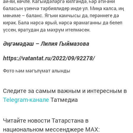
ай-яй, көчле. Кагыйдәләргә килгәндә, һәр әти-әни
баласын үзенчә тәрбиялидер инде ул. Миңа калса, иң
мөһиме – баланс. Ягъни камчысы да, перәннеге дә
кирәк. Бала нәрсә ярый, нәрсә ярамаганны да белеп
үссен, яратудан да мәхрүм ителмәсен.
Әңгәмәдәш – Лилия Гыймазова
https://vatantat.ru/2022/09/92278/
Фото һәм мәгълүмат алынды
Следите за самым важным и интересным в
Telegram-канале
Татмедиа
Читайте новости Татарстана в
национальном мессенджере MАХ: