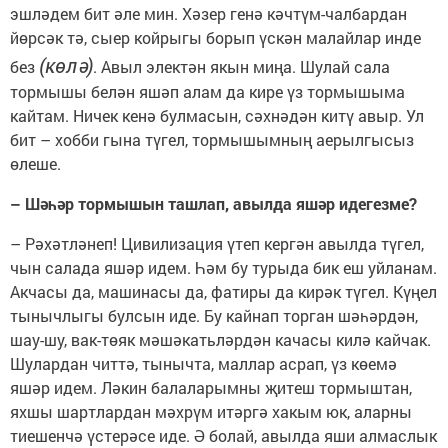
эшләдем бит әле мин. Хәзер генә кәчтүм-чалбардан
йөрсәк тә, сыер койрыгы борып үскән малайлар инде
(көлә)
без
. Авыл электән якын миңа. Шулай сала
тормышы белән яшәп алам да кире үз тормышыма
кайтам. Ничек кенә булмасын, сәхнәдән китү авыр. Ул
бит – хобби гына түгел, тормышымның аерылгысыз
өлеше.
– Шәһәр тормышын ташлап, авылда яшәр идегезме?
– Рәхәтләнеп! Цивилизация үтеп кергән авылда түгел,
чын салада яшәр идем. Һәм бу турыда бик еш уйланам.
Акчасы да, машинасы да, фатиры да кирәк түгел. Күңел
тынычлыгы булсын иде. Бу кайнап торган шәһәрдән,
шау-шу, вак-төяк мәшәкатьләрдән качасы килә кайчак.
Шулардан читтә, тынычта, маллар асрап, үз көемә
яшәр идем. Ләкин балаларымны җитеш тормыштан,
яхшы шартлардан мәхрүм итәргә хакым юк, аларны
тиешенчә үстерәсе иде. Ә болай, авылда яши алмаслык