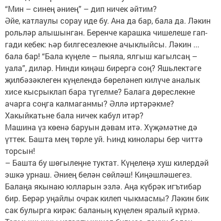
“Мин – синең әниең” – дип ничек әйтим?
Әйе, катлаулы сорау иде бу. Ана да бар, бала да. Ләкин
рольләр алышынган. Беренче карашка чишелеше гап-
гади кебек: һәр билгесезлекне ачыклыйсы. Ләкин ...
бала бар! “Бала күңеле – пыяла, ялгыш кагылсаң –
уала”, диләр. Нинди киңәш бирергә соң? Яшьлектәге
җилбәзәклеген күңелендә бөреләнеп килүче аналык
хисе кысрыклап бара түгелме? Балага дөреслекне
ачарга соңга калмаганмы? Әллә иртәрәкме?
Хакыйкатьне бала ничек кабул итәр?
Машина үз көенә баруын дәвам итә. Хүҗәмәтне дә
үттек. Башта мең төрле уй. Һинд кинолары бер читтә
торсын!
– Башта бу шөгылеңне туктат. Күңелеңә хуш килердәй
эшкә урнаш. Әниең белән сөйләш! Киңәшләшегез.
Балаңа якынаю юлларын эзлә. Аңа күбрәк игътибар
бир. Берәр уңайлы очрак килеп чыкмасмы? Ләкин бик
сак булырга кирәк: баланың күңелен яралый күрмә.