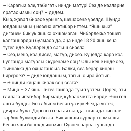
– Карагыз әле, табигать нинди матур! Сез дә көзләрне
яратасызмы соң? – дидем.
Кыз, җавап бирәсе урынга, шешәсенә үрелде. Шунда
юлдашымның йөзенә игътибар иттем. “Яшь кыз”
дигәнем бик үк яшькә охшамаган. Чибәрлеккә төшеп
калганнардан булмаса да, аңа инде 18-20 яшь кенә
түгел иде. Күзләрендә сагыш сизелә.
– Сез, менә, көз дисез, матур, дисез. Күңелдә кара көз
булганда матурлык күренәме соң? Олы кеше инде сез,
тыйнакка да охшагансыз. Бәлки, сез берәр киңәш
бирерсез? – диде юлдашым, тагын сыра йотып.
– Ә нинди киңәш кирәк соң сезгә?
– Миңа – 27 яшь. Тигез гаиләдә туып үстем. Дөрес, әти
гаиләгә игътибар бирмәде, күбрәк читтә йөрде. Әни гел
эштә булды. Без абыем белән үз иркебездә үстек,
дияргә була. Дөресен генә әйткәндә, гаиләдә тиешле
тәрбия булмады безгә. Бик яшьли зурлар тормышы
белән яши башладым мин. Сүзнең нәрсә турында