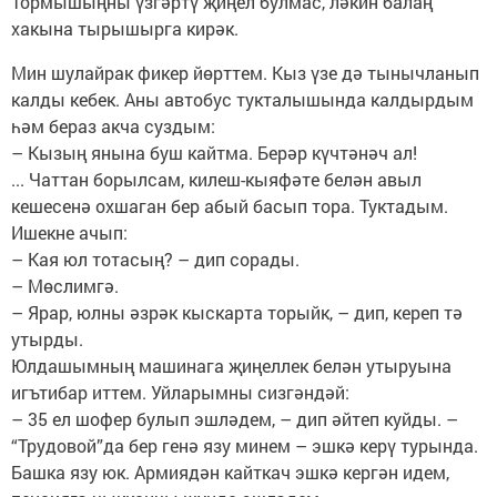
Тормышыңны үзгәртү җиңел булмас, ләкин балаң
хакына тырышырга кирәк.
Мин шулайрак фикер йөрттем. Кыз үзе дә тынычланып
калды кебек. Аны автобус тукталышында калдырдым
һәм бераз акча суздым:
– Кызың янына буш кайтма. Берәр күчтәнәч ал!
... Чаттан борылсам, килеш-кыяфәте белән авыл
кешесенә охшаган бер абый басып тора. Туктадым.
Ишекне ачып:
– Кая юл тотасың? – дип сорады.
– Мөслимгә.
– Ярар, юлны әзрәк кыскарта торыйк, – дип, кереп тә
утырды.
Юлдашымның машинага җиңеллек белән утыруына
игътибар иттем. Уйларымны сизгәндәй:
– 35 ел шофер булып эшләдем, – дип әйтеп куйды. –
“Трудовой”да бер генә язу минем – эшкә керү турында.
Башка язу юк. Армиядән кайткач эшкә кергән идем,