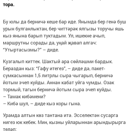
тора.
Бу юлы да берничә кеше бар иде. Янымда бер генә буш
урын булганлыктан, бер читтәрәк ялгызы торучы яшь
кыз янына барып туктадым. Ул, ишекне ачып,
маршрутны сорады да, уңай җавап алгач:
“Утыртасызмы?” – диде.
Кузгалып киттек. Шактый ара сөйләшми бардык.
Бераздан кыз: “Гафу итегез”, – диде дә, пакет-
сумкасыннан 1,5 литрлы сыра чыгарып, берничә
йотым эчеп куйды. Аннан кабат уйга чумды. Озак
тормый, тагын берничә йотым сыра эчеп куйды.
– Тамак кибәмени?
– Кибә шул, – диде кыз коры гына.
Урамда алтын көз тантана итә. Эсселектән сусарга
нигез юк кебек. Мин, кызны уйларыннан арындырырга
теләп: