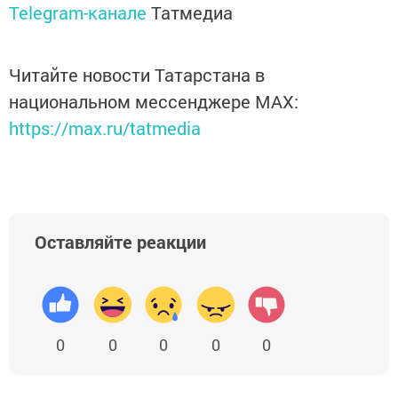
Telegram-канале
Татмедиа
Читайте новости Татарстана в
национальном мессенджере MАХ:
https://max.ru/tatmedia
Оставляйте реакции
0
0
0
0
0