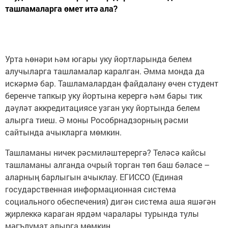
ташламаларга өмет итә ала?
Урта һөнәри һәм югары уку йортларында белем
алучыларга ташламалар каралган. Әмма монда да
искәрмә бар. Ташламалардан файдалану өчен студент
беренче тапкыр уку йортына керергә һәм бары тик
дәүләт аккредитациясе узган уку йортында белем
алырга тиеш. Ә моны Рособрнадзорның рәсми
сайтында ачыкларга мөмкин.
Ташламаны ничек рәсмиләштерергә? Теләсә кайсы
ташламаны алганда очрый торган төп баш бәласе –
аларның барлыгын ачыклау. ЕГИССО (Единая
государственная информационная система
социального обеспечения) дигән система аша яшәгән
җирлеккә караган ярдәм чаралары турында тулы
мәгълүмат алырга мөмкин.