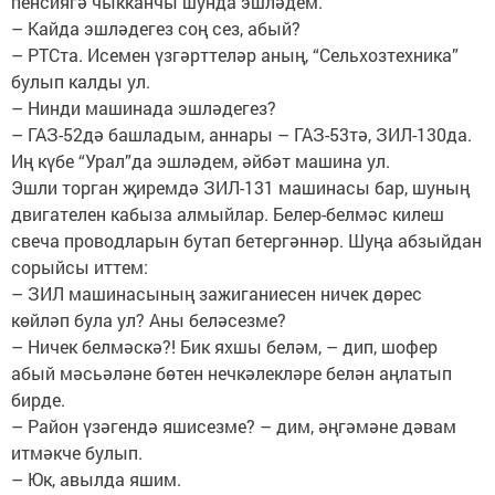
пенсиягә чыкканчы шунда эшләдем.
– Кайда эшләдегез соң сез, абый?
– РТСта. Исемен үзгәрттеләр аның, “Сельхозтехника”
булып калды ул.
– Нинди машинада эшләдегез?
– ГАЗ-52дә башладым, аннары – ГАЗ-53тә, ЗИЛ-130да.
Иң күбе “Урал”да эшләдем, әйбәт машина ул.
Эшли торган җиремдә ЗИЛ-131 машинасы бар, шуның
двигателен кабыза алмыйлар. Белер-белмәс килеш
свеча проводларын бутап бетергәннәр. Шуңа абзыйдан
сорыйсы иттем:
– ЗИЛ машинасының зажиганиесен ничек дөрес
көйләп була ул? Аны беләсезме?
– Ничек белмәскә?! Бик яхшы беләм, – дип, шофер
абый мәсьәләне бөтен нечкәлекләре белән аңлатып
бирде.
– Район үзәгендә яшисезме? – дим, әңгәмәне дәвам
итмәкче булып.
– Юк, авылда яшим.