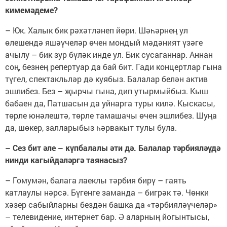
кимемәдеме?
– Юк. Халык бик рәхәтләнеп йөри. Шәһәрнең ул
өлешендә яшәүчеләр өчен мондый мәдәният үзәге
ачылу – бик зур бүләк инде ул. Бик сусаганнар. Аннан
соң, безнең репертуар да бай бит. Гади концертлар гына
түгел, спектакльләр дә куябыз. Балалар белән актив
эшлибез. Без – җырчы гына, дип утырмыйбыз. Кыш
бабаен да, Патшасын да уйнарга туры килә. Кыскасы,
төрле юнәлештә, төрле тамашачы өчен эшлибез. Шуңа
да, шөкер, залларыбыз һәрвакыт тулы була.
– Сез бит әле – күпбалалы әти дә. Балалар тәрбияләүдә
нинди кагыйдәләргә таянасыз?
– Гомумән, балага лаеклы тәрбия бирү – гаять
катлаулы нәрсә. Бүгенге заманда – бигрәк тә. Чөнки
хәзер сабыйларны бездән башка да «тәрбияләүчеләр»
– телевидение, интернет бар. Ә аларның йогынтысы,