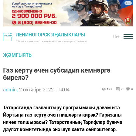
ЛЕНИНОГОРСК ЯҢАЛЫКЛАРЫ
16+
"Заман сулышы" газетасы - Лениногорск районы
ҖӘМГЫЯТЬ
Газ кертү өчен субсидия кемнәргә
бирелә?
admin,
2 октябрь 2022 - 14:04
671
0
0
Татарстанда газлаштыру программасы дәвам итә.
Йортыңа газ кертү өчен нишләргә кирәк? Гаризаны
ничек тапшырасы? Татарстанның Тарифлар буенча
дәүләт комитетында әнә шул хакта сөйләштеләр.