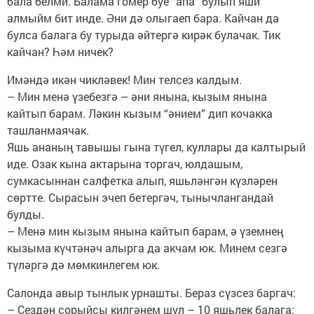
бала белми. Балама гомер буе “апа” булып яши
алмыйм бит инде. Әни дә олыгаеп бара. Кайчан да
булса балага бу турыда әйтергә кирәк булачак. Тик
кайчан? Һәм ничек?
Имәндә икән чикләвек! Мин телсез калдым.
– Мин менә үзебезгә – әни янына, кызым янына
кайтып барам. Ләкин кызым “әнием” дип кочакка
ташланмаячак.
Яшь ананың тавышы гына түгел, куллары да калтырый
иде. Озак кына актарына торгач, юлдашым,
сумкасыннан салфетка алып, яшьләнгән күзләрен
сөртте. Сырасын эчеп бетергәч, тынычлангандай
булды.
– Менә мин кызым янына кайтып барам, ә үземнең
кызыма күчтәнәч алырга да акчам юк. Минем сезгә
түләргә дә мөмкинлегем юк.
Салонда авыр тынлык урнашты. Бераз сүзсез баргач:
– Сездән сорыйсы килгәнем шул – 10 яшьлек балага: