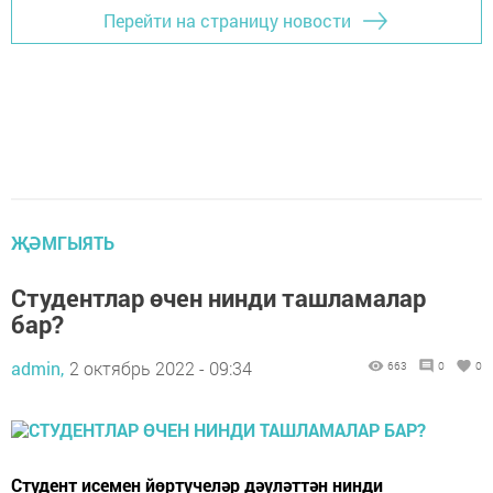
Перейти на страницу новости
ҖӘМГЫЯТЬ
Студентлар өчен нинди ташламалар
бар?
admin,
2 октябрь 2022 - 09:34
663
0
0
Студент исемен йөртүчеләр дәүләттән нинди