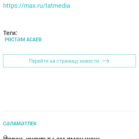
https://max.ru/tatmedia
Теги:
РӨСТӘМ АСАЕВ
Перейти на страницу новости
СӘЛАМӘТЛЕК
Йөрәк, инсульт һәм яман шеш