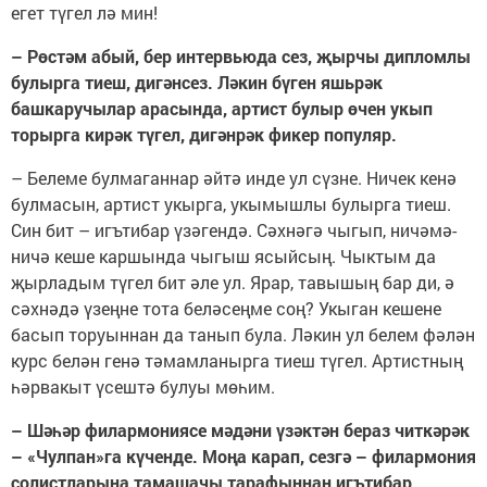
егет түгел лә мин!
– Рөстәм абый, бер интервьюда сез, җырчы дипломлы
булырга тиеш, дигәнсез. Ләкин бүген яшьрәк
башкаручылар арасында, артист булыр өчен укып
торырга кирәк түгел, дигәнрәк фикер популяр.
– Белеме булмаганнар әйтә инде ул сүзне. Ничек кенә
булмасын, артист укырга, укымышлы булырга тиеш.
Син бит – игътибар үзәгендә. Сәхнәгә чыгып, ничәмә-
ничә кеше каршында чыгыш ясыйсың. Чыктым да
җырладым түгел бит әле ул. Ярар, тавышың бар ди, ә
сәхнәдә үзеңне тота беләсеңме соң? Укыган кешене
басып торуыннан да танып була. Ләкин ул белем фәлән
курс белән генә тәмамланырга тиеш түгел. Артистның
һәрвакыт үсештә булуы мөһим.
– Шәһәр филармониясе мәдәни үзәктән бераз читкәрәк
– «Чулпан»га күченде. Моңа карап, сезгә – филармония
солистларына тамашачы тарафыннан игътибар