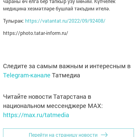
чараны өч елга бер тапкыр узу мөһим. Күпчелек
медицина хезмәтләре бушлай тәкъдим ителә.
Тулырак:
https://vatantat.ru/2022/09/92408/
https://photo.tatar-inform.ru/
Следите за самым важным и интересным в
Telegram-канале
Татмедиа
Читайте новости Татарстана в
национальном мессенджере MАХ:
https://max.ru/tatmedia
Перейти на страницу новости