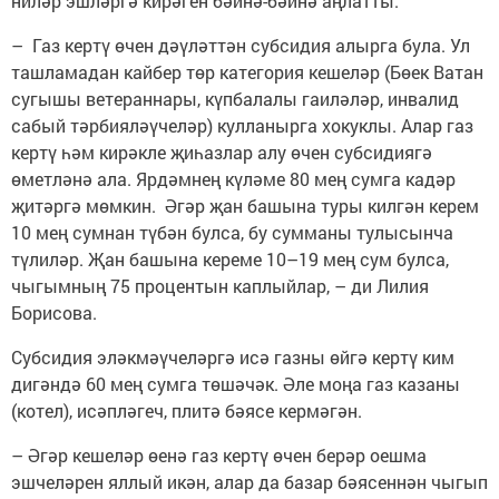
ниләр эшләргә кирәген бәйнә-бәйнә аңлатты.
– Газ кертү өчен дәүләттән субсидия алырга була. Ул
ташламадан кайбер төр категория кешеләр (Бөек Ватан
сугышы ветераннары, күпбалалы гаиләләр, инвалид
сабый тәрбияләүчеләр) кулланырга хокуклы. Алар газ
кертү һәм кирәкле җиһазлар алу өчен субсидиягә
өметләнә ала. Ярдәмнең күләме 80 мең сумга кадәр
җитәргә мөмкин. Әгәр җан башына туры килгән керем
10 мең сумнан түбән булса, бу сумманы тулысынча
түлиләр. Җан башына кереме 10–19 мең сум булса,
чыгымның 75 процентын каплыйлар, – ди Лилия
Борисова.
Субсидия эләкмәүчеләргә исә газны өйгә кертү ким
дигәндә 60 мең сумга төшәчәк. Әле моңа газ казаны
(котел), исәпләгеч, плитә бәясе кермәгән.
– Әгәр кешеләр өенә газ кертү өчен берәр оешма
эшчеләрен яллый икән, алар да базар бәясеннән чыгып