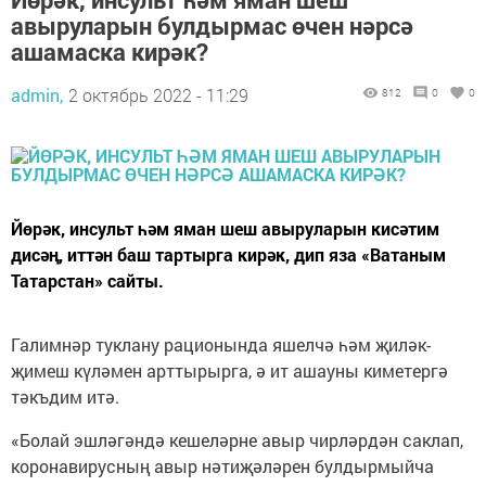
авыруларын булдырмас өчен нәрсә
ашамаска кирәк?
admin,
2 октябрь 2022 - 11:29
812
0
0
Йөрәк, инсульт һәм яман шеш авыруларын кисәтим
дисәң, иттән баш тартырга кирәк, дип яза «Ватаным
Татарстан» сайты.
Галимнәр туклану рационында яшелчә һәм җиләк-
җимеш күләмен арттырырга, ә ит ашауны киметергә
тәкъдим итә.
«Болай эшләгәндә кешеләрне авыр чирләрдән саклап,
коронавирусның авыр нәтиҗәләрен булдырмыйча