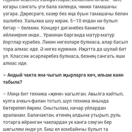
югары сәнгать үги бала хәлендә, чөнки тамашачы
үзгәрә. Дөресрәге, хәзер без яңа буын тамашачы белән
эшлибез. Халыкка шоу кирәк. 5–10 елдан ни булып
бетәр – белмим. Концерт дигәнебез банкетка
әйләнерме инде… Урамнан барганда матур-матур
йортлар күрәбез. Ләкин нигезләре булмаса, алар басып
тора алмас иде. Ә нигез күренми. Иҗатта да шулай бит
ул. Классик әсәрләребез булмаса, безнең сәнгать яши
алмас иде.
– Андый чакта янә чыгып җырларга көч, илһам каян
табыла?
– Миңа бит техника «җене» кагылган. Авылга кайтып,
кулга ачкыч-фәлән тотып, шул техника янында
бөтерелеп йөрим. Онытылам, начар уйлардан
араланам. Балачактан, әтинең алдына утырып, руль
тотарга өйрәнгән чаклардан ук канга сеңгән бер
шөгылем инде ул. Биш ел комбайнчы булып та