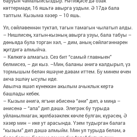
баруын чамалыйсыздыр. Нәтиҗәсе дә озак
көттермәде, 16 яшьтә авырга уздым. Ә 17дә бала
таптым. Кызыма хәзер – 10 яшь.
Ул, сөйләвеннән туктап, тагын тамагын чылатып алды.
– Нишлисең, хатын-кызның авырга узуы, бала табуы –
дөньяда була торган хәл, – дим, аның сөйләгәннәрен
җитдигә алмыйча.
– Көлкегә алмагыз. Сез бит “самый главныен”
белмисез, – ди кыз. –Мин, баланы әнигә калдырып, үз
тормышым белән яшәүне дәвам иттем. Бу минем өчен
акча эшләү ысулы иде.
Авылча яшәп күнеккән акылым ачыклык кертә
башлады кебек.
– Кызым әнигә, ягъни әбисенә “әни” дип, ә миңа –
әнисенә – “апа” дип дәшә. Элегрәк бу турыда
уйланылмаган, җилбәзәклек көчле булган, күрәсең. Ә
хәзер мин – ике ут арасында. Үзем тудырган балага
“кызым” дип дәшә алмыйм. Мин ул турыда беләм, ә