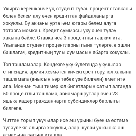
Укырга керешкәнче үк, студент түбән процент ставкасы
белән белем алу өчен кредиттан файдаланырга
хокуклы. Бу акчаны урта һәм югары белем алуга
тотарга мөмкин. Кредит суммасы уку өчен түләү
хакына бәйле. Ставка исә 3 процентны тәшкил итә.
Укыганда студент процентларны гына түләргә, ә эшли
башлагач, кредитның тулы суммасын ябарга хокуклы.
Төп ташламалар. Көндезге уку бүлегендә укучылар
стипендия, армия хезмәтен кичектереп тору, юл хакына
ташламага (анысын һәр төбәк үзе билгели) өмет итә
ала. Моннан тыш тимер юл билетларын сатып алганда
50 процентлы ташлама, авиамаршрутлар өчен 23
яшькә кадәр гражданнарга субсидияләр барлыгы
билгеле.
Читтән торып укучылар исә эш урыны буенча өстәмә
түләүле ял алырга хокуклы, алар шулай ук кыска эш
атнасына дәгъва итә ала.