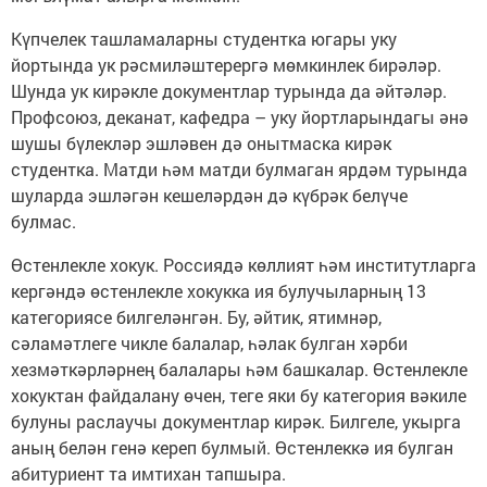
Күпчелек ташламаларны студентка югары уку
йортында ук рәсмиләштерергә мөмкинлек бирәләр.
Шунда ук кирәкле документлар турында да әйтәләр.
Профсоюз, деканат, кафедра – уку йортларындагы әнә
шушы бүлекләр эшләвен дә онытмаска кирәк
студентка. Матди һәм матди булмаган ярдәм турында
шуларда эшләгән кешеләрдән дә күбрәк белүче
булмас.
Өстенлекле хокук. Россиядә көллият һәм институтларга
кергәндә өстенлекле хокукка ия булучыларның 13
категориясе билгеләнгән. Бу, әйтик, ятимнәр,
сәламәтлеге чикле балалар, һәлак булган хәрби
хезмәткәрләрнең балалары һәм башкалар. Өстенлекле
хокуктан файдалану өчен, теге яки бу категория вәкиле
булуны раслаучы документлар кирәк. Билгеле, укырга
аның белән генә кереп булмый. Өстенлеккә ия булган
абитуриент та имтихан тапшыра.