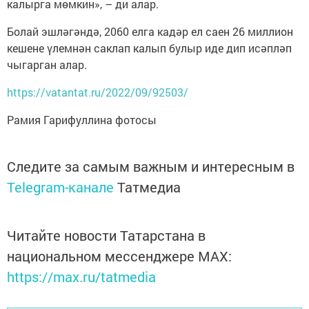
калырга мөмкин», – ди алар.
Болай эшләгәндә, 2060 елга кадәр ел саен 26 миллион
кешене үлемнән саклап калып булыр иде дип исәпләп
чыгарган алар.
https://vatantat.ru/2022/09/92503/
Рамия Гарифуллина фотосы
Следите за самым важным и интересным в
Telegram-канале
Татмедиа
Читайте новости Татарстана в
национальном мессенджере MАХ:
https://max.ru/tatmedia