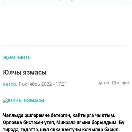
ҖӘМГЫЯТЬ
Юлчы язмасы
автор,
1 октябрь 2022 - 17:21
755
0
0
Чаллыда эшләремне бетергәч, кайтырга чыктым.
Орловка бистәсен үтеп, Минзәлә ягына борылдым. Бу
тирәдә, гадәттә, шул якка кайтучы юлчылар басып