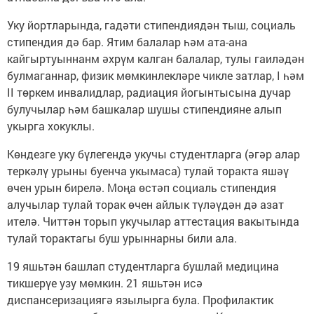
Уку йортларында, гадәти стипендиядән тыш, социаль
стипендия дә бар. Ятим балалар һәм ата-ана
кайгыртуыннанм әхрүм калган балалар, тулы гаиләдән
булмаганнар, физик мөмкинлекләре чикле затлар, I һәм
II төркем инвалидлар, радиация йогынтысына дучар
булучылар һәм башкалар шушы стипендияне алып
укырга хокуклы.
Көндезге уку бүлегендә укучы студентларга (әгәр алар
теркәлү урыны буенча укымаса) тулай торакта яшәү
өчен урын бирелә. Моңа өстәп социаль стипендия
алучылар тулай торак өчен айлык түләүдән дә азат
ителә. Читтән торып укучылар аттестация вакытында
тулай торактагы буш урыннарны били ала.
19 яшьтән башлап студентларга бушлай медицина
тикшерүе узу мөмкин. 21 яшьтән исә
диспансеризациягә язылырга була. Профилактик