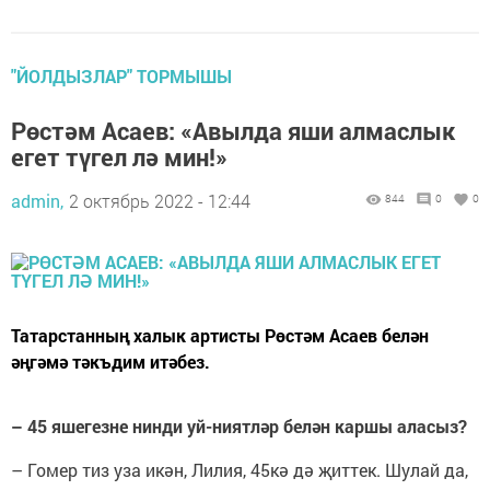
"ЙОЛДЫЗЛАР" ТОРМЫШЫ
Рөстәм Асаев: «Авылда яши алмаслык
егет түгел лә мин!»
admin,
2 октябрь 2022 - 12:44
844
0
0
Татарстанның халык артисты Рөстәм Асаев белән
әңгәмә тәкъдим итәбез.
– 45 яшегезне нинди уй-ниятләр белән каршы аласыз?
– Гомер тиз уза икән, Лилия, 45кә дә җиттек. Шулай да,