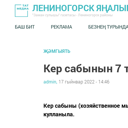
ЛЕНИНОГОРСК ЯҢАЛ
"Заман сулышы" газетасы - Лениногорск районы
БАШ БИТ
РЕКЛАМА
БЕЗНЕҢ ТУРЫНД
ҖӘМГЫЯТЬ
Кер сабынын 7 
admin,
17 гыйнвар 2022 - 14:46
Кер сабыны (хозяйственное мы
кулланыла.