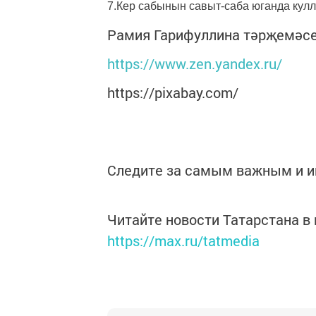
7.Кер сабынын савыт-саба юганда кул
Рамия Гарифуллина тәрҗемәс
https://www.zen.yandex.ru/
https://pixabay.com/
Следите за самым важным и 
Читайте новости Татарстана 
https://max.ru/tatmedia