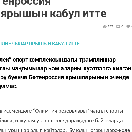
тенроссия
 ярышын кабул итте
767
0
ьлек” спорткомплексындагы трамплиннар
тлы чаңгычылар һәм аларны куәтләргә килгән
ерү буенча Бөтенроссия ярышларының эчендә
улмас.
в исемендәге “Олимпия резервлары” чаңгы спорты
лика, илкүләм узган төрле дәрәҗәдәге бәйгеләрдә
злы урыннар алып кайталар. Бу юлы югары дәрәҗәле