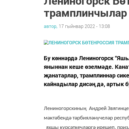
Лениногорск Бө
трамплинчылар
автор,
17 гыйнвар 2022 - 13:08
Бу көннәрдә Лениногорск “Яш
яныннан кеше өзелмәде. Кана
җанатарлар, трамплиннар сик
кайнадылар дисәң дә, артык б
Лениногорскиның Андрей Звягинце
мәктәбендә тәрбияләнүчеләр респуб
яхшы күрсәткечләргә ирешеп, при