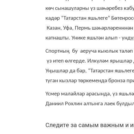
көч сынашуларны үз шәһәребез кабул
кадәр “Татарстан яшьлеге” Бөтенро
Казан, Уфа, Пермь шәһәрләренннән
катнашты. Унике яшьтән алып - ундү
Спортның бу аеруча кыюлык таләп и
үз итеп өлгерде. Илкүләм ярышлар 
Уңышлар да бар, “Татарстан яшьлег
туган кызлар төркемендә бронза пр
Үсмер малайлар арасында, үз яшьл
Даниил Рохлин алтынга лаек булдыл
Следите за самым важным и 