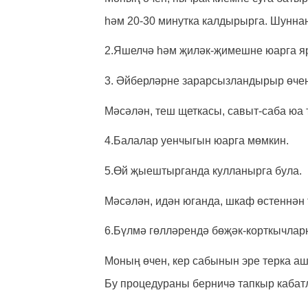
һәм 20-30 минутка калдырырга. Шуннан
2.Яшелчә һәм җиләк-җимешне юарга я
3. Әйберләрне зарарсызландырыр өчен
Мәсәлән, теш щеткасы, савыт-саба юа т
4.Балалар уенчыгын юарга мөмкин.
5.Өй җыештырганда кулланырга була.
Мәсәлән, идән юганда, шкаф өстеннән 
6.Бүлмә гөлләрендә бөҗәк-корткычлар
Моның өчен, кер сабынын эре терка аш
Бу процедураны берничә тапкыр кабатл