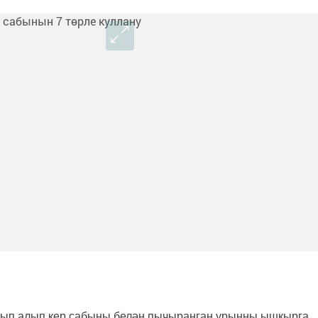
ырып алып кер сабыны белән пычыранган урынны ышкырга