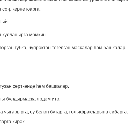
 соң, керне юарга.
рый.
 кулланырга мөмкин.
орган губка, чүпрәктән тегелгән маскалар һәм башкалар.
тузан сөрткәндә һәм башкалар.
ны булдырмаска ярдәм итә.
а чыгарырга, су белән бутарга, гөл яфракларына сибәргә.
арга кирәк.