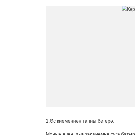
1.Өс киеменнән тапны бетерә.
Моның өчен, пычрак киемне суга бат