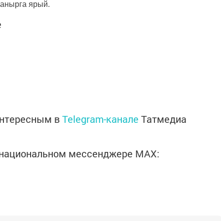
ланырга ярый.
е
интересным в
Telegram-канале
Татмедиа
в национальном мессенджере MАХ: