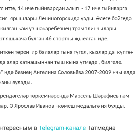
 итте, 14 нче гыйнвардан алып - 17 нче гыйнварга
ссия ярышлары Лениногорскида үзды. Әлеге бәйгедә
 килгән һәм үз шәһәребезнең трамплинчылары
рт яшькәчә булган 46 спортчы җыелган иде.
ткән төрен ир балалар гына түгел, кызлар да күптән
да алар катнашыннан тыш кына үтмәде , билгеле.
е” ндә безнең Ангелина Соловьёва 2007-2009 нчы елда
изны яулады.
әрендәгеләр төркемнәрендә Марсель Шәрәфиев һәм
ар, Ә Ярослав Иванов –көмеш медальгә ия булды.
интересным в
Telegram-канале
Татмедиа