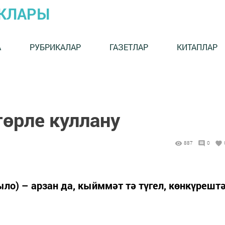
ЫКЛАРЫ
А
РУБРИКАЛАР
ГАЗЕТЛАР
КИТАПЛАР
төрле куллану
887
0
ло) – арзан да, кыйммәт тә түгел, көнкүрешт