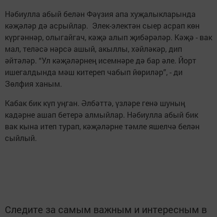
Нәбиулла абый белән Фәүзия апа хуҗалыкларында
кәҗәләр дә асрыйлар. Элек-электән сыер асрап көн
күргәннәр, олыгайгач, кәҗә алып җибәрәләр. Кәҗә - вак
мал, теләсә нәрсә ашый, акыллы, хәйләкәр, дип
әйтәләр. “Ул кәҗәләрнең исемнәре дә бар әле. Йорт
ишегалдында мәш китереп чабып йөриләр”, - ди
Зөлфия ханым.
Кабак бик күп уңган. Әлбәттә, үзләре генә шуның
кадәрне ашап бетерә алмыйлар. Нәбиулла абый бик
вак кына итеп турап, кәҗәләрне тәмле яшелчә белән
сыйлый.
Следите за самым важным и интересным в