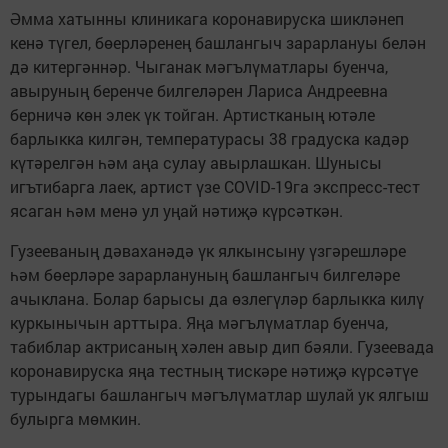
Әмма хатынны клиникага коронавируска шикләнеп
кенә түгел, бөерләренең башлангыч зарарлануы белән
дә китергәннәр. Чыганак мәгълүматлары буенча,
авыруның беренче билгеләрен Лариса Андреевна
берничә көн элек үк тойган. Артистканың ютәле
барлыкка килгән, температурасы 38 градуска кадәр
күтәрелгән һәм аңа сулау авырлашкан. Шунысы
игътибарга лаек, артист үзе COVID-19га экспресс-тест
ясаган һәм менә ул уңай нәтиҗә күрсәткән.
Гузееваның дәваханәдә үк ялкынсыну үзгәрешләре
һәм бөерләре зарарлануның башлангыч билгеләре
ачыклана. Болар барысы да өзлегүләр барлыкка килү
куркынычын арттыра. Яңа мәгълүматлар буенча,
табиблар актрисаның хәлен авыр дип бәяли. Гузеевада
коронавируска яңа тестның тискәре нәтиҗә күрсәтүе
турындагы башлангыч мәгълүматлар шулай ук ялгыш
булырга мөмкин.