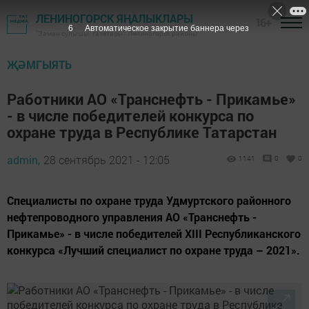
ЛЕНИНОГОРСК ЯҢАЛЫКЛАРЫ
16+
5
Автоматическое закрытие баннера через
"Заман сулышы" газетасы - Лениногорск районы
ҖӘМГЫЯТЬ
Работники АО «Транснефть - Прикамье»
- в числе победителей конкурса по
охране труда в Республике Татарстан
admin,
28 сентябрь 2021 - 12:05
1141
0
0
Специалисты по охране труда Удмуртского районного
нефтепроводного управления АО «Транснефть -
Прикамье» - в числе победителей XIII Республиканского
конкурса «Лучший специалист по охране труда – 2021».