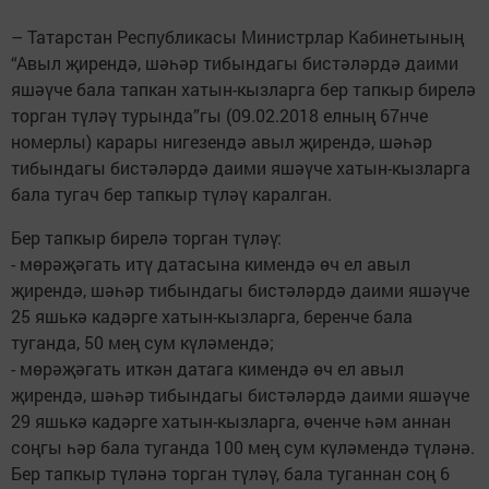
– Татарстан Республикасы Министрлар Кабинетының
“Авыл җирендә, шәһәр тибындагы бистәләрдә даими
яшәүче бала тапкан хатын-кызларга бер тапкыр бирелә
торган түләү турында”гы (09.02.2018 елның 67нче
номерлы) карары нигезендә авыл җирендә, шәһәр
тибындагы бистәләрдә даими яшәүче хатын-кызларга
бала тугач бер тапкыр түләү каралган.
Бер тапкыр бирелә торган түләү:
- мөрәҗәгать итү датасына кимендә өч ел авыл
җирендә, шәһәр тибындагы бистәләрдә даими яшәүче
25 яшькә кадәрге хатын-кызларга, беренче бала
туганда, 50 мең сум күләмендә;
- мөрәҗәгать иткән датага кимендә өч ел авыл
җирендә, шәһәр тибындагы бистәләрдә даими яшәүче
29 яшькә кадәрге хатын-кызларга, өченче һәм аннан
соңгы һәр бала туганда 100 мең сум күләмендә түләнә.
Бер тапкыр түләнә торган түләү, бала туганнан соң 6