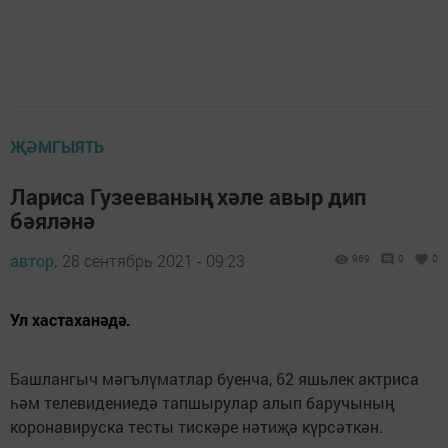
ҖӘМГЫЯТЬ
Лариса Гузееваның хәле авыр дип
бәяләнә
автор,
28 сентябрь 2021 - 09:23
969
0
0
Ул хастаханәдә.
Башлангыч мәгълүматлар буенча, 62 яшьлек актриса
һәм телевидениедә тапшырулар алып баручының
коронавируска тесты тискәре нәтиҗә күрсәткән.