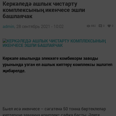
Керкәледә ашлык чистарту
комплексының икенчесе эшли
башлаячак
admin,
28 сентябрь 2021 - 10:02
882
0
0
Керкәле авылында элеккеге комбикорм заводы
урынында узган ел ашлык киптерү комплексы эшләтеп
җибәрелде.
Быел исә икенчесе – сәгатенә 50 тонна бөртеклеләр
киптерүче заманча комплекс сафка басты. Әлеге