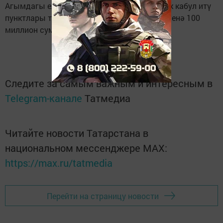
Агымдагы елда “Август-Лениногорск” икмәк кабул итү
пунктлары төзелешенә һәм реконструкциясенә 100
миллион сумга якын акча тотылган.
Следите за самым важным и интересным в
Telegram-канале
Татмедиа
Читайте новости Татарстана в
национальном мессенджере MАХ:
https://max.ru/tatmedia
Перейти на страницу новости