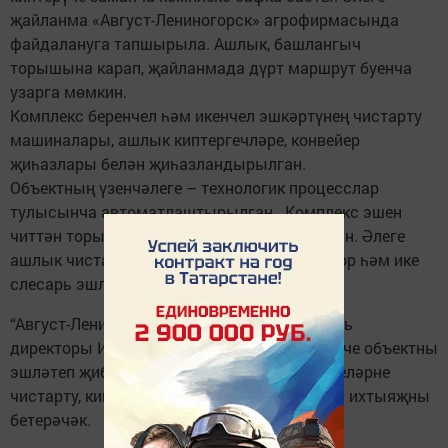
җайланма «Август-Лениногорск» агрофирмасында
файдалануга тапшырыла. Ашлык, башлангыч
торышына карап, җайланмада дүрт маршрут буенча
узарга мөмкин.
Комплекс беренчел һәм икенчел эшкәртүнең чистарту
машиналары, ашлык киптергечләре, конвейер
җиһазлары белән җиһазландырылган.
Объектның үзенчәлеге – технологик процесслар
тулысынча автоматлаштырылган. Комплекс эшен
читтән торып та контрольдә тотарга мөмкин. Әлеге
ашлык чистарту комплексында бер оператор һәм ике
слесарь эшли ала.
“Август-Лениногорск” җәмгыятенең генераль
директоры Ирек Ягафаров сүзләренчә, икенче объектны
эшләтеп җибәреп, предприятиенең бөртеклеләрне
чистарту, киптерү һәм саклау буенча булган ихтыяҗны
бетерәчәк.