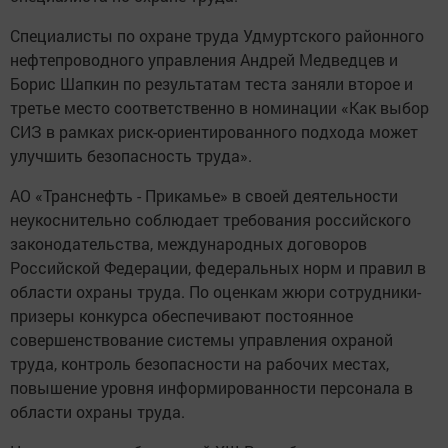
Специалисты по охране труда Удмуртского районного
нефтепроводного управления Андрей Медведцев и
Борис Шапкин по результатам теста заняли второе и
третье место соответственно в номинации «Как выбор
СИЗ в рамках риск-ориентированного подхода может
улучшить безопасность труда».
АО «Транснефть - Прикамье» в своей деятельности
неукоснительно соблюдает требования российского
законодательства, международных договоров
Российской Федерации, федеральных норм и правил в
области охраны труда. По оценкам жюри сотрудники-
призеры конкурса обеспечивают постоянное
совершенствование системы управления охраной
труда, контроль безопасности на рабочих местах,
повышение уровня информированности персонала в
области охраны труда.