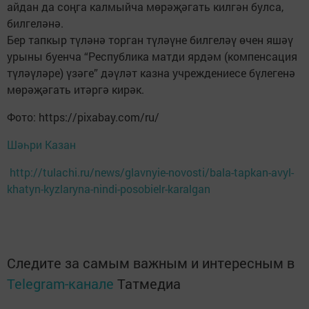
айдан да соңга калмыйча мөрәҗәгать килгән булса,
билгеләнә.
Бер тапкыр түләнә торган түләүне билгеләү өчен яшәү
урыны буенча “Республика матди ярдәм (компенсация
түләүләре) үзәге” дәүләт казна учреждениесе бүлегенә
мөрәҗәгать итәргә кирәк.
Фото: https://pixabay.com/ru/
Шәһри Казан
http://tulachi.ru/news/glavnyie-novosti/bala-tapkan-avyl-
khatyn-kyzlaryna-nindi-posobielr-karalgan
Следите за самым важным и интересным в
Telegram-канале
Татмедиа