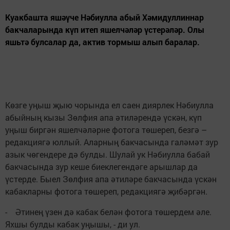
Куакбашта яшәүче Нәбиулла абый Хәмидуллиннар
бакчаларында күп итеп яшелчәләр үстерәләр. Олы
яшьтә булсалар да, актив тормыш алып баралар.
Көзге уңыш җыю чорында ел саен диярлек Нәбиулла
абыйның кызы Зөлфия апа әтиләрендә үскән, күп
уңыш биргән яшелчәләрне фотога төшереп, безгә –
редакциягә юллый. Аларның бакчасында галәмәт зур
азык чөгендере дә булды. Шулай ук Нәбиулла бабай
бакчасында зур кеше биеклегендәге арышлар да
үстерде. Быел Зөлфия апа әтиләре бакчасында үскән
кабакларны фотога төшереп, редакциягә җибәргән.
- Әтинең үзен дә кабак белән фотога төшердем әле.
Яхшы булды кабак уңышы, - ди ул.