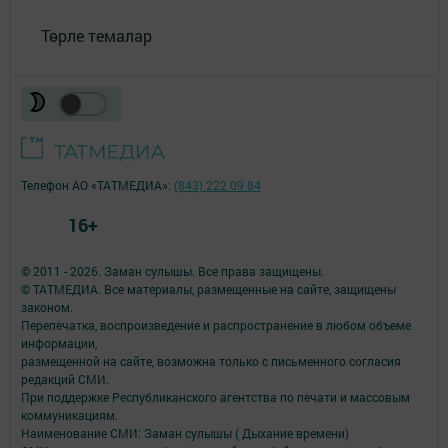
Төрле темалар
Телефон АО «ТАТМЕДИА»:
(843) 222 09 84
16+
© 2011 - 2026. Заман сулышы. Все права защищены.
© ТАТМЕДИА. Все материалы, размещенные на сайте, защищены
законом.
Перепечатка, воспроизведение и распространение в любом объеме
информации,
размещенной на сайте, возможна только с письменного согласия
редакций СМИ.
При поддержке Республиканского агентства по печати и массовым
коммуникациям.
Наименование СМИ: Заман сулышы ( Дыхание времени)