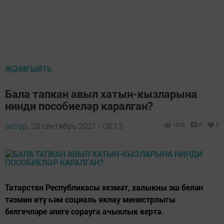
ҖӘМГЫЯТЬ
Бала тапкан авыл хатын-кызларына
нинди пособиеләр каралган?
автор,
28 сентябрь 2021 - 08:13
1028
0
0
Татарстан Республикасы хезмәт, халыкны эш белән
тәэмин итү һәм социаль яклау министрлыгы
белгечләре әлеге сорауга ачыклык кертә.