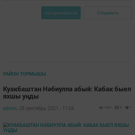
Отправить
Авторизоваться
РАЙОН ТОРМЫШЫ
Куакбаштан Нәбиулла абый: Кабак быел
яхшы уңды
admin,
28 сентябрь 2021 - 11:04
1924
0
1