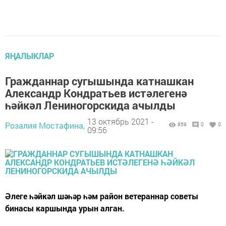
ЯҢАЛЫКЛАР
Гражданнар сугышында катнашкан
Александр Кондратьев истәлегенә
һәйкәл Лениногорскида ачылды
13 октябрь 2021 -
Розалия Мостафина,
859
0
0
09:56
Әлеге һәйкәл шәһәр һәм район ветераннар советы
бинасы каршында урын алган.