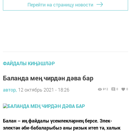
Перейти на страницу новости
ФАЙДАЛЫ КИҢӘШЛӘР
Баланда мең чирдән дәва бар
автор,
12 октябрь 2021 - 18:26
912
0
0
Балан – иң файдалы үсемлекләрнең берсе. Элек-
электән әби-бабаларыбыз аны ризык итеп тә, халык