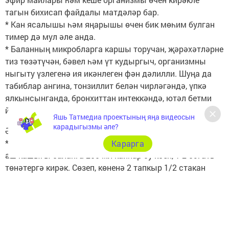
тагын бихисап файдалы матдәләр бар.
* Кан ясалышы һәм яңарышы өчен бик мөһим булган
тимер дә мул әле анда.
* Баланның микробларга каршы торучан, җәрәхәтләрне
тиз төзәтүчән, бәвел һәм үт кудыргыч, организмны
ныгыту үзлегенә ия икәнлеген фән дәлилли. Шуңа да
табиблар ангина, тонзиллит белән чирләгәндә, үпкә
ялкынсынганда, бронхиттан интеккәндә, ютәл бетми
йөдәткәндә балан чәе эчәргә киңәш бирә.
Яшь Татмедиа проектының яңа видеосын
карадыгызмы әле?
Әзерләү ысуллары
* Балан чәе сәламәтлекне ныгыта, тынычландыра. 1
Карарга
аш кашыгы баланга 200 мл кайнар су коеп, 1-2 сәгать
төнәтергә кирәк. Сөзеп, көненә 2 тапкыр 1/2 стакан
эчәргә.
* Балан төнәтмәсе ашказаны согы әчелеге түбән
булганда гастриттан файдалы. 1-2 аш кашыгы баланны
изеп, 400 мл кайнар су коярга һәм 4 сәгать төнәтергә.
Сөзеп, көн дәвамында эчәргә.