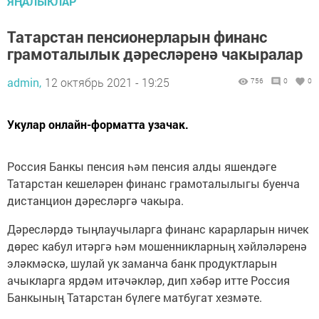
ЯҢАЛЫКЛАР
Татарстан пенсионерларын финанс
грамоталылык дәресләренә чакыралар
admin,
12 октябрь 2021 - 19:25
756
0
0
Укулар онлайн-форматта узачак.
Россия Банкы пенсия һәм пенсия алды яшендәге
Татарстан кешеләрен финанс грамоталылыгы буенча
дистанцион дәресләргә чакыра.
Дәресләрдә тыңлаучыларга финанс карарларын ничек
дөрес кабул итәргә һәм мошенникларның хәйләләренә
эләкмәскә, шулай ук заманча банк продуктларын
ачыкларга ярдәм итәчәкләр, дип хәбәр итте Россия
Банкының Татарстан бүлеге матбугат хезмәте.