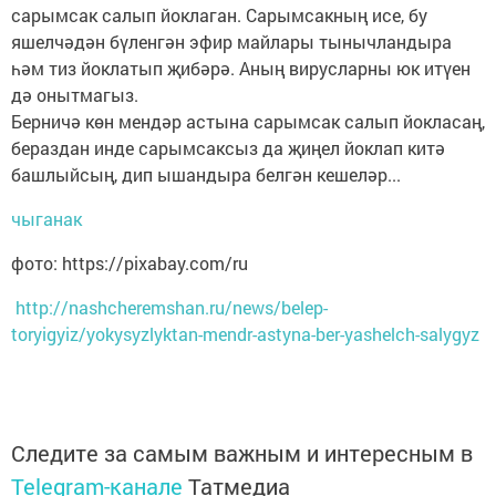
сарымсак салып йоклаган. Сарымсакның исе, бу
яшелчәдән бүленгән эфир майлары тынычландыра
һәм тиз йоклатып җибәрә. Аның вирусларны юк итүен
дә онытмагыз.
Берничә көн мендәр астына сарымсак салып йокласаң,
бераздан инде сарымсаксыз да җиңел йоклап китә
башлыйсың, дип ышандыра белгән кешеләр...
чыганак
фото: https://pixabay.com/ru
http://nashcheremshan.ru/news/belep-
toryigyiz/yokysyzlyktan-mendr-astyna-ber-yashelch-salygyz
Следите за самым важным и интересным в
Telegram-канале
Татмедиа