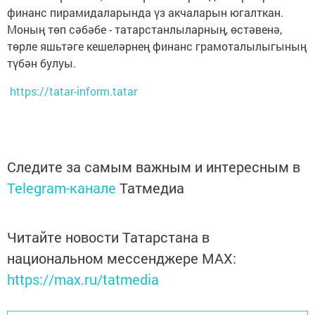
финанс пирамидаларында үз акчаларын югалткан.
Моның төп сәбәбе - татарстанлыларның, өстәвенә,
төрле яшьтәге кешеләрнең финанс грамоталылыгының
түбән булуы.
https://tatar-inform.tatar
Следите за самым важным и интересным в
Telegram-канале
Татмедиа
Читайте новости Татарстана в
национальном мессенджере MАХ:
https://max.ru/tatmedia