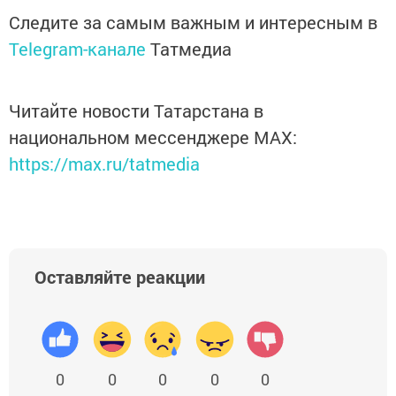
Следите за самым важным и интересным в
Telegram-канале
Татмедиа
Читайте новости Татарстана в
национальном мессенджере MАХ:
https://max.ru/tatmedia
Оставляйте реакции
0
0
0
0
0