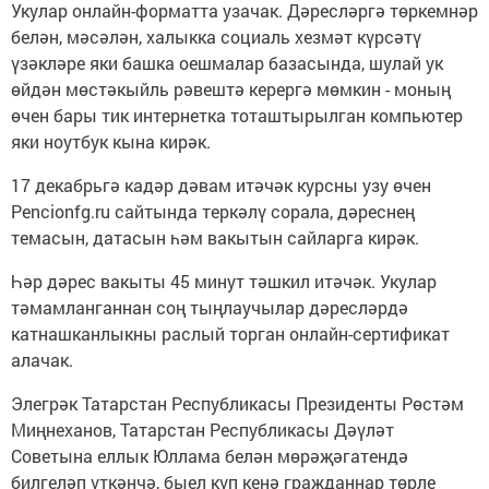
Укулар онлайн-форматта узачак. Дәресләргә төркемнәр
белән, мәсәлән, халыкка социаль хезмәт күрсәтү
үзәкләре яки башка оешмалар базасында, шулай ук
өйдән мөстәкыйль рәвештә керергә мөмкин - моның
өчен бары тик интернетка тоташтырылган компьютер
яки ноутбук кына кирәк.
17 декабрьгә кадәр дәвам итәчәк курсны узу өчен
Pencionfg.ru сайтында теркәлү сорала, дәреснең
темасын, датасын һәм вакытын сайларга кирәк.
Һәр дәрес вакыты 45 минут тәшкил итәчәк. Укулар
тәмамланганнан соң тыңлаучылар дәресләрдә
катнашканлыкны раслый торган онлайн-сертификат
алачак.
Элегрәк Татарстан Республикасы Президенты Рөстәм
Миңнеханов, Татарстан Республикасы Дәүләт
Советына еллык Юллама белән мөрәҗәгатендә
билгеләп үткәнчә, быел күп кенә гражданнар төрле