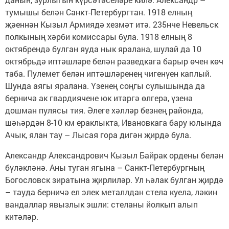
тумышы белән Санкт-Петербургтан. 1918 елның
җәеннән Кызыл Армиядә хезмәт итә. 235нче Невельск
полкының хәрби комиссары була. 1918 елның 8
октябрендә булган яуда нык яралана, шулай да 10
октябрьдә иптәшләре белән разведкага барыр өчен көч
таба. Пулемет белән иптәшләренең чигенүен каплый.
Шунда аягы яралана. Үзенең соңгы сулышында да
берничә ак гвардиячене юк итәргә өлгерә, үзенә
дошман пулясы тия. Әлеге хәлләр безнең районда,
шәһәрдән 8-10 км ераклыкта, Ивановкага бару юлында
Ачык, ялан тау – Лысая гора дигән җирдә була.
Александр Александрович Кызыл Байрак ордены белән
бүләкләнә. Аны туган ягына – Санкт-Петербургның
Богословск зиратына җирлиләр. Ул һәлак булган җирдә
– тауда берничә ел элек металлдан стела куела, ләкин
вандаллар явызлык эшли: стеланы йолкып алып
китәләр.