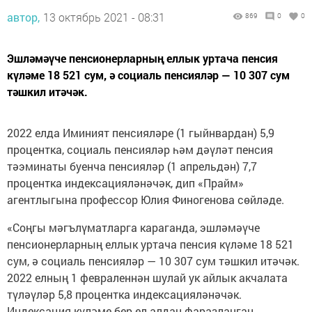
автор,
13 октябрь 2021 - 08:31
869
0
0
Эшләмәүче пенсионерларның еллык уртача пенсия
күләме 18 521 сум, ә социаль пенсияләр — 10 307 сум
тәшкил итәчәк.
2022 елда Иминият пенсияләре (1 гыйнвардан) 5,9
процентка, социаль пенсияләр һәм дәүләт пенсия
тәэминаты буенча пенсияләр (1 апрельдән) 7,7
процентка индексацияләнәчәк, дип «Прайм»
агентлыгына профессор Юлия Финогенова сөйләде.
«Соңгы мәгълүматларга караганда, эшләмәүче
пенсионерларның еллык уртача пенсия күләме 18 521
сум, ә социаль пенсияләр — 10 307 сум тәшкил итәчәк.
2022 елның 1 февраленнән шулай ук айлык акчалата
түләүләр 5,8 процентка индексацияләнәчәк.
Индексация күләме бер ел алдан фаразланган