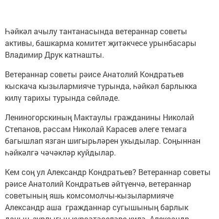
Һәйкәл ачылу тантанасында ветераннар советы
активы, башкарма комитет җитәкчесе урынбасары
Владимир Друк катнашты.
Ветераннар советы рәисе Анатолий Кондратьев
кыскача кызылармияче турында, һәйкәл барлыкка
килү тарихы турында сөйләде.
Лениногорскиның Мактаулы гражданины Николай
Степанов, рәссам Николай Карасев әлеге темага
багышлап язган шигырьләрен укыдылар. Соңыннан
һәйкәлгә чәчәкләр куйдылар.
Кем соң ул Александр Кондратьев? Ветераннар советы
рәисе Анатолий Кондратьев әйтүенчә, ветераннар
советының яшь комсомолчы-кызылармияче
Александр аша гражданнар сугышының барлык
данын, зурлыгын күрсәтәселәре килә. Александр –