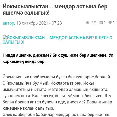
Йокысызлыктан... мендәр астына бер
яшелчә салыгыз!
автор,
13 октябрь 2021 - 07:28
1123
0
0
Нинди яшелчә, дисезме? Бик хуш исле бер яшелчәне. Ул
һәркемнең өендә бар.
Йокысызлык проблемасы бүген бик күпләрне борчый.
Ә йокламыйча булмый. Йокларга кирәк. Йокы
иммунитетны ныгыта, матдәләр алмашын яхшырта,
гүзәллек өсти. Килешегез, йокы туймаса, бик кыен. Яту
белән йоклап китеп булсын иде, дисезме? Борынгылар
киңәшенә колак салыгыз.
Элек кайбер әби-бабайлар мендәр астына бер-ике теш