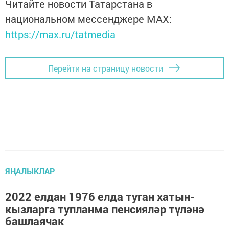
Читайте новости Татарстана в
национальном мессенджере MАХ:
https://max.ru/tatmedia
Перейти на страницу новости
ЯҢАЛЫКЛАР
2022 елдан 1976 елда туган хатын-
кызларга тупланма пенсияләр түләнә
башлаячак