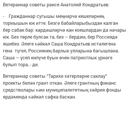
Ветераннар советы рәисе Анатолий Кондратьев:
- Гражданнар сугышы меңнәрчә кешеләрнең
тормышын юк итте. Безгә бабайларыбыздан калган
бер сабак бар: кардәшләрчә кан коешлардан да начары
юк. Без төрле булсак та, без – бердәм, бер Россиядә
яшибез. Әлеге һәйкәл Саша Кондратьев истәлегенә
генә түгел, Россиянең барлык улларына багышлана.
Саша – үсеп килүче буын өчен патриотлык үрнәге
булып тора, - ди.
Ветераннар советы “Тарихи хәтерләрне саклау”
проекты белән грант откан. Әлеге грантның финанс
средстволары һәм муниципалитетның хәйрия фонды
ярдәмендә һәйкәл сафка баскан.