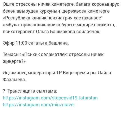
Эштә стрессны ничек киметергә, балага коронавирус
белән авырудан куркуның дәрәҗәсен киметергә
«Республика клиник психиатрия хастаханәсе"
амбулатория-поликлиника бүлеге мөдире-психиатр,
психотерапевт Ольга Башмакова сөйләячәк.
Эфир 11:00 сәгатьтә башлана.
Темасы: «Психик сәламәтлек: стрессны ничек
җиңәргә?»
Әңгәмәнең модераторы-ТР Вице-премьеры Ләйлә
Фазлыева.
? Трансляцигә сылтама:
https://instagram.com/stopcovid19.tatarstan
https://instagram.com/minzdravrt