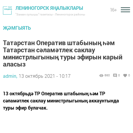
ЛЕНИНОГОРСК ЯҢАЛЫКЛАРЫ
16+
"Заман сулышы" газетасы - Лениногорск районы
ҖӘМГЫЯТЬ
Татарстан Оператив штабының һәм
Татарстан сәламәтлек саклау
министрлыгының туры эфирын карый
аласыз
admin,
13 октябрь 2021 - 10:17
660
0
0
13 октябрьдә ТР Оператив штабының һәм ТР
сәламәтлек саклау министрлыгының аккаунтында
туры эфир булачак.