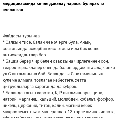
медицинасында көчле дәвалау чарасы буларак та
кулланган.
Файдасы турында
* Салкын тисә, балан чәе эчәргә була. Аның
составында аскорбин кислотасы һәм бик көчле
антиоксидантлар бар.
* Башка берәр чир белән озак кына чирләгәннән соң,
тизрәк тернәкләнер өчен дә балан ярдәм итә ала, чөнки
ул С витаминына бай. Баландагы С витаминының
күләме алмага, тозлаган кәбестәгә, хәтта
цитруслыларга караганда да күбрәк.
* Баланда тагын каротин, К, Р витаминнары, цинк,
натрий, марганец, кальций, молибден, кобальт, фосфор,
никель, цирконий, титан, калий, магний кебек
микроэлемент һәм минераллар, 13 төрле аминокислота,
эфир майлары һәм кеше организмы өчен кирәкле