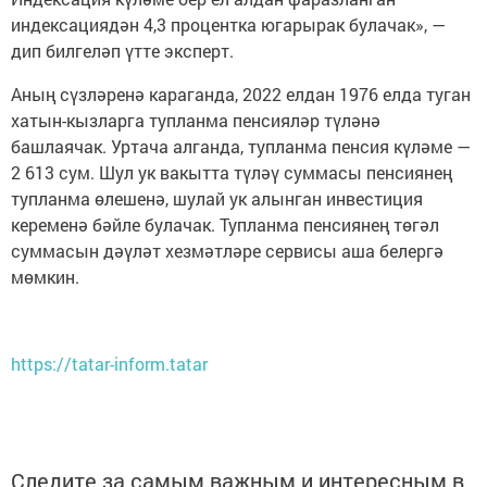
индексациядән 4,3 процентка югарырак булачак», —
дип билгеләп үтте эксперт.
Аның сүзләренә караганда, 2022 елдан 1976 елда туган
хатын-кызларга тупланма пенсияләр түләнә
башлаячак. Уртача алганда, тупланма пенсия күләме —
2 613 сум. Шул ук вакытта түләү суммасы пенсиянең
тупланма өлешенә, шулай ук алынган инвестиция
кеременә бәйле булачак. Тупланма пенсиянең төгәл
суммасын дәүләт хезмәтләре сервисы аша белергә
мөмкин.
https://tatar-inform.tatar
Следите за самым важным и интересным в