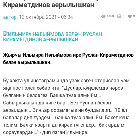
Кираметдинов аерылышкан
автор,
13 октябрь 2021 - 06:34
1469
0
0
Җырчы Ильмира Нәгыймова ире Руслан Кираметдинов
белән аырылышкан.
Бу хакта ул инстаграмында үзәк өзгеч сторислар һәм
яңа пост элеп хәбәр итә. “Дуслар, күңелемдә нәрсә
булганын белсәгез. Башка түзә алмыйм...
Сабырлыкның да чиге бар... Без Руслан белән
аерылдык... Зинһар сорамагыз ни булды дип... 10 ел
балалар дип түздем... башка түзә алмыйм! Бәхет кенә
телим. Бәлки язарга да кирәк түгелдер... бик ардым
сораулардан...” - дип язган Ильмира.