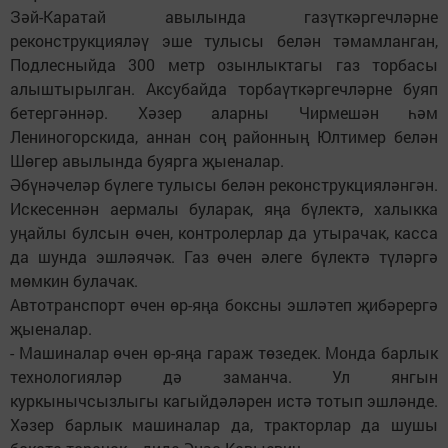
Зәй-Каратай авылында газүткәргечләрне
реконструкцияләү эше тулысы белән тәмамланган,
Подлесныйда 300 метр озынлыктагы газ торбасы
алыштырылган. Аксубайда торбаүткәргечләрне буяп
бетергәннәр. Хәзер аларны Чирмешән һәм
Лениногорскида, аннан соң районның Юлтимер белән
Шөгер авылында буярга җыеналар.
Әбүнәчеләр бүлеге тулысы белән реконструкцияләнгән.
Искесеннән аермалы буларак, яңа бүлектә, халыкка
уңайлы булсын өчен, контролерлар да утырачак, касса
да шунда эшләячәк. Газ өчен әлеге бүлектә түләргә
мөмкин булачак.
Автотранспорт өчен өр-яңа боксны эшләтеп җибәрергә
җыеналар.
- Машиналар өчен өр-яңа гараж төзедек. Монда барлык
технологияләр дә заманча. Ул янгын
куркынычсызлыгы кагыйдәләрен истә тотып эшләнде.
Хәзер барлык машиналар да, тракторлар да шушы