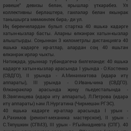
рәвеше" девизы белән, ярышлар үткәрәбез. Ул
коллективны берләштерә, гаиләләр белән якынрак
танышырга мөмкинлек бирә,- ди ул.
Иң беренчеләрдән булып стартка 40 яшькә кадәрге
хатын-кызлар басты. Аларны өлкәнрәк хатын-кызлар
алыштырды. Соңыннан 3 километрлы дистанциягә 40
яшькә кадәрге ир-атлар, алардан соң 40 яшьтән
өлкәнрәк ирләр чыкты.
Нәтиҗәдә, урыннар түбәндәгечә билгеләнде: 40 яшькә
кадәрге хатын-кызлар арасында I урында - О.Костенко
(СВДГО), II урында - А.Минәхмәтова (идарә итү
аппараты), III урында - О.Иваньчина (СВДГО).
Өлкәнрәкләр арасында җиңү пьедесталында -
В.Звягинцева (идарә итү аппараты), Л.Петрова (идарә
итү аппараты) һәм Л.Нургатина (Чирмешән РГЭС).
40 яшькә кадәрге ир-атлар арасында I урын -
А.Рәхимов (ремонт-механика мастерское), II урын -
С.Тяпушкин (СПМЗ), III урын - Р.Гыймадиевта (СПГ). 40