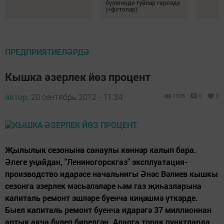
бүлегендә туйлар гөрләде
(+фотолар)
ПРЕДПРИЯТИЕЛӘРДӘ
Кышка әзерлек йөз процент
автор,
20 сентябрь 2012 - 11:34
1306
0
0
Җылылык сезонына санаулы көннәр калып бара.
Әлеге уңайдан, "Лениногорскгаз" эксплуатация-
производство идарәсе начальнигы Әнәс Вәлиев кышкы
сезонга әзерлек мәсьәләләре һәм газ җиһазларына
капиталь ремонт эшләре буенча киңәшмә үткәрде.
Быел капиталь ремонт буенча идарәгә 37 миллионнан
артык акча бүлеп бирелгән. Аларга торак пунктларда