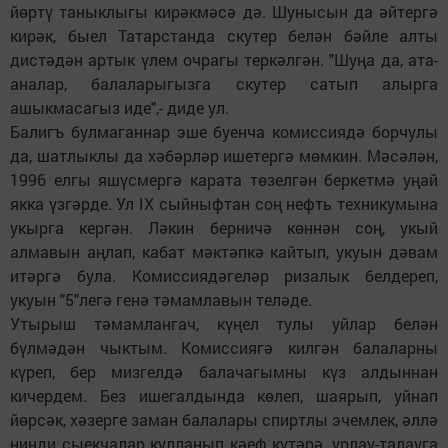
йөртү таныклыгы кирәкмәсә дә. Шунысын да әйтергә
кирәк, быел Татарстанда скутер белән бәйле алты
дистәдән артык үлем очрагы теркәлгән. "Шуңа да, ата-
аналар, балаларыгызга скутер сатып алырга
ашыкмасагыз иде",- диде ул.
Балигъ булмаганнар эше буенча комиссиядә борчулы
да, шатлыклы да хәбәрләр ишетергә мөмкин. Мәсәлән,
1996 елгы яшүсмергә карата төзелгән беркетмә уңай
якка үзгәрде. Ул IX сыйныфтан соң нефть техникумына
укырга кергән. Ләкин берничә көннән соң, укый
алмавын аңлап, кабат мәктәпкә кайтып, укуын дәвам
итәргә була. Комиссиядәгеләр ризалык белдереп,
укуын "5"легә генә тәмамлавын теләде.
Утырыш тәмамлангач, күңел тулы уйлар белән
бүлмәдән чыктым. Комиссиягә килгән балаларны
күреп, бер мизгелдә балачагымны күз алдыннан
кичердем. Без ишегалдында көлеп, шаярып, уйнап
йөрсәк, хәзерге заман балалары спиртлы эчемлек, әллә
нинди сыекчалар кулланып кәеф күтәрә, урлау-талауга