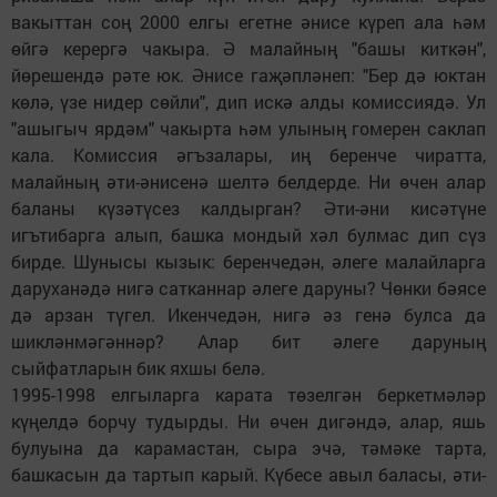
вакыттан соң 2000 елгы егетне әнисе күреп ала һәм
өйгә керергә чакыра. Ә малайның "башы киткән",
йөрешендә рәте юк. Әнисе гаҗәпләнеп: "Бер дә юктан
көлә, үзе нидер сөйли", дип искә алды комиссиядә. Ул
"ашыгыч ярдәм" чакырта һәм улының гомерен саклап
кала. Комиссия әгъзалары, иң беренче чиратта,
малайның әти-әнисенә шелтә белдерде. Ни өчен алар
баланы күзәтүсез калдырган? Әти-әни кисәтүне
игътибарга алып, башка мондый хәл булмас дип сүз
бирде. Шунысы кызык: беренчедән, әлеге малайларга
даруханәдә нигә сатканнар әлеге даруны? Чөнки бәясе
дә арзан түгел. Икенчедән, нигә әз генә булса да
шикләнмәгәннәр? Алар бит әлеге даруның
сыйфатларын бик яхшы белә.
1995-1998 елгыларга карата төзелгән беркетмәләр
күңелдә борчу тудырды. Ни өчен дигәндә, алар, яшь
булуына да карамастан, сыра эчә, тәмәке тарта,
башкасын да тартып карый. Күбесе авыл баласы, әти-