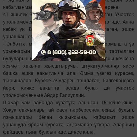
кабатланмас, - диде ул полиция хезмәткәрләренә.
41 яшьлек Виктор шулай ук күзәтүгә алынган. Участок
уполномоченныйлары килгәндә ул да өендә иде. Анна
кебек үк Виктор да аракы эчүен ташлаган, эшкә
урнашкан, өендә ремонт ясарга җыена.
- Әлбәттә, мондый язмышлы кешеләргә тормышта үз
урыннарын табуы кыенрак. Суд хөкеменә тартылган
булуларын исәпкә алып, эш бирүчеләр аларны кечкенә
хезмәт хакына җыештыручы, штукатур-маляр яисә
башка эшкә вакытлыча ала. Әмма үзегез күрәсез,
тырышалар. Күбесе эчүләрен ташлаган, билгеләнергә
йөри, кичке вакытта өендә була,- ди участок
уполномоченные Айдар Галиуллин.
Шәһәр һәм районда күзәтүгә алынган 15 кеше яши.
Хокук сакчылары ай саен һәрберсенең өендә булып,
язмышлары белән кызыксына, кайвакыт эшкә
урнашуда ярдәм күрсәтә, әңгәмәләр үткәрә. Аларның
файдасы гына булсын иде, диясе килә.