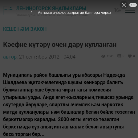
ЛЕНИНОГОРСК ЯҢАЛЫКЛАРЫ
16+
3
Автоматическое закрытие баннера через
"Заман сулышы" газетасы - Лениногорск районы
КЕШЕ ҺӘМ ЗАКОН
Кәефне күтәрү өчен дару кулланган
автор,
21 сентябрь 2012 - 04:04
1231
0
0
Муниципаль район башлыгы урынбасары Надежда
Шалдаева җитәкчелегендә шушы көннәрдә балигъ
булмаганнар эше буенча чираттагы комиссия
утырышы узды. Анда егет-кызларның тиешсез урында
скутерда йөрүләре, спиртлы эчемлек һәм наркотик
матдә кулланулары һәм башкалар белән бәйле төзелгән
беркетмәләр каралды. 2000 елгы егеткә төзелгән
беркетмәдә сүз аның иптәш малае белән авыртуны
баса торган бер...