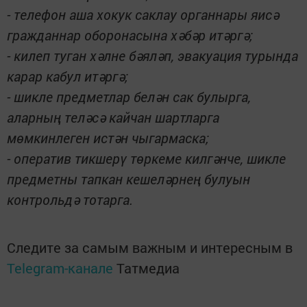
- телефон аша хокук саклау органнары яисә
гражданнар оборонасына хәбәр итәргә;
- килеп туган хәлне бәяләп, эвакуация турында
карар кабул итәргә;
- шикле предметлар белән сак булырга,
аларның теләсә кайчан шартларга
мөмкинлеген истән чыгармаска;
- оператив тикшерү төркеме килгәнче, шикле
предметны тапкан кешеләрнең булуын
контрольдә тотарга.
Следите за самым важным и интересным в
Telegram-канале
Татмедиа