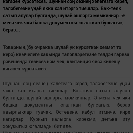
кәгазен күрсәтәсез. Шуннан соң сезнең хәлегезгә кереп,
таләбегезне уңай якка хәл итәргә тиешләр. Вак-төяк
сатып алулар булганда, шулай эшләргә мөмкиннәр. Ә
менә чек яки башка документны югалткан булсагыз,
бераз...
Товарның (бу очракка шулай ук күрсәткән хезмәт тә
керә) кимчелеге хакында таләпләрегезне телдән гариза
рәвешендә төзисез һәм чек, квитанция яисә килешү
кәгазен күрсәтәсез.
Шуннан соң сезнең хәлегезгә кереп, таләбегезне уңай
якка хәл итәргә тиешләр. Вак-төяк сатып алулар
булганда, шулай эшләргә мөмкиннәр. Ә менә чек яки
башка документны югалткан булсагыз, бераз
авырлыклар туачак. Өстәвенә, кабул итмичә, кире
кагарлар. Куркып калырга кирәкми, дәгъва итү
хокукыгыз югалмады бит әле.