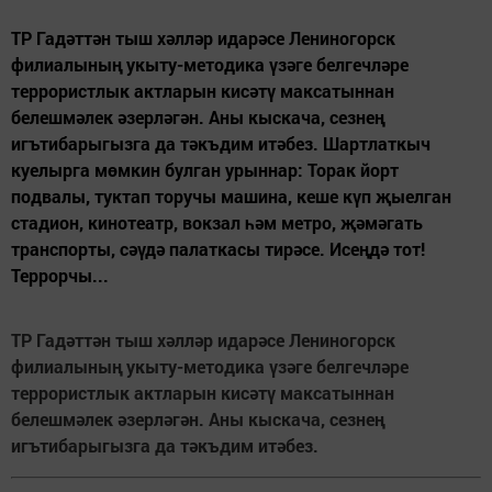
ТР Гадәттән тыш хәлләр идарәсе Лениногорск
филиалының укыту-методика үзәге белгечләре
террористлык актларын кисәтү максатыннан
белешмәлек әзерләгән. Аны кыскача, сезнең
игътибарыгызга да тәкъдим итәбез. Шартлаткыч
куелырга мөмкин булган урыннар: Торак йорт
подвалы, туктап торучы машина, кеше күп җыелган
стадион, кинотеатр, вокзал һәм метро, җәмәгать
транспорты, сәүдә палаткасы тирәсе. Исеңдә тот!
Террорчы...
ТР Гадәттән тыш хәлләр идарәсе Лениногорск
филиалының укыту-методика үзәге белгечләре
террористлык актларын кисәтү максатыннан
белешмәлек әзерләгән. Аны кыскача, сезнең
игътибарыгызга да тәкъдим итәбез.