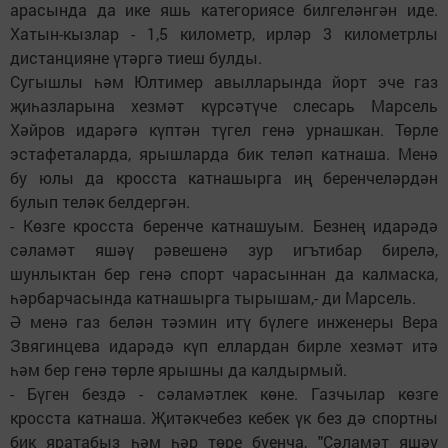
арасында да ике яшь категориясе билгеләнгән иде.
Хатын-кызлар - 1,5 километр, ирләр 3 километрлы
дистанцияне үтәргә тиеш булды.
Сугышлы һәм Юлтимер авылларында йорт эче газ
җиһазларына хезмәт күрсәтүче слесарь Марсель
Хәйров идарәгә күптән түгел генә урнашкан. Төрле
эстафеталарда, ярышларда бик теләп катнаша. Менә
бу юлы да кросста катнашырга иң беренчеләрдән
булып теләк белдергән.
- Көзге кросста беренче катнашуым. Безнең идарәдә
сәламәт яшәү рәвешенә зур игътибар бирелә,
шунлыктан бер генә спорт чарасыннан да калмаска,
һәрбарчасында катнашырга тырышам,- ди Марсель.
Ә менә газ белән тәэмин итү бүлеге инженеры Вера
Звягинцева идарәдә күп еллардан бирле хезмәт итә
һәм бер генә төрле ярышны да калдырмый.
- Бүген бездә - сәламәтлек көне. Газчылар көзге
кросста катнаша. Җитәкчебез кебек үк без дә спортны
бик яратабыз һәм һәр төре буенча, "Сәламәт яшәү