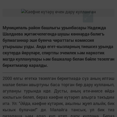
Муниципаль район башлыгы урынбасары Надежда
Шалдаева җитәкчелегендә шушы көннәрдә балигъ
булмаганнар эше буенча чираттагы комиссия
утырышы узды. Анда егет-кызларның тиешсез урында
скутерда йөрүләре, спиртлы эчемлек һәм наркотик
матдә кулланулары һәм башкалар белән бәйле төзелгән
беркетмәләр каралды.
2000 елгы егеткә төзелгән беркетмәдә сүз аның иптәш
малае белән авыртуны баса торган бер дару кулланып,
агулануы турында иде. Дусты, аның әти-әнисе өйдә
юклыгын белеп, бераз кәефне күтәреп алырга тәкъдим
итә. Ул: "Әйдә, кәефне күтәрик, акылны җуеп алыйк, бик
кызык булачак!" ди. Малайга тансык, ул бик тиз
ризалаша һәм алар күп итеп дару куллана. Бераз