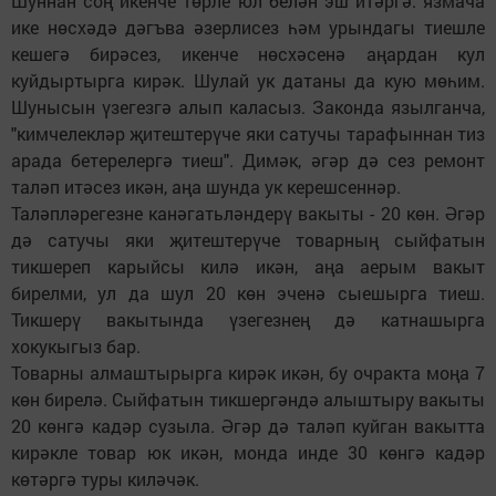
Шуннан соң икенче төрле юл белән эш итәргә: язмача
ике нөсхәдә дәгъва әзерлисез һәм урындагы тиешле
кешегә бирәсез, икенче нөсхәсенә аңардан кул
куйдыртырга кирәк. Шулай ук датаны да кую мөһим.
Шунысын үзегезгә алып каласыз. Законда язылганча,
"кимчелекләр җитештерүче яки сатучы тарафыннан тиз
арада бетерелергә тиеш". Димәк, әгәр дә сез ремонт
таләп итәсез икән, аңа шунда ук керешсеннәр.
Таләпләрегезне канәгатьләндерү вакыты - 20 көн. Әгәр
дә сатучы яки җитештерүче товарның сыйфатын
тикшереп карыйсы килә икән, аңа аерым вакыт
бирелми, ул да шул 20 көн эченә сыешырга тиеш.
Тикшерү вакытында үзегезнең дә катнашырга
хокукыгыз бар.
Товарны алмаштырырга кирәк икән, бу очракта моңа 7
көн бирелә. Сыйфатын тикшергәндә алыштыру вакыты
20 көнгә кадәр сузыла. Әгәр дә таләп куйган вакытта
кирәкле товар юк икән, монда инде 30 көнгә кадәр
көтәргә туры киләчәк.