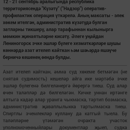
12 - 21 сентябрь аралыгында республика
территориясендә "Күзәтү" ("Надзор") оператив-
профилактик операция үткәрелә. Аның максаты - элек
хөкем ителгән, административ күзәтүдә булган
затларны тикшерү, алар тарафыннан кылынырга
мөмкин җинаятьләрне кисәтү. Әлеге уңайдан
Лениногорск эчке эшләр бүлеге хезмәткәрләре шушы
көннәрдә азат ителеп кайткан һәм шәһәрдә яшәүче
берничә кешенең өендә булды.
Азат ителеп кайткан, әмма суд хөкеме бетмәгән (не
снятая судимость) кешеләр айга ике мәртәбә эчке
эшләр бүлегенә билгеләнергә йөрергә тиеш. Суд алар
өчен таләпләр дә билгеләгән. Кичке уннан иртәнге
алтыга кадәр алар урамга чыкмаска, тәртип бозмаска,
административ җаваплылыкка тартылмаска тиеш.
Спиртлы эчемлекләр куллану да катгый тыела. Бу
таләпләрне үтәмәгән очракта участок
уполномоченныйлары документлар җыеп, судка