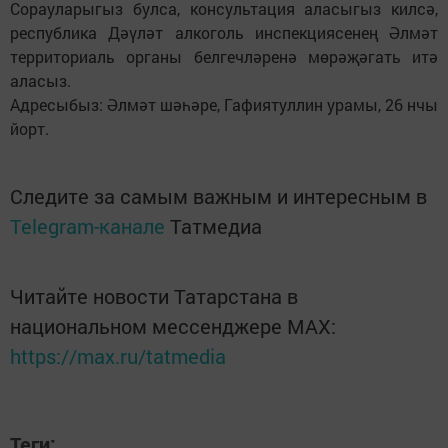
Сорауларыгыз булса, консультация аласыгыз килсә,
республика Дәүләт алкоголь инспекциясенең Әлмәт
территориаль органы белгечләренә мөрәҗәгать итә
аласыз.
Адресыбыз: Әлмәт шәһәре, Гафиятуллин урамы, 26 нчы
йорт.
Следите за самым важным и интересным в
Telegram-канале
Татмедиа
Читайте новости Татарстана в
национальном мессенджере MАХ:
https://max.ru/tatmedia
Теги: