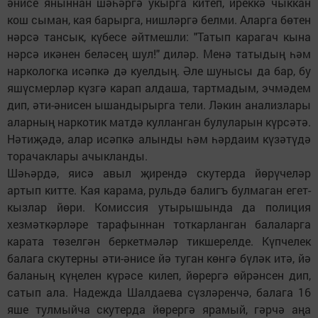
әнисе яныннан шәһәргә укырга китеп, иреккә чыккан
кош сыман, кая барырга, нишләргә белми. Аларга бөтен
нәрсә тансык, күбесе әйтмешли: "Татып карагач кына
нәрсә икәнен беләсең шул!" диләр. Менә татыдың һәм
наркологка исәпкә дә куелдың. Әле шунысы да бар, бу
яшүсмерләр күзгә карап алдаша, тартмадым, эчмәдем
дип, әти-әнисен ышандырырга тели. Ләкин анализлары
аларның наркотик матдә кулланган булуларын күрсәтә.
Нәтиҗәдә, алар исәпкә алынды һәм һәрдаим күзәтүдә
торачаклары ачыкланды.
Шәһәрдә, яисә авыл җирендә скутерда йөрүчеләр
артып китте. Кая карама, рульдә балигъ булмаган егет-
кызлар йөри. Комиссия утырышында да полиция
хезмәткәрләре тарафыннан тоткарланган балаларга
карата төзелгән беркетмәләр тикшерелде. Күпчелек
балага скутерны әти-әнисе йә туган көнгә бүләк итә, йә
баланың күңелен күрәсе килеп, йөрергә өйрәнсен дип,
сатып ала. Надежда Шалдаева сүзләренчә, балага 16
яше тулмыйча скутерда йөрергә ярамый, гәрчә аңа