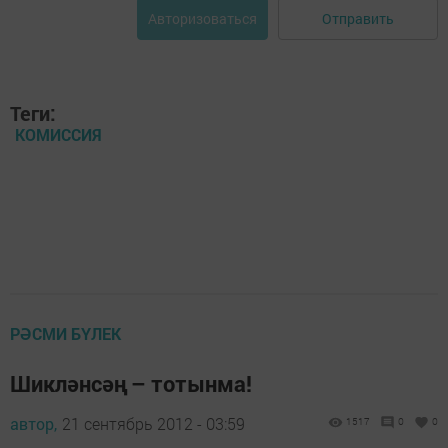
Отправить
Авторизоваться
Теги:
КОМИССИЯ
РӘСМИ БҮЛЕК
Шикләнсәң – тотынма!
автор,
21 сентябрь 2012 - 03:59
1517
0
0