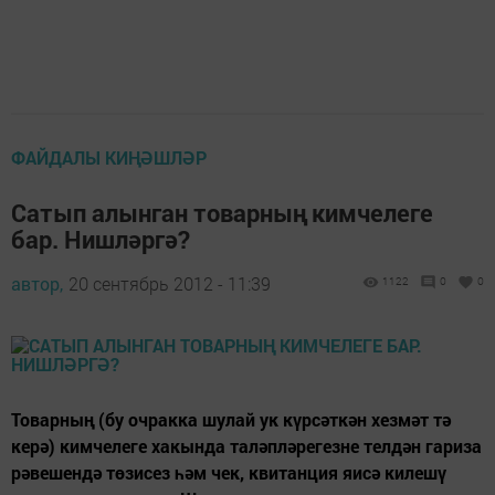
ФАЙДАЛЫ КИҢӘШЛӘР
Сатып алынган товарның кимчелеге
бар. Нишләргә?
автор,
20 сентябрь 2012 - 11:39
1122
0
0
Товарның (бу очракка шулай ук күрсәткән хезмәт тә
керә) кимчелеге хакында таләпләрегезне телдән гариза
рәвешендә төзисез һәм чек, квитанция яисә килешү