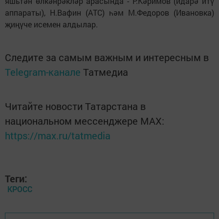
яшьтән өлкәнрәкләр арасында - Р.Кәримов (идарә итү
аппараты), Н.Вафин (АТС) һәм М.Федоров (Ивановка)
җиңүче исемен алдылар.
Следите за самым важным и интересным в
Telegram-канале
Татмедиа
Читайте новости Татарстана в
национальном мессенджере MАХ:
https://max.ru/tatmedia
Теги:
КРОСС