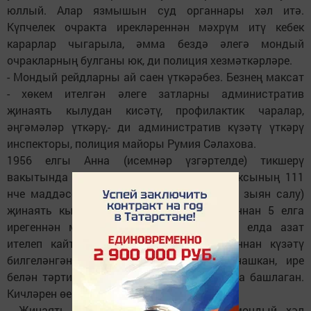
юллый. Алар язмышын суд органнары хәл итә.
Күпчелек очракта ирекләреннән мәхрүм итү кебек
карарлар чыгарыла, әмма бездә әлегә мондый
очракларның булганы юк, ди полиция хезмәткәрләре.
- Мондый рейдларны ай саен үткәрәбез. Безнең максат
- хөкем ителгән әлеге затларны административ
җинаять кылудан кисәтү, профилактик чаралар,
әңгәмәләр үткәрү,- ди административ күзәтү үткәрү
инспекторы, полиция майоры Румия Сәлахова.
1956 елгы Анна (исемнәр үзгәртелде) тикшерү
вакытында өендә иде. РФ Җинаять кодексының 111
нче маддәсе буенча (кеше сәламәтлегенә зыян салу)
җинаять кылып, суд органнары тарафыннан 5 елга
ирегеннән мәхрүм ителгән булган. 2011 елда азат
ителеп кайткан. Хәзер аңа суд тарафыннан күзәтү
билгеләнгән. Анна вакытлыча эшкә урнашкан, ире
белән тәртипле тормыш рәвеше алып бара башлаган.
Кичләрен өеннән чыкмый, аракы эчми.
- Җинаять кылудан сакланам, башка мондый хәл