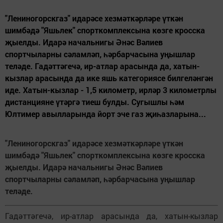
"Лениногорскгаз" идарәсе хезмәткәрләре үткән
шимбәдә "Яшьлек" спорткомплексына көзге кросска
җыелды. Идарә начальнигы Әнәс Вәлиев
спортчыларны сәламләп, һәрбарчасына уңышлар
теләде. Гадәттәгечә, ир-атлар арасында да, хатын-
кызлар арасында да ике яшь категориясе билгеләнгән
иде. Хатын-кызлар - 1,5 километр, ирләр 3 километрлы
дистанцияне үтәргә тиеш булды. Сугышлы һәм
Юлтимер авылларында йорт эче газ җиһазларына...
"Лениногорскгаз" идарәсе хезмәткәрләре үткән
шимбәдә "Яшьлек" спорткомплексына көзге кросска
җыелды. Идарә начальнигы Әнәс Вәлиев
спортчыларны сәламләп, һәрбарчасына уңышлар
теләде.
Гадәттәгечә, ир-атлар арасында да, хатын-кызлар