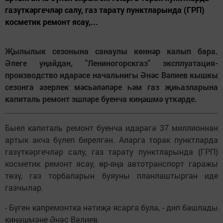
газүткәргечләр салу, газ тарату пунктларында (ГРП)
косметик ремонт ясау,...
Җылылык сезонына санаулы көннәр калып бара.
Әлеге уңайдан, "Лениногорскгаз" эксплуатация-
производство идарәсе начальнигы Әнәс Вәлиев кышкы
сезонга әзерлек мәсьәләләре һәм газ җиһазларына
капиталь ремонт эшләре буенча киңәшмә үткәрде.
Быел капиталь ремонт буенча идарәгә 37 миллионнан
артык акча бүлеп бирелгән. Аларга торак пунктларда
газүткәргечләр салу, газ тарату пунктларында (ГРП)
косметик ремонт ясау, өр-яңа автотранспорт гаражы
төзү, газ торбаларын буяуны планлаштырган иде
газчылар.
- Бүген капремонтка нәтиҗә ясарга була, - дип башлады
киңәшмәне Әнәс Вәлиев.