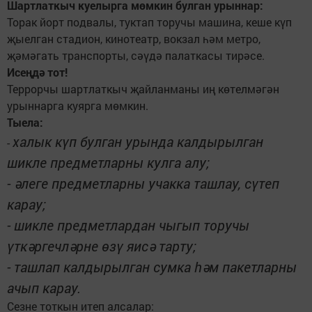
Шартлаткыч куелырга мөмкин булган урыннар:
Торак йорт подвалы, туктап торучы машина, кеше күп
җыелган стадион, кинотеатр, вокзал һәм метро,
җәмәгать транспорты, сәүдә палаткасы тирәсе.
Исеңдә тот!
Террорчы шартлаткыч җайланманы иң көтелмәгән
урыннарга куярга мөмкин.
Тыела:
халык күп булган урында калдырылган
-
шикле предметларны кулга алу;
- әлеге предметларны учакка ташлау, сүтеп
карау;
- шикле предметлардан чыгып торучы
үткәргечләрне өзү яисә тарту;
- ташлап калдырылган сумка һәм пакетларны
ачып карау.
Сезне тоткын итеп алсалар: