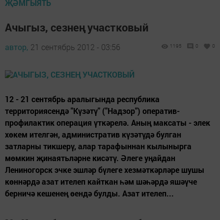
ҖӘМГЫЯТЬ
Ачыгыз, сезнең участковый
автор,
21 сентябрь 2012 - 03:56
1195
0
0
12 - 21 сентябрь аралыгында республика
территориясендә "Күзәтү" ("Надзор") оператив-
профилактик операция үткәрелә. Аның максаты - элек
хөкем ителгән, административ күзәтүдә булган
затларны тикшерү, алар тарафыннан кылынырга
мөмкин җинаятьләрне кисәтү. Әлеге уңайдан
Лениногорск эчке эшләр бүлеге хезмәткәрләре шушы
көннәрдә азат ителеп кайткан һәм шәһәрдә яшәүче
берничә кешенең өендә булды. Азат ителеп...