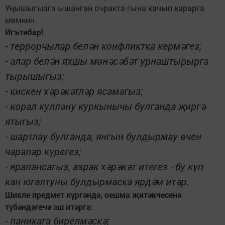
Уңышыгызга ышанган очракта гына качып карарга
мөмкин.
Игътибар!
- террорчылар белән конфликтка кермәгез;
- алар белән яхшы мөнәсәбәт урнаштырырга
тырышыгыз;
- кискен хәрәкәтләр ясамагыз;
- корал куллану куркынычы булганда җиргә
ятыгыз;
- шартлау булганда, янгын булдырмау өчен
чаралар күрегез;
- яралансагыз, азрак хәрәкәт итегез - бу күп
кан югалтуны булдырмаска ярдәм итәр.
Шикле предмет күргәндә, оешма җитәкчесенә
түбәндәгечә эш итәргә:
- паникага бирелмәскә;