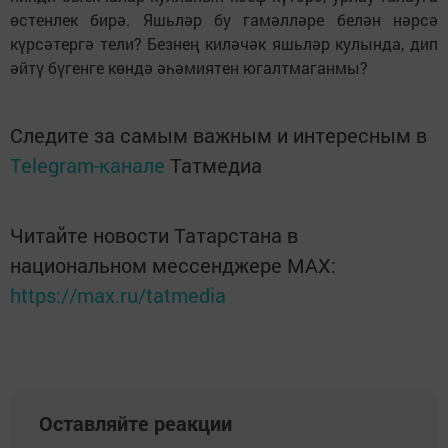
өстенлек бирә. Яшьләр бу гамәлләре белән нәрсә
күрсәтергә тели? Безнең киләчәк яшьләр кулында, дип
әйтү бүгенге көндә әһәмиятен югалтмаганмы?
Следите за самым важным и интересным в
Telegram-канале
Татмедиа
Читайте новости Татарстана в
национальном мессенджере MАХ:
https://max.ru/tatmedia
Оставляйте реакции