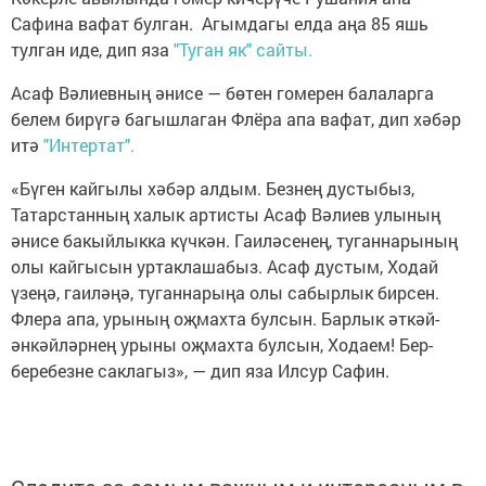
Сафина вафат булган. Агымдагы елда аңа 85 яшь
тулган иде, дип яза
"Туган як" сайты.
Асаф Вәлиевның әнисе — бөтен гомерен балаларга
белем бирүгә багышлаган Флёра апа вафат, дип хәбәр
итә
"Интертат".
«Бүген кайгылы хәбәр алдым. Безнең дустыбыз,
Татарстанның халык артисты Асаф Вәлиев улының
әнисе бакыйлыкка күчкән. Гаиләсенең, туганнарының
олы кайгысын уртаклашабыз. Асаф дустым, Ходай
үзеңә, гаиләңә, туганнарыңа олы сабырлык бирсен.
Флера апа, урының оҗмахта булсын. Барлык әткәй-
әнкәйләрнең урыны оҗмахта булсын, Ходаем! Бер-
беребезне саклагыз», — дип яза Илсур Сафин.