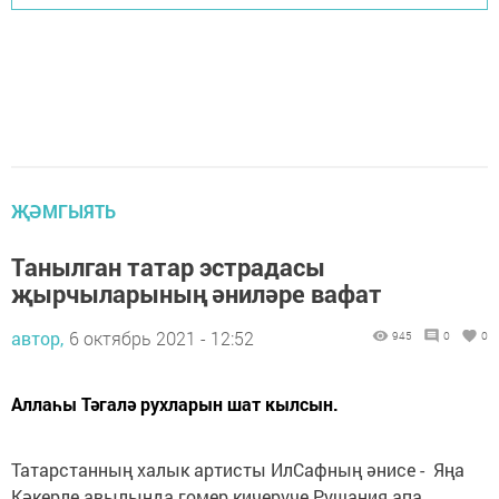
ҖӘМГЫЯТЬ
Танылган татар эстрадасы
җырчыларының әниләре вафат
автор,
6 октябрь 2021 - 12:52
945
0
0
Аллаһы Тәгалә рухларын шат кылсын.
Татарстанның халык артисты ИлСафның әнисе - Яңа
Кәкерле авылында гомер кичерүче Рушания апа