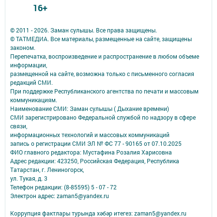
16+
© 2011 - 2026. Заман сулышы. Все права защищены.
© ТАТМЕДИА. Все материалы, размещенные на сайте, защищены
законом.
Перепечатка, воспроизведение и распространение в любом объеме
информации,
размещенной на сайте, возможна только с письменного согласия
редакций СМИ.
При поддержке Республиканского агентства по печати и массовым
коммуникациям.
Наименование СМИ: Заман сулышы ( Дыхание времени)
СМИ зарегистрировано Федеральной службой по надзору в сфере
связи,
информационных технологий и массовых коммуникаций
запись о регистрации СМИ ЭЛ № ФС 77 - 90165 от 07.10.2025
ФИО главного редактора: Мустафина Розалия Харисовна
Адрес редакции: 423250, Российская Федерация, Республика
Татарстан, г. Лениногорск,
ул. Тукая, д. 3
Телефон редакции: (8-85595) 5 - 07 - 72
Электрон адрес: zaman5@yandex.ru
Коррупция фактлары турында хәбәр итегез: zaman5@yandex.ru