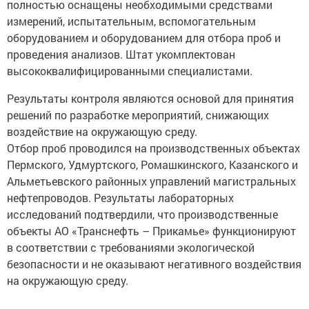
полностью оснащены необходимыми средствами
измерений, испытательным, вспомогательным
оборудованием и оборудованием для отбора проб и
проведения анализов. Штат укомплектован
высококвалифицированными специалистами.
Результаты контроля являются основой для принятия
решений по разработке мероприятий, снижающих
воздействие на окружающую среду.
Отбор проб проводился на производственных объектах
Пермского, Удмуртского, Ромашкинского, Казанского и
Альметьевского районных управлений магистральных
нефтепроводов. Результаты лабораторных
исследований подтвердили, что производственные
объекты АО «Транснефть – Прикамье» функционируют
в соответствии с требованиями экологической
безопасности и не оказывают негативного воздействия
на окружающую среду.