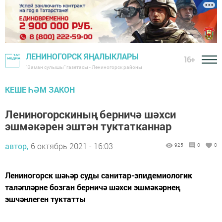
ЛЕНИНОГОРСК ЯҢАЛЫКЛАРЫ
16+
"Заман сулышы" газетасы - Лениногорск районы
КЕШЕ ҺӘМ ЗАКОН
Лениногорскиның берничә шәхси
эшмәкәрен эштән туктатканнар
автор,
6 октябрь 2021 - 16:03
925
0
0
Лениногорск шәһәр суды санитар-эпидемиологик
таләпләрне бозган берничә шәхси эшмәкәрнең
эшчәнлеген туктатты