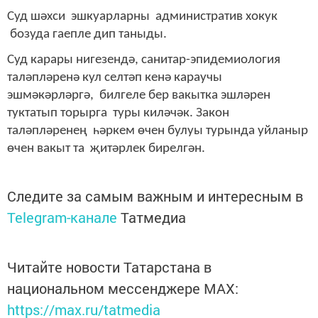
Суд шәхси эшкуарларны административ хокук
бозуда гаепле дип таныды.
Суд карары нигезендә, санитар-эпидемиология
таләпләренә кул селтәп кенә караучы
эшмәкәрләргә, билгеле бер вакытка эшләрен
туктатып торырга туры киләчәк. Закон
таләпләренең һәркем өчен булуы турында уйланыр
өчен вакыт та җитәрлек бирелгән.
Следите за самым важным и интересным в
Telegram-канале
Татмедиа
Читайте новости Татарстана в
национальном мессенджере MАХ:
https://max.ru/tatmedia