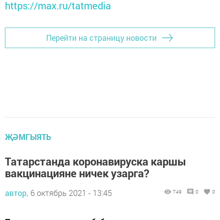
https://max.ru/tatmedia
Перейти на страницу новости
ҖӘМГЫЯТЬ
Татарстанда коронавируска каршы
вакцинацияне ничек узарга?
автор,
6 октябрь 2021 - 13:45
749
0
0