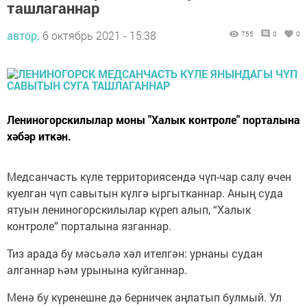
ташлаганнар
автор,
6 октябрь 2021 - 15:38
755
0
0
Лениногорскилылар моны "Халык контроле" порталына
хәбәр иткән.
Медсанчасть күле территориясендә чүп-чар салу өчен
куелган чүп савытын күлгә ыргытканнар. Аның суда
ятуын лениногорскилылар күреп алып, “Халык
контроле” порталына язганнар.
Тиз арада бу мәсьәлә хәл ителгән: урнаны судан
алганнар һәм урынына куйганнар.
Менә бу күренешне дә берничек аңлатып булмый. Ул