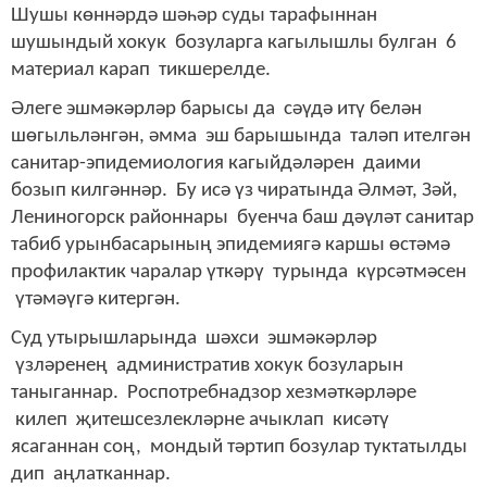
Шушы көннәрдә шәһәр суды тарафыннан
шушындый хокук бозуларга кагылышлы булган 6
материал карап тикшерелде.
Әлеге эшмәкәрләр барысы да сәүдә итү белән
шөгыльләнгән, әмма эш барышында таләп ителгән
санитар-эпидемиология кагыйдәләрен даими
бозып килгәннәр. Бу исә үз чиратында Әлмәт, Зәй,
Лениногорск районнары буенча баш дәүләт санитар
табиб урынбасарының эпидемиягә каршы өстәмә
профилактик чаралар үткәрү турында күрсәтмәсен
үтәмәүгә китергән.
Суд утырышларында шәхси эшмәкәрләр
үзләренең административ хокук бозуларын
таныганнар. Роспотребнадзор хезмәткәрләре
килеп җитешсезлекләрне ачыклап кисәтү
ясаганнан соң, мондый тәртип бозулар туктатылды
дип аңлатканнар.