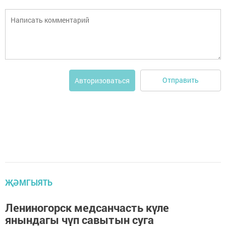
Отправить
Авторизоваться
ҖӘМГЫЯТЬ
Лениногорск медсанчасть күле
янындагы чүп савытын суга