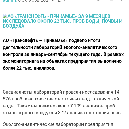
АО «Транснефть – Прикамье» подвело итоги
деятельности лабораторий эколого-аналитического
контроля за январь-сентябрь текущего года. В рамках
экомониторинга на объектах предприятия выполнено
более 22 тыс. анализов.
Специалисты лабораторий провели исследования 14
576 проб поверхностных и сточных вод, технической
воды. Также выполнено около 7 109 анализов проб
атмосферного воздуха и 372 анализа состояния почв.
Эколого-аналитические лаборатории предприятия