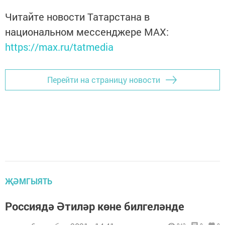
Читайте новости Татарстана в
национальном мессенджере MАХ:
https://max.ru/tatmedia
Перейти на страницу новости
ҖӘМГЫЯТЬ
Россиядә Әтиләр көне билгеләнде