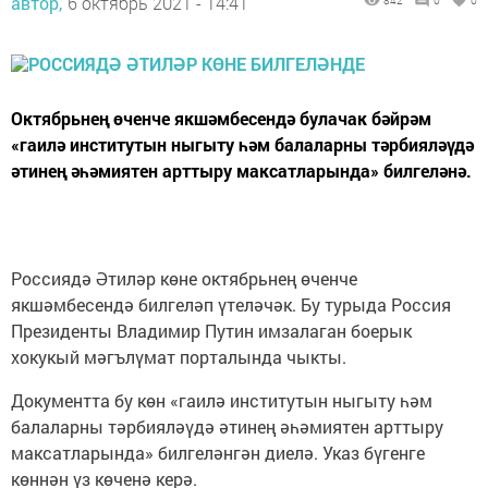
автор,
6 октябрь 2021 - 14:41
842
0
0
Октябрьнең өченче якшәмбесендә булачак бәйрәм
«гаилә институтын ныгыту һәм балаларны тәрбияләүдә
әтинең әһәмиятен арттыру максатларында» билгеләнә.
Россиядә Әтиләр көне октябрьнең өченче
якшәмбесендә билгеләп үтеләчәк. Бу турыда Россия
Президенты Владимир Путин имзалаган боерык
хокукый мәгълүмат порталында чыкты.
Документта бу көн «гаилә институтын ныгыту һәм
балаларны тәрбияләүдә әтинең әһәмиятен арттыру
максатларында» билгеләнгән диелә. Указ бүгенге
көннән үз көченә керә.