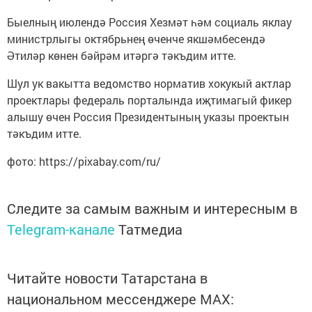
Быелның июлендә Россия Хезмәт һәм социаль яклау
министрлыгы октябрьнең өченче якшәмбесендә
Әтиләр көнен бәйрәм итәргә тәкъдим итте.
Шул ук вакытта ведомство норматив хокукый актлар
проектлары федераль порталында иҗтимагый фикер
алышу өчен Россия Президентының указы проектын
тәкъдим итте.
фото: https://pixabay.com/ru/
Следите за самым важным и интересным в
Telegram-канале
Татмедиа
Читайте новости Татарстана в
национальном мессенджере MАХ: