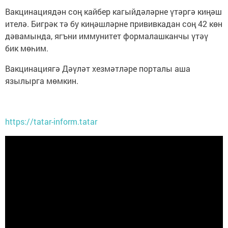
Вакцинациядән соң кайбер кагыйдәләрне үтәргә киңәш
ителә. Бигрәк тә бу киңәшләрне прививкадан соң 42 көн
дәвамында, ягъни иммунитет формалашканчы үтәү
бик мөһим.
Вакцинациягә Дәүләт хезмәтләре порталы аша
язылырга мөмкин.
https://tatar-inform.tatar