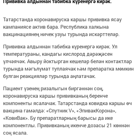
Прививка алдыннан табибка күренергә кирәк.
Татарстанда коронавируска каршы прививка ясау
кампаниясе актив бара. Республика халкына
вакцинациянең ничек узуы турында искәрттеләр.
Прививка алдыннан табибка күренергә кирәк. Ул
температураны, кандагы кислород дәрәҗәсен
үлчәячәк. Авыру йоктырган кешеләр белән контактлар
турында мәгълүмат туплаячак һәм препаратка мөмкин
булган реакцияләр турында аңлатачак.
Пациент үзенең ризалыгын биргәннән соң,
коронавируска каршы прививканың беренче
компоненты ясалачак. Татарстанда ковидка каршы өч
вакцина гамәлдә: «Спутник V», «ЭпивакКорона»,
«КовиВак». Бу препаратларның барысы да ике
компонентлы. Прививканың икенче дозасы 21 көннән
соң ясала.