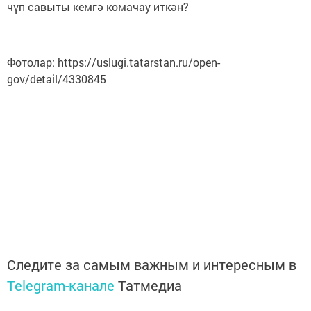
чүп савыты кемгә комачау иткән?
Фотолар: https://uslugi.tatarstan.ru/open-
gov/detail/4330845
Следите за самым важным и интересным в
Telegram-канале
Татмедиа