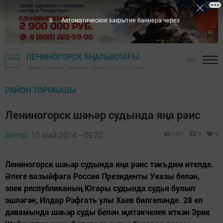
6
Автоматическое закрытие баннера через
ЛЕНИНОГОРСК ЯҢАЛЫКЛАРЫ
16+
"Заман сулышы" газетасы - Лениногорск районы
РАЙОН ТОРМЫШЫ
Лениногорск шәһәр судында яңа рәис
автор,
15 май 2014 - 09:20
1351
0
0
Лениногорск шәһәр судында яңа рәис тәкъдим ителде.
Әлеге вазыйфага Россия Президенты Указы белән,
элек республиканың Югары судында судья булып
эшләгән, Илдар Рәфгать улы Хаев билгеләнде. 28 ел
дәвамында шәһәр суды белән җитәкчелек иткән Эрик