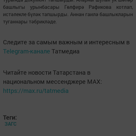
башлыгы урынбасары Гөлфирә Рафикова котлап,
истәлекле бүләк тапшырды. Аннан гаилә башлыкларын
туганнары тәбрикләде.
Следите за самым важным и интересным в
Telegram-канале
Татмедиа
Читайте новости Татарстана в
национальном мессенджере MАХ:
https://max.ru/tatmedia
Теги:
ЗАГС