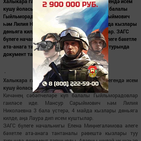
Халыкара гаилә көне алдыннан, ЗАГС бүлегендә исем
кушу йоласы үтте. Кичәнең сәбәпчеләре күп балалы
Гыйльморадовлар гаиләсе иде. Мансур Сарыймович
һәм Лилия Николаевна 3 бала үстерә, 4 майда кызлары
дөньяга килде, аңа Лаура дип исем куштылар. ЗАГС
бүлеге начальнигы Елена Миңнегаләмова әлеге бәхетле
ата-анага тантаналы рәвештә кызлары туу турында
документ тапшырды....
Халыкара гаилә көне алдыннан, ЗАГС бүлегендә исем
кушу йоласы үтте.
Кичәнең сәбәпчеләре күп балалы Гыйльморадовлар
гаиләсе иде. Мансур Сарыймович һәм Лилия
Николаевна 3 бала үстерә, 4 майда кызлары дөньяга
килде, аңа Лаура дип исем куштылар.
ЗАГС бүлеге начальнигы Елена Миңнегаләмова әлеге
бәхетле ата-анага тантаналы рәвештә кызлары туу
турында документ тапшырды. Аларны шулай ук шәһәр