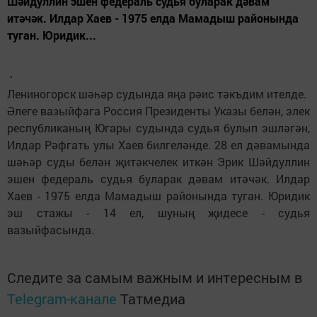
Шәйдуллин эшен федераль судья буларак дәвам
итәчәк. Илдар Хаев - 1975 елда Мамадыш районында
туган. Юридик...
Лениногорск шәһәр судында яңа рәис тәкъдим ителде.
Әлеге вазыйфага Россия Президенты Указы белән, элек
республиканың Югары судында судья булып эшләгән,
Илдар Рәфгать улы Хаев билгеләнде. 28 ел дәвамында
шәһәр суды белән җитәкчелек иткән Эрик Шәйдуллин
эшен федераль судья буларак дәвам итәчәк. Илдар
Хаев - 1975 елда Мамадыш районында туган. Юридик
эш стажы - 14 ел, шуның җидесе - судья
вазыйфасында.
Следите за самым важным и интересным в
Telegram-канале
Татмедиа