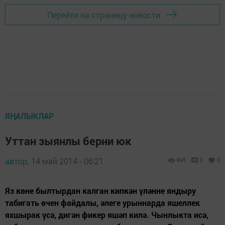
Перейти на страницу новости
ЯҢАЛЫКЛАР
Уттан зыянлы берни юк
автор,
14 май 2014 - 06:21
896
0
0
Яз көне былтырдан калган кипкән үләнне яндыру
табигать өчен файдалы, әлеге урыннарда яшеллек
яхшырак үсә, дигән фикер яшәп килә. Чынлыкта исә,