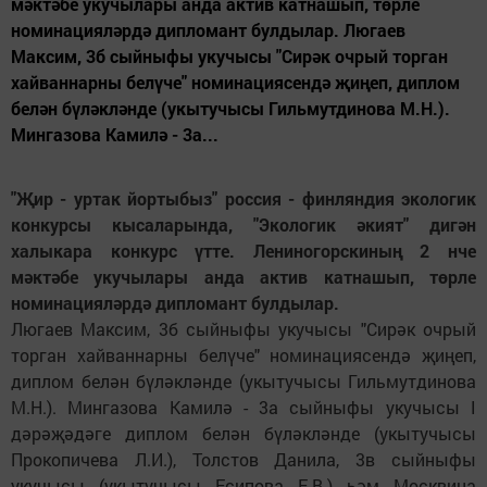
мәктәбе укучылары анда актив катнашып, төрле
номинацияләрдә дипломант булдылар. Люгаев
Максим, 3б сыйныфы укучысы "Сирәк очрый торган
хайваннарны белүче" номинациясендә җиңеп, диплом
белән бүләкләнде (укытучысы Гильмутдинова М.Н.).
Мингазова Камилә - 3а...
"Җир - уртак йортыбыз" россия - финляндия экологик
конкурсы кысаларында, "Экологик әкият" дигән
халыкара конкурс үтте. Лениногорскиның 2 нче
мәктәбе укучылары анда актив катнашып, төрле
номинацияләрдә дипломант булдылар.
Люгаев Максим, 3б сыйныфы укучысы "Сирәк очрый
торган хайваннарны белүче" номинациясендә җиңеп,
диплом белән бүләкләнде (укытучысы Гильмутдинова
М.Н.). Мингазова Камилә - 3а сыйныфы укучысы I
дәрәҗәдәге диплом белән бүләкләнде (укытучысы
Прокопичева Л.И.), Толстов Данила, 3в сыйныфы
укучысы (укытучысы Есипова Е.В.) һәм Москвина