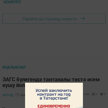
КОНКУРС
Перейти на страницу новости
ЯҢАЛЫКЛАР
ЗАГС бүлегендә тантаналы төстә исем
кушу йоласы үтте
автор,
15 май 2014 - 07:44
1489
0
0