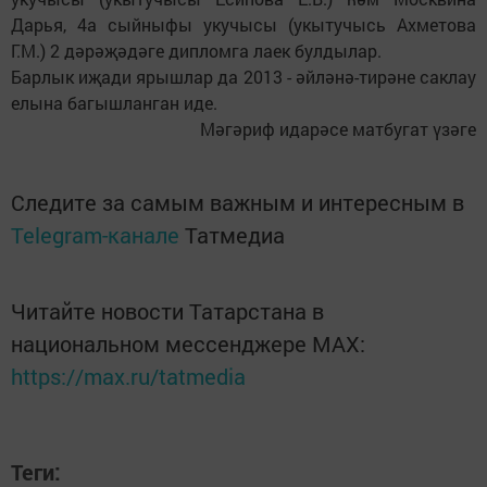
Дарья, 4а сыйныфы укучысы (укытучысь Ахметова
Г.М.) 2 дәрәҗәдәге дипломга лаек булдылар.
Барлык иҗади ярышлар да 2013 - әйләнә-тирәне саклау
елына багышланган иде.
Мәгәриф идарәсе матбугат үзәге
Следите за самым важным и интересным в
Telegram-канале
Татмедиа
Читайте новости Татарстана в
национальном мессенджере MАХ:
https://max.ru/tatmedia
Теги: