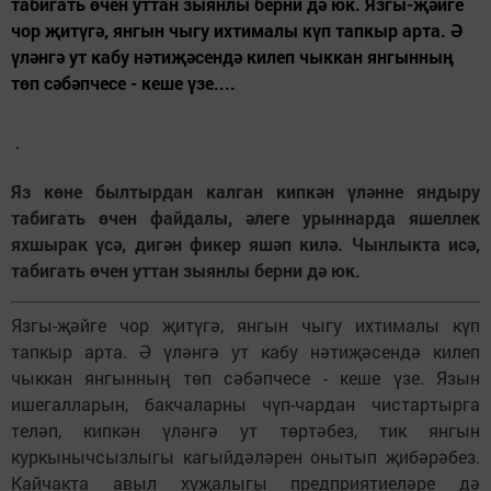
табигать өчен уттан зыянлы берни дә юк. Язгы-җәйге
чор җитүгә, янгын чыгу ихтималы күп тапкыр арта. Ә
үләнгә ут кабу нәтиҗәсендә килеп чыккан янгынның
төп сәбәпчесе - кеше үзе....
Яз көне былтырдан калган кипкән үләнне яндыру
табигать өчен файдалы, әлеге урыннарда яшеллек
яхшырак үсә, дигән фикер яшәп килә. Чынлыкта исә,
табигать өчен уттан зыянлы берни дә юк.
Язгы-җәйге чор җитүгә, янгын чыгу ихтималы күп
тапкыр арта. Ә үләнгә ут кабу нәтиҗәсендә килеп
чыккан янгынның төп сәбәпчесе - кеше үзе. Язын
ишегалларын, бакчаларны чүп-чардан чистартырга
теләп, кипкән үләнгә ут төртәбез, тик янгын
куркынычсызлыгы кагыйдәләрен онытып җибәрәбез.
Кайчакта авыл хуҗалыгы предприятиеләре дә