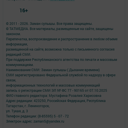
16+
© 2011 - 2026. Заман сулышы. Все права защищены.
© ТАТМЕДИА. Все материалы, размещенные на сайте, защищены
законом.
Перепечатка, воспроизведение и распространение в любом объеме
информации,
размещенной на сайте, возможна только с письменного согласия
редакций СМИ.
При поддержке Республиканского агентства по печати и массовым
коммуникациям.
Наименование СМИ: Заман сулышы ( Дыхание времени)
СМИ зарегистрировано Федеральной службой по надзору в сфере
связи,
информационных технологий и массовых коммуникаций
запись о регистрации СМИ ЭЛ № ФС 77 - 90165 от 07.10.2025
ФИО главного редактора: Мустафина Розалия Харисовна
Адрес редакции: 423250, Российская Федерация, Республика
Татарстан, г. Лениногорск,
ул. Тукая, д. 3
Телефон редакции: (8-85595) 5 - 07 - 72
Электрон адрес: zaman5@yandex.ru