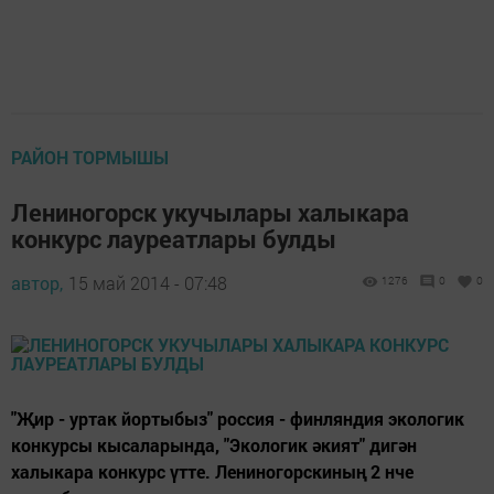
РАЙОН ТОРМЫШЫ
Лениногорск укучылары халыкара
конкурс лауреатлары булды
автор,
15 май 2014 - 07:48
1276
0
0
"Җир - уртак йортыбыз" россия - финляндия экологик
конкурсы кысаларында, "Экологик әкият" дигән
халыкара конкурс үтте. Лениногорскиның 2 нче