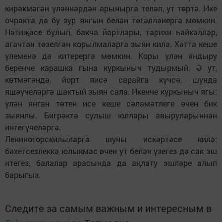
кирәкмәгән үләннәрдән арынырга теләп, ут төртә. Ике
очракта да бу зур янгын белән төгәлләнергә мөмкин.
Нәтиҗәсе булып, бакча йортлары, тарихи һәйкәлләр,
агачтан төзелгән корылмаларга зыян килә. Хәтта кеше
үлеменә дә китерергә мөмкин. Коры үлән яндыру
беренче карашка гына куркыныч тудырмый. Ә ут,
көтмәгәндә, йорт яисә сарайга күчсә, шунда
яшәүчеләргә шактый зыян сала. Икенче куркыныч ягы:
үлән янган төтен исе кеше сәламәтлеге өчен бик
зыянлы. Бигрәктә сулыш юллары авыруларыннан
интегүчеләргә.
Лениногорскилыларга шуны искәртәсе килә:
бәхетсезлеккә юлыкмас өчен ут белән үзегез дә сак эш
итегез, балалар арасында да аңлату эшләре алып
барыгыз.
Следите за самым важным и интересным в