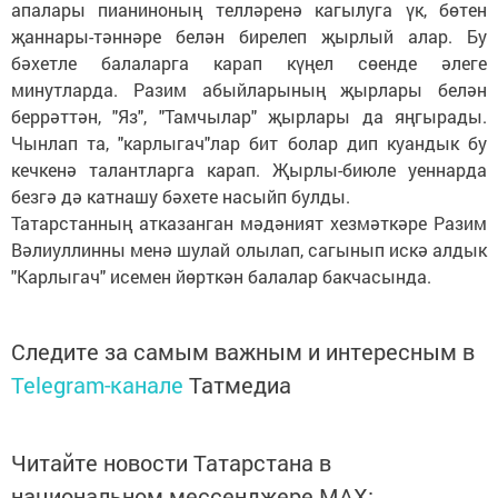
апалары пианиноның телләренә кагылуга үк, бөтен
җаннары-тәннәре белән бирелеп җырлый алар. Бу
бәхетле балаларга карап күңел сөенде әлеге
минутларда. Разим абыйларының җырлары белән
беррәттән, "Яз", "Тамчылар" җырлары да яңгырады.
Чынлап та, "карлыгач"лар бит болар дип куандык бу
кечкенә талантларга карап. Җырлы-биюле уеннарда
безгә дә катнашу бәхете насыйп булды.
Татарстанның атказанган мәдәният хезмәткәре Разим
Вәлиуллинны менә шулай олылап, сагынып искә алдык
"Карлыгач" исемен йөрткән балалар бакчасында.
Следите за самым важным и интересным в
Telegram-канале
Татмедиа
Читайте новости Татарстана в
национальном мессенджере MАХ: