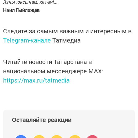
Язны юксынам, көтәм!...
Наил Гыйләҗев
Следите за самым важным и интересным в
Telegram-канале
Татмедиа
Читайте новости Татарстана в
национальном мессенджере MАХ:
https://max.ru/tatmedia
Оставляйте реакции