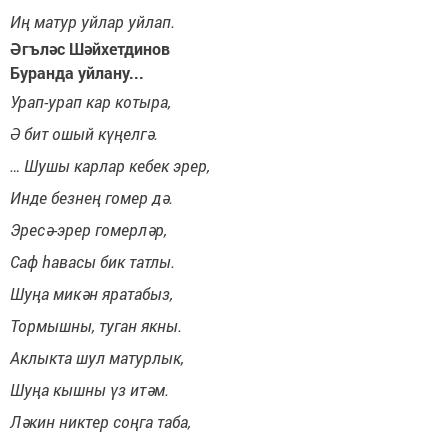
Иң матур уйлар уйлап.
Әгъләс Шәйхетдинов
Буранда уйлану...
Урап-урап кар котыра,
Ә бит ошый күңелгә.
… Шушы карлар кебек эрер,
Инде безнең гомер дә.
Эресә-эрер гомерләр,
Саф һавасы бик татлы.
Шуңа микән яратабыз,
Тормышны, туган якны.
Аклыкта шул матурлык,
Шуңа кышны үз итәм.
Ләкин никтер соңга таба,