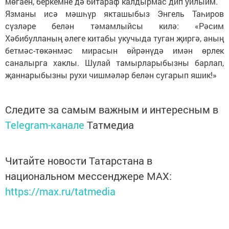
мөгаен, беркемне дә битараф калдырмас дип уйлыйм.
Язманы исә мәшһүр якташыбыз Энгель Таһиров
сүзләре белән тәмамлыйсы килә: «Рәсим
Хәбибулланың әлеге китабы укучыда туган җиргә, аның
бетмәс-төкәнмәс мирасын өйрәнүдә имән өрлек
саналырга хаклы. Шулай тамырларыбызны барлап,
җаннарыбызны рухи чишмәләр белән сугарып яшик!»
Следите за самым важным и интересным в
Telegram-канале
Татмедиа
Читайте новости Татарстана в
национальном мессенджере MАХ:
https://max.ru/tatmedia