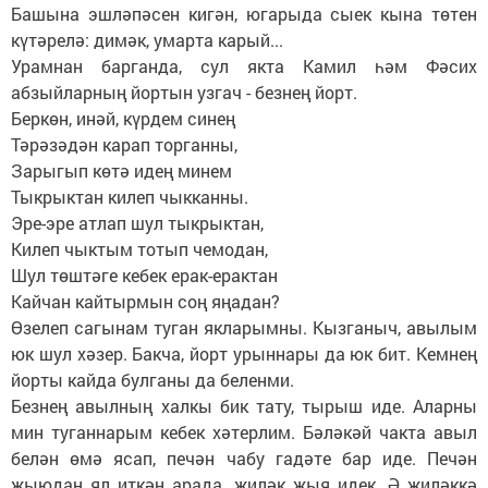
Башына эшләпәсен кигән, югарыда сыек кына төтен
күтәрелә: димәк, умарта карый...
Урамнан барганда, сул якта Камил һәм Фәсих
абзыйларның йортын узгач - безнең йорт.
Беркөн, инәй, күрдем синең
Тәрәзәдән карап торганны,
Зарыгып көтә идең минем
Тыкрыктан килеп чыкканны.
Эре-эре атлап шул тыкрыктан,
Килеп чыктым тотып чемодан,
Шул төштәге кебек ерак-ерактан
Кайчан кайтырмын соң яңадан?
Өзелеп сагынам туган якларымны. Кызганыч, авылым
юк шул хәзер. Бакча, йорт урыннары да юк бит. Кемнең
йорты кайда булганы да беленми.
Безнең авылның халкы бик тату, тырыш иде. Аларны
мин туганнарым кебек хәтерлим. Бәләкәй чакта авыл
белән өмә ясап, печән чабу гадәте бар иде. Печән
җыюдан ял иткән арада, җиләк җыя идек. Ә җиләккә