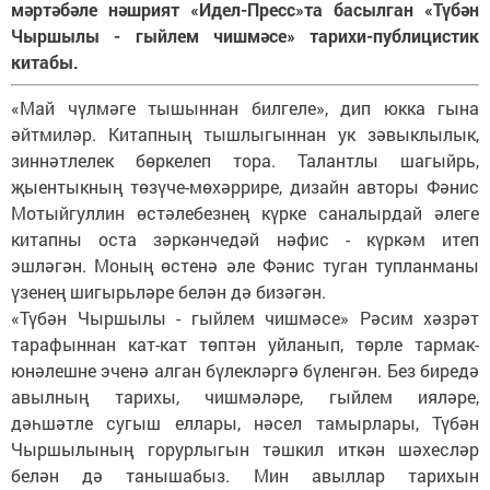
мәртәбәле нәшрият «Идел-Пресс»та басылган «Түбән
Чыршылы - гыйлем чишмәсе» тарихи-публицистик
китабы.
«Май чүлмәге тышыннан билгеле», дип юкка гына
әйтмиләр. Китапның тышлыгыннан ук зәвыклылык,
зиннәтлелек бөркелеп тора. Талантлы шагыйрь,
җыентыкның төзүче-мөхәррире, дизайн авторы Фәнис
Мотыйгуллин өстәлебезнең күрке саналырдай әлеге
китапны оста зәркәнчедәй нәфис - күркәм итеп
эшләгән. Моның өстенә әле Фәнис туган тупланманы
үзенең шигырьләре белән дә бизәгән.
«Түбән Чыршылы - гыйлем чишмәсе» Рәсим хәзрәт
тарафыннан кат-кат төптән уйланып, төрле тармак-
юнәлешне эченә алган бүлекләргә бүленгән. Без биредә
авылның тарихы, чишмәләре, гыйлем ияләре,
дәһшәтле сугыш еллары, нәсел тамырлары, Түбән
Чыршылының горурлыгын тәшкил иткән шәхесләр
белән дә танышабыз. Мин авыллар тарихын