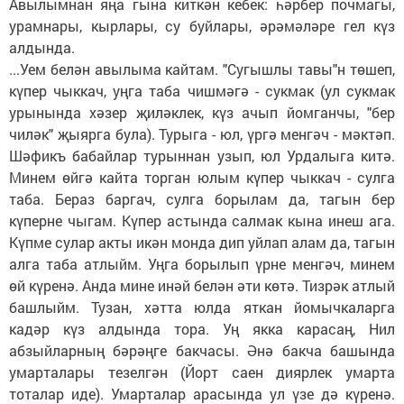
Авылымнан яңа гына киткән кебек: һәрбер почмагы,
урамнары, кырлары, су буйлары, әрәмәләре гел күз
алдында.
...Уем белән авылыма кайтам. "Сугышлы тавы"н төшеп,
күпер чыккач, уңга таба чишмәгә - сукмак (ул сукмак
урынында хәзер җиләклек, күз ачып йомганчы, "бер
чиләк" җыярга була). Турыга - юл, үргә менгәч - мәктәп.
Шәфикъ бабайлар турыннан узып, юл Урдалыга китә.
Минем өйгә кайта торган юлым күпер чыккач - сулга
таба. Бераз баргач, сулга борылам да, тагын бер
күперне чыгам. Күпер астында салмак кына инеш ага.
Күпме сулар акты икән монда дип уйлап алам да, тагын
алга таба атлыйм. Уңга борылып үрне менгәч, минем
өй күренә. Анда мине инәй белән әти көтә. Тизрәк атлый
башлыйм. Тузан, хәтта юлда яткан йомычкаларга
кадәр күз алдында тора. Уң якка карасаң, Нил
абзыйларның бәрәңге бакчасы. Әнә бакча башында
умарталары тезелгән (Йорт саен диярлек умарта
тоталар иде). Умарталар арасында ул үзе дә күренә.