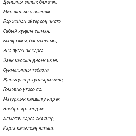
Дөньяны аклык биләгән,
Мин аклыкка сыенам.
Бар җиһан әйтерсең чиста
Сабый күңеле сыман.
Басаргамы, басмаскамы,
Яңа яуган ак карга.
Эзең калсын дисең икән,
Сукмагыңны табарга.
Җаныңа кер кундырмыйча,
Гомерне үтәсе лә.
Матурлык калдыру кирәк,
Ноябрь иртәседәй!
Алмагач карга әйләнер,
Карга кагылсаң ялгыш.