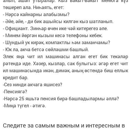
алып, ашап утыралар. Кыз вакыт-вакыт менюга күз
төшереп ала. Ниһаять, егет:
- Нәрсә кайнарны алабызмы?
- Әйе, әйе, - ди бик ашыйсы килгән кыз шатланып.
- Официант. Зинһар өчен ике чәй китерегез әле.
- Минем йөргән кызым кесә телефоны кебек.
- Шундый ук кирәк, компактлы һәм заманчамы?
- Юк ла, акча бетсә сөйләшми башлый.
Элек яңа чит ил машинасы алган егет бик текәләр
рәтендә иде. Хәзер, кызлар, сак булыгыз: әгәр егет чит
ил машинасында икән, димәк, аның өстендә биш еллык
кредит бар.
-Сез нинди акчага яшисез?
-Пенсиягә?
-Нәрсә 25 яшьтә пенсия бирә башладылармы әллә?
-Миңа түгел - әтигә.
Следите за самым важным и интересным в