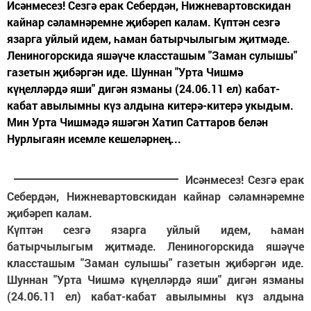
Исәнмесез! Сезгә ерак Себердән, Нижневартовскидан
кайнар сәламнәремне җибәреп калам. Күптән сезгә
язарга уйлый идем, һаман батырчылыгым җитмәде.
Лениногорскида яшәүче классташым "Заман сулышы"
газетын җибәргән иде. Шуннан "Урта Чишмә
күңелләрдә яши" дигән язманы (24.06.11 ел) кабат-
кабат авылымны күз алдына китерә-китерә укыдым.
Мин Урта Чишмәдә яшәгән Хатип Саттаров белән
Нурлыгаян исемле кешеләрнең...
Исәнмесез! Сезгә ерак
Себердән, Нижневартовскидан кайнар сәламнәремне
җибәреп калам.
Күптән сезгә язарга уйлый идем, һаман
батырчылыгым җитмәде. Лениногорскида яшәүче
классташым "Заман сулышы" газетын җибәргән иде.
Шуннан "Урта Чишмә күңелләрдә яши" дигән язманы
(24.06.11 ел) кабат-кабат авылымны күз алдына