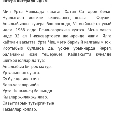
китерә-китерә укыдым.
Мин Урта Чишмәдә яшәгән Хатип Саттаров белән
Нурлыгаян исемле кешеләрнең кызы - Фәүзия.
Авылыбызны күчерә башлаганда, VI сыйныфта укый
идем. 1968 елда Лениногорскига күчтек. Менә хәзер,
инде 32 ел Нижневартовск шәһәрендә яшим. Ялга
кайткан вакытта, Урта Чишмәгә бармый калганым юк.
Йортыбыз булмаса да, үскән урыннарда йөреп,
балачакны искә төшерәбез. Кайвакытта күңелдә
шигъри юллар да туа:
Авылыбыз бигрәк матур,
Уртасыннан су ага.
Су буенда ялан аяк
Бала-чагалар чаба.
Урта Чишмәнең башында
Кызлар җиләк җыялар.
Савытларын тутыргачтын
Такыялар коялар.