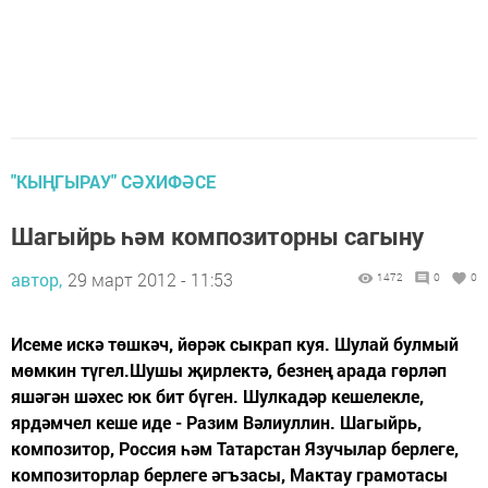
"КЫҢГЫРАУ" СӘХИФӘСЕ
Шагыйрь һәм композиторны сагыну
автор,
29 март 2012 - 11:53
1472
0
0
Исеме искә төшкәч, йөрәк сыкрап куя. Шулай булмый
мөмкин түгел.Шушы җирлектә, безнең арада гөрләп
яшәгән шәхес юк бит бүген. Шулкадәр кешелекле,
ярдәмчел кеше иде - Разим Вәлиуллин. Шагыйрь,
композитор, Россия һәм Татарстан Язучылар берлеге,
композиторлар берлеге әгъзасы, Мактау грамотасы