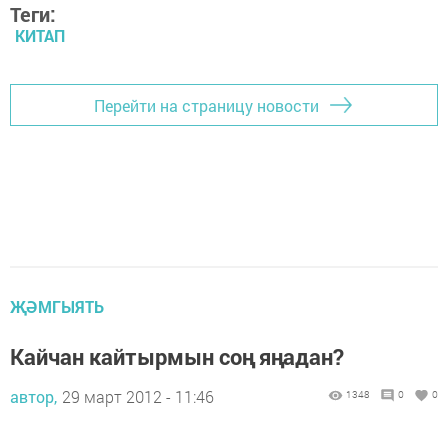
Теги:
КИТАП
Перейти на страницу новости
ҖӘМГЫЯТЬ
Кайчан кайтырмын соң яңадан?
автор,
29 март 2012 - 11:46
1348
0
0