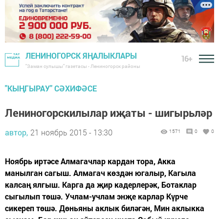
ЛЕНИНОГОРСК ЯҢАЛЫКЛАРЫ
16+
"Заман сулышы" газетасы - Лениногорск районы
"КЫҢГЫРАУ" СӘХИФӘСЕ
Лениногорскилылар иҗаты - шигырьләр
автор,
21 ноябрь 2015 - 13:30
1571
0
0
Ноябрь иртәсе Алмагачлар кардан тора, Акка
манылган сагыш. Алмагач көздән югалыр, Кагыла
калсаң ялгыш. Карга да җир кадерлерәк, Ботаклар
сыгылып төшә. Учлам-учлам энҗе карлар Күрче
сикереп төшә. Дөньяны аклык биләгән, Мин аклыкка