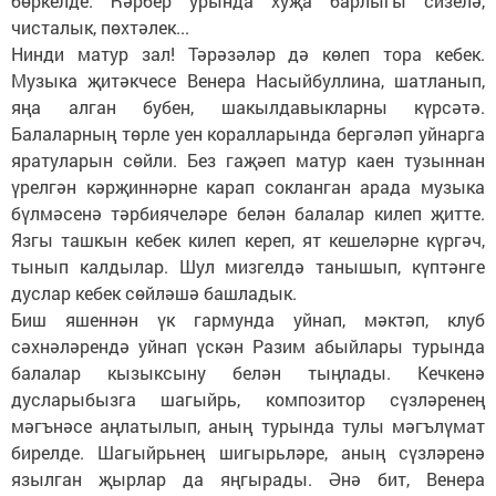
бөркелде. Һәрбер урында хуҗа барлыгы сизелә,
чисталык, пөхтәлек...
Нинди матур зал! Тәрәзәләр дә көлеп тора кебек.
Музыка җитәкчесе Венера Насыйбуллина, шатланып,
яңа алган бубен, шакылдавыкларны күрсәтә.
Балаларның төрле уен коралларында бергәләп уйнарга
яратуларын сөйли. Без гаҗәеп матур каен тузыннан
үрелгән кәрҗиннәрне карап сокланган арада музыка
бүлмәсенә тәрбиячеләре белән балалар килеп җитте.
Язгы ташкын кебек килеп кереп, ят кешеләрне күргәч,
тынып калдылар. Шул мизгелдә танышып, күптәнге
дуслар кебек сөйләшә башладык.
Биш яшеннән үк гармунда уйнап, мәктәп, клуб
сәхнәләрендә уйнап үскән Разим абыйлары турында
балалар кызыксыну белән тыңлады. Кечкенә
дусларыбызга шагыйрь, композитор сүзләренең
мәгънәсе аңлатылып, аның турында тулы мәгълүмат
бирелде. Шагыйрьнең шигырьләре, аның сүзләренә
язылган җырлар да яңгырады. Әнә бит, Венера