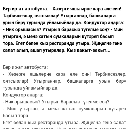
Бер ир-ат автобуста: - Хәзерге яшьләрне кара әле син!
Тәрбиясезләр, оятсызлар! Утырганнар, башкаларга
урын бирү турында уйламыйлар да. Кондуктор аңарга:
- Ник орышасыз? Утырып барасыз түгелме соң? - Мин
утырган, ә менә хатын сумкаларын күтәреп басып
тора. Егет белән кыз ресторанда утыра. Җиңелчә генә
салат алып, ашап утыралар. Кыз вакыт-вакыт...
Бер ир-ат автобуста:
- Хәзерге яшьләрне кара әле син! Тәрбиясезләр,
оятсызлар! Утырганнар, башкаларга урын бирү
турында уйламыйлар да.
Кондуктор аңарга:
- Ник орышасыз? Утырып барасыз түгелме соң?
- Мин утырган, ә менә хатын сумкаларын күтәреп
басып тора.
Егет белән кыз ресторанда утыра. Җиңелчә генә салат