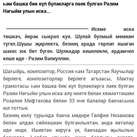
һәм башка бик күп бүләкләргә лаек булган Разим
Нәгыйм улын искә...
Исеме искә
төшкәч, йөрәк сыкрап куя. Шулай булмый мөмкин
түгел.Шушы җирлектә, безнең арада гөрләп яшәгән
шәхес юк бит бүген. Шулкадәр кешелекле, ярдәмчел
кеше иде - Разим Вәлиуллин.
Шагыйрь, композитор, Россия һәм Татарстан Язучылар
берлеге, композиторлар берлеге әгъзасы, Мактау
грамотасы һәм башка бик күп бүләкләргә лаек булган
Разим Нәгыйм улын искә алу нияте белән хезмәттәшем
Розалия Мифтахова белән 33 нче балалар бакчасына
юл тоттык.
Безнең килү турында бакча мөдире Гөлфия Низамова
белән алдан сөйләшкән булганлыктан, анда көтәләр
иде инде. Ишектән керүгә үк, бакчадан җылылык