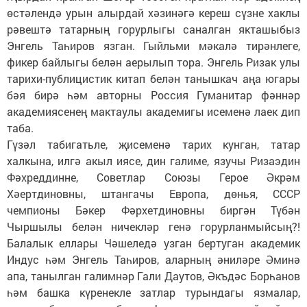
өстәлендә урын алырдай хәзинәгә кереш сүзне хаклы
рәвештә татарның горурлыгы саналган якташыбыз
Энгель Таһиров язган. Гыйльми мәкалә тирәнлеге,
фикер байлыгы белән аерылып тора. Энгель Ризак улы
тарихи-публицистик китап белән танышкач аңа югары
бәя бирә һәм авторны Россия Гуманитар фәннәр
академиясенең мактаулы академигы исеменә лаек дип
таба.
Гүзәл табигатьле, җисеменә тарих кунган, татар
халкына, илгә акыл иясе, дин галиме, язучы Ризаэдин
Фәхреддинне, Советлар Союзы Герое Әкрәм
Хәертдиновны, штангачы Европа, дөнья, СССР
чемпионы Бәкер Фәрхетдиновны биргән Түбән
Чыршылы белән ничекләр генә горурланмыйсың?!
Балалык еллары Чәшеледә узган бертуган академик
Индус һәм Энгель Таһиров, аларның әниләре Әминә
апа, танылган галимнәр Гали Даутов, Әкъдәс Борһанов
һәм башка күренекле затлар турындагы язмалар,