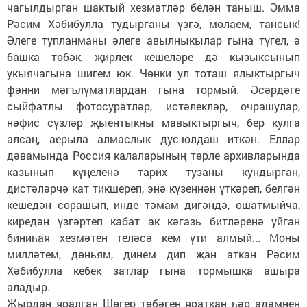
чагылдырган шактый хезмәтләр белән таныш. Әмма
Рәсим Хәбибулла тудырганы үзгә, мөлаем, тансык!
Әлеге тупланманы әлеге авылныкылар гына түгел, ә
башка төбәк, җирлек кешеләре дә кызыксынып
укыячагына шигем юк. Чөнки ул тоташ ялыктыргыч
фәнни мәгълүматлардан гына тормый. Әсәрдәге
сыйфатлы фотосурәтләр, истәлекләр, очрашулар,
нәфис сүзләр җыентыкны мавыктыргыч, бер кулга
алсаң, аерыла алмаслык дус-юлдаш иткән. Еллар
дәвамында Россия калаларының төрле архивларында
казынып күңеленә тарих тузаны кундырган,
дистәләрчә кат тикшереп, энә күзеннән үткәреп, белгән
кешедән сорашып, инде тәмам дигәндә, ошатмыйча,
киредән үзгәртеп кабат ак кәгазь битләренә уйган
биниһая хезмәтен теләсә кем үти алмый... Моны
милләтем, дөньям, динем дип җан аткан Рәсим
Хәбибулла кебек затлар гына тормышка ашыра
аладыр.
Җырдан яралган Шөгер төбәген яраткан һәр адәмнең