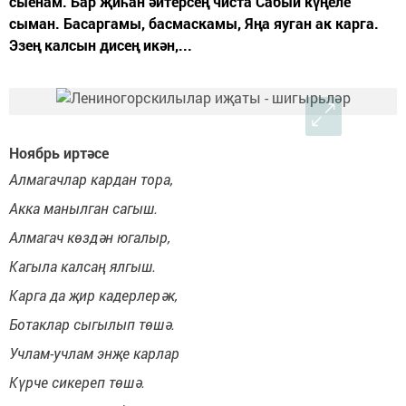
сыенам. Бар җиһан әйтерсең чиста Сабый күңеле
сыман. Басаргамы, басмаскамы, Яңа яуган ак карга.
Эзең калсын дисең икән,...
Ноябрь иртәсе
Алмагачлар кардан тора,
Акка манылган сагыш.
Алмагач көздән югалыр,
Кагыла калсаң ялгыш.
Карга да җир кадерлерәк,
Ботаклар сыгылып төшә.
Учлам-учлам энҗе карлар
Күрче сикереп төшә.