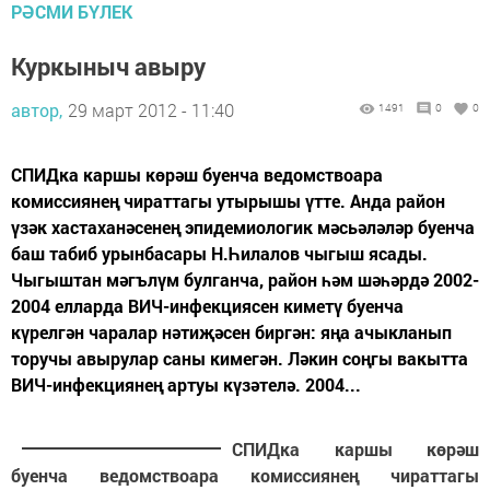
РӘСМИ БҮЛЕК
Куркыныч авыру
автор,
29 март 2012 - 11:40
1491
0
0
СПИДка каршы көрәш буенча ведомствоара
комиссиянең чираттагы утырышы үтте. Анда район
үзәк хастаханәсенең эпидемиологик мәсьәләләр буенча
баш табиб урынбасары Н.Һилалов чыгыш ясады.
Чыгыштан мәгълүм булганча, район һәм шәһәрдә 2002-
2004 елларда ВИЧ-инфекциясен киметү буенча
күрелгән чаралар нәтиҗәсен биргән: яңа ачыкланып
торучы авырулар саны кимегән. Ләкин соңгы вакытта
ВИЧ-инфекциянең артуы күзәтелә. 2004...
СПИДка каршы көрәш
буенча ведомствоара комиссиянең чираттагы