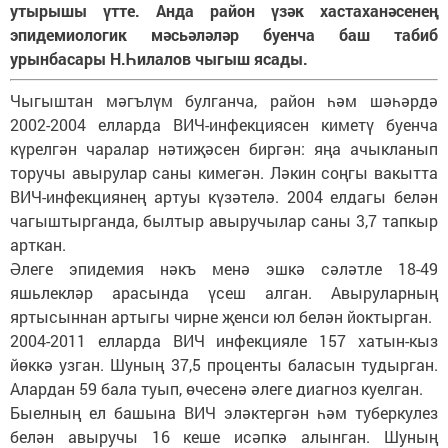
утырышы үтте. Анда район үзәк хастаханәсенең
эпидемиологик мәсьәләләр буенча баш табиб
урынбасары Н.Һилалов чыгыш ясады.
Чыгыштан мәгълүм булганча, район һәм шәһәрдә
2002-2004 елларда ВИЧ-инфекциясен киметү буенча
күрелгән чаралар нәтиҗәсен биргән: яңа ачыкланып
торучы авырулар саны кимегән. Ләкин соңгы вакытта
ВИЧ-инфекциянең артуы күзәтелә. 2004 елдагы белән
чагыштырганда, былтыр авыручылар саны 3,7 тапкыр
арткан.
Әлеге эпидемия нәкъ менә эшкә сәләтле 18-49
яшьлекләр арасында үсеш алган. Авыруларның
яртысыннан артыгы чирне җенси юл белән йоктырган.
2004-2011 елларда ВИЧ инфекцияле 157 хатын-кыз
йөккә узган. Шуның 37,5 проценты баласын тудырган.
Алардан 59 бала туып, өчесенә әлеге диагноз куелган.
Быелның ел башына ВИЧ эләктергән һәм туберкулез
белән авыручы 16 кеше исәпкә алынган. Шуның