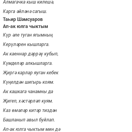
Алмагачка кыш килешә,
Карга әйләнә сагыш.
Таһир Шәмсуаров
Ап-ак юлга чыктым
Күр әле туган ягымның
Керүләрен кышларга.
Ак каеннар дәррәү кубып,
Күмделәр алкышларга.
Җиргә карлар яуган кебек
Күңелдән шигырь коям.
Ак кашкага чанамны да
Җигеп, хәстәрләп куям.
Каз өмәләр китәр тиздән
Башланып авыл буйлап.
Ап-ак юлга чыктым мин дә