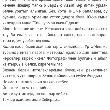
көненә икешәр тапкыр бардык. Авыл һәр яктан урман
белән уратып алынган. Без, Урта Чишмә балалары, су
буенда, кырда, урманда үстек дияргә була. Юкка гына
килендәш миңа "Син - урман кызы" дими!
Мин - Керкәле килене. Керкәлегә ялга кайткан вакытта,
тау битенә чыгып, елыйсылар килеп, озак-озак карап
тора идем үзебезнең якка.
Ходай язса, быел җәй кайтырга уйлыйбыз. Урта Чишмә
турында китап язарга материал җыялар дип ишеттем,
нәрсәләр кирәк икән? Фотографиянең булганын алып
кайтырбыз, бәлки, кирәге чыгар.
Сезнең белән истәлекләремне бүлешкәч, рәхәтләнеп
киттем, якташларым белән сөйләшкән кебек булдым.
Чакма таштан ялкын чыккан кебек,
Йөрәгемнән чаткы сибелә.
Бетте күптән күздән яшьләр кибеп,
Тамыр җәйдем инде Себердә...