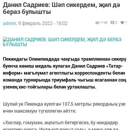
Данил Садриев: Шәп сикердем, җил дә
бераз булышты
admin,
9 февраль 2022 - 16:02
1146
0
1
Пекиндагы Олимпиадада чаңгыда трамплиннан сикерү
буенча көмеш медаль яулаган Данил Садриев «Татар-
информ» мәгълүмат агентлыгы корреспонденты белән
команда турнирында триумфаль чыгыш ясаганнан соң
үзенең хис-тойгылары белән уртаклашты.
Шулай ук Пекинда куелган 107,5 метрлы рекордның үзе
өчен максимум түгеллеген әйтте.
«Хисләр, гомумән, аңлатып бетергесез, бу ниндидер
искиткеч нәрсә. Инде күп вакыт узды, ә миңа әле дә