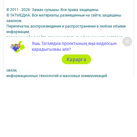
© 2011 - 2026. Заман сулышы. Все права защищены.
© ТАТМЕДИА. Все материалы, размещенные на сайте, защищены
законом.
Перепечатка, воспроизведение и распространение в любом объеме
информации,
размещенной на сайте, возможна только с письменного согласия
редакций СМИ.
Яшь Татмедиа проектының яңа видеосын
При поддержке Республиканского агентства по печати и массовым
карадыгызмы әле?
коммуникациям.
Карарга
Наименование СМИ: Заман сулышы ( Дыхание времени)
СМИ зарегистрировано Федеральной службой по надзору в сфере
связи,
информационных технологий и массовых коммуникаций
запись о регистрации СМИ ЭЛ № ФС 77 - 90165 от 07.10.2025
ФИО главного редактора: Мустафина Розалия Харисовна
Адрес редакции: 423250, Российская Федерация, Республика
Татарстан, г. Лениногорск,
ул. Тукая, д. 3
Телефон редакции: (8-85595) 5 - 07 - 72
Электрон адрес: zaman5@yandex.ru
Коррупция фактлары турында хәбәр итегез: zaman5@yandex.ru
Учредитель СМИ: АО «ТАТМЕДИА»