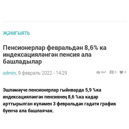
ҖӘМГЫЯТЬ
Пенсионерлар февральдән 8,6% ка
индексацияләнгән пенсия ала
башладылар
admin,
9 февраль 2022 - 14:29
841
0
0
Эшләмәүче пенсионерлар гыйнварда 5,9 %ка
индексацияләнгән пенсиянең 8,6 %ка кадәр
арттырылган күләмен 3 февральдән гадәти график
буенча ала башлаячак.