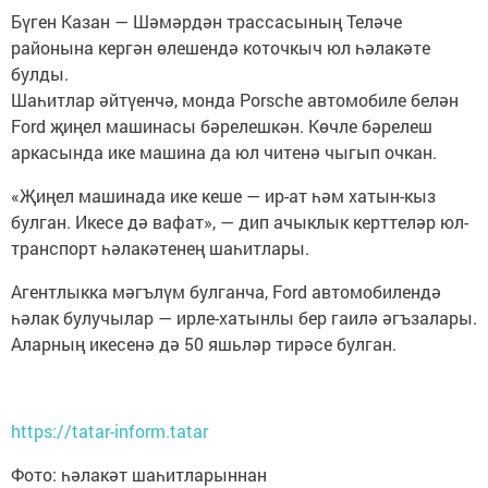
Бүген Казан — Шәмәрдән трассасының Теләче
районына кергән өлешендә коточкыч юл һәлакәте
булды.
Шаһитлар әйтүенчә, монда Porsche автомобиле белән
Ford җиңел машинасы бәрелешкән. Көчле бәрелеш
аркасында ике машина да юл читенә чыгып очкан.
«Җиңел машинада ике кеше — ир-ат һәм хатын-кыз
булган. Икесе дә вафат», — дип ачыклык керттеләр юл-
транспорт һәлакәтенең шаһитлары.
Агентлыкка мәгълүм булганча, Ford автомобилендә
һәлак булучылар — ирле-хатынлы бер гаилә әгъзалары.
Аларның икесенә дә 50 яшьләр тирәсе булган.
https://tatar-inform.tatar
Фото: һәлакәт шаһитларыннан