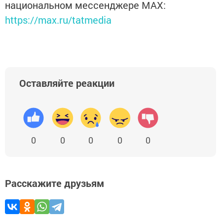
национальном мессенджере MАХ:
https://max.ru/tatmedia
Оставляйте реакции
0
0
0
0
0
Расскажите друзьям