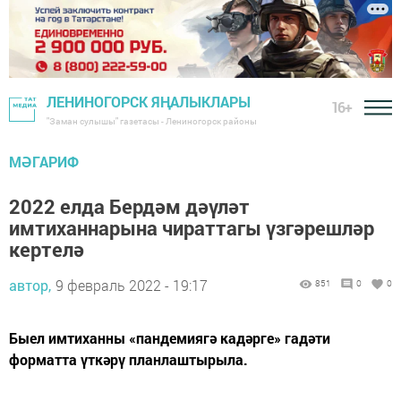
ЛЕНИНОГОРСК ЯҢАЛЫКЛАРЫ
16+
"Заман сулышы" газетасы - Лениногорск районы
МӘГАРИФ
2022 елда Бердәм дәүләт
имтиханнарына чираттагы үзгәрешләр
кертелә
автор,
9 февраль 2022 - 19:17
851
0
0
Быел имтиханны «пандемиягә кадәрге» гадәти
форматта үткәрү планлаштырыла.