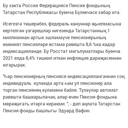
Бу хакта Россия Федерациясе Пенсия фондының
Татарстан Республикасы буенча Бүлекчәсе хәбәр итә.
Исегезгә төшерәбез, федераль кануннар җыелмасына
кертелгән үзгәрешләр нигезендә Татарстанның 1
миллионнан артык эшләмәүче пенсионерының
иминият пенсияләре өстәмә рәвештә 8,6 %ка кадәр
индексацияләнде. Бу Росстат мәгълүматлары буенча
2021 елда 8,4% тәшкил иткән инфляция дәрәҗәсеннән
югарырак.
"Һәр пенсионерның пенсиясе индексацияләнгәннән соң
индивидуаль күләмдә арта һәм ул пенсионер ала
торган пенсиянең күләменә бәйле. Түләүләр автомат
рәвештә башкарылачак, алар өчен Пенсия фондына
мөрәҗәгать итәргә кирәкми. ", - дип аңлата Татарстан
Пенсия фонды башлыгы Эдуард Вафин.