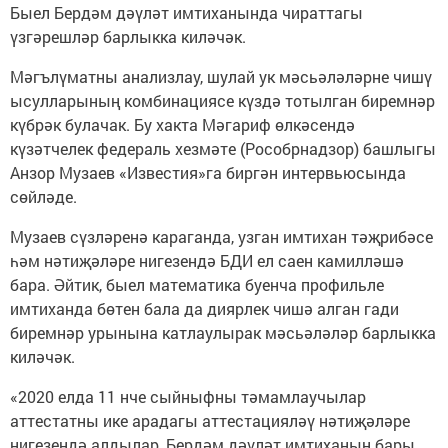
Быел Бердәм дәүләт имтиханында чираттагы
үзгәрешләр барлыкка киләчәк.
Мәгълүматны анализлау, шулай ук мәсьәләләрне чишү
ысулларының комбинациясе күздә тотылган биремнәр
күбрәк булачак. Бу хакта Мәгариф өлкәсендә
күзәтчелек федераль хезмәте (Рособрнадзор) башлыгы
Анзор Музаев «Известия»га биргән интервьюсында
сөйләде.
Музаев сүзләренә караганда, узган имтихан тәҗрибәсе
һәм нәтиҗәләре нигезендә БДИ ел саен камилләшә
бара. Әйтик, быел математика буенча профильле
имтиханда бөтен бала да диярлек чишә алган гади
биремнәр урынына катлаулырак мәсьәләләр барлыкка
киләчәк.
«2020 елда 11 нче сыйныфны тәмамлаучылар
аттестатны ике арадагы аттестацияләү нәтиҗәләре
нигезендә алдылар, Бердәм дәүләт имтиханын бары