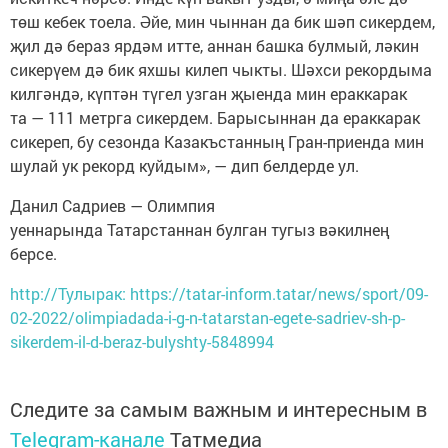
төш кебек тоела. Әйе, мин чыннан да бик шәп сикердем,
җил дә бераз ярдәм итте, аннан башка булмый, ләкин
сикерүем дә бик яхшы килеп чыкты. Шәхси рекордыма
килгәндә, күптән түгел узган җыенда мин ераккарак
та — 111 метрга сикердем. Барысыннан да ераккарак
сикереп, бу сезонда Казакъстанның Гран-приенда мин
шулай ук рекорд куйдым», — дип белдерде ул.
Данил Садриев — Олимпия
уеннарында Татарстаннан булган тугыз вәкилнең
берсе.
http://Тулырак: https://tatar-inform.tatar/news/sport/09-
02-2022/olimpiadada-i-g-n-tatarstan-egete-sadriev-sh-p-
sikerdem-il-d-beraz-bulyshty-5848994
Следите за самым важным и интересным в
Telegram-канале
Татмедиа