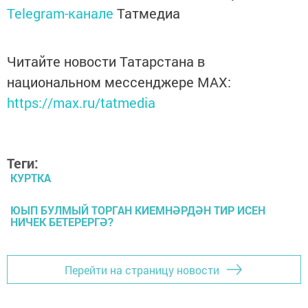
Telegram-канале
Татмедиа
Читайте новости Татарстана в
национальном мессенджере MАХ:
https://max.ru/tatmedia
Теги:
КУРТКА
ЮЫП БУЛМЫЙ ТОРГАН КИЕМНӘРДӘН ТИР ИСЕН
НИЧЕК БЕТЕРЕРГӘ?
Перейти на страницу новости