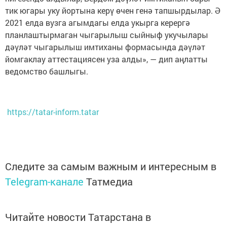
тик югары уку йортына керү өчен генә тапшырдылар. Ә
2021 елда вузга агымдагы елда укырга керергә
планлаштырмаган чыгарылыш сыйныф укучылары
дәүләт чыгарылыш имтиханы формасында дәүләт
йомгаклау аттестациясен уза алды», — дип аңлатты
ведомство башлыгы.
https://tatar-inform.tatar
Следите за самым важным и интересным в
Telegram-канале
Татмедиа
Читайте новости Татарстана в