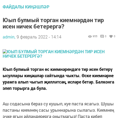
ФАЙДАЛЫ КИҢӘШЛӘР
Юып булмый торган киемнәрдән тир
исен ничек бетерергә?
admin,
9 февраль 2022 - 14:14
955
0
0
Юып булмый торган өс киемнәрендәге тир исен бетерү
ысуллары киңәшләр сайтында чыкты. Өске киемнәрне
урамга алып чыгып җилләтсәң, исләре бетәр. Балконга
элеп торырга да була.
Аш содасына бераз су кушып, куе паста ясагыз. Шушы
пастаны киемнең сасы урыннарына сылагыз. Киемнең
эчке ягын әйләндерергә онытмагыз! Паста кибеп