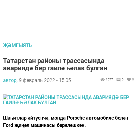
ҖӘМГЫЯТЬ
Татарстан районы трассасында
авариядә бер гаилә һәлак булган
автор,
9 февраль 2022 - 15:05
1077
0
0
Шаһитлар әйтүенчә, монда Porsche автомобиле белән
Ford җиңел машинасы бәрелешкән.