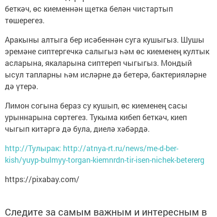
беткәч, өс киеменнән щетка белән чистартып
төшерегез.
Аракыны алтыга бер исәбеннән суга кушыгыз. Шушы
эремәне сиптергечкә салыгыз һәм өс киеменең култык
асларына, якаларына сиптереп чыгыгыз. Мондый
ысул тапларны һәм исләрне дә бетерә, бактерияләрне
дә үтерә.
Лимон согына бераз су кушып, өс киеменең сасы
урыннарына сөртегез. Тукыма кибеп беткәч, киеп
чыгып китәргә дә була, диелә хәбәрдә.
http://Тулырак: http://atnya-rt.ru/news/me-d-ber-
kish/yuyp-bulmyy-torgan-kiemnrdn-tir-isen-nichek-betererg
https://pixabay.com/
Следите за самым важным и интересным в