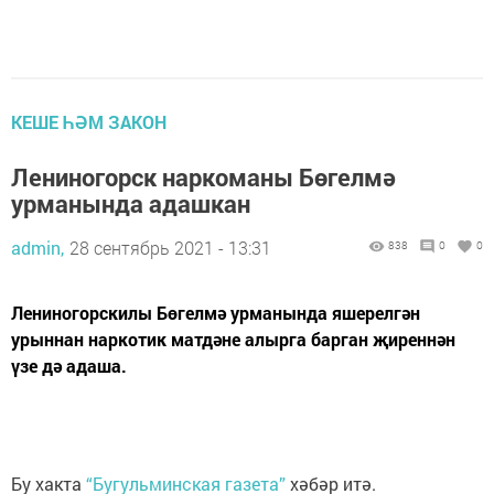
КЕШЕ ҺӘМ ЗАКОН
Лениногорск наркоманы Бөгелмә
урманында адашкан
admin,
28 сентябрь 2021 - 13:31
838
0
0
Лениногорскилы Бөгелмә урманында яшерелгән
урыннан наркотик матдәне алырга барган җиреннән
үзе дә адаша.
Бу хакта
“Бугульминская газета”
хәбәр итә.