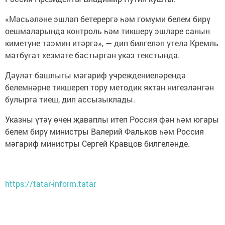
«Мәсьәләне эшләп бетерергә һәм гомуми белем бирү
оешмаларында контроль һәм тикшерү эшләре санын
киметүне тәэмин итәргә», — дип билгеләп үтелә Кремль
матбугат хезмәте бастырган указ текстында.
Дәүләт башлыгы мәгариф учреждениеләрендә
белемнәрне тикшереп тору методик яктан нигезләнгән
булырга тиеш, дип ассызыклады.
Указны үтәү өчен җаваплы итеп Россия фән һәм югары
белем бирү министры Валерий Фальков һәм Россия
мәгариф министры Сергей Кравцов билгеләнде.
https://tatar-inform.tatar