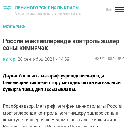
ЛЕНИНОГОРСК ЯҢАЛЫКЛАРЫ
16+
"Заман сулышы" газетасы - Лениногорск районы
МӘГАРИФ
Россия мәктәпләрендә контроль эшләр
саны кимиячәк
автор,
28 сентябрь 2021 - 14:39
912
0
0
Дәүләт башлыгы мәгариф учреждениеләрендә
белемнәрне тикшереп тору методик яктан нигезләнгән
булырга тиеш, дип ассызыклады.
Рособрнадзор, Мәгариф һәм фән министрлыгы Россия
мәктәпләрендә контроль һәм тикшерү эшләре санын
киметүне тикшерәчәк. Ведомствога әлеге йөкләмәне
Россия Президенты Владимир Путин кушты.