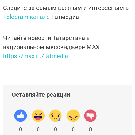
Следите за самым важным и интересным в
Telegram-канале
Татмедиа
Читайте новости Татарстана в
национальном мессенджере MАХ:
https://max.ru/tatmedia
Оставляйте реакции
0
0
0
0
0