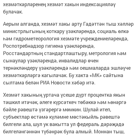
хезмәткәрләренең хезмәт хакын индексацияләү
булачак.
Аерым алганда, хезмәт хакы арту Гадәттән тыш хәлләр
министрлыгының коткару үзәкләрендә, социаль өлкә
һәм гидрометеорология хезмәте учреждениеләрендә,
Роспотребнадзор гигиена үзәкләрендә,
Росстандартның стандартлаштыру, метрология һәм
сынаулар үзәкләрендә, инвалидлар өчен
тернәкләндерү үзәкләрендә һәм оешмаларда эшләүче
хезмәткәрләргә кагылачак. Бу хакта «МК» сайтына
сылтама белән РИА Новости хәбәр итә.
Хезмәт хакының уртача үсеше дүрт процентка якын
тәшкил итәчәк, әлеге күрсәткеч төбәккә һәм һөнәргә
бәйле рәвештә үзгәрергә мөмкин. Шулай итеп,
субъектлар өстәмә күләмне мөстәкыйль рәвештә
билгели ала, шул ук вакытта ул федераль дәрәҗәдә
билгеләнгәннән түбәнрәк була алмый. Моннан тыш,