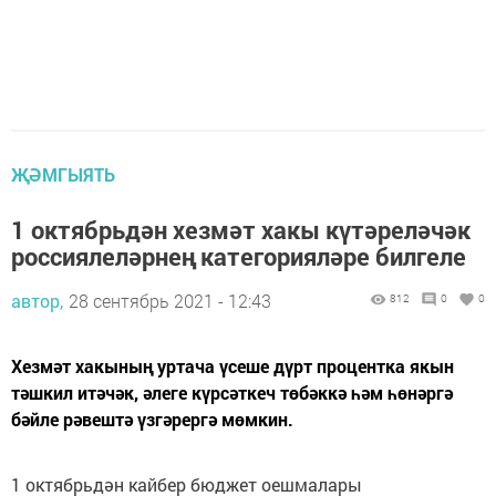
ҖӘМГЫЯТЬ
1 октябрьдән хезмәт хакы күтәреләчәк
россиялеләрнең категорияләре билгеле
автор,
28 сентябрь 2021 - 12:43
812
0
0
Хезмәт хакының уртача үсеше дүрт процентка якын
тәшкил итәчәк, әлеге күрсәткеч төбәккә һәм һөнәргә
бәйле рәвештә үзгәрергә мөмкин.
1 октябрьдән кайбер бюджет оешмалары