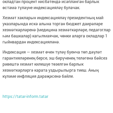
окладтан процент нисбәтендә исәпләнгән барлык
өстәмә түләүне индексацияләү булачак.
Хезмәт хакларын индексацияләү президентның май
указларында искә алына торган бюджет даирәләре
хезмәткәрләренә (медицина хезмәткәрләре, педагоглар
һәм башкалар) кагылмаячак, чөнки аларга окладлар 1
гыйнвардан индексацияләнә.
Индексация — хезмәт өчен түләү буенча төп дәүләт
гарантияләренең берсе, эш бирүченең теләгенә бәйсез
рәвештә хезмәт килешүе төзелгән барлык
хезмәткәрләргә карата уздырылырга тиеш. Аның
күләме инфляция дәрәҗәсенә бәйле.
https://tatar-inform.tatar