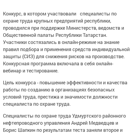
Конкурс, в котором участвовали специалисты по
охране труда крупных предприятий республики,
проводился при поддержке Министерств, ведомств и
Общественной палаты Республики Татарстан.
Участники состязались в онлайн-режиме на знание
правил подбора и применения средств индивидуальной
защиты (СИЗ) для снижения рисков на производстве.
Конкурсная программа включала в себя онлайн-
вебинар и тестирование.
Цель конкурса - повышение эффективности и качества
работы по созданию в организациях безопасных
условий труда, престижа и значимости должности
специалиста по охране труда.
Специалисты по охране труда Удмуртского районного
нефтепроводного управления Андрей Медведцев и
Борис Шапкин по результатам теста заняли второе и