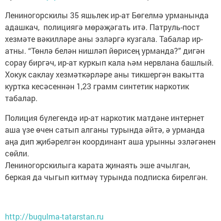
Лениногорскилы 35 яшьлек ир-ат Бөгелмә урманында
адашкач, полициягә мөрәҗәгать итә. Патруль-пост
хезмәте вәкилләре аны эзләргә кузгала. Табалар ир-
атны. “Төнлә белән нишләп йөрисең урманда?” дигән
сорау биргәч, ир-ат куркып кала һәм нервлана башлый.
Хокук саклау хезмәткәрләре аны тикшергән вакытта
куртка кесәсеннән 1,23 грамм синтетик наркотик
табалар.
Полиция бүлегендә ир-ат наркотик матдәне интернет
аша үзе өчен сатып алганы турында әйтә, ә урманда
аңа дип җибәрелгән координант аша урынны эзләгәнен
сөйли.
Лениногорскилыга карата җинаять эше ачылган,
беркая да чыгып китмәү турында подписка бирелгән.
http://bugulma-tatarstan.ru