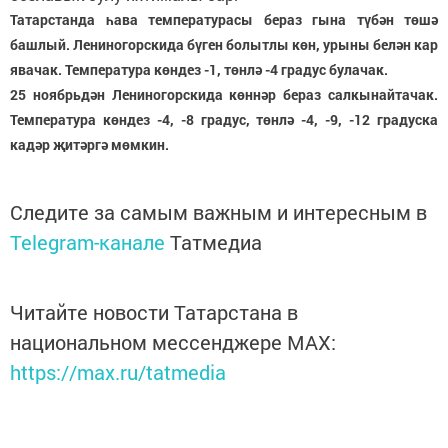
Татарстанда һава температурасы бераз гына түбән төшә
башлый. Лениногорскида бүген болытлы көн, урыны белән кар
явачак. Температура көндез -1, төнлә -4 градус булачак.
25 ноябрьдән Лениногорскида көннәр бераз салкынайтачак.
Температура көндез -4, -8 градус, төнлә -4, -9, -12 градуска
кадәр җитәргә мөмкин.
Следите за самым важным и интересным в
Telegram-канале
Татмедиа
Читайте новости Татарстана в
национальном мессенджере MАХ:
https://max.ru/tatmedia