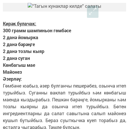
Кирәк булачак:
300 грамм шампиньон гөмбәсе
2 данә йомырка
2 данә бәрәңге
2 данә тозлы кыяр
2 данә суган
Көнбагыш мае
Майонез
Әзерләү:
Гөмбәне юабыз, әзер булганчы пешерәбез, озынча итеп
турыйбыз. Суганны ваклап турыйбыз һәм көнбагыш
маенда кыздырабыз. Пешкән бәрәңге, йомырканы һәм
тозлы кыярны да озынча итеп турыйбыз. Бөтен
ингредиентларны да салат савытына салып майонез
кушып бутыйбыз. Бераз суыткычка куеп торабыз да,
өстәлгә чыгарабыз. Тәмле булсын.