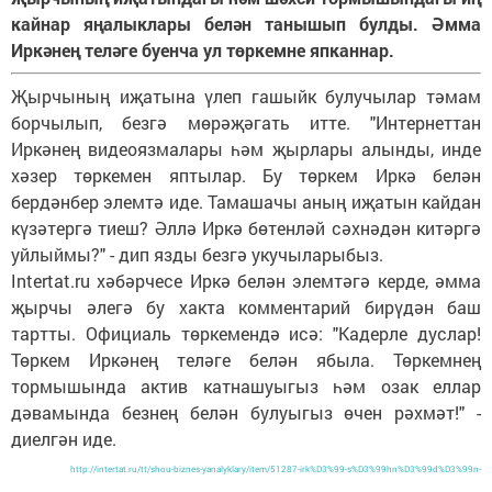
кайнар яңалыклары белән танышып булды. Әмма
Иркәнең теләге буенча ул төркемне япканнар.
Җырчының иҗатына үлеп гашыйк булучылар тәмам
борчылып, безгә мөрәҗәгать итте. "Интернеттан
Иркәнең видеоязмалары һәм җырлары алынды, инде
хәзер төркемен яптылар. Бу төркем Иркә белән
бердәнбер элемтә иде. Тамашачы аның иҗатын кайдан
күзәтергә тиеш? Әллә Иркә бөтенләй сәхнәдән китәргә
уйлыймы?" - дип язды безгә укучыларыбыз.
Intertat.ru хәбәрчесе Иркә белән элемтәгә керде, әмма
җырчы әлегә бу хакта комментарий бирүдән баш
тартты. Официаль төркемендә исә: "Кадерле дуслар!
Төркем Иркәнең теләге белән ябыла. Төркемнең
тормышында актив катнашуыгыз һәм озак еллар
дәвамында безнең белән булуыгыз өчен рәхмәт!" -
диелгән иде.
http://intertat.ru/tt/shou-biznes-yanalyklary/item/51287-irk%D3%99-s%D3%99hn%D3%99d%D3%99n-