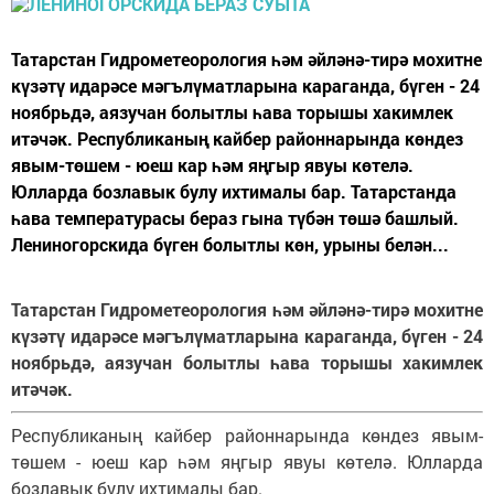
Татарстан Гидрометеорология һәм әйләнә-тирә мохитне
күзәтү идарәсе мәгълүматларына караганда, бүген - 24
ноябрьдә, аязучан болытлы һава торышы хакимлек
итәчәк. Республиканың кайбер районнарында көндез
явым-төшем - юеш кар һәм яңгыр явуы көтелә.
Юлларда бозлавык булу ихтималы бар. Татарстанда
һава температурасы бераз гына түбән төшә башлый.
Лениногорскида бүген болытлы көн, урыны белән...
Татарстан Гидрометеорология һәм әйләнә-тирә мохитне
күзәтү идарәсе мәгълүматларына караганда, бүген - 24
ноябрьдә, аязучан болытлы һава торышы хакимлек
итәчәк.
Республиканың кайбер районнарында көндез явым-
төшем - юеш кар һәм яңгыр явуы көтелә. Юлларда
бозлавык булу ихтималы бар.