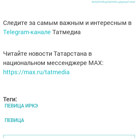
kit%D3%99rg%D3%99-uylyiymyi?.html
Следите за самым важным и интересным в
Telegram-канале
Татмедиа
Читайте новости Татарстана в
национальном мессенджере MАХ:
https://max.ru/tatmedia
Теги:
ПЕВИЦА ИРКЭ
ПЕВИЦА