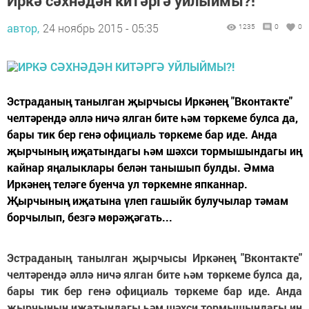
Иркә сәхнәдән китәргә уйлыймы?!
автор,
24 ноябрь 2015 - 05:35
1235
0
0
Эстраданың танылган җырчысы Иркәнең "Вконтакте"
челтәрендә әллә ничә ялган бите һәм төркеме булса да,
бары тик бер генә официаль төркеме бар иде. Анда
җырчының иҗатындагы һәм шәхси тормышындагы иң
кайнар яңалыклары белән танышып булды. Әмма
Иркәнең теләге буенча ул төркемне япканнар.
Җырчының иҗатына үлеп гашыйк булучылар тәмам
борчылып, безгә мөрәҗәгать...
Эстраданың танылган җырчысы Иркәнең "Вконтакте"
челтәрендә әллә ничә ялган бите һәм төркеме булса да,
бары тик бер генә официаль төркеме бар иде. Анда
җырчының иҗатындагы һәм шәхси тормышындагы иң