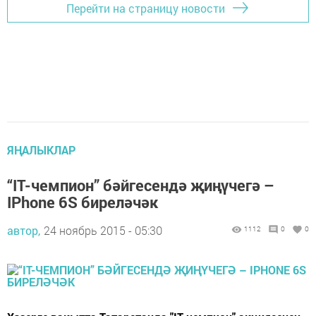
Перейти на страницу новости
ЯҢАЛЫКЛАР
“IT-чемпион” бәйгесендә җиңүчегә –
IPhone 6S биреләчәк
автор,
24 ноябрь 2015 - 05:30
1112
0
0