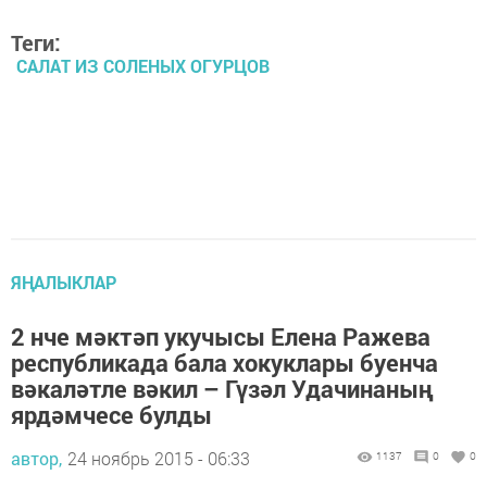
Теги:
САЛАТ ИЗ СОЛЕНЫХ ОГУРЦОВ
ЯҢАЛЫКЛАР
2 нче мәктәп укучысы Елена Ражева
республикада бала хокуклары буенча
вәкаләтле вәкил – Гүзәл Удачинаның
ярдәмчесе булды
автор,
24 ноябрь 2015 - 06:33
1137
0
0