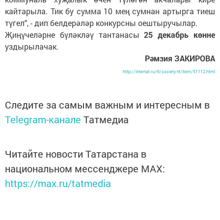
кайтарыла. Тик бу сумма 10 мең сумнан артырга тиеш
түгел", - дип белдерәләр конкурсны оештыручылар.
Җиңүчеләрне бүләкләү тантанасы
25 декабрь көнне
уздырылачак.
Рәмзия ЗАКИРОВА
http://intertat.ru/tt/society-tt/item/51112.html
Следите за самым важным и интересным в
Telegram-канале
Татмедиа
Читайте новости Татарстана в
национальном мессенджере MАХ:
https://max.ru/tatmedia