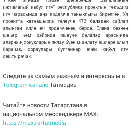
иҗтимагый кабул итү" республика проектын тәкъдим
итү чарасында аңа ярдәмче таныклыгы бирелгән. Ул
проектта катнашырга теләүче 472 баладан сайлап
алынган илле өч ярдәмченең берсе. Елена безнең
шәһәр һәм районда яшәүче балалар арасында
аларның хокукларын яклау буенча аңлату эшләре алып
барачак, сораулары булганнар өчен кабул итү
оештырачак.
Следите за самым важным и интересным в
Telegram-канале
Татмедиа
Читайте новости Татарстана в
национальном мессенджере MАХ:
https://max.ru/tatmedia