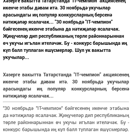
Хәзерге вакытта Татарстанда "IT-чемпион" акциясенең
икенче этабы дәвам итә. 30 ноябрьдә укучылар
арасындагы иң популяр конкурсларның берсенә
нәтиҗәләр ясалачак... "30 ноябрьдә "IT-чемпион"
бәйгесенең икенче этабына да нәтиҗәләр ясалачак.
Җиңүчеләр дип республиканың төрле районнарыннан
өч укучы игълан ителәчәк. Бу - конкурс барышында иң
күп балл туплаган яшүсмерләр. Шул ук вакытта
укучылар...
Хәзерге вакытта Татарстанда "IT-чемпион" акциясенең
икенче этабы дәвам итә. 30 ноябрьдә укучылар
арасындагы иң популяр конкурсларның берсенә
нәтиҗәләр ясалачак...
"30 ноябрьдә "IT-чемпион" бәйгесенең икенче этабына
да нәтиҗәләр ясалачак. Җиңүчеләр дип республиканың
төрле районнарыннан өч укучы игълан ителәчәк. Бу -
конкурс барышында иң күп балл туплаган яшүсмерләр.