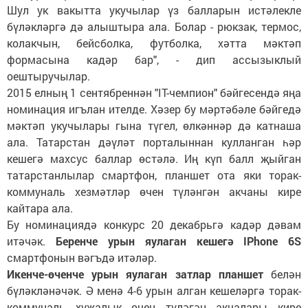
Шул ук вакытта укучылар үз балларын истәлекле
бүләкләргә дә алыштыра ала. Болар - рюкзак, термос,
колакчын, бейсболка, футболка, хәтта мәктәп
формасына кадәр бар", - дип ассызыклый
оештыручылар.
2015 елның 1 сентябреннән "IT-чемпион" бәйгесендә яңа
номинация игълан ителде. Хәзер бу мәртәбәле бәйгедә
мәктәп укучылары гына түгел, өлкәннәр дә катнаша
ала. Татарстан дәүләт порталыннан кулланган һәр
кешегә махсус баллар өстәлә. Иң күп балл җыйган
татарстанлылар смартфон, планшет ота яки торак-
коммуналь хезмәтләр өчен түләнгән акчаны кире
кайтара ала.
Бу номинациядә конкурс 20 декабрьгә кадәр дәвам
итәчәк.
Беренче урын яулаган кешегә IPhone 6S
смартфонын вәгъдә итәләр.
Икенче-өченче урын яулаган затлар планшет
белән
бүләкләнәчәк. Ә менә 4-6 урын алган кешеләргә торак-
коммуналь хуҗалык өчен түләгән акчалары кире