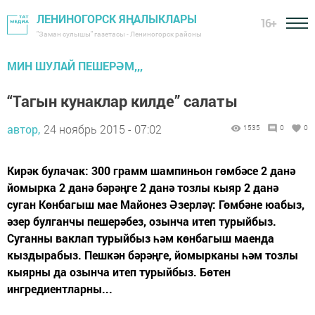
ЛЕНИНОГОРСК ЯҢАЛЫКЛАРЫ
16+
"Заман сулышы" газетасы - Лениногорск районы
МИН ШУЛАЙ ПЕШЕРӘМ,,,
“Тагын кунаклар килде” салаты
автор,
24 ноябрь 2015 - 07:02
1535
0
0
Кирәк булачак: 300 грамм шампиньон гөмбәсе 2 данә
йомырка 2 данә бәрәңге 2 данә тозлы кыяр 2 данә
суган Көнбагыш мае Майонез Әзерләү: Гөмбәне юабыз,
әзер булганчы пешерәбез, озынча итеп турыйбыз.
Суганны ваклап турыйбыз һәм көнбагыш маенда
кыздырабыз. Пешкән бәрәңге, йомырканы һәм тозлы
кыярны да озынча итеп турыйбыз. Бөтен
ингредиентларны...