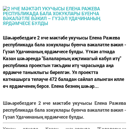
Шәһәребездәге 2 нче мәктәбе укучысы Елена Ражева
республикада бала хокуклары буенча вәкаләтле вәкил -
Гүзәл Удачинаның ярдәмчесе булды. Үткән атнада
Казан шәһәрендә "Балаларның иҗтимагый кабул итү"
республика проектын тәкъдим итү чарасында аңа
ярдәмче таныклыгы бирелгән. Ул проектта
катнашырга теләүче 472 баладан сайлап алынган илле
өч ярдәмченең берсе. Елена безнең шәһәр...
Шәһәребездәге 2 нче мәктәбе укучысы Елена Ражева
республикада бала хокуклары буенча вәкаләтле вәкил -
Гүзәл Удачинаның ярдәмчесе булды.
Үткән атнада Казан шәһәрендә "Балаларның