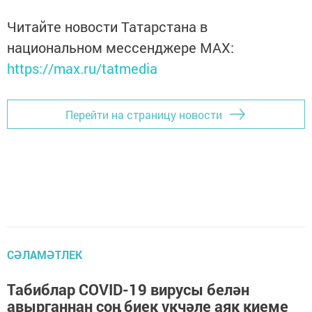
Читайте новости Татарстана в
национальном мессенджере MАХ:
https://max.ru/tatmedia
Перейти на страницу новости
СӘЛАМӘТЛЕК
Табиблар COVID-19 вирусы белән
авырганнан соң биек үкчәле аяк киеме