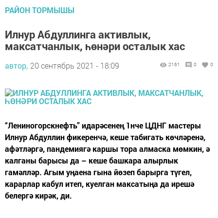
РАЙОН ТОРМЫШЫ
Илнур Абдуллинга активлык,
максатчанлык, һөнәри осталык хас
автор,
20 сентябрь 2021 - 18:09
2161
0
0
“Лениногорскнефть” идарәсенең 1нче ЦДНГ мастеры
Илнур Абдуллин фикеренчә, кеше табигать көчләренә,
афәтләргә, пандемиягә каршы тора алмаска мөмкин, ә
калганы барысы да – кеше башкара алырлык
гамәлләр. Агым уңаена гына йөзеп барырга түгел,
карарлар кабул итеп, куелган максатыңа да ирешә
белергә кирәк, ди.