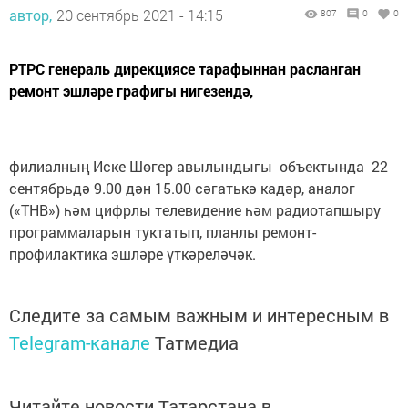
автор,
20 сентябрь 2021 - 14:15
807
0
0
РТРС генераль дирекциясе тарафыннан расланган
ремонт эшләре графигы нигезендә,
филиалның Иске Шөгер авылындыгы объектында 22
сентябрьдә 9.00 дән 15.00 сәгатькә кадәр, аналог
(«ТНВ») һәм цифрлы телевидение һәм радиотапшыру
программаларын туктатып, планлы ремонт-
профилактика эшләре үткәреләчәк.
Следите за самым важным и интересным в
Telegram-канале
Татмедиа
Читайте новости Татарстана в