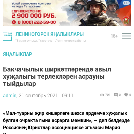
ЛЕНИНОГОРСК ЯҢАЛЫКЛАРЫ
16+
"Заман сулышы" газетасы - Лениногорск районы
ЯҢАЛЫКЛАР
Бакчачылык ширкәтләрендә авыл
хуҗалыгы терлекләрен асрауны
тыйдылар
admin,
21 сентябрь 2021 - 09:11
791
0
0
«Мал-туарны җир кишәрлеге шәхси ярдәмче хуҗалык
булган очракта гына асрарга мөмкин», — дип белдерде
Россиянең Юристлар ассоциациясе әгъзасы Мария