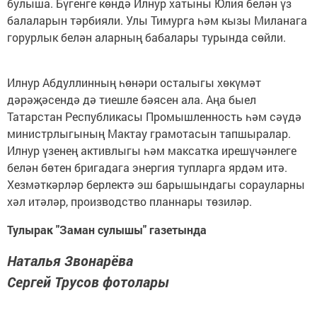
булыша. Бүгенге көндә Илнур хатыны Юлия белән үз
балаларын тәрбияли. Улы Тимурга һәм кызы Миланага
горурлык белән аларның бабалары турында сөйли.
Илнур Абдуллинның һөнәри осталыгы хөкүмәт
дәрәҗәсендә дә тиешле бәясен ала. Аңа быел
Татарстан Республикасы Промышленность һәм сәүдә
министрлыгының Мактау грамотасын тапшыралар.
Илнур үзенең активлыгы һәм максатка ирешүчәнлеге
белән бөтен бригадага энергия тупларга ярдәм итә.
Хезмәткәрләр берлектә эш барышындагы сорауларны
хәл итәләр, производство планнары төзиләр.
Тулырак "Заман сулышы" газетында
Наталья Звонарёва
Сергей Трусов фотолары