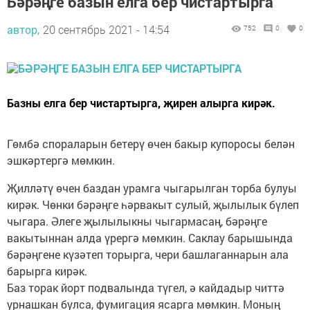
Бәрәңге базын елга бер чистартырга
автор,
20 сентябрь 2021 - 14:54
752
0
0
Базны елга бер чистартырга, җирен алырга кирәк.
Гөмбә спораларын бетерү өчен бакыр купоросы белән
эшкәртергә мөмкин.
Җилләтү өчен баздан урамга чыгарылган торба булуы
кирәк. Чөнки бәрәңге һәрвакыт сулый, җылылык бүлеп
чыгара. Әлеге җылылыкны чыгармасаң, бәрәңге
вакытыннан алда үрергә мөмкин. Саклау барышында
бәрәңгене күзәтеп торырга, чери башлаганнарын ала
барырга кирәк.
Баз торак йорт подвалында түгел, ә кайдадыр читтә
урнашкан булса, фумигация ясарга мөмкин. Моның