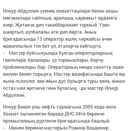
Илнур Абдуллин үзенең хезмәттәшләре белән яхшы
мөгамәләдә сөйләшә, аралаша, һәрвакыт ярдәмгә
әзер. Җитәкче дип тәкәбберләнеп тормый. Үзен
шаяртып, күпбалалы әти дип йөртә. Аның
бригадасында 13 оператор эшли, һәркайсы өчен
җаваплылык тоя бит ул, аталарча кайгырта.
- Мастер буйсынуында булган операторларның
гаиләләре, балалары, үз тормышлары, борчу-
проблемалары бар. Операторның нинди халәттә эшкә
килүен белеп торырга. Мастер вазифасында башта еш
кына психолог яки якын дус булырга туры килә, аннан
остаз һәм җитәкче генә буласың, - ди мастер Илнур
Абдуллин.
Илнур Вәкил улы нефть тармагына 2005 елда килә.
Хезмәт эшчәнлеген биредә ДНС-34тә беренче
промыселның дүртенче бригадасында башлый.
- Минем беренче мастерым Рожков Владимир