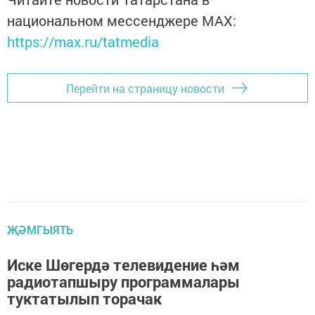
национальном мессенджере MАХ:
https://max.ru/tatmedia
Перейти на страницу новости
ҖӘМГЫЯТЬ
Иске Шөгердә телевидение һәм
радиотапшыру программалары
туктатылып торачак