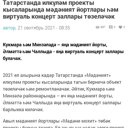
Татарстанда илкүләм проекты
кысаларында мәдәният йортлары һәм
виртуаль концерт заллары төзеләчәк
автор,
21 сентябрь 2021 - 08:35
887
0
0
Кукмара һәм Минзәләдә – яңа мәдәният йорты,
Әлмәттә һәм Чаллыда - яңа виртуаль концерт заллары
булачак.
2021 ел ахырына кадәр Татарстанда «Мәдәният»
илкүләм проекты кысаларында тагын берничә объект
төзеләчәк һәм ремонтланачак. Әйтик, Кукмара һәм
Минзәлә районнарында – өч яңа мәдәният йорты,
Әлмәттә һәм Чаллыда яңа виртуаль концерт заллары
барлыкка киләчәк.
Авыл мәдәният йортлары «Мәдәни мохит» төбәк
проекты буенча төзелә. Ел ахырына кадәр әлеге проект