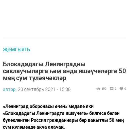
ҖӘМГЫЯТЬ
Блокададагы Ленинградны
саклаучыларга һәм анда яшәүчеләргә 50
мең сум түләячәкләр
автор,
20 сентябрь 2021 - 15:00
850
0
0
«Ленинград оборонасы өчен» медале яки
«Блокададагы Ленинградта яшәүчегә» билгесе белән
бүләкләнгән Россия гражданнары бер вакытлы 50 мең
сум күләмендә акча алачак.