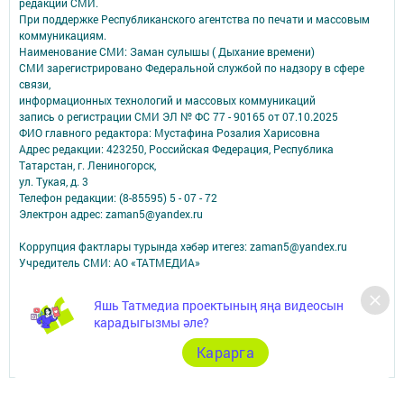
редакций СМИ.
При поддержке Республиканского агентства по печати и массовым
коммуникациям.
Наименование СМИ: Заман сулышы ( Дыхание времени)
СМИ зарегистрировано Федеральной службой по надзору в сфере
связи,
информационных технологий и массовых коммуникаций
запись о регистрации СМИ ЭЛ № ФС 77 - 90165 от 07.10.2025
ФИО главного редактора: Мустафина Розалия Харисовна
Адрес редакции: 423250, Российская Федерация, Республика
Татарстан, г. Лениногорск,
ул. Тукая, д. 3
Телефон редакции: (8-85595) 5 - 07 - 72
Электрон адрес: zaman5@yandex.ru
Коррупция фактлары турында хәбәр итегез: zaman5@yandex.ru
Учредитель СМИ: АО «ТАТМЕДИА»
Антикоррупционная политика
Яшь Татмедиа проектының яңа видеосын
АО «ТАТМЕДИА» использует «cookie»
для персонализации сервисов и
карадыгызмы әле?
удобства пользователей сайтом.
Использование «cookie» можно отменить в настройках браузера.
Карарга
Политика конфиденциальности