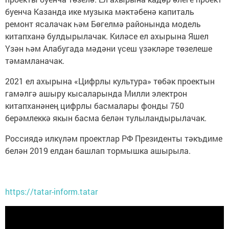
буенча Казанда ике музыка мәктәбенә капиталь
ремонт ясалачак һәм Бөгелмә районында модель
китапханә булдырылачак. Киләсе ел ахырына Яшел
Үзән һәм Алабугада мәдәни үсеш үзәкләре төзелеше
тәмамланачак.
2021 ел ахырына «Цифрлы культура» төбәк проектын
гамәлгә ашыру кысаларында Милли электрон
китапханәнең цифрлы басмалары фонды 750
берәмлеккә якын басма белән тулыландырылачак.
Россиядә илкүләм проектлар РФ Президенты тәкъдиме
белән 2019 елдан башлап тормышка ашырыла.
https://tatar-inform.tatar