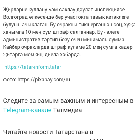
Җирләрне куллану һәм саклау дәүләт инспекциясе
Волгоград өлкәсендә бер участокта тавык кетәклеге
булуын ачыклаган. Бу очракны тикшергәннән соң, хуҗа
ханымга 10 мең сум штраф салганнар. Бу - әлеге
административ тәртип бозу өчен минималь сумма.
Кайбер очракларда штраф күләме 20 мең сумга кадәр
җитәргә мөмкин, диелә хәбәрдә.
https://tatar-inform.tatar
фото: https://pixabay.com/ru
Следите за самым важным и интересным в
Telegram-канале
Татмедиа
Читайте новости Татарстана в