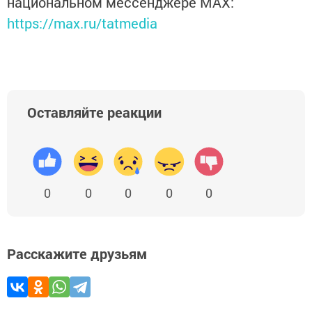
национальном мессенджере MАХ:
https://max.ru/tatmedia
Оставляйте реакции
0
0
0
0
0
Расскажите друзьям