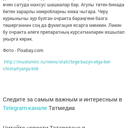
өчен сатуда махсус шашкалар бар. Агулы төтен бинада
бөтен зарарлы микробларны юкка чыгара. Черү
куркынычы зур булган очракта бәрәңгене базга
төшергәннән соң да фумигация ясарга мөмкин. Ләкин
бу очракта әлеге препаратның күрсәтмәләрен яхшылап
укырга кирәк.
Фото - Pixabay.com
http://muslumirc.ru/news/stati/brge-bazyn-elga-ber-
chistartyarga-kirk
Следите за самым важным и интересным в
Telegram-канале
Татмедиа
Читайте новости Татарстана в