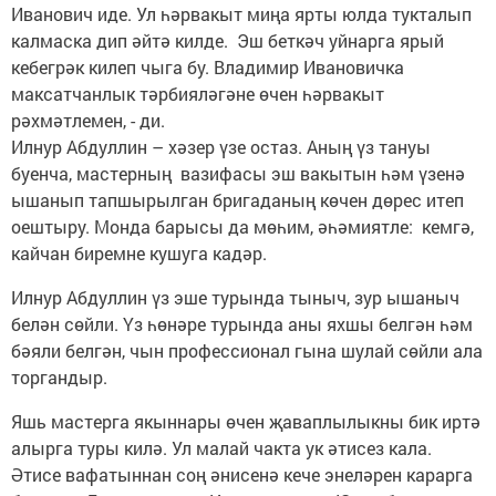
Иванович иде. Ул һәрвакыт миңа ярты юлда тукталып
калмаска дип әйтә килде. Эш беткәч уйнарга ярый
кебегрәк килеп чыга бу. Владимир Ивановичка
максатчанлык тәрбияләгәне өчен һәрвакыт
рәхмәтлемен, - ди.
Илнур Абдуллин – хәзер үзе остаз. Аның үз тануы
буенча, мастерның вазифасы эш вакытын һәм үзенә
ышанып тапшырылган бригаданың көчен дөрес итеп
оештыру. Монда барысы да мөһим, әһәмиятле: кемгә,
кайчан биремне кушуга кадәр.
Илнур Абдуллин үз эше турында тыныч, зур ышаныч
белән сөйли. Үз һөнәре турында аны яхшы белгән һәм
бәяли белгән, чын профессионал гына шулай сөйли ала
торгандыр.
Яшь мастерга якыннары өчен җаваплылыкны бик иртә
алырга туры килә. Ул малай чакта ук әтисез кала.
Әтисе вафатыннан соң әнисенә кече энеләрен карарга