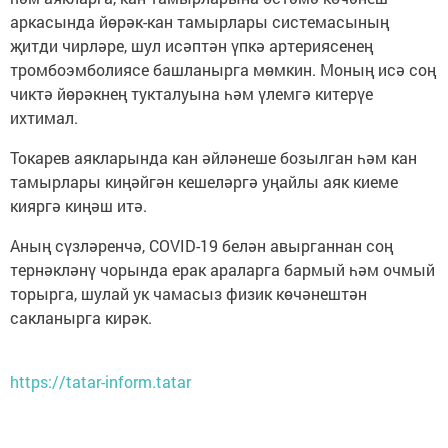
аркасында йөрәк-кан тамырлары системасының
җитди чирләре, шул исәптән үпкә артериясенең
тромбоэмболиясе башланырга мөмкин. Моның исә соң
чиктә йөрәкнең тукталуына һәм үлемгә китерүе
ихтимал.
Токарев аякларында кан әйләнеше бозылган һәм кан
тамырлары киңәйгән кешеләргә уңайлы аяк киеме
кияргә киңәш итә.
Аның сүзләренчә, COVID-19 белән авырганнан соң
тернәкләнү чорында ерак араларга бармый һәм очмый
торырга, шулай ук чамасыз физик көчәнештән
сакланырга кирәк.
https://tatar-inform.tatar