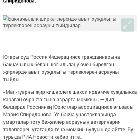
Спиридонова.
Югары суд Россия Федерациясе гражданнарына
бакчачылык белән шөгыльләнү өчен бирелгән
җирләрдә авыл хуҗалыгы терлекләрен асрауны
тыйды.
«Мал-туарны җир кишәрлеге шәхси ярдәмче хуҗалыкка
караган очракта гына асрарга мөмкин», — дип
белдерде Россиянең Юристлар ассоциациясе әгъзасы
Мария Спиридонова. Ул бакча участокларында
умарталар тоту бөҗәкләр асрауның ветеринария
таләпләрен үтәгәндә генә мөмкин булуын да әйтте. Бу
турыда РИА Новости хәбәр итте.