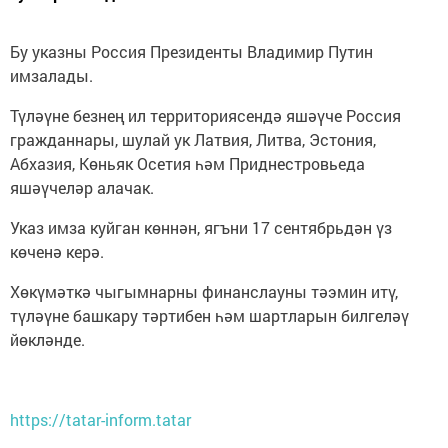
Бу указны Россия Президенты Владимир Путин
имзалады.
Түләүне безнең ил территориясендә яшәүче Россия
гражданнары, шулай ук Латвия, Литва, Эстония,
Абхазия, Көньяк Осетия һәм Приднестровьеда
яшәүчеләр алачак.
Указ имза куйган көннән, ягъни 17 сентябрьдән үз
көченә керә.
Хөкүмәткә чыгымнарны финанслауны тәэмин итү,
түләүне башкару тәртибен һәм шартларын билгеләү
йөкләнде.
https://tatar-inform.tatar