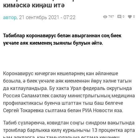
кимәскә киңәш итә
автор,
21 сентябрь 2021 - 07:22
767
0
0
Табиблар коронавирус белән авырганнан соң биек
үкчәле аяк киеменең зыянлы булуын әйтә.
Коронавирус кичергән кешеләрнең кан әйләнеше
бозыла, ә биек үкчәле аяк киеменнән йөрү хәлне тагын
да катлауландыра. Бу хакта Урал федераль округында
Россия Сәламәтлек саклау министрлыгының медицина
профилактикасы буенча штаттан тыш баш белгече
Сергей Токаревка сылтама белән РИА Новости яза.
Табиб сүзләренчә, ковидтан соңгы синдром вакытында
тромблар барлыкка килү куркынычы 13 процентка арта
һәм аякларга, кан тамырларына өстәмә көчәнеш