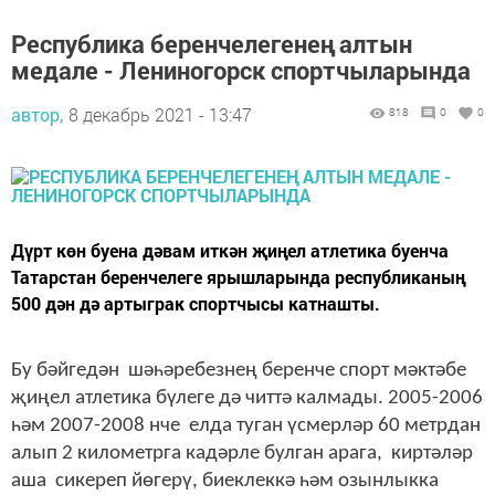
Республика беренчелегенең алтын
медале - Лениногорск спортчыларында
автор,
8 декабрь 2021 - 13:47
818
0
0
Дүрт көн буена дәвам иткән җиңел атлетика буенча
Татарстан беренчелеге ярышларында республиканың
500 дән дә артыграк спортчысы катнашты.
Бу бәйгедән шәһәребезнең беренче спорт мәктәбе
җиңел атлетика бүлеге дә читтә калмады. 2005-2006
һәм 2007-2008 нче елда туган үсмерләр 60 метрдан
алып 2 километрга кадәрле булган арага, киртәләр
аша сикереп йөгерү, биеклеккә һәм озынлыкка