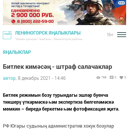
ЛЕНИНОГОРСК ЯҢАЛЫКЛАРЫ
16+
"Заман сулышы" газетасы - Лениногорск районы
ЯҢАЛЫКЛАР
Битлек кимәсәң - штраф салачаклар
автор,
8 декабрь 2021 - 14:46
788
0
0
Битлек режимын бозу турындагы эшләр буенча
тикшерү үткәрмәскә һәм экспертиза билгеләмәскә
мөмкин – биредә беркетмә һәм фотофиксация җитә.
РФ Югары судының административ хокук бозулар