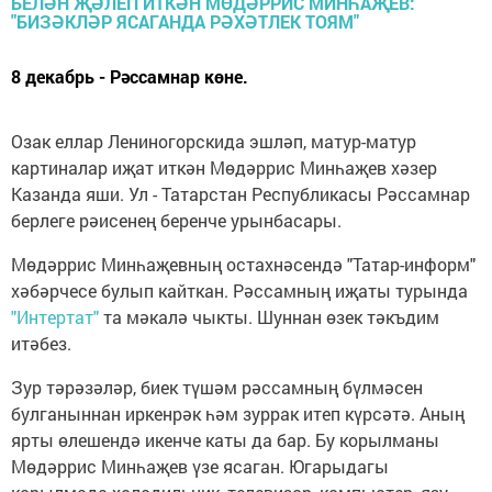
8 декабрь - Рәссамнар көне.
Озак еллар Лениногорскида эшләп, матур-матур
картиналар иҗат иткән Мөдәррис Минһаҗев хәзер
Казанда яши. Ул - Татарстан Республикасы Рәссамнар
берлеге рәисенең беренче урынбасары.
Мөдәррис Минһаҗевның остахнәсендә "Татар-информ"
хәбәрчесе булып кайткан. Рәссамның иҗаты турында
"Интертат"
та мәкалә чыкты. Шуннан өзек тәкъдим
итәбез.
Зур тәрәзәләр, биек түшәм рәссамның бүлмәсен
булганыннан иркенрәк һәм зуррак итеп күрсәтә. Аның
ярты өлешендә икенче каты да бар. Бу корылманы
Мөдәррис Минһаҗев үзе ясаган. Югарыдагы