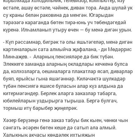
корылмада холодильник, телевизор, компьютер, язу
өстәле, ашау өстәле, чәйнек, диван тора. Анда шулай ук
су краны белән раковина да менгән. Югарыдан
тәрәзәгә караганда бөтен тирә-юнь уч төбендәгедәй
күренә. Илһамланып утыру өчен — бу менә дигән урын.
- Күп рәссамнар, бигрәк тә олы яшьтәгеләр, менә дигән
картиналарын сата алмыйча җафалана, - ди Мөдәррис
Минһаҗев. - Аларның пенсияләре дә бик түбән.
Элеккеге заманда аларның окладлары кечкенә булса
да, колхозларга, оешмаларга плакатлар ясап, диварлар
буяп, ярыйсы гына яшәгәннәр. Киләчәктә шулкадәр
түбән пенсиягә яшисе буласын алар күз алдына да
китермәгәндер. Берлек аларга заказлар табарга,
юбилейларын уздырырга тырыша. Бергә булгач,
тормыш итү барыбер җиңелрәк.
Хәзер берүзеңә генә заказ табуы бик кыен, чөнки чын
сәнгать әсәрен бөтен кеше дә сатып ала алмый.
Халыкның акчасы көндәлек ихтыяҗын