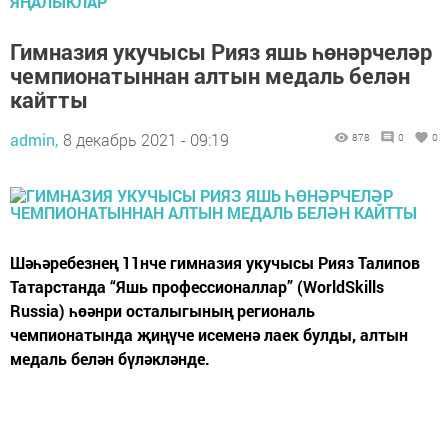
ЯҢАЛЫКЛАР
Гимназия укучысы Рияз яшь һөнәрчеләр
чемпионатыннан алтын медаль белән
кайтты
admin,
8 декабрь 2021 - 09:19
878
0
0
Шәһәребезнең 11нче гимназия укучысы Рияз Талипов
Татарстанда “Яшь профессионаллар” (WorldSkills
Russia) һөәнри осталыгының региональ
чемпионатында җиңүче исеменә лаек булды, алтын
медаль белән бүләкләнде.