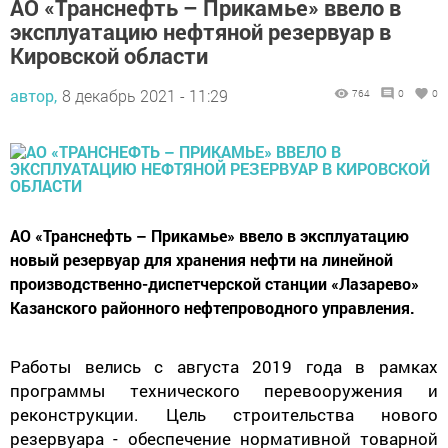
АО «Транснефть – Прикамье» ввело в
эксплуатацию нефтяной резервуар в
Кировской области
автор,
8 декабрь 2021 - 11:29
764
0
0
АО «Транснефть – Прикамье» ввело в эксплуатацию
новый резервуар для хранения нефти на линейной
производственно-диспетчерской станции «Лазарево»
Казанского районного нефтепроводного управления.
Работы велись с августа 2019 года в рамках
программы технического перевооружения и
реконструкции. Цель строительства нового
резервуара - обеспечение нормативной товарной