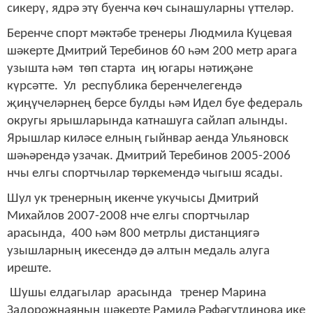
сикерү, ядрә этү буенча көч сынашуларны үттеләр.
Беренче спорт мәктәбе тренеры Людмила Куцевая
шәкерте Дмитрий Теребинов 60 һәм 200 метр арага
узышта һәм төп старта иң югары нәтиҗәне
күрсәтте. Ул республика беренчелегендә
җиңүчеләрнең берсе булды һәм Идел буе федераль
округы ярышларында катнашуга сайлап алынды.
Ярышлар киләсе елның гыйнвар аенда Ульяновск
шәһәрендә узачак. Дмитрий Теребинов 2005-2006
нчы елгы спортчылар төркемендә чыгыш ясады.
Шул ук тренерның икенче укучысы Дмитрий
Михайлов 2007-2008 нче елгы спортчылар
арасында, 400 һәм 800 метрлы дистанциягә
узышларның икесендә дә алтын медаль алуга
иреште.
Шушы елдагылар арасында тренер Марина
Задорожнаяның шәкерте Рамилә Рәфәгүтдинова ике