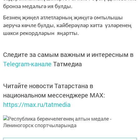
бронза медальгә ия булды.
Безнең җиңел атлетларның җиңүгә омтылышы
аеруча көчле булды, кайберәүләр хәтта үзләренең
шәхси рекордларын яңартты.
Следите за самым важным и интересным в
Telegram-канале
Татмедиа
Читайте новости Татарстана в
национальном мессенджере MАХ:
https://max.ru/tatmedia