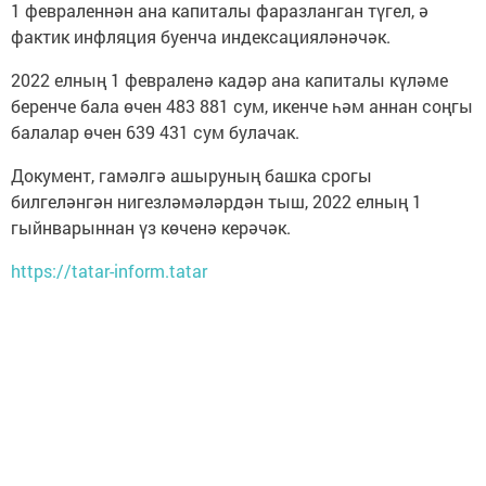
1 февраленнән ана капиталы фаразланган түгел, ә
фактик инфляция буенча индексацияләнәчәк.
2022 елның 1 февраленә кадәр ана капиталы күләме
беренче бала өчен 483 881 сум, икенче һәм аннан соңгы
балалар өчен 639 431 сум булачак.
Документ, гамәлгә ашыруның башка срогы
билгеләнгән нигезләмәләрдән тыш, 2022 елның 1
гыйнварыннан үз көченә керәчәк.
https://tatar-inform.tatar