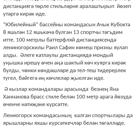
дистанциягә төрле стильләрне аралаштырып йөзеп
үтәргә кирәк иде.
“Юбилейный” бассейны командасын Ачык Кубокта
8 яшьтән 12 яшькәчә булган 13 спортчы тәгъдим
итте. 100 метрлы баттерфляй дистанциясендә
лениногорскилы Раил Сафин көмеш призны яулап
алды. Әлеге катлаулы дистанциядә мондый
уңышка ирешү өчен аңа шактый көч куярга кирәк
булды, чөнки көндәшләре дә тел-теш тидерерлек
түгел, бәйгегә иң көчлеләр җыелган иде.
Ә кызлар командалары арасында безнең Яна
Ханнанова брасс стиле белән 100 метр арага йөзүдә
өченче нәтиҗәне күрсәтте.
Лениогорск командасының калган спортчылары да
ярышларны яхшы күрсәткечләр белән төгәлләде.