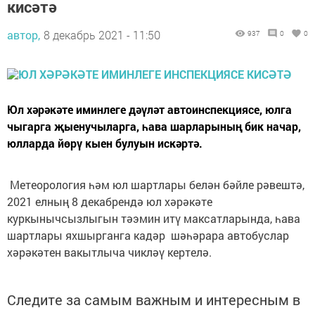
кисәтә
автор,
8 декабрь 2021 - 11:50
937
0
0
Юл хәрәкәте иминлеге дәүләт автоинспекциясе, юлга
чыгарга җыенучыларга, һава шарларының бик начар,
юлларда йөрү кыен булуын искәртә.
Метеорология һәм юл шартлары белән бәйле рәвештә,
2021 елның 8 декабрендә юл хәрәкәте
куркынычсызлыгын тәэмин итү максатларында, һава
шартлары яхшырганга кадәр шәһәрара автобуслар
хәрәкәтен вакытлыча чикләү кертелә.
Следите за самым важным и интересным в