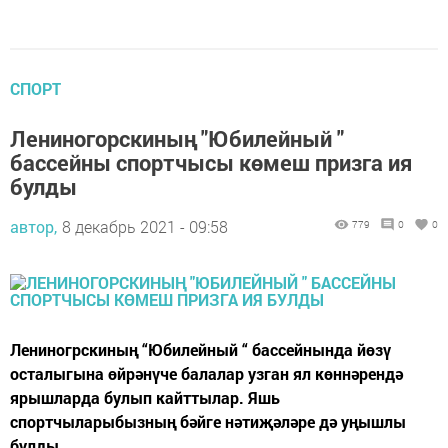
СПОРТ
Лениногорскиның "Юбилейный "
бассейны спортчысы көмеш призга ия
булды
автор,
8 декабрь 2021 - 09:58
779
0
0
Лениногрскиның “Юбилейный “ бассейнында йөзү
осталыгына өйрәнүче балалар узган ял көннәрендә
ярышларда булып кайттылар. Яшь
спортчыларыбызның бәйге нәтиҗәләре дә уңышлы
булды.