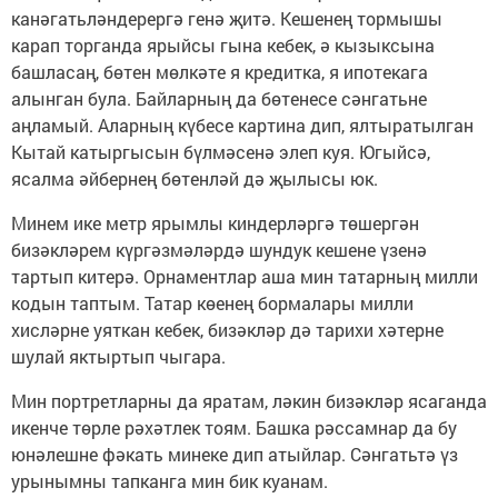
канәгатьләндерергә генә җитә. Кешенең тормышы
карап торганда ярыйсы гына кебек, ә кызыксына
башласаң, бөтен мөлкәте я кредитка, я ипотекага
алынган була. Байларның да бөтенесе сәнгатьне
аңламый. Аларның күбесе картина дип, ялтыратылган
Кытай катыргысын бүлмәсенә элеп куя. Югыйсә,
ясалма әйбернең бөтенләй дә җылысы юк.
Минем ике метр ярымлы киндерләргә төшергән
бизәкләрем күргәзмәләрдә шундук кешене үзенә
тартып китерә. Орнаментлар аша мин татарның милли
кодын таптым. Татар көенең бормалары милли
хисләрне уяткан кебек, бизәкләр дә тарихи хәтерне
шулай яктыртып чыгара.
Мин портретларны да яратам, ләкин бизәкләр ясаганда
икенче төрле рәхәтлек тоям. Башка рәссамнар да бу
юнәлешне фәкать минеке дип атыйлар. Сәнгатьтә үз
урынымны тапканга мин бик куанам.