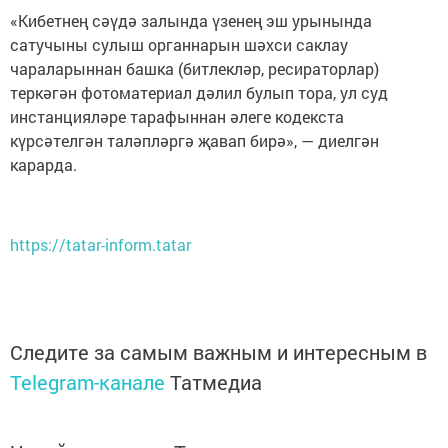
«Кибетнең сәүдә залында үзенең эш урынында
сатучыны сулыш органнарын шәхси саклау
чараларыннан башка (битлекләр, ресираторлар)
теркәгән фотоматериал дәлил булып тора, ул суд
инстанцияләре тарафыннан әлеге кодекста
күрсәтелгән таләпләргә җавап бирә», — диелгән
карарда.
https://tatar-inform.tatar
Следите за самым важным и интересным в
Telegram-канале
Татмедиа