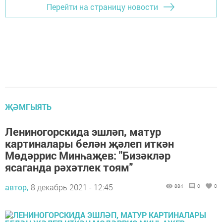
Перейти на страницу новости
ҖӘМГЫЯТЬ
Лениногорскида эшләп, матур
картиналары белән җәлеп иткән
Мөдәррис Минһаҗев: "Бизәкләр
ясаганда рәхәтлек тоям"
автор,
8 декабрь 2021 - 12:45
884
0
0