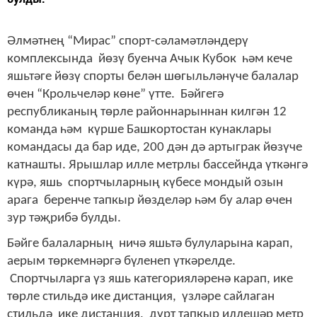
Әлмәтнең “Мирас” спорт-сәламәтләндерү
комплексында йөзү буенча Ачык Кубок һәм кече
яшьтәге йөзү спорты белән шөгыльләнүче балалар
өчен “Крольчеләр көне” үтте. Бәйгегә
республиканың төрле районнарыннан килгән 12
команда һәм күрше Башкортостан кунаклары
командасы да бар иде, 200 дән дә артыграк йөзүче
катнашты. Ярышлар илле метрлы бассейнда үткәнгә
күрә, яшь спортчыларның күбесе мондый озын
арага беренче тапкыр йөзделәр һәм бу алар өчен
зур тәҗрибә булды.
Бәйге балаларның ничә яшьтә булуларына карап,
аерым төркемнәргә бүленеп үткәрелде.
Спортчыларга үз яшь категорияләренә карап, ике
төрле стильдә ике дистанция, үзләре сайлаган
стильдә ике дистанция, дүрт тапкыр иллешәр метр