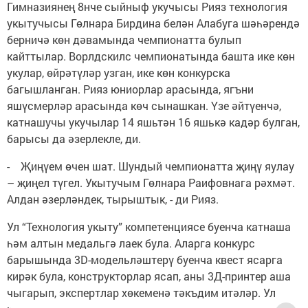
Гимназиянең 8нче сыйныф укучысы Рияз технология
укытучысы Гөлнара Бирдина белән Алабуга шәһәрендә
берничә көн дәвамында чемпионатта булып
кайттылар. Ворлдскилс чемпионатында башта ике көн
укулар, өйрәтүләр узган, ике көн конкурска
багышланган. Рияз юниорлар арасында, ягъни
яшүсмерләр арасында көч сынашкан. Үзе әйтүенчә,
катнашучы укучылар 14 яшьтән 16 яшькә кадәр булган,
барысы да әзерлекле, ди.
- Җиңүем өчен шат. Шундый чемпионатта җиңү яулау
– җиңел түгел. Укытучым Гөлнара Раифовнага рәхмәт.
Алдан әзерләндек, тырыштык, - ди Рияз.
Ул “Технология укыту” компетенциясе буенча катнаша
һәм алтын медальгә лаек була. Аларга конкурс
барышында 3D-модельләштерү буенча квест ясарга
кирәк була, конструкторлар ясап, аны 3Д-принтер аша
чыгарып, экспертлар хөкеменә тәкъдим итәләр. Ул