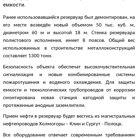
емкости.
Ранее использовавшийся резервуар был демонтирован, на
его месте возведён новый объемом 50 тыс. куб. м,
диаметром 60 м и высотой 18 м. Стенка резервуара
полистового исполнения, имеет 8 поясов. Общий вес
использованных в строительстве металлоконструкций
составляет 1300 тонн.
Безопасность объекта обеспечат высокочувствительная
сигнализация и новые комбинированные системы
пожаротушения и водяного охлаждения. Для защиты
емкости и технологических трубопроводов от коррозии
смонтирована новая станция катодной защиты и
протяженные анодные заземлители.
Прием нефти в резервуар будет вестись из магистральных
нефтепроводов Холмогоры – Клин и Сургут - Полоцк.
Все оборудование отвечает современным требованиям