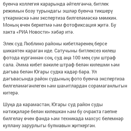
буенча коллегия карарында әйтелгәнчә, битлек
режимын бозу турындагы эшләр буенча тикшерү
үткәрмәскә һәм экспертиза билгеләмәскә мөмкин.
Моның өчен беркетмә һәм фотофиксация җитә. Бу
хакта «РИА Новости» хәбәр итә.
Элек суд Люблино районы кибетләренең берсе
шикаятен караган иде. Сатучыны битлексез килеш
фотода күргәннән соң, суд аңа 100 мең сум штраф
сала. Әмма кибет вәкиле штраф белән килешми һәм
дәгъва белән Югары судка кадәр бара. Ул
дәгъвасында район судының фото буенча экспертиза
билгеләмәгәнлеген һәм шаһитлардан сорамаганлыгын
китерә.
Шуңа да карамастан, Югары суд район суды
нәтиҗәләре белән килешкән һәм бу очракта гаепне
билгеләү өчен фәндә һәм техникада махсус белемнәр
куллану зарурлыгы булмавын җиткергән.