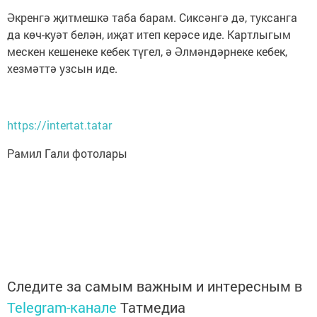
Әкренгә җитмешкә таба барам. Сиксәнгә дә, туксанга
да көч-куәт белән, иҗат итеп керәсе иде. Картлыгым
мескен кешенеке кебек түгел, ә Әлмәндәрнеке кебек,
хезмәттә узсын иде.
https://intertat.tatar
Рамил Гали фотолары
Следите за самым важным и интересным в
Telegram-канале
Татмедиа