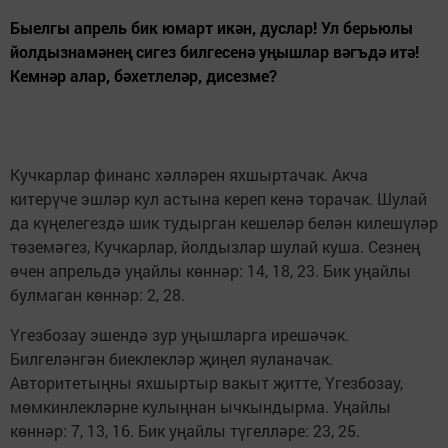
Быелгы апрель бик юмарт икән, дуслар! Ул берьюлы
йолдызнамәнең сигез билгесенә уңышлар вәгъдә итә!
Кемнәр алар, бәхетлеләр, дисезме?
Кучкарлар финанс хәлләрен яхшыртачак. Акча
китерүче эшләр кул астына кереп кенә торачак. Шулай
да күңелегездә шик тудырган кешеләр белән килешүләр
төземәгез, Кучкарлар, йолдызлар шулай куша. Сезнең
өчен апрельдә уңайлы көннәр: 14, 18, 23. Бик уңайлы
булмаган көннәр: 2, 28.
Үгезбозау эшендә зур уңышларга ирешәчәк.
Билгеләнгән биеклекләр җиңел яуланачак.
Авторитетыңны яхшыртыр вакыт җитте, Үгезбозау,
мөмкинлекләрне кулыңнан ычкындырма. Уңайлы
көннәр: 7, 13, 16. Бик уңайлы түгелләре: 23, 25.