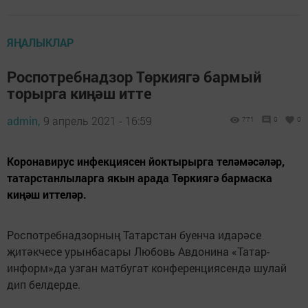
ЯҢАЛЫКЛАР
Роспотребнадзор Төркиягә бармый
торырга киңәш итте
admin,
9 апрель 2021 - 16:59
771
0
0
Коронавирус инфекциясен йоктырырга теләмәсәләр,
татарстанлыларга якын арада Төркиягә бармаска
киңәш иттеләр.
Роспотребнадзорның Татарстан буенча идарәсе
җитәкчесе урынбасары Любовь Авдонина «Татар-
информ»да узган матбугат конференциясендә шулай
дип белдерде.