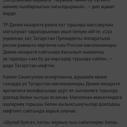
көннең чынбарлыгын чагылдырмый», — дип җавап
бирде.
ТР Диния нәзарәте рәисе хат турында массакүләм
мәгълүмат чараларыннан укып белүен әйтте. «Сүз
уңаеннан, хат Татарстан Президенты Аппаратына
рәсми рәвештә кергәнче һәм Россия мөселманнары
Диния нәзарәте сайтында басылып чыкканчы
ук таралды һәм бу да нәрсәдер турында сөйли», —
диде Татарстан мөфтие.
Камил Сәмигуллин искәрткәнчә, дүшәмбе көнне
съездда ул Татарстан мөселманнары Диния нәзарәте
җитәкчесе вазифасында дүрт ел эшчәнлеге турында
доклад белән чыгыш ясаячак. Мөселман өммәтендәге
эшләрнең торышы белән кызыксынучылар докладны
мөфтият сайтында карый алачак.
«Шулай булгач, хатны язуның чын сәбәпләрен Аллаһ