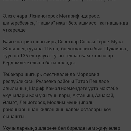
Әлеге чара Лениногорск Мәгариф идарәсе,
шәһәребезнең “Чишмә” иҗат берләшмәсе катнашында
үткәрелде.
Бәйге патриот шагыйрь, Советлар Союзы Герое Муса
Җәлилнең тууына 115 ел, бөек классигыбыз Г.Тукайның
тууына 135 ел тулуга, туган телләр һәм халыклар
бердәмлеге елына багышланды.
Төбәкара шигырь фестивалендә Мордовия
республикасы Рузаевка районы Татар Пешләсе
авылының Шәриф Камал исемендәге урта мәктәбе
укучылары һәм укытучылары, Актаныш, Азнакай,
Әлмәт, Лениогорск, Мөслим муниципаль
районнарыннан килгән яшь каләм осталары көч
сынашты.
Укучыларның эшләренә бәя бирелде һәм җиңүчеләр