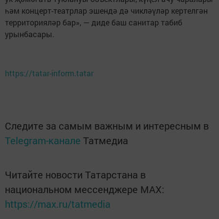
һәм концерт-театрлар эшендә дә чикләүләр кертелгән
территорияләр бар», — диде баш санитар табиб
урынбасары.
https://tatar-inform.tatar
Следите за самым важным и интересным в
Telegram-канале
Татмедиа
Читайте новости Татарстана в
национальном мессенджере MАХ:
https://max.ru/tatmedia