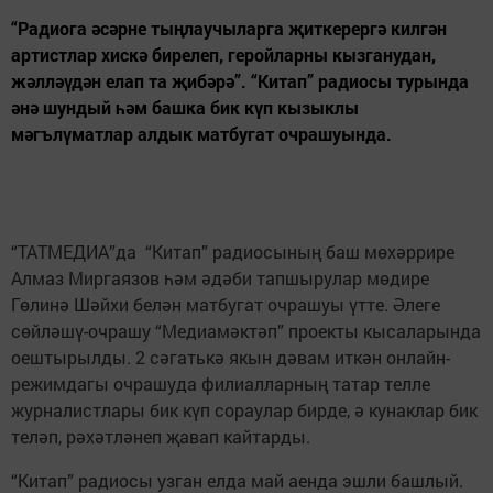
“Радиога әсәрне тыңлаучыларга җиткерергә килгән
артистлар хискә бирелеп, геройларны кызганудан,
жәлләүдән елап та җибәрә”. “Китап” радиосы турында
әнә шундый һәм башка бик күп кызыклы
мәгълүматлар алдык матбугат очрашуында.
“ТАТМЕДИА”да “Китап” радиосының баш мөхәррире
Алмаз Миргаязов һәм әдәби тапшырулар мөдире
Гөлинә Шәйхи белән матбугат очрашуы үтте. Әлеге
сөйләшү-очрашу “Медиамәктәп” проекты кысаларында
оештырылды. 2 сәгатькә якын дәвам иткән онлайн-
режимдагы очрашуда филиалларның татар телле
журналистлары бик күп сораулар бирде, ә кунаклар бик
теләп, рәхәтләнеп җавап кайтарды.
“Китап” радиосы узган елда май аенда эшли башлый.