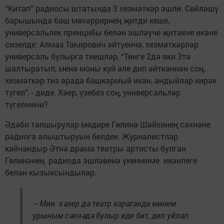
“Китап” радиосы штатында 3 хезмәткәр эшли. Сөйләшү
барышында баш мөхәррирнең җитди кеше,
универсальлек принцибы белән эшләүче җитәкче икәне
сизелде: Алмаз Таһирович әйтүенчә, хезмәткәрләр
универсаль булырга тиешләр, “Төнге 2дә яки 3тә
шалтыратып, менә моны куй әле дип әйткәннән соң,
хезмәткәр тиз арада башкармый икән, андыйлар кирәк
түгел”, - диде. Хәер, үзебез соң, универсальләр
түгелмени?
Әдәби тапшырулар мөдире Гөлинә Шәйхинең сәхнәне
радиога алыштыруын белдек. Журналистлар
кайчандыр Әтнә драма театры артисты булган
Гөлинәнең радиода эшләвенә үкенмиме икәнлеге
белән кызыксындылар.
– Мин хәзер дә театр караганда минем
урыным сәхнәдә булыр иде бит, дип уйлап