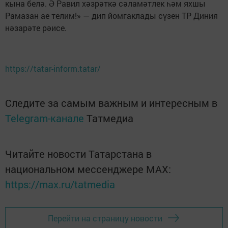
кына белә. Ә Равил хәзрәткә сәламәтлек һәм яхшы
Рамазан ае телим!» — дип йомгаклады сүзен ТР Диния
нәзарәте рәисе.
https://tatar-inform.tatar/
Следите за самым важным и интересным в
Telegram-канале
Татмедиа
Читайте новости Татарстана в
национальном мессенджере MАХ:
https://max.ru/tatmedia
Перейти на страницу новости