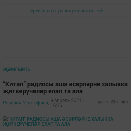
Перейти на страницу новости
ҖӘМГЫЯТЬ
“Китап” радиосы аша әсәрләрне халыкка
җиткерүчеләр елап та ала
9 апрель 2021 -
Розалия Мостафина,
905
0
0
16:26