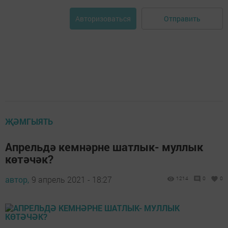
Отправить
Авторизоваться
ҖӘМГЫЯТЬ
Апрельдә кемнәрне шатлык- муллык
көтәчәк?
автор,
9 апрель 2021 - 18:27
1214
0
0