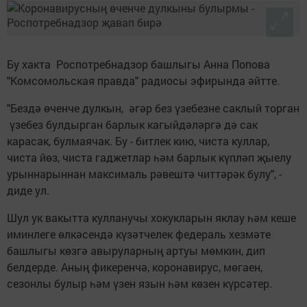
Бу хакта Роспотребнадзор башлыгы Анна Попова
"Комсомольская правда" радиосы эфирында әйтте.
"Бездә өченче дулкын, әгәр без үзебезне саклый торган
үзебез булдырган барлык кагыйдәләргә дә сак
карасак, булмаячак. Бу - битлек кию, чиста куллар,
чиста йөз, чиста гаджетлар һәм барлык күпләп җыелу
урыннарыннан максималь рәвештә читтәрәк булу", -
диде ул.
Шул ук вакытта кулланучы хокукларын яклау һәм кеше
иминлеге өлкәсендә күзәтчелек федераль хезмәте
башлыгы көзгә авыруларның артуы мөмкин, дип
белдерде. Аның фикеренчә, коронавирус, мөгаен,
сезонлы булыр һәм үзен язын һәм көзен күрсәтер.