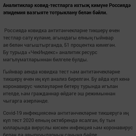
Аналитиклар ковид-тестларга ихтыҗ кимүне Россиядә
эпидемия вазгыяте тотрыклану белән бәйли.
Россиядә ковидка антитәнчекләрне тикшерү өчен
тестлар сату күләме, агымдагы елның гыйнвар
ае белән чагыштырганда, 51 процентка кимегән.
Бу турыда «ЧекИндекс» аналитик ресурс
мәгълүматларыннан билгеле булды.
Гыйнвар аенда ковидка тест һәм антитәнчекләрне
тикшерү өчен иң күп анализ бирелгән. Бу айда күп кенә
коронавирус чикләүләрне бетерү турында игълан
ителде, һәм гражданнар өйдәге эш режимыннан
чыгарга әзерләнде.
Covid-19 инфекциясенә антитәнчекләрне тикшерүгә иң
күп тест 2020 елның октябрендә ясалган, бу тын
юлларында вируслы кискен инфекция һәм коронавирус
белән дә авыручыларның санына бәйле.