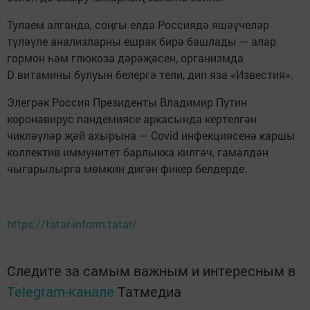
Тулаем алганда, соңгы елда Россиядә яшәүчеләр
түләүле анализларны ешрак бирә башлады — алар
гормон һәм глюкоза дәрәҗәсен, организмда
D витамины булуын белергә тели, дип яза «Известия».
Элегрәк Россия Президенты Владимир Путин
коронавирус пандемиясе аркасында кертелгән
чикләүләр җәй ахырына — Covid инфекциясенә каршы
коллектив иммунитет барлыкка килгәч, гамәлдән
чыгарылырга мөмкин дигән фикер белдерде.
https://tatar-inform.tatar/
Следите за самым важным и интересным в
Telegram-канале
Татмедиа