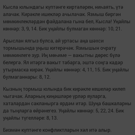
Кысла юлындагы күптәнге киртәләрен, ниһаять, үтә
алачак. Кирәкле ишекләр ачылачак. Язмыш биргән
мөмкинлекләрдән файдалана гына бел, Кысла! Уңайлы
көннәр: 3, 9, 14. Бик уңайлы булмаган көннәр: 10, 21.
Арыслан ялгыз булса, ай уртасы аңа шәхси
тормышында уңыш китерәчәк. Язмышын очрату
мөмкинлеге зур. Иң мөһиме — вакытны дөрес бүлә
белергә. Ял итәргә вакыт табарга, эштә соңга кадәр
утырмаска кирәк. Уңайлы көннәр: 4, 11, 15. Бик уңайлы
булмаганнары: 8, 12.
Кызның тормыш юлында бик кирәкле кешеләр килеп
чыгачак. Аларның киңәшләре үрләр яуларга,
хаталардан сакланырга ярдәм итәр. Шуңа башкаларны
да тыңларга өйрәнегез. Уңайлы көннәр: 5, 22, 24. Бик
уңайлы түгелләре: 8, 13.
Бизмән күптәнге конфликтларын хәл итә алыр.