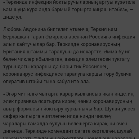
«Төркиядә инфекция йоктыручыларның артуы күзәтелә
һәм шуңа күрә анда бармый торырга киңәш итәбез», —
диде ул.
Любовь Авдонина билгеләп үткәнчә, Төркия һәм
Берләшкән Гарәп Әмирлекләреннән Россиягә инфекция
алып кайтучылар бар. Төркиядә коронавирусның
Британия штаммы таралуын да искәртте. Әмма бу ил
белән чикләр ябылмаган, авиация элемтәсен туктату
турындагы карарны да бары тик Россиянең
коронавирус инфекциясе таралуга каршы тору буенча
оператив штабы гына кабул итә ала.
«Әгәр чит илгә чыгарга карар кылгансыз икән инде, иң
элек прививка ясатырга кирәк, чөнки коронавирусның
авыр формасын йоктыру куркынычы бар. Шулай ук сез
сәфәр кылырга ниятләгән илдә нинди чикләү
чаралары гамәлдә булуын белешергә кирәк, ни өчен
дигәндә, Төркиядә комендант сәгате кертелгән, шулай
ук җәмәгать туклануы объектлары, күңел ачу чаралары