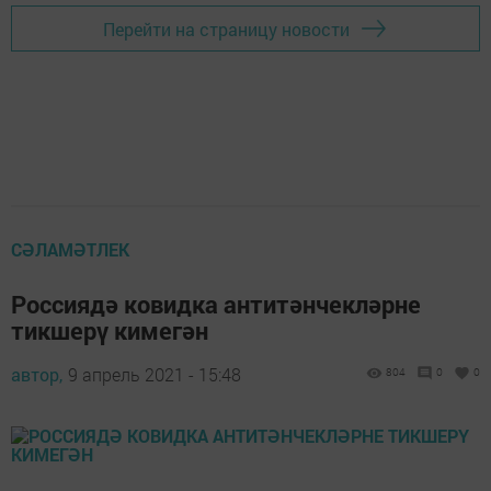
Перейти на страницу новости
СӘЛАМӘТЛЕК
Россиядә ковидка антитәнчекләрне
тикшерү кимегән
автор,
9 апрель 2021 - 15:48
804
0
0