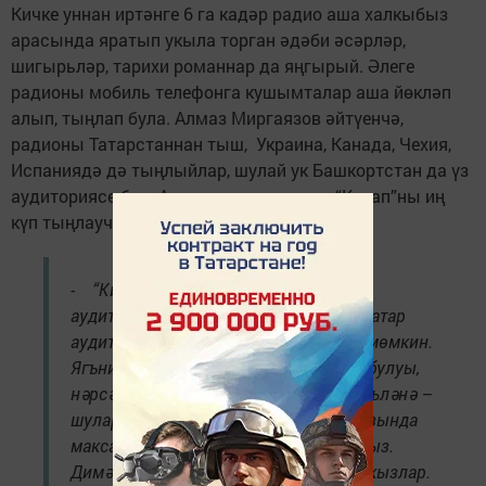
Кичке уннан иртәнге 6 га кадәр радио аша халкыбыз
арасында яратып укыла торган әдәби әсәрләр,
шигырьләр, тарихи романнар да яңгырый. Әлеге
радионы мобиль телефонга кушымталар аша йөкләп
алып, тыңлап була. Алмаз Миргаязов әйтүенчә,
радионы Татарстаннан тыш, Украина, Канада, Чехия,
Испаниядә дә тыңлыйлар, шулай ук Башкортстан да үз
аудиториясе бар. Аудитория дигәннән, “Китап”ны иң
күп тыңлаучы – хатын-кызлар.
- “Китап” радиосын ачканда да без
аудиторияне күз алдына китердек. Аватар
аудитория дигән термин аша әйтергә мөмкин.
Ягъни ул кешенең йөзе, аңа ничә яшь булуы,
нәрсә белән мәшгуль, ни белән шөгыльләнә –
шуларны бергә туплап, бер кеше образында
максатчан аудитория җыеп бирә алабыз.
Димәк, безнең аудиториябез – хатын-кызлар.