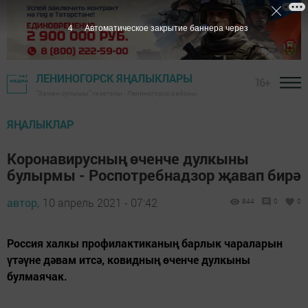
3
Автоматическое закрытие баннера через
ЛЕНИНОГОРСК ЯҢАЛЫКЛАРЫ
16+
"Заман сулышы" газетасы - Лениногорск районы
ЯҢАЛЫКЛАР
Коронавирусның өченче дулкыны
булырмы - Роспотребнадзор җавап бирә
автор,
10 апрель 2021 - 07:42
844
0
0
Россия халкы профилактиканың барлык чараларын
үтәүне дәвам итсә, ковидның өченче дулкыны
булмаячак.