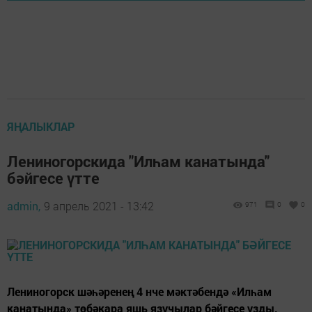
ЯҢАЛЫКЛАР
Лениногорскида "Илһам канатында"
бәйгесе үтте
admin,
9 апрель 2021 - 13:42
971
0
0
Лениногорск шәһәренең 4 нче мәктәбендә «Илһам
канатында» төбәкара яшь язучылар бәйгесе узды.