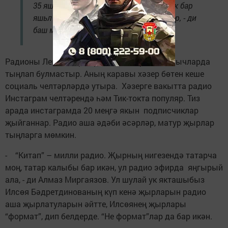
35 яшьтән өлкәнрәк кешеләр. Шулай ук бар
яшьләр дә, балалар да, 12-13 яшьлекләр, - ди
баш мөхәррир Алмаз Миргаязов.
Радионы Лениногорск районында радиоалгычларда
тыңлап булмастыр. Аның каравы хәзер бөтен кеше
социаль челтәрләрдә утыра. Хәзерге вакытта радио
Инстаграм челтәрендә һәм Тик-токта популяр. Тиз
арада инстаграмда 20 меңгә якын подписчиклар
җыйганнар. Радио аша әдәби әсәрләр, матур җырлар
тыңларга мөмкин.
- “Китап” – милли радио. Җырның нигезендә татарча
моң, татар калыбы бар икән, ул радио эфирда яңгырый
ала, - ди Алмаз Миргаязов. Ул шулай ук якташыбыз
Илсөя Бәдретдинованың күп кенә җырларын радио
аша җырлатуларын әйтте, Илсөянең җырлары
“формат”, дип белдерде. “Не формат”лар да бар икән.