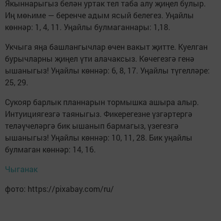
Якыннарыгыз белән уртак тел таба алу җиңел булыр.
Иң мөһиме — беренче адым ясый белегез. Уңайлы
көннәр: 1, 4, 11. Уңайлы булмаганнары: 1,18.
Укчыга яңа башлангычлар өчен вакыт җитте. Куелган
бурычларны җиңел үти алачаксыз. Көчегезгә генә
ышаныгыз! Уңайлы көннәр: 6, 8, 17. Уңайлы түгелләре:
25, 29.
Сукояр барлык планнарын тормышка ашыра алыр.
Интуициягезгә таяныгыз. Фикерегезне үзгәртергә
теләүчеләргә бик ышанып бармагыз, үзегезгә
ышаныгыз! Уңайлы көннәр: 10, 11, 28. Бик уңайлы
булмаган көннәр: 14, 16.
Чыганак
фото: https://pixabay.com/ru/