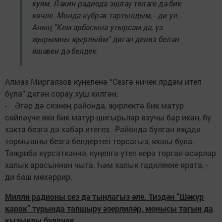
куям. Ләкин радиода эшләү теләге дә бик
көчле. Монда күбрәк тартылдым, - ди ул.
Аның “Кем арбасына утырсам да, үз
җырымны җырлыйм” дигән девиз белән
яшәвен дә белдек.
Алмаз Миргаязов күңеленә “Сезгә ничек ярдәм итеп
була” дигән сорау хуш килгән.
- Әгәр дә сезнең районда, җирлектә бик матур
сөйләүче яки бик матур шигырьләр язучы бар икән, бу
хакта безгә дә хәбәр итегез. Районда булган иҗади
тормышны безгә белдертеп торсагыз, яхшы була.
Тәҗрибә күрсәткәнчә, күңелгә үтеп керә торган әсәрләр
халык арасыннан чыга. Һәм халык гадилекне ярата, -
ди баш мөхәррир.
Милли радионы сез дә тыңлагыз әле. Тиздән “Шәкүр
карак” турында тапшыру әзерлиләр, монысы тагын да
кызыклы булачак.