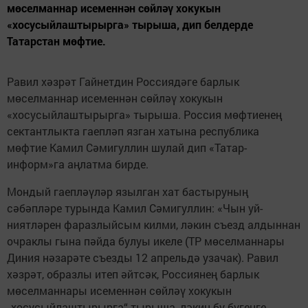
мөселманнар исеменнән сөйләү хокукын
«хосусыйлаштырырга» тырыша, дип белдерде
Татарстан мөфтие.
Равил хәзрәт Гайнетдин Россиядәге барлык
мөселманнар исеменнән сөйләү хокукын
«хосусыйлаштырырга» тырыша. Россия мөфтиенең
сектантлыкта гаепләп язган хатына республика
мөфтие Камил Сәмигуллин шулай дип «Татар-
информ»га аңлатма бирде.
Мондый гаепләүләр язылган хат бастыруның
сәбәпләре турында Камил Сәмигуллин: «Чын уй-
ниятләрен фаразлыйсым килми, ләкин съезд алдыннан
очраклы гына пәйда булуы икеле (ТР мөселманнары
Диния нәзарәте съезды 12 апрельдә узачак). Равил
хәзрәт, образлы итеп әйтсәк, Россиянең барлык
мөселманнары исеменнән сөйләү хокукын
„хосусыйлаштырырга“ тырыша, ләкин бу бүгенге