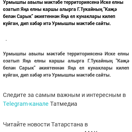
Урмышлы авылы мәктәбе территориясенә Иске елны
озатып Яңа елны каршы алырга Г.Тукайның "Кәҗә
белән Сарык" әкиятеннән Яңа ел кунаклары килеп
куйган, дип хәбәр итә Урмышлы мәктәбе сайты.
Урмышлы авылы мәктәбе территориясенә Иске елны
озатып Яңа елны каршы алырга Г.Тукайның "Кәҗә
белән Сарык" әкиятеннән Яңа ел кунаклары килеп
куйган, дип хәбәр итә Урмышлы мәктәбе сайты.
Следите за самым важным и интересным в
Telegram-канале
Татмедиа
Читайте новости Татарстана в