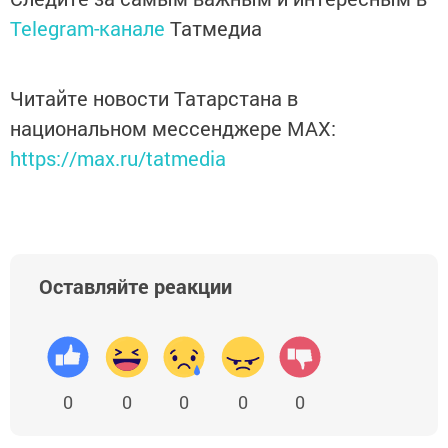
Telegram-канале
Татмедиа
Читайте новости Татарстана в
национальном мессенджере MАХ:
https://max.ru/tatmedia
Оставляйте реакции
0
0
0
0
0