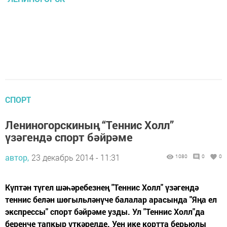
СПОРТ
Лениногорскиның “Теннис Холл”
үзәгендә спорт бәйрәме
автор,
23 декабрь 2014 - 11:31
1080
0
0
Күптән түгел шәһәребезнең "Теннис Холл" үзәгендә
теннис белән шөгыльләнүче балалар арасында "Яңа ел
экспрессы" спорт бәйрәме узды. Ул "Теннис Холл"да
беренче тапкыр үткәрелде. Уен ике кортта берьюлы