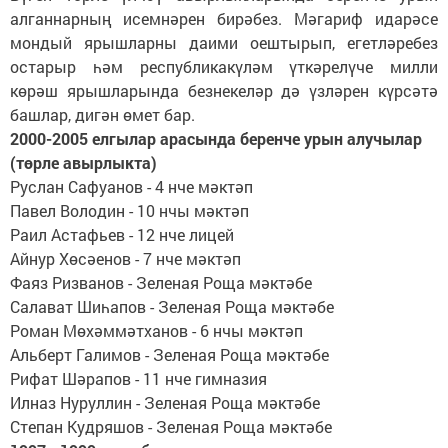
алганнарның исемнәрен бирәбез. Мәгариф идарәсе
мондый ярышларны даими оештырып, егетләребез
остарыр һәм республикакүләм үткәрелүче милли
көрәш ярышларында безнекеләр дә үзләрен күрсәтә
башлар, дигән өмет бар.
2000-2005 елгылар арасында беренче урын алучылар
(төрле авырлыкта)
Руслан Сафуанов - 4 нче мәктәп
Павел Володин - 10 нчы мәктәп
Раил Астафьев - 12 нче лицей
Айнур Хөсәенов - 7 нче мәктәп
Фаяз Ризванов - Зеленая Роща мәктәбе
Салават Шиһапов - Зеленая Роща мәктәбе
Роман Мөхәммәтханов - 6 нчы мәктәп
Альберт Галимов - Зеленая Роща мәктәбе
Рифат Шәрапов - 11 нче гимназия
Илназ Нуруллин - Зеленая Роща мәктәбе
Степан Кудряшов - Зеленая Роща мәктәбе