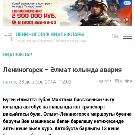
ЛЕНИНОГОРСК ЯҢАЛЫКЛАРЫ
16+
"Заман сулышы" газетасы - Лениногорск районы
ЯҢАЛЫКЛАР
Лениногорск – Әлмәт юлында авария
автор,
23 декабрь 2014 - 12:02
2275
0
0
Бүген Әлмәттә Түбән Мактама бистәсеннән чыгу
юлында автобус катнашында юл-транспорт
вакыйгасы була. Әлмәт-Лениногорск маршруты буенча
баручы йөк машинасы белән бәрелешү нәтиҗәсендә
алты кеше зыян күрә. Автобуста барлыгы 13 кеше