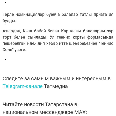
Төрле номинацияләр буенча балалар татлы призга ия
булды.
Ахырдан, Кыш бабай белән Кар кызы балаларны зур
торт белән сыйлады. Ул теннис корты формасында
пешерелгән иде,- дип хәбәр итте шәһәребезнең "Теннис
Холл" үзәге.
Следите за самым важным и интересным в
Telegram-канале
Татмедиа
Читайте новости Татарстана в
национальном мессенджере MАХ: