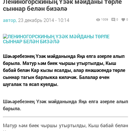
Лениногорскиның Үзәк мәйданы төрле
сыннар белән бизәлә
автор,
23 декабрь 2014 - 10:14
1009
0
0
Шәһәребезнең Үзәк мәйданында Яңа елга әзерле алып
барыла. Матур һәм биек чыршы утыртылды, Кыш
бабай белән Кар кызы ясалды, алар янәшәсендә төрле
сыннар тагын барлыкка киләчәк. Балалар өчен
шугалак та ясап куелды.
Шәһәребезнең Үзәк мәйданында Яңа елга әзерле алып
барыла.
Матур һәм биек чыршы утыртылды, Кыш бабай белән