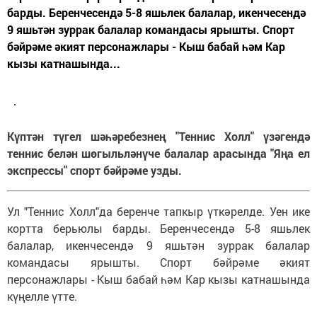
барды. Беренчесендә 5-8 яшьлек балалар, икенчесендә
9 яшьтән зуррак балалар командасы ярышты. Спорт
бәйрәме әкият персонажлары - Кыш бабай һәм Кар
кызы катнашында...
Күптән түгел шәһәребезнең "Теннис Холл" үзәгендә
теннис белән шөгыльләнүче балалар арасында "Яңа ел
экспрессы" спорт бәйрәме узды.
Ул "Теннис Холл"да беренче тапкыр үткәрелде. Уен ике
кортта берьюлы барды. Беренчесендә 5-8 яшьлек
балалар, икенчесендә 9 яшьтән зуррак балалар
командасы ярышты. Спорт бәйрәме әкият
персонажлары - Кыш бабай һәм Кар кызы катнашында
күңелле үтте.