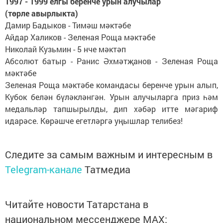
1997 - 1999 елгы беренче урын алучылар
(төрле авырлыкта)
Дамир Бадыков - Тимәш мәктәбе
Айдар Халиков - Зеленая Роща мәктәбе
Николай Кузьмин - 5 нче мәктәп
Абсолют батыр - Ранис Әхмәтҗанов - Зеленая Роща
мәктәбе
Зеленая Роща мәктәбе командасы беренче урын алып,
Кубок белән бүләкләнгән. Урын алучыларга приз һәм
медальләр тапшырылды, дип хәбәр итте мәгариф
идарәсе. Көрәшче егетләргә уңышлар телибез!
Следите за самым важным и интересным в
Telegram-канале
Татмедиа
Читайте новости Татарстана в
национальном мессенджере MАХ: