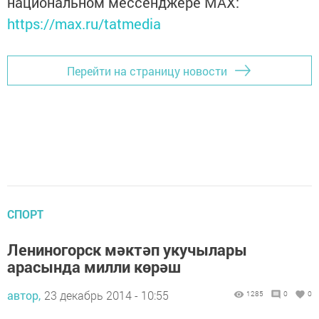
национальном мессенджере MАХ:
https://max.ru/tatmedia
Перейти на страницу новости
СПОРТ
Лениногорск мәктәп укучылары
арасында милли көрәш
автор,
23 декабрь 2014 - 10:55
1285
0
0