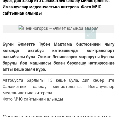
була, дип хәбәр итә Сәламәтлек саклау министрлыгы.
Имгәнүчеләр медсанчастька китерелә. Фото МЧС
сайтыннан алынды
Бүген Әлмәттә Түбән Мактама бистәсеннән чыгу
юлында автобус катнашында юл-транспорт
вакыйгасы була. Әлмәт-Лениногорск маршруты буенча
баручы йөк машинасы белән бәрелешү нәтиҗәсендә
алты кеше зыян күрә.
Автобуста барлыгы 13 кеше була, дип хәбәр итә
Сәламәтлек саклау министрлыгы. Имгәнүчеләр
медсанчастька китерелә.
Фото МЧС сайтыннан алынды
Следите за самым важным и интересным в