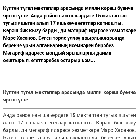
Күптән түгел мәктәпләр арасында милли көрәш буенча
ярыш үтте. Анда район һәм шәһәрдәге 15 мәктәптән
тугыз яшьтән алып 17 яшькәчә егетләр катнашты.
Көрәш бик кызу барды, ди мәгариф идарәсе хезмәткәре
Марс Хәсәнов. Бүген төрле үлчәү авырлыкларында
беренче урын алганнарның исемнәрен бирәбез.
Мәгариф идарәсе мондый ярышларны даими
оештырып, егетләребез остарыр һәм...
Күптән түгел мәктәпләр арасында милли көрәш буенча
ярыш үтте.
Анда район һәм шәһәрдәге 15 мәктәптән тугыз яшьтән
алып 17 яшькәчә егетләр катнашты. Көрәш бик кызу
барды, ди мәгариф идарәсе хезмәткәре Марс Хәсәнов.
Бүген төрле үлчәү авырлыкларында беренче урын