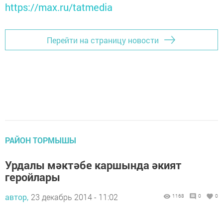
https://max.ru/tatmedia
Перейти на страницу новости
РАЙОН ТОРМЫШЫ
Урдалы мәктәбе каршында әкият
геройлары
автор,
23 декабрь 2014 - 11:02
1168
0
0