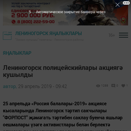
5
Автоматическое закрытие баннера через
ЛЕНИНОГОРСК ЯҢАЛЫКЛАРЫ
16+
"Заман сулышы" газетасы - Лениногорск районы
ЯҢАЛЫКЛАР
Лениногорск полицейскийлары акциягә
кушылды
автор,
29 апрель 2019 - 09:42
1288
0
1
25 апрельдә «Россия балалары-2019» акциясе
кысаларында Лениногорск тәртип сакчылары
"ФОРПОСТ" җәмәгать тәртибен саклау буенча яшьләр
оешмалары үзәге активистлары белән берлектә