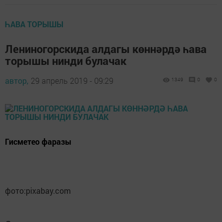
ҺАВА ТОРЫШЫ
Лениногорскида алдагы көннәрдә һава
торышы нинди булачак
автор,
29 апрель 2019 - 09:29
1349
0
0
Гисметео фаразы
фото:pixabay.com