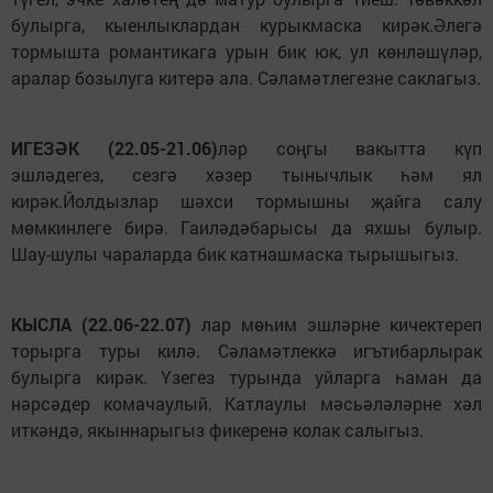
булырга, кыенлыклардан курыкмаска кирәк.Әлегә
тормышта романтикага урын бик юк, ул көнләшүләр,
аралар бозылуга китерә ала. Сәламәтлегезне саклагыз.
ИГЕЗӘК (22.05-21.06)
ләр соңгы вакытта күп
эшләдегез, сезгә хәзер тынычлык һәм ял
кирәк.Йолдызлар шәхси тормышны җайга салу
мөмкинлеге бирә. Гаиләдәбарысы да яхшы булыр.
Шау-шулы чараларда бик катнашмаска тырышыгыз.
КЫСЛА (22.06-22.07)
лар мөһим эшләрне кичектереп
торырга туры килә. Сәламәтлеккә игътибарлырак
булырга кирәк. Үзегез турында уйларга һаман да
нәрсәдер комачаулый. Катлаулы мәсьәләләрне хәл
иткәндә, якыннарыгыз фикеренә колак салыгыз.