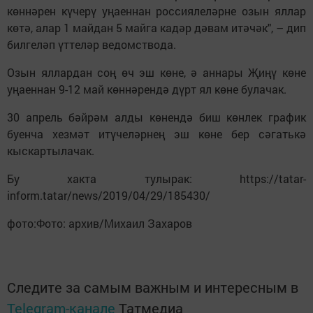
көннәрен күчерү уңаеннан россиялеләрне озын яллар
көтә, алар 1 майдан 5 майга кадәр дәвам итәчәк", – дип
билгеләп үттеләр ведомствода.
Озын яллардан соң өч эш көне, ә аннары Җиңү көне
уңаеннан 9-12 май көннәрендә дүрт ял көне булачак.
30 апрель бәйрәм алды көнендә биш көнлек график
буенча хезмәт итүчеләрнең эш көне бер сәгатькә
кыскартылачак.
Бу хакта тулырак: https://tatar-
inform.tatar/news/2019/04/29/185430/
фото:Фото: архив/Михаил Захаров
Следите за самым важным и интересным в
Telegram-канале
Татмедиа