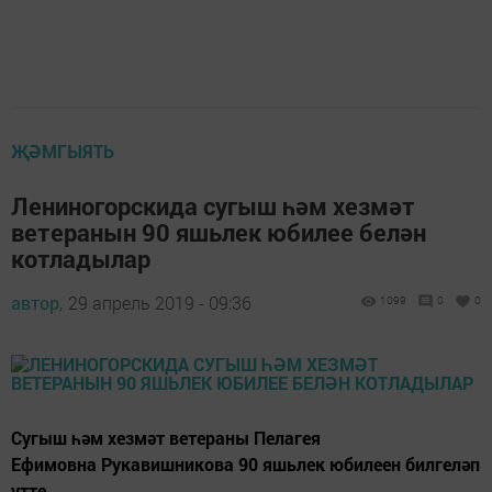
ҖӘМГЫЯТЬ
Лениногорскида сугыш һәм хезмәт
ветеранын 90 яшьлек юбилее белән
котладылар
автор,
29 апрель 2019 - 09:36
1099
0
0
Сугыш һәм хезмәт ветераны Пелагея
Ефимовна Рукавишникова 90 яшьлек юбилеен билгеләп
үтте.