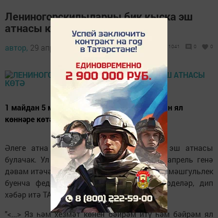
Лениногорскилыларны бик кыска эш
атнасы көтә
автор,
29 апрель 2019 - 09:22
1041
0
0
1 майдан 5 майга кадәр Россия халкын озын ял
көннәре көтә.
Әлеге атна агымдагы елның иң кыска эш атнасы
булачак. Ул нибары ике көн - 29 һәм 30 апрель генә
дәвам итәчәк. Бу хакта Россия Хезмәт һәм мәшгульлек
буенча федераль хезмәтендә искә төшерделәр, дип
хәбәр итә ТАСС.
"<...> Яз һәм хезмәт көнен бәйрәм итү һәм бәйрәм ял