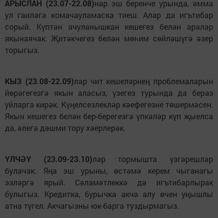
АРЫСЛАН (23.07-22.08)
нар эш беренче урында, әмма
ул гаиләгә комачауламаска тиеш. Алар да игътибар
сорый. Күптән ачуланышкан кешегез белән аралар
якынаячак. Җитәкчегез белән мөһим сөйләшүгә әзер
торыгыз.
КЫЗ (23.08-22.09)
лар чит кешеләрнең проблемаларын
йөрәгегезгә якын аласыз, үзегез турында да бераз
уйларга кирәк. Күңелсезлекләр кәефегезне төшермәсен.
Якын кешегез белән бер-берегезгә үпкәләр күп җыелса
да, әлегә дәшми тору хәерлерәк.
ҮЛЧӘҮ (23.09-23.10)
ләр тормышта үзгәрешләр
булачак. Яңа эш урыны, өстәмә керем чыганагы
эзләргә ярый. Сәламәтлеккә дә игътибарлырак
булыгыз. Кредитка, бурычка акча алу өчен уңышлы
атна түгел. Акчагызны юк-барга туздырмагыз.