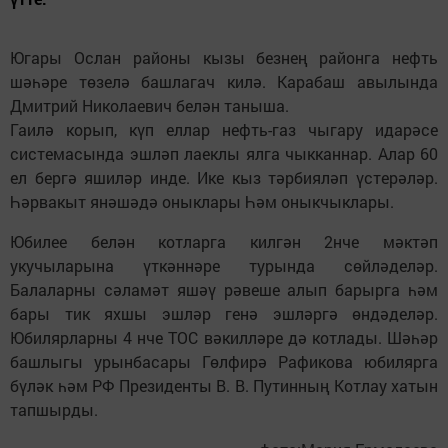
Югары Ослан районы кызы безнең районга нефть
шәһәре төзелә башлагач килә. Карабаш авылында
Дмитрий Николаевич белән таныша.
Гаилә корып, күп еллар нефть-газ чыгару идарәсе
системасында эшләп лаеклы ялга чыкканнар. Алар 60
ел бергә яшиләр инде. Ике кыз тәрбияләп үстерәләр.
Һәрвакыт янәшәдә оныклары Һәм оныкчыклары.
Юбилее белән котларга килгән 2нче мәктәп
укучыларына үткәннәре турында сөйләделәр.
Балаларны сәламәт яшәү рәвеше алып барырга һәм
бары тик яхшы эшләр генә эшләргә өндәделәр.
Юбилярларны 4 нче ТОС вәкилләре дә котлады. Шәһәр
башлыгы урынбасары Гөлфирә Рафикова юбилярга
бүләк һәм РФ Президенты В. В. Путинның Котлау хатын
тапшырды.