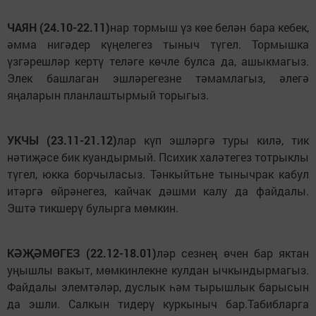
ЧАЯН (24.10-22.11)
нар тормыш үз көе белән бара кебек,
әмма нигәдер күңелегез тыныч түгел. Тормышка
үзгәрешләр кертү теләге көчле булса да, ашыкмагыз.
Элек башлаган эшләрегезне тәмамлагыз, әлегә
яңаларын планлаштырмый торыгыз.
УКЧЫ (23.11-21.12)
лар күп эшләргә туры килә, тик
нәтиҗәсе бик куандырмый. Психик халәтегез тотрыклы
түгел, юкка борчыласыз. Тәнкыйтьне тынычрак кабул
итәргә өйрәнегез, кайчак дәшми калу да файдалы.
Эштә тикшерү булырга мөмкин.
КӘҖӘМӨГЕЗ (22.12-18.01)
ләр сезнең өчен бар яктан
уңышлы вакыт, мөмкинлекне кулдан ычкындырмагыз.
Файдалы элемтәләр, дуслык һәм тырышлык барысын
да эшли. Салкын тидерү куркыныч бар.Табибларга