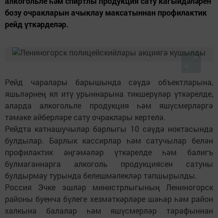
алкогольле һәм спиртлы продукция сату кагыйдәләрен
бозу очракларын ачыклау максатыннан профилактик
рейд үткәрделәр.
Рейд чаралары барышында сәүдә объектларына,
яшьләрнең ял итү урыннарына тикшерүләр үткәрелде,
аларда алкогольле продукция һәм яшүсмерләргә
тәмәке әйберләре сату очраклары кертелә.
Рейдта катнашучылар барлыгы 10 сәүдә ноктасында
булдылар. Барлык кассирлар һәм сатучылар белән
профилактик әңгәмәләр үткәрелде һәм балигъ
булмаганнарга алкоголь продукциясен сатуны
булдырмау турында белешмәлекләр тапшырылды.
Россия Эчке эшләр министрлыгының Лениногорск
районы буенча бүлеге хезмәткәрләре шәһәр һәм район
халкына балалар һәм яшүсмерләр тарафыннан