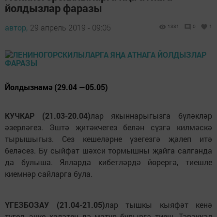
йолдызлар фаразы
автор,
29 апрель 2019 - 09:05
1331
0
1
Йолдызнамә (29.04 —05.05)
КУЧКАР (21.03-20.04)
лар якыннарыгызга бүләкләр
әзерләгез. Эштә җитәкчегез белән сүзгә килмәскә
тырышыгыз. Сез кешеләрне үзегезгә җәлеп итә
беләсез. Бу сыйфат шәхси тормышны җайга салганда
да булыша. Ялларда кибетләрдә йөрергә, тиешле
киемнәр сайларга була.
ҮГЕЗБОЗАУ (21.04-21.05)
лар тышкы кыяфәт кенә
түгел, эчке халәтең дә матур булырга тиеш. Тәвәккәл