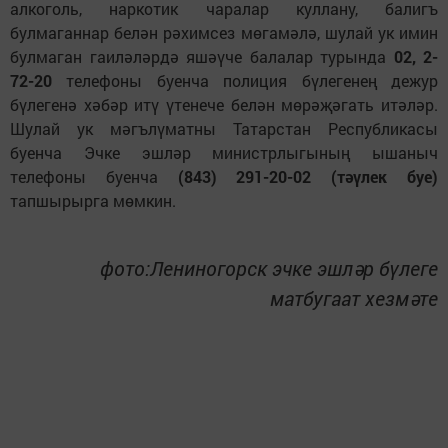
алкоголь, наркотик чаралар куллану, балигъ
булмаганнар белән рәхимсез мөгамәлә, шулай ук имин
булмаган гаиләләрдә яшәүче балалар турында
02, 2-
72-20
телефоны буенча полиция бүлегенең дежур
бүлегенә хәбәр итү үтенече белән мөрәҗәгать итәләр.
Шулай ук мәгълүматны Татарстан Республикасы
буенча Эчке эшләр министрлыгының ышаныч
телефоны буенча
(843) 291-20-02 (тәүлек буе)
тапшырырга мөмкин.
фото:Лениногорск эчке эшләр бүлеге
матбугаат хезмәте