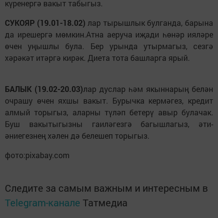
күренергә вакыт табыгыз.
СУКОЯР (19.01-18.02)
лар тырышлык булганда, барына
да ирешергә мөмкин.Атна аеруча иҗади һөнәр ияләре
өчен уңышлы була. Бер урында утырмагыз, сезгә
хәрәкәт итәргә кирәк. Диета тота башларга ярый.
БАЛЫК (19.02-20.03)
лар дуслар һәм якыннарың белән
очрашу өчен яхшы вакыт. Бурычка кермәгез, кредит
алмый торыгыз, аларны түләп бетерү авыр булачак.
Буш вакытыгызны гаиләгезгә багышлагыз, әти-
әниегезнең хәлен дә белешеп торыгыз.
фото:pixabay.com
Следите за самым важным и интересным в
Telegram-канале
Татмедиа