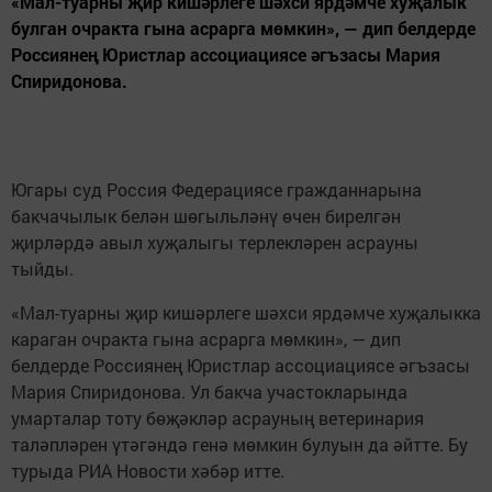
«Мал-туарны җир кишәрлеге шәхси ярдәмче хуҗалык
булган очракта гына асрарга мөмкин», — дип белдерде
Россиянең Юристлар ассоциациясе әгъзасы Мария
Спиридонова.
Югары суд Россия Федерациясе гражданнарына
бакчачылык белән шөгыльләнү өчен бирелгән
җирләрдә авыл хуҗалыгы терлекләрен асрауны
тыйды.
«Мал-туарны җир кишәрлеге шәхси ярдәмче хуҗалыкка
караган очракта гына асрарга мөмкин», — дип
белдерде Россиянең Юристлар ассоциациясе әгъзасы
Мария Спиридонова. Ул бакча участокларында
умарталар тоту бөҗәкләр асрауның ветеринария
таләпләрен үтәгәндә генә мөмкин булуын да әйтте. Бу
турыда РИА Новости хәбәр итте.