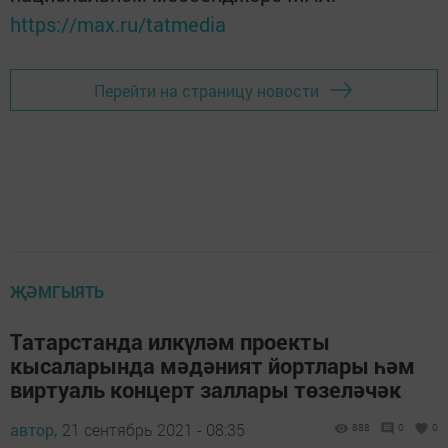
https://max.ru/tatmedia
Перейти на страницу новости
ҖӘМГЫЯТЬ
Татарстанда илкүләм проекты
кысаларында мәдәният йортлары һәм
виртуаль концерт заллары төзеләчәк
автор,
21 сентябрь 2021 - 08:35
888
0
0