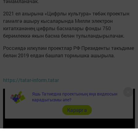
тәмамланачак.
2021 ел ахырына «Цифрлы культура» төбәк проектын
гамәлгә ашыру кысаларында Милли электрон
китапханәнең цифрлы басмалары фонды 750
берәмлеккә якын басма белән тулыландырылачак.
Россиядә илкүләм проектлар РФ Президенты тәкъдиме
белән 2019 елдан башлап тормышка ашырыла.
https://tatar-inform.tatar
Яшь Татмедиа проектының яңа видеосын
карадыгызмы әле?
Карарга