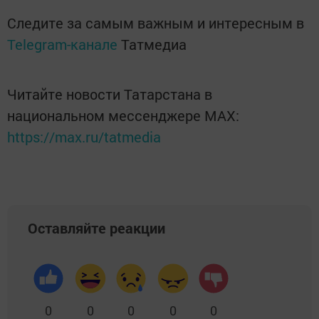
Следите за самым важным и интересным в
Telegram-канале
Татмедиа
Читайте новости Татарстана в
национальном мессенджере MАХ:
https://max.ru/tatmedia
Оставляйте реакции
0
0
0
0
0