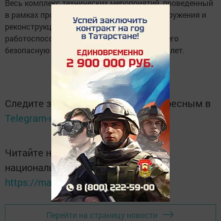
Весь комплекс технических мероприятий, проведенный
в рамках программы технического перевооружения и
реконструкции, позволит поддерживать
работоспособное состояние сооружения и его
безопасную эксплуатацию в ближайшие 10 лет.
Следите за самым важным и интересным в
Telegram-канале
Татмедиа
Читайте новости Татарстана в
национальном мессенджере MАХ:
https://max.ru/tatmedia
Перейти на страницу новости