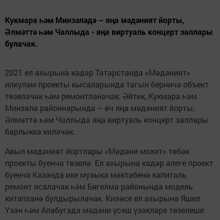
Кукмара һәм Минзәләдә – яңа мәдәният йорты,
Әлмәттә һәм Чаллыда - яңа виртуаль концерт заллары
булачак.
2021 ел ахырына кадәр Татарстанда «Мәдәният»
илкүләм проекты кысаларында тагын берничә объект
төзеләчәк һәм ремонтланачак. Әйтик, Кукмара һәм
Минзәлә районнарында – өч яңа мәдәният йорты,
Әлмәттә һәм Чаллыда яңа виртуаль концерт заллары
барлыкка киләчәк.
Авыл мәдәният йортлары «Мәдәни мохит» төбәк
проекты буенча төзелә. Ел ахырына кадәр әлеге проект
буенча Казанда ике музыка мәктәбенә капиталь
ремонт ясалачак һәм Бөгелмә районында модель
китапханә булдырылачак. Киләсе ел ахырына Яшел
Үзән һәм Алабугада мәдәни үсеш үзәкләре төзелеше