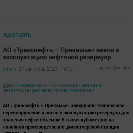
ҖӘМГЫЯТЬ
АО «Транснефть – Прикамье» ввело в
эксплуатацию нефтяной резервуар
admin,
21 сентябрь 2021 - 10:07
703
0
0
АО «Транснефть – Прикамье» завершило техническое
перевооружение и ввело в эксплуатацию резервуар для
хранения нефти объемом 5 тысяч кубометров на
линейной производственно-диспетчерской станции