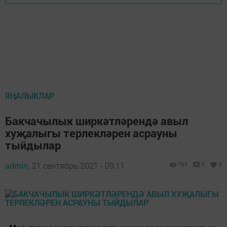
ЯҢАЛЫКЛАР
Бакчачылык ширкәтләрендә авыл
хуҗалыгы терлекләрен асрауны
тыйдылар
admin,
21 сентябрь 2021 - 09:11
793
0
0