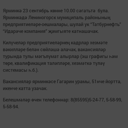
Ярминкә 23 сентябрь көнне 10.00 сәгатьтә була.
Ярминкәдә Лениногорск муниципаль районының
предприятиеләре-оешмалары, шулай ук “Татбурнефть”
“Идарәче компания” җәмгыяте катнашачак.
Килүчеләр предприятиеләрнең кадрлар хезмәте
вәкилләре белән сөйләшә алачак, вакансияләр
турында тулы мәгълүмат алырлар (эш графигы һәм
төре, квалификация таләпләре, хезмәткә түләү
системасы һ.б.).
Вакансияләр ярминкәсе Гагарин урамы, 51нче йортта,
икенче катта узачак.
Белешмәләр өчен телефоннар: 8(85595)5-24-77, 5-58-99,
5-58-94.