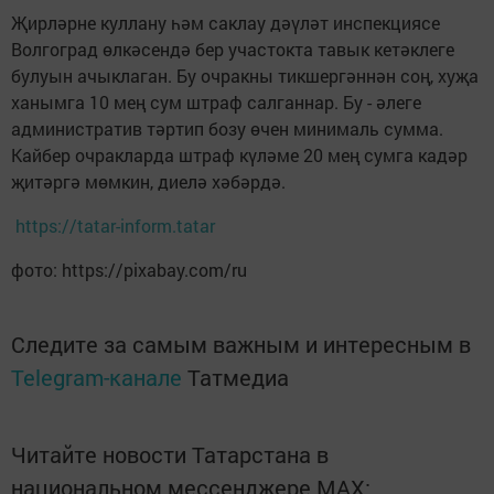
Җирләрне куллану һәм саклау дәүләт инспекциясе
Волгоград өлкәсендә бер участокта тавык кетәклеге
булуын ачыклаган. Бу очракны тикшергәннән соң, хуҗа
ханымга 10 мең сум штраф салганнар. Бу - әлеге
административ тәртип бозу өчен минималь сумма.
Кайбер очракларда штраф күләме 20 мең сумга кадәр
җитәргә мөмкин, диелә хәбәрдә.
https://tatar-inform.tatar
фото: https://pixabay.com/ru
Следите за самым важным и интересным в
Telegram-канале
Татмедиа
Читайте новости Татарстана в
национальном мессенджере MАХ: