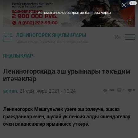
5
Автоматическое закрытие баннера через
ЛЕНИНОГОРСК ЯҢАЛЫКЛАРЫ
16+
"Заман сулышы" газетасы - Лениногорск районы
ЯҢАЛЫКЛАР
Лениногорскида эш урыннары тәкъдим
итәчәкләр
admin,
21 сентябрь 2021 - 10:24
799
0
0
Лениногорск Мәшгульлек үзәге эш эзләүче, эшсез
гражданнар өчен, шулай ук пенсия алды яшендәгеләр
өчен вакансияләр ярминкәсе үткәрә.