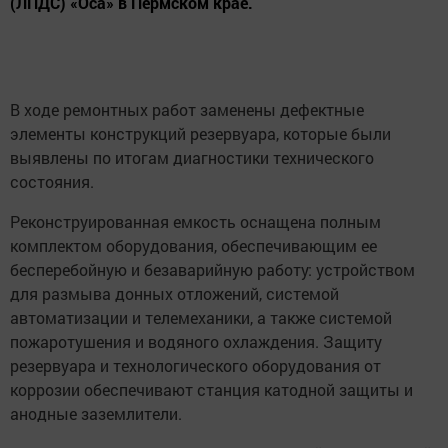
(ЛПДС) «Оса» в Пермском крае.
В ходе ремонтных работ заменены дефектные
элементы конструкций резервуара, которые были
выявлены по итогам диагностики технического
состояния.
Реконструированная емкость оснащена полным
комплектом оборудования, обеспечивающим ее
бесперебойную и безаварийную работу: устройством
для размыва донных отложений, системой
автоматизации и телемеханики, а также системой
пожаротушения и водяного охлаждения. Защиту
резервуара и технологического оборудования от
коррозии обеспечивают станция катодной защиты и
анодные заземлители.