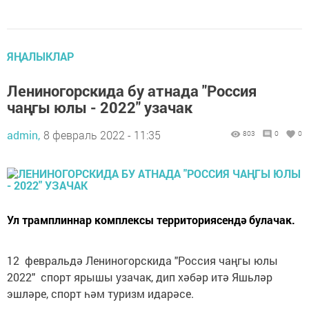
ЯҢАЛЫКЛАР
Лениногорскида бу атнада "Россия
чаңгы юлы - 2022" узачак
admin,
8 февраль 2022 - 11:35
803
0
0
Ул трамплиннар комплексы территориясендә булачак.
12 февральдә Лениногорскида "Россия чаңгы юлы
2022" спорт ярышы узачак, дип хәбәр итә Яшьләр
эшләре, спорт һәм туризм идарәсе.