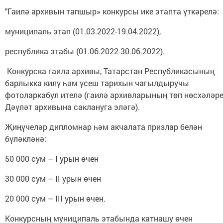
"Гаилә архивын тапшыр» конкурсы ике этапта үткәрелә:
муниципаль этап (01.03.2022-19.04.2022),
республика этабы (01.06.2022-30.06.2022).
Конкурска гаилә архивы, Татарстан Республикасының
барлыкка килү һәм үсеш тарихын чагылдыручы
фотоларкабул ителә (гаилә архивларының төп нөсхәләр
Дәүләт архивына саклануга эләгә).
Җиңүчеләр дипломнар һәм акчалата призлар белән
бүләкләнә:
50 000 сум – I урын өчен
30 000 сум – II урын өчен
20 000 сум – III урын өчен.
Конкурсның муниципаль этабында катнашу өчен