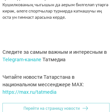
Кушилкованың чыгышын да аерым билгеләп үтәргә
кирәк, әлеге спортчылар турнирда катнашучы иң
оста ун гимнаст арасына керде.
Следите за самым важным и интересным в
Telegram-канале
Татмедиа
Читайте новости Татарстана в
национальном мессенджере MАХ:
https://max.ru/tatmedia
Перейти на страницу новости