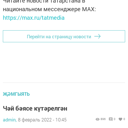
Читайте новости Татарстана в
национальном мессенджере MАХ:
https://max.ru/tatmedia
Перейти на страницу новости
ҖӘМГЫЯТЬ
Чәй бәясе күтәрелгән
admin,
8 февраль 2022 - 10:45
896
0
0