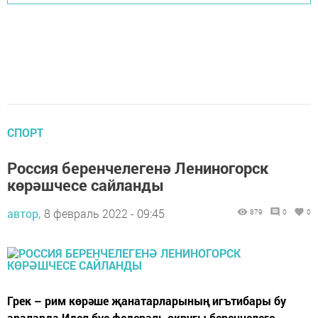
СПОРТ
Россия беренчелегенә Лениногорск
көрәшчесе сайланды
автор,
8 февраль 2022 - 09:45
879
0
0
Грек – рим көрәше җанатарларының игътибары бу
араларда Идел буе федераль округы беренчелеге