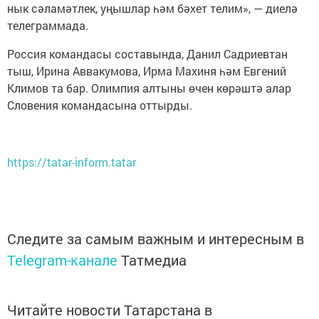
нык сәламәтлек, уңышлар һәм бәхет телим», — диелә
телеграммада.
Россия командасы составында, Данил Садриевтан
тыш, Ирина Аввакумова, Ирма Махиня һәм Евгений
Климов та бар. Олимпия алтыны өчен көрәштә алар
Словения командасына оттырды.
https://tatar-inform.tatar
Следите за самым важным и интересным в
Telegram-канале
Татмедиа
Читайте новости Татарстана в