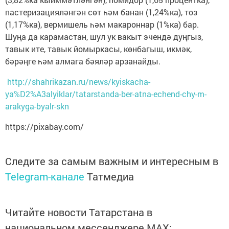
пастеризацияләнгән сөт һәм банан (1,24%ка), тоз
(1,17%ка), вермишель һәм макароннар (1%ка) бар.
Шуңа да карамастан, шул ук вакыт эчендә дуңгыз,
тавык ите, тавык йомыркасы, көнбагыш, икмәк,
бәрәңге һәм алмага бәяләр арзанайды.
http://shahrikazan.ru/news/kyiskacha-
ya%D2%A3alyiklar/tatarstanda-ber-atna-echend-chy-m-
arakyga-byalr-skn
https://pixabay.com/
Следите за самым важным и интересным в
Telegram-канале
Татмедиа
Читайте новости Татарстана в
национальном мессенджере MАХ: