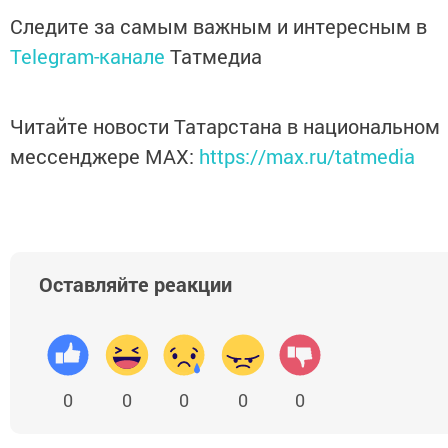
Следите за самым важным и интересным в
Telegram-канале
Татмедиа
Читайте новости Татарстана в национальном
мессенджере MАХ:
https://max.ru/tatmedia
Оставляйте реакции
0
0
0
0
0