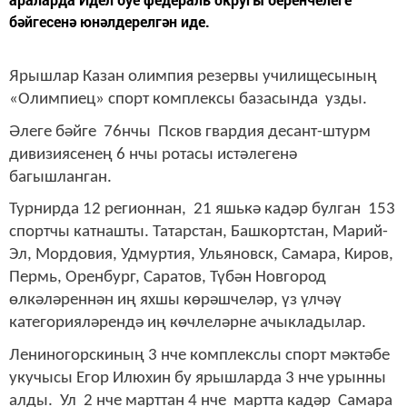
бәйгесенә юнәлдерелгән иде.
Ярышлар Казан олимпия резервы училищесының
«Олимпиец» спорт комплексы базасында узды.
Әлеге бәйге 76нчы Псков гвардия десант-штурм
дивизиясенең 6 нчы ротасы истәлегенә
багышланган.
Турнирда 12 регионнан, 21 яшькә кадәр булган 153
спортчы катнашты. Татарстан, Башкортстан, Марий-
Эл, Мордовия, Удмуртия, Ульяновск, Самара, Киров,
Пермь, Оренбург, Саратов, Түбән Новгород
өлкәләреннән иң яхшы көрәшчеләр, үз үлчәү
категорияләрендә иң көчлеләрне ачыкладылар.
Лениногорскиның 3 нче комплекслы спорт мәктәбе
укучысы Егор Илюхин бу ярышларда 3 нче урынны
алды. Ул 2 нче марттан 4 нче мартта кадәр Самара