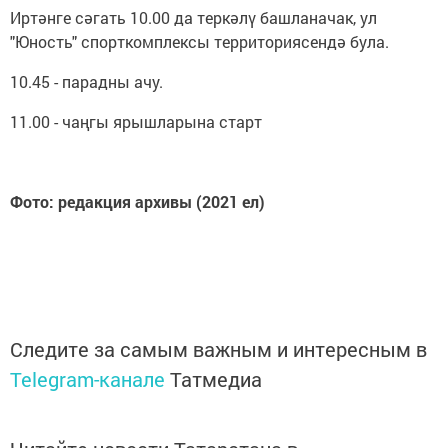
Иртәнге сәгать 10.00 да теркәлү башланачак, ул
"Юность" спорткомплексы территориясендә була.
10.45 - парадны ачу.
11.00 - чаңгы ярышларына старт
Фото: редакция архивы (2021 ел)
Следите за самым важным и интересным в
Telegram-канале
Татмедиа