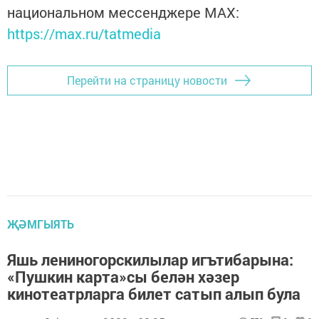
национальном мессенджере MАХ:
https://max.ru/tatmedia
Перейти на страницу новости
ҖӘМГЫЯТЬ
Яшь лениногорскилылар игътибарына:
«Пушкин карта»сы белән хәзер
кинотеатрларга билет сатып алып була