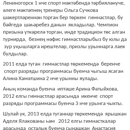
Лениногорск 1 нче спорт мәктәбендә тәрбияләнүче,
әлеге мәктәпнең тренеры Ольга Сучкова
шәкертләреннән торган бер төркем гимнастлар, бу
бәйгедә шәһәребез данын якладылар. Чемпион
призына үткәрелә торган, инде традицион төс алган
турнирда, безнең нәфис гимнастларыбыз бу юлы да
зур уңышларга ирештеләр, призлы урыннарга лаек
булдылар.
2011 елда туган гимнастлар төркемендә беренче
спорт разряды программасы буенча чыгыш ясаган
Алинә Хамәтшина 2 нче урынны яулады.
Аның команда буенча иптәше Арина Фатыйхова,
2012 елгы гимнастлар арасында икенче спорт
разряды программасы буенча 3 нче урынга чыкты.
Шулай ук, 2013 елда туганнар төркемендә ярышкан
Аделя Ялакованы һәм 2012 елгы гимнасткалар
арасында осталык буенча сынашкан Анастасия