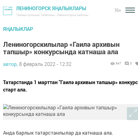
ЛЕНИНОГОРСК ЯҢАЛЫКЛАРЫ
16+
"Заман сулышы" газетасы - Лениногорск районы
ЯҢАЛЫКЛАР
Лениногорскилылар «Гаилә архивын
тапшыр» конкурсында катнаша ала
автор,
8 февраль 2022 - 12:32
847
0
Татарстанда 1 марттан "Гаилә архивын тапшыр» конкур
старт ала.
Анда барлык татарстанлылар да катнаша ала.