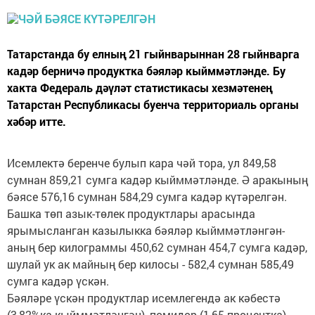
Татарстанда бу елның 21 гыйнварыннан 28 гыйнварга
кадәр берничә продуктка бәяләр кыйммәтләнде. Бу
хакта Федераль дәүләт статистикасы хезмәтенең
Татарстан Республикасы буенча территориаль органы
хәбәр итте.
Исемлектә беренче булып кара чәй тора, ул 849,58
сумнан 859,21 сумга кадәр кыйммәтләнде. Ә аракының
бәясе 576,16 сумнан 584,29 сумга кадәр күтәрелгән.
Башка төп азык-төлек продуктлары арасында
ярымысланган казылыкка бәяләр кыйммәтләнгән-
аның бер килограммы 450,62 сумнан 454,7 сумга кадәр,
шулай ук ак майның бер килосы - 582,4 сумнан 585,49
сумга кадәр үскән.
Бәяләре үскән продуктлар исемлегендә ак кәбестә
(3,82%ка кыйммәтләнгән), помидор (1,65 процентка),