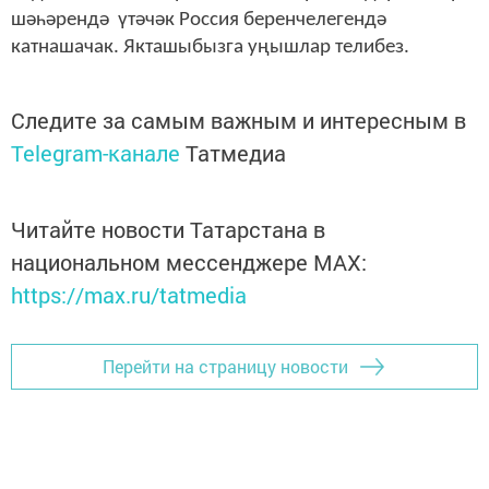
шәһәрендә үтәчәк Россия беренчелегендә
катнашачак. Якташыбызга уңышлар телибез.
Следите за самым важным и интересным в
Telegram-канале
Татмедиа
Читайте новости Татарстана в
национальном мессенджере MАХ:
https://max.ru/tatmedia
Перейти на страницу новости