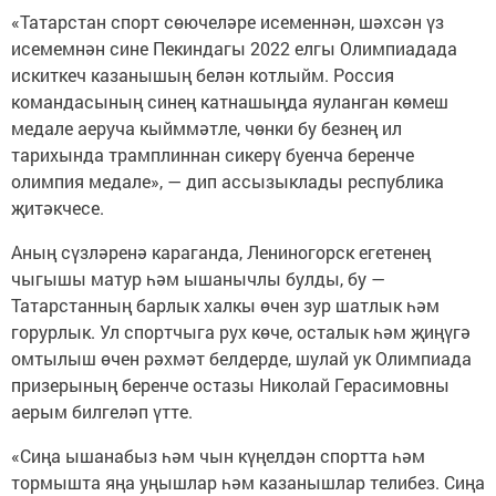
«Татарстан спорт сөючеләре исеменнән, шәхсән үз
исемемнән сине Пекиндагы 2022 елгы Олимпиадада
искиткеч казанышың белән котлыйм. Россия
командасының синең катнашыңда яуланган көмеш
медале аеруча кыйммәтле, чөнки бу безнең ил
тарихында трамплиннан сикерү буенча беренче
олимпия медале», — дип ассызыклады республика
җитәкчесе.
Аның сүзләренә караганда, Лениногорск егетенең
чыгышы матур һәм ышанычлы булды, бу —
Татарстанның барлык халкы өчен зур шатлык һәм
горурлык. Ул спортчыга рух көче, осталык һәм җиңүгә
омтылыш өчен рәхмәт белдерде, шулай ук Олимпиада
призерының беренче остазы Николай Герасимовны
аерым билгеләп үтте.
«Сиңа ышанабыз һәм чын күңелдән спортта һәм
тормышта яңа уңышлар һәм казанышлар телибез. Сиңа