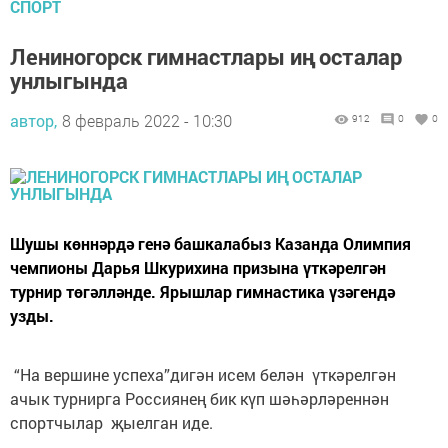
СПОРТ
Лениногорск гимнастлары иң осталар
унлыгында
автор,
8 февраль 2022 - 10:30
912
0
0
Шушы көннәрдә генә башкалабыз Казанда Олимпия
чемпионы Дарья Шкурихина призына үткәрелгән
турнир төгәлләнде. Ярышлар гимнастика үзәгендә
узды.
“На вершине успеха”дигән исем белән үткәрелгән
ачык турнирга Россиянең бик күп шәһәрләреннән
спортчылар җыелган иде.