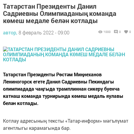
Татарстан Президенты Данил
Садриевны Олимпиаданың команда
көмеш медале белән котлады
автор,
8 февраль 2022 - 09:00
1000
0
0
Татарстан Президенты Рөстәм Миңнеханов
Лениногорск егете Данил Садриевны Пекиндагы
олимпиадада чаңгыда трамплиннан сикерү буенча
катнаш команда турнирында көмеш медаль яулавы
белән котлады.
Котлау адресының тексты «Татар-информ» мәгълүмат
агентлыгы карамагында бар.