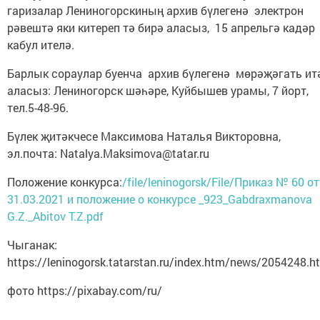
гаризалар Лениногорскиның архив бүлегенә электрон
рәвештә яки китереп тә бирә аласыз, 15 апрельгә кадәр
кабул ителә.
Барлык сораулар буенча архив бүлегенә мөрәҗәгать ит
аласыз: Лениногорск шәһәре, Куйбышев урамы, 7 йорт,
тел.5-48-96.
Бүлек җитәкчесе Максимова Наталья Викторовна,
эл.почта: Natalya.Maksimova@tatar.ru
Положение конкурса:
/file/leninogorsk/File/Приказ № 60 от
31.03.2021 и положение о конкурсе _923_Gabdraxmanova
G.Z._Abitov T.Z.pdf
Чыганак:
https://leninogorsk.tatarstan.ru/index.htm/news/2054248.h
фото https://pixabay.com/ru/