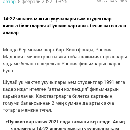
автор,
8 февраль 2022 - 08:25
772
0
0
14-22 яшьлек мәктәп укучылары һәм студентлар
кинога билетларны «Пушкин картасы» белән сатып ала
алалар.
Монда бер мөһим шарт бар: Кино фонды, Россия
Мәдәният министрлыгы яки төбәк хакимият органнары
ярдәме белән төшерелгән Россия фильмнарын карап
була.
Шулай ук мәктәп укучылары һәм студентлар 1991 елга
кадәр иҗат ителгән "алтын коллекция" фильмнарын
карый алачак. Кинотеатрларга билетка картаның
гомуми балансыннан 2 мең сумнан да артык акча
тотарга мөмкин түгел.
«Пушкин картасы» 2021 елда гамәлгә кертелде. Аның
ярдәмендә 14-22 яшьлек мәктәп укучылары һәм