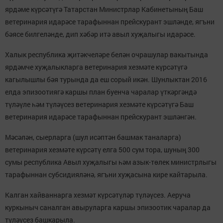
ярдәме күрсәтүгә Татарстан Министрлар Кабинетының Баш
ветеринария идарәсе тарафыннан прейскурант эшләнде, ягъни
бәясе билгеләнде, дип хәбәр итә авыл хуҗалыгы идарәсе.
Халык республика җитәкчеләре белән очрашулар вакытында
ярдәмче хуҗалыкларга ветеринария хезмәте күрсәтүгә
кагылышлы бәя турында да еш сорый икән. Шунлыктан 2016
елда эпизоотиягә каршы план буенча чаралар үткәргәндә
түләүле һәм түләүсез ветеринария хезмәте күрсәтүгә Баш
ветеринария идарәсе тарафыннан прейскурант эшләнгән.
Мәсәлән, сыерларга (шул исәптән башмак таналарга)
ветеринария хезмәте күрсәтү елга 500 сум тора, шуның 300
сумы республика Авыл хуҗалыгы һәм азык-төлек министрлыгы
тарафыннан субсидияләнә, ягъни хуҗасына кире кайтарыла.
Калган хайваннарга хезмәт күрсәтүләр түләүсез. Аеруча
куркыныч саналган авыруларга каршы эпизоотик чаралар да
түләүсез башкарыла.