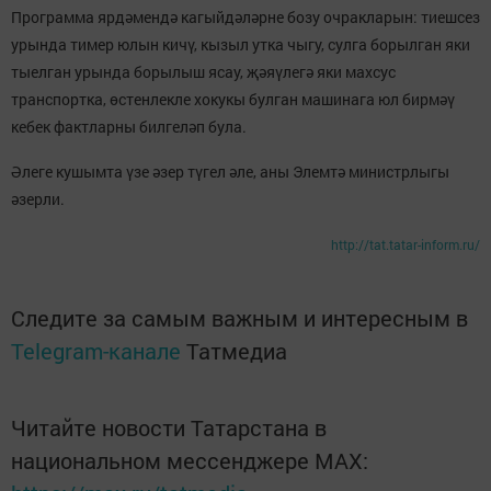
Программа ярдәмендә кагыйдәләрне бозу очракларын: тиешсез
урында тимер юлын кичү, кызыл утка чыгу, сулга борылган яки
тыелган урында борылыш ясау, җәяүлегә яки махсус
транспортка, өстенлекле хокукы булган машинага юл бирмәү
кебек фактларны билгеләп була.
Әлеге кушымта үзе әзер түгел әле, аны Элемтә министрлыгы
әзерли.
http://tat.tatar-inform.ru/
Следите за самым важным и интересным в
Telegram-канале
Татмедиа
Читайте новости Татарстана в
национальном мессенджере MАХ: