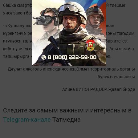
башка смартфон тәкъдим итүче булмады. Бу шулай тиешме
яисә закон бозумы?
- «Кулланучылар хокукын яклау турында»гы законнан
күренгәнчә, ремонтта вакытта шуңа охшашлы товарны тәкъдим
итүләрен таләп итәргә хокукыгыз бар. Шуңа игътибар итегез:
кибет үзе түгел, ә сез шундый таләпне әйтергә тиеш. Аны язмача
тапшырырга кирәк, гаризада яки дәгъвада күрсәтеп.
Дәүләт алкоголь инспекциясенең
Әлмәт территориаль органы
бүлек начальнигы
Алина ВИНОГРАДОВА җавап бирде
Следите за самым важным и интересным в
Telegram-канале
Татмедиа