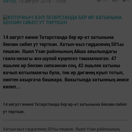
автор,
15 август 2016 - 10:56
1217
0
0
14 август көнне Татарстанда бер ир-ат хатынына
бензин сибеп ут төрткән. Хатын-кыз гәүдәсенең 50%ы
пешкән. Яшел Үзән районының Айша авылындагы
гаилә низагы әнә шулай күңелсез тәмамланган. 47
яшьлек ир бензин сипкәннән соң, 42 яшьлек хатыны
качып котылмакчы була, тик ир дигәнең куып тотып,
ниятен ахыргача башкара. Вакытында хатынның әнисе
килеп...
14 август көнне Татарстанда бер ир-ат хатынына бензин сибеп
ут төрткән.
Хатын-кыз гәүдәсенең 50%ы пешкән. Яшел Үзән районының