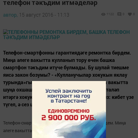
телефон тәкъдим итмәделәр
автор,
15 август 2016 - 11:13
1122
0
0
Телефон-смартфонны гарантиядәге ремонтка бирдем.
Миңа әлеге вакытта кулланып тору өчен башка
смартфон тәкъдим итүче булмады. Бу шулай тиешме
яисә закон бозумы? - «Кулланучылар хокукын яклау
турында»гы законнан күренгәнчә, ремонтта вакытта
шуңа охшашлы товарны тәкъдим итүләрен таләп
итәргә хокукыгыз бар. Шуңа игътибар итегез: кибет үзе
түгел, ә сез шундый таләпне әйтергә...
Телефон-смартфонны гарантиядәге ремонтка бирдем. Миңа
әлеге вакытта кулланып тору өчен