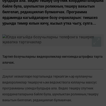
булдыра ала. Видео төшерү спутник координаталарына
бәйле була, шунлыктан роликның төшерү вакытын
билгеләп, редакцияләп булмаячак. Программа
ярдәмендә кагыйдәләрне бозу очракларын: тиешсез
урында тимер юлын кичү, кызыл утка чыгу, сулга...
Тәртип бозучыларны видеороликлар нигезендә штрафка тарта
алачак.
Дәүләт хезмәтләре порталында теркәлгән һәр кулланучы
видеороликлар төшерүче һәм ведомствога юллаучы махсус
программаны үзендә булдыра ала. Видео төшерү спутник
координаталарына бәйле була, шунлыктан роликның төшерү
вакытын билгеләп, редакцияләп булмаячак.