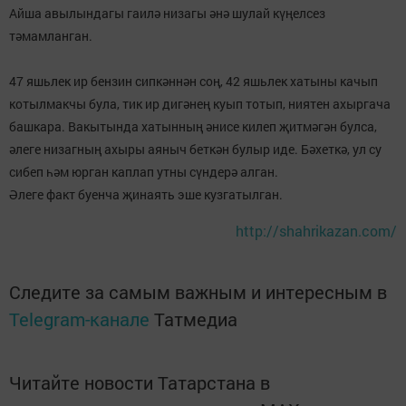
Айша авылындагы гаилә низагы әнә шулай күңелсез
тәмамланган.
47 яшьлек ир бензин сипкәннән соң, 42 яшьлек хатыны качып
котылмакчы була, тик ир дигәнең куып тотып, ниятен ахыргача
башкара. Вакытында хатынның әнисе килеп җитмәгән булса,
әлеге низагның ахыры аяныч беткән булыр иде. Бәхеткә, ул су
сибеп һәм юрган каплап утны сүндерә алган.
Әлеге факт буенча җинаять эше кузгатылган.
http://shahrikazan.com/
Следите за самым важным и интересным в
Telegram-канале
Татмедиа
Читайте новости Татарстана в