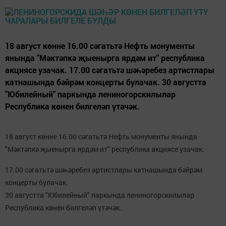
18 август көнне 16.00 сәгатьтә Нефть монументы
янында "Мәктәпкә җыенырга ярдәм ит" республика
акциясе узачак. 17.00 сәгатьтә шәһәребез артистлары
катнашында бәйрәм концерты булачак. 30 августта
"Юбилейный" паркында лениногорскилылар
Республика көнен билгеләп үтәчәк.
18 август көнне 16.00 сәгатьтә Нефть монументы янында
"Мәктәпкә җыенырга ярдәм ит" республика акциясе узачак.
17.00 сәгатьтә шәһәребез артистлары катнашында бәйрәм
концерты булачак.
30 августта "Юбилейный" паркында лениногорскилылар
Республика көнен билгеләп үтәчәк.