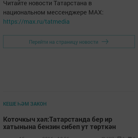
Читайте новости Татарстана в
национальном мессенджере MАХ:
https://max.ru/tatmedia
Перейти на страницу новости
КЕШЕ ҺӘМ ЗАКОН
Коточкыч хәл:Татарстанда бер ир
хатынына бензин сибеп ут төрткән