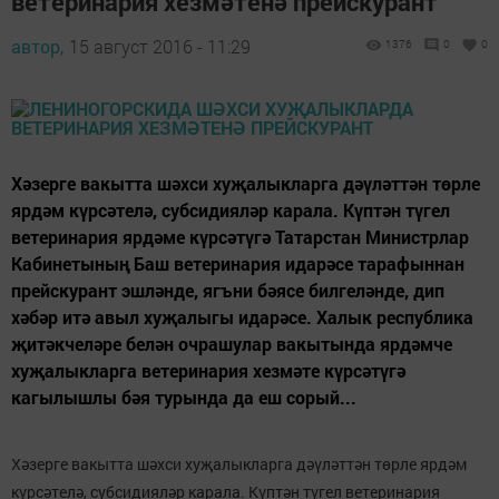
ветеринария хезмәтенә прейскурант
автор,
15 август 2016 - 11:29
1376
0
0
Хәзерге вакытта шәхси хуҗалыкларга дәүләттән төрле
ярдәм күрсәтелә, субсидияләр карала. Күптән түгел
ветеринария ярдәме күрсәтүгә Татарстан Министрлар
Кабинетының Баш ветеринария идарәсе тарафыннан
прейскурант эшләнде, ягъни бәясе билгеләнде, дип
хәбәр итә авыл хуҗалыгы идарәсе. Халык республика
җитәкчеләре белән очрашулар вакытында ярдәмче
хуҗалыкларга ветеринария хезмәте күрсәтүгә
кагылышлы бәя турында да еш сорый...
Хәзерге вакытта шәхси хуҗалыкларга дәүләттән төрле ярдәм
күрсәтелә, субсидияләр карала. Күптән түгел ветеринария