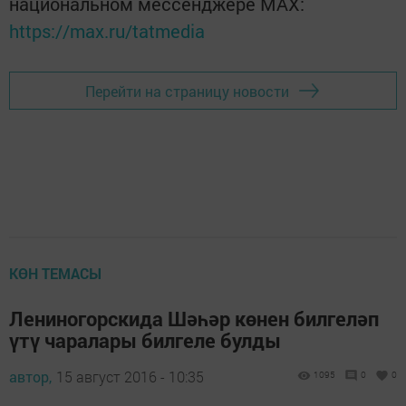
национальном мессенджере MАХ:
https://max.ru/tatmedia
Перейти на страницу новости
КӨН ТЕМАСЫ
Лениногорскида Шәһәр көнен билгеләп
үтү чаралары билгеле булды
автор,
15 август 2016 - 10:35
1095
0
0