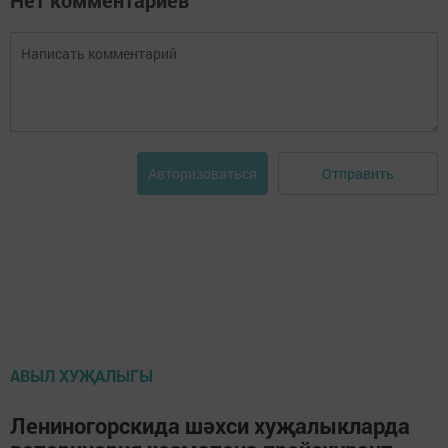
Нет комментариев
Отправить
Авторизоваться
АВЫЛ ХУҖАЛЫГЫ
Лениногорскида шәхси хуҗалыкларда