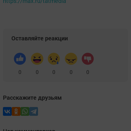
https://max.ru/tatmedia
Оставляйте реакции
0
0
0
0
0
Расскажите друзьям