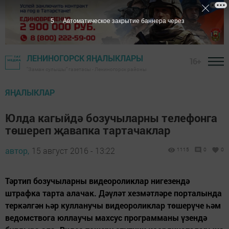
4
Автоматическое закрытие баннера через
ЛЕНИНОГОРСК ЯҢАЛЫКЛАРЫ
16+
"Заман сулышы" газетасы - Лениногорск районы
ЯҢАЛЫКЛАР
Юлда кагыйдә бозучыларны телефонга
төшереп җавапка тартачаклар
автор,
15 август 2016 - 13:22
1115
0
0
Тәртип бозучыларны видеороликлар нигезендә
штрафка тарта алачак. Дәүләт хезмәтләре порталында
теркәлгән һәр кулланучы видеороликлар төшерүче һәм
ведомствога юллаучы махсус программаны үзендә