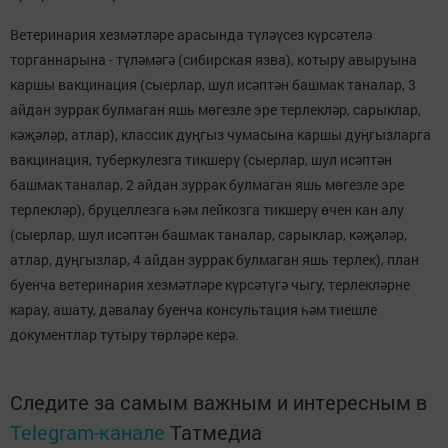
Ветеринария хезмәтләре арасында түләүсез күрсәтелә
торганнарына - түләмәгә (сибирская язва), котыру авыруына
каршы вакцинация (сыерлар, шул исәптән башмак таналар, 3
айдан зуррак булмаган яшь мөгезле эре терлекләр, сарыклар,
кәҗәләр, атлар), классик дуңгыз чумасына каршы дуңгызларга
вакцинация, туберкулезга тикшерү (сыерлар, шул исәптән
башмак таналар, 2 айдан зуррак булмаган яшь мөгезле эре
терлекләр), бруцеллезга һәм лейкозга тикшерү өчен кан алу
(сыерлар, шул исәптән башмак таналар, сарыклар, кәҗәләр,
атлар, дуңгызлар, 4 айдан зуррак булмаган яшь терлек), план
буенча ветеринария хезмәтләре күрсәтүгә чыгу, терлекләрне
карау, ашату, дәвалау буенча консультация һәм тиешле
документлар тутыру төрләре керә.
Следите за самым важным и интересным в
Telegram-канале
Татмедиа