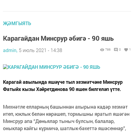
ҖӘМГЫЯТЬ
Карагайдан Минсрур әбигә - 90 яшь
admin,
5 июль 2021 - 14:38
786
0
1
Карагай авылында яшәүче тыл хезмәтчәне Минсрур
Фатыйх кызы Хәйретдинова 90 яшен билгеләп үтте.
Михнәтле елларның башыннан ахырына кадәр хезмәт
итеп, юклык белән көрәшеп, тормышны яратып яшәгән
Минсрур апа “Дөньялар тыныч булсын, балалар,
оныклар кайгы күрмичә, шатлык-бәхеттә яшәсеннәр”,