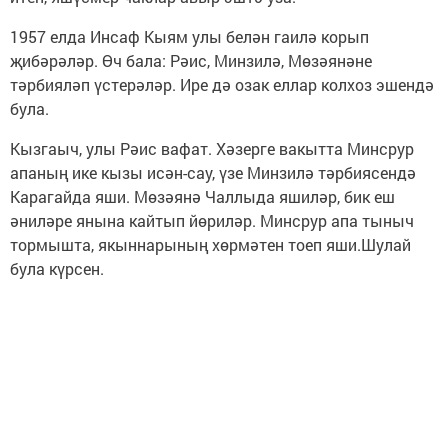
1957 елда Инсаф Кыям улы белән гаилә корып
җибәрәләр. Өч бала: Рәис, Минзилә, Мөзәянәне
тәрбияләп үстерәләр. Ире дә озак еллар колхоз эшендә
була.
Кызгаыч, улы Рәис вафат. Хәзерге вакытта Минсрур
апаның ике кызы исән-сау, үзе Минзилә тәрбиясендә
Карагайда яши. Мөзәянә Чаллыда яшиләр, бик еш
әниләре янына кайтып йөриләр. Минсрур апа тыныч
тормышта, якыннарының хөрмәтен тоеп яши.Шулай
була күрсен.