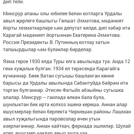
дип тели.
Минсрур апаны олы юбилее белән котларга Урдалы
авыл җирлеге башлыгы Гөлшат Әхмәтова, мәдәният
йорты хезмәткәрләре һәм депутат килде, дип хәбәр итә
Карагай мәдәният йортыннан Екатерина Әхмәтова.
Россия Президенты В. Путинның котлау хатын
тапшырдылар һәм бүләкләр бирделәр.
Язма герое 1930 елда Туры елга авылында туа. Анда 12
генә хуҗалык булган. 1934 ел тирәсендә Карагайга
күчкәннәр. Бөек Ватан сугышы башланган көнне
барысы да Урдалы авылында Сабантуйда бәйрәм итә
торган булганнар. Әтисен Фатыйх абзыйны сугышка
алалар. Минсрур – гаиләдә өлкән бала була,
шунлыктан бик иртә колхоз эшенә керешә. Аннан алар
яшүсмерләр белән берлектә Чирмешән районы Лашман
авыл хуҗалыгында паровозлар өчен утын
әзерләгәннәр. Аннан кайткач, фермада эшлиләр. Шулай
итеп, яшүсмер чаклар авыр эштә уза.