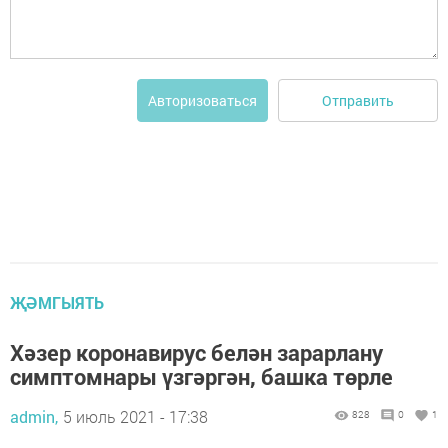
Отправить
Авторизоваться
ҖӘМГЫЯТЬ
Хәзер коронавирус белән зарарлану
симптомнары үзгәргән, башка төрле
admin,
5 июль 2021 - 17:38
828
0
1