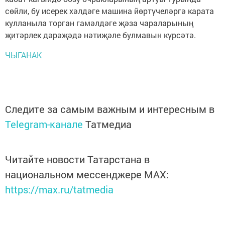
сөйли, бу исерек хәлдәге машина йөртүчеләргә карата
кулланыла торган гамәлдәге җәза чараларының
җитәрлек дәрәҗәдә нәтиҗәле булмавын күрсәтә.
ЧЫГАНАК
Следите за самым важным и интересным в
Telegram-канале
Татмедиа
Читайте новости Татарстана в
национальном мессенджере MАХ:
https://max.ru/tatmedia