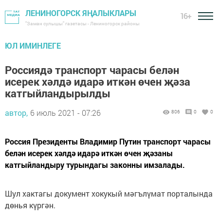
ЛЕНИНОГОРСК ЯҢАЛЫКЛАРЫ
16+
"Заман сулышы" газетасы - Лениногорск районы
ЮЛ ИМИНЛЕГЕ
Россиядә транспорт чарасы белән
исерек хәлдә идарә иткән өчен җәза
катгыйландырылды
автор,
6 июль 2021 - 07:26
806
0
0
Россия Президенты Владимир Путин транспорт чарасы
белән исерек хәлдә идарә иткән өчен җәзаны
катгыйландыру турындагы законны имзалады.
Шул хактагы документ хокукый мәгълүмат порталында
дөнья күргән.