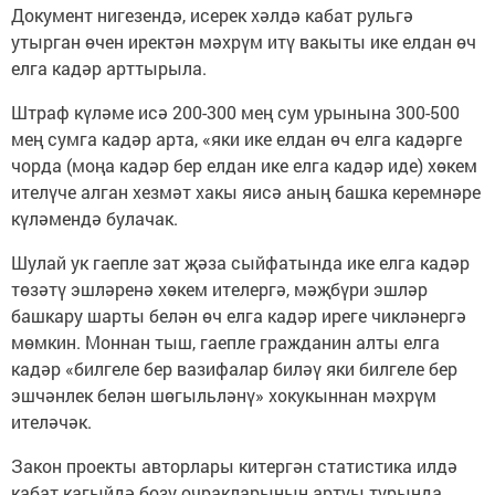
Документ нигезендә, исерек хәлдә кабат рульгә
утырган өчен иректән мәхрүм итү вакыты ике елдан өч
елга кадәр арттырыла.
Штраф күләме исә 200-300 мең сум урынына 300-500
мең сумга кадәр арта, «яки ике елдан өч елга кадәрге
чорда (моңа кадәр бер елдан ике елга кадәр иде) хөкем
ителүче алган хезмәт хакы яисә аның башка керемнәре
күләмендә булачак.
Шулай ук гаепле зат җәза сыйфатында ике елга кадәр
төзәтү эшләренә хөкем ителергә, мәҗбүри эшләр
башкару шарты белән өч елга кадәр иреге чикләнергә
мөмкин. Моннан тыш, гаепле гражданин алты елга
кадәр «билгеле бер вазифалар биләү яки билгеле бер
эшчәнлек белән шөгыльләнү» хокукыннан мәхрүм
ителәчәк.
Закон проекты авторлары китергән статистика илдә
кабат кагыйдә бозу очракларының артуы турында