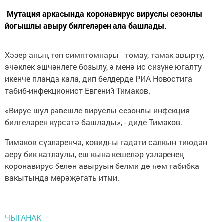
Мутация аркасында коронавирус вируслы сезонлы
йогышлы авыру билгеләрен ала башлады.
Хәзер аның төп симптомнары - томау, тамак авырту,
эчәклек эшчәнлеге бозылу, ә менә ис сизүне югалту
икенче планда кала, дип белдерде РИА Новостига
табиб-инфекционист Евгений Тимаков.
«Вирус шул рәвешле вируслы сезонлы инфекция
билгеләрен күрсәтә башлады», - диде Тимаков.
Тимаков сүзләренчә, ковидны гадәти салкын тиюдән
аеру бик катлаулы, еш кына кешеләр үзләренең
коронавирус белән авыруын белми дә һәм табибка
вакытында мөрәҗәгать итми.
ЧЫГАНАК