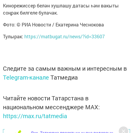
Кинорежиссер белән хушлашу датасы һәм вакыты
соңрак билгеле булачак.
Фото: © РИА Новости / Екатерина Чеснокова
Тулырак:
https://matbugat.ru/news/?id=33607
Следите за самым важным и интересным в
Telegram-канале
Татмедиа
Читайте новости Татарстана в
национальном мессенджере MАХ:
https://max.ru/tatmedia
Яшь Татмедиа проектының яңа видеосын