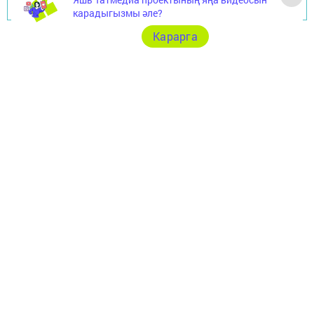
Перейти на страницу новости
карадыгызмы әле?
Карарга
Главная
Төрле темалар