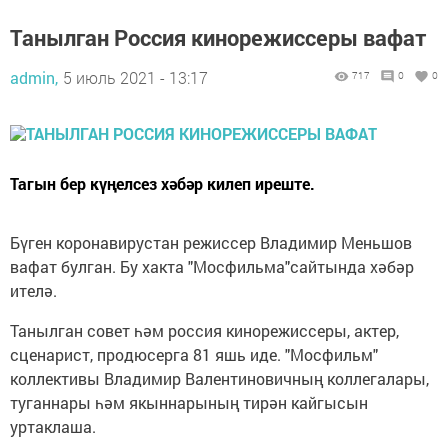
Танылган Россия кинорежиссеры вафат
admin,
5 июль 2021 - 13:17
717
0
0
Тагын бер күңелсез хәбәр килеп иреште.
Бүген коронавирустан режиссер Владимир Меньшов
вафат булган. Бу хакта "Мосфильма"сайтында хәбәр
ителә.
Танылган совет һәм россия кинорежиссеры, актер,
сценарист, продюсерга 81 яшь иде. "Мосфильм"
коллективы Владимир Валентиновичның коллегалары,
туганнары һәм якыннарының тирән кайгысын
уртаклаша.