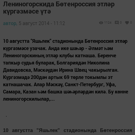
Лениногорскида Бөтенроссия этләр
күргәзмәсе үтә
автор,
5 август 2014 - 11:12
1124
0
0
10 августта "Яшьлек" стадионында Бөтенроссия этләр
күргәзмәсе узачак. Анда ике шәһәр - Әлмәт һәм
Лениногорскиның этләр клубы катнаша. Беренче
тапкыр судья буларак, Болгариядән Николина
Давидовска, Мәскәүдән Ирина Швец чакырылган.
Күргәзмәдә 200дән артык 69 төрле токымлы эт
катнашачак. Алар Мәскәү, Санкт-Петербург, Уфа,
Самара, Казан һәм башка шәһәрләрдән килә. Бу көнне
лениногорскилылар,...
10 августта "Яшьлек" стадионында Бөтенроссия