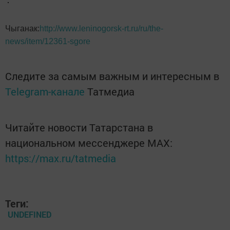
Чыганак:
http://www.leninogorsk-rt.ru/ru/the-
news/item/12361-sgore
Следите за самым важным и интересным в
Telegram-канале
Татмедиа
Читайте новости Татарстана в
национальном мессенджере MАХ:
https://max.ru/tatmedia
Теги:
UNDEFINED