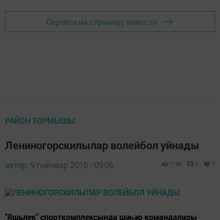
Перейти на страницу новости
РАЙОН ТОРМЫШЫ
Лениногорскилылар волейбол уйнады
автор,
9 гыйнвар 2016 - 09:06
1186
0
0
"Яшьлек" спорткомплексында шәһәр командалары