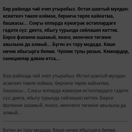
Бер районда чәй эчеп утырабыз. Өстәл шактый мулдан:
искиткеч тәмле коймак, берничә төрле кайнатма,
башкасы... Соңгы елларда күмәгрәк өстәлләрдәге
гадәти сүз: диета, ябыгу турында сөйләшеп киттек.
Берсе фәләнне ашамый, янәсе, икенчесе төгәнне
авызына да алмый... Бүген ач тору модада. Кеше
ничек ябыгырга белми. Чүплек тулы ризык. Кемнәрдер,
санкцияләр дәвам итсә,...
Бер районда чәй эчеп утырабыз. Өстәл шактый мулдан:
искиткеч тәмле коймак, берничә төрле кайнатма,
башкасы... Соңгы елларда күмәгрәк өстәлләрдәге гадәти
сүз: диета, ябыгу турында сөйләшеп киттек. Берсе
фәләнне ашамый, янәсе, икенчесе төгәнне авызына да
алмый...
Бүген ач тору модада. Кеше ничек ябыгырга белми.