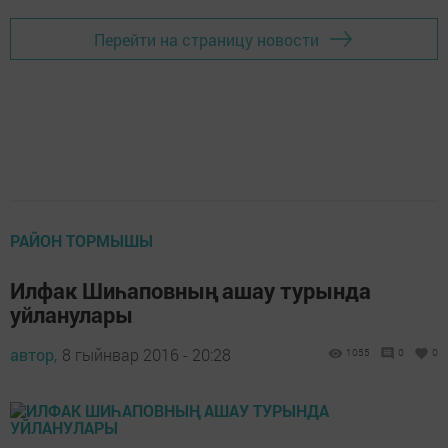
Перейти на страницу новости
РАЙОН ТОРМЫШЫ
Илфак Шиһаповның ашау турында
уйланулары
автор,
8 гыйнвар 2016 - 20:28
1055
0
0