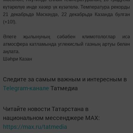
күтәрелүе инде хәзер үк күзәтелә. Температура рекорды
21 декабрьдә Мәскәүдә, 22 декабрьдә Казанда булган
(+10!).
Әлеге җылынуның сәбәбен климотологлар исә
атмосфера катламында углекислый газның артуы белән
аңлата.
Шәһри Казан
Следите за самым важным и интересным в
Telegram-канале
Татмедиа
Читайте новости Татарстана в
национальном мессенджере MАХ:
https://max.ru/tatmedia