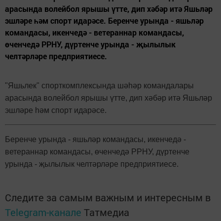
арасында волейбол ярышы үтте, дип хәбәр итә Яшьләр
эшләре һәм спорт идарәсе. Беренче урында - яшьләр
командасы, икенчедә - ветераннар командасы,
өченчедә РРНУ, дүртенче урында - җылылык
челтәрләре предприятиесе.
"Яшьлек" спорткомплексында шәһәр командалары
арасында волейбол ярышы үтте, дип хәбәр итә Яшьләр
эшләре һәм спорт идарәсе.
Беренче урында - яшьләр командасы, икенчедә -
ветераннар командасы, өченчедә РРНУ, дүртенче
урында - җылылык челтәрләре предприятиесе.
Следите за самым важным и интересным в
Telegram-канале
Татмедиа