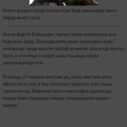
Әлеге фаҗига бүген төнлә Иске Куак авылында төнге
бердә килеп чыга.
Янган йортта 8 кешедән торган гаилә яшәгән:ата-ана
һәм алты бала. Янгында алты кеше үлгән,икәү исән
калганнар: җиде яшьлек малай ул көнне әбисендә кунган
була, ә әти кеше хәзерге вакытта авыр хәлдә
реанимациядә ята.
Янгында 27 яшьлек ана һәм ун, алты, ике һәм алты
айлык бала үлә, ә бер баланың гәүдәсен әле һаман
тапмаганнар. Беренчел мәгълүматларга караганда,
янгын төзек булмаган электр үткәргеченнән килеп
чыккан.