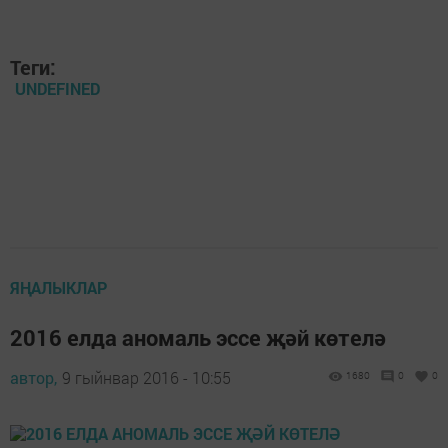
Теги:
UNDEFINED
ЯҢАЛЫКЛАР
2016 елда аномаль эссе җәй көтелә
автор,
9 гыйнвар 2016 - 10:55
1680
0
0