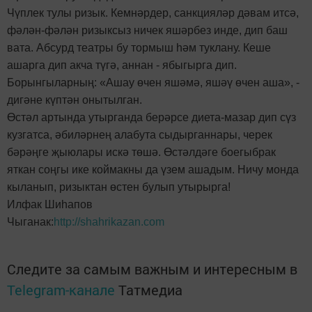
Чүплек тулы ризык. Кемнәрдер, санкцияләр дәвам итсә,
фәлән-фәлән ризыксыз ничек яшәрбез инде, дип баш
вата. Абсурд театры бу тормыш һәм туклану. Кеше
ашарга дип акча түгә, аннан - ябыгырга дип.
Борынгыларның: «Ашау өчен яшәмә, яшәү өчен аша», -
дигәне күптән онытылган.
Өстәл артында утырганда берәрсе диета-мазар дип сүз
кузгатса, әбиләрнең алабута сыдырганнары, черек
бәрәңге җыюлары искә төшә. Өстәлдәге боегыбрак
яткан соңгы ике коймакны да үзем ашадым. Ничу монда
кыланып, ризыктан өстен булып утырырга!
Илфак Шиһапов
Чыганак:
http://shahrikazan.com
Следите за самым важным и интересным в
Telegram-канале
Татмедиа