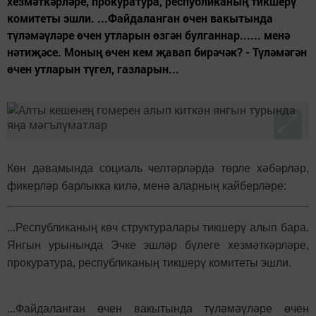
хезмәткәрләре, прокуратура, республиканың тикшерү
комитеты эшли. ...Файдаланган өчен вакытында
түләмәүләре өчен утларын өзгән булганнар...... менә
нәтиҗәсе. Моның өчен кем җавап бирәчәк? - Түләмәгән
өчен утларын түгел, газларын...
Көн дәвамында социаль челтәрләрдә төрле хәбәрләр,
фикерләр барлыкка килә, менә аларның кайберләре:
...Республиканың көч структуралары тикшерү алып бара.
Янгын урынында Эчке эшләр бүлеге хезмәткәрләре,
прокуратура, республиканың тикшерү комитеты эшли.
...Файдаланган өчен вакытында түләмәүләре өчен