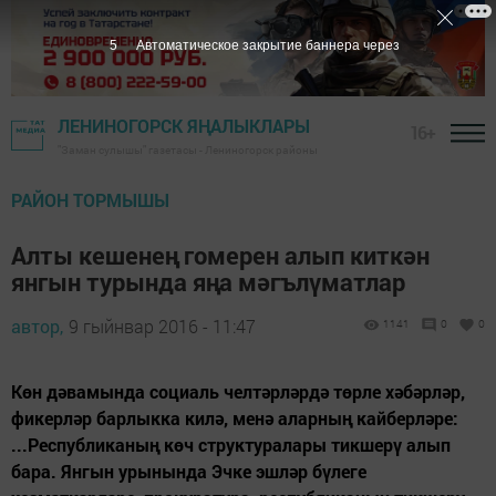
4
Автоматическое закрытие баннера через
ЛЕНИНОГОРСК ЯҢАЛЫКЛАРЫ
16+
"Заман сулышы" газетасы - Лениногорск районы
РАЙОН ТОРМЫШЫ
Алты кешенең гомерен алып киткән
янгын турында яңа мәгълүматлар
автор,
9 гыйнвар 2016 - 11:47
1141
0
0
Көн дәвамында социаль челтәрләрдә төрле хәбәрләр,
фикерләр барлыкка килә, менә аларның кайберләре:
...Республиканың көч структуралары тикшерү алып
бара. Янгын урынында Эчке эшләр бүлеге