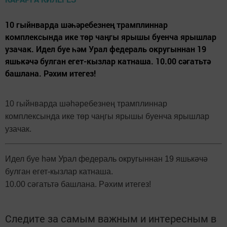
10 гыйнварда шәһәребезнең трамплиннар
комплексында ике төр чаңгы ярышы буенча ярышлар
узачак. Идел буе һәм Урал федераль округыннан 19
яшькәчә булган егет-кызлар катнаша. 10.00 сәгатьтә
башлана. Рәхим итегез!
10 гыйнварда шәһәребезнең трамплиннар
комплексында ике төр чаңгы ярышы буенча ярышлар
узачак.
Идел буе һәм Урал федераль округыннан 19 яшькәчә
булган егет-кызлар катнаша.
10.00 сәгатьтә башлана. Рәхим итегез!
Следите за самым важным и интересным в