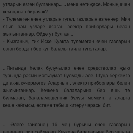
утларын өзгән булганнар...... менә нәтиҗәсе. Моның өчен
кем җавап бирәчәк?
- Түләмәгән өчен утларын түгел, газларын өзгәннәр. Мич
ягып һәм үзләре ясаган электр приборлары белән
җылынганнар. Өйдә ут булган...
- Кызганыч, тик Иске Куакта түләмәгән өчен газларын
өзгән бердән бер күп балалы гаилә түгел алар.
...Янгында һәлак булучылар өчен средстволар җыю
турында рәсми мәгълүмат булмады әле. Шуңа беркемгә
дә акча күчермәгез. Аларның , электр приборлары белән
җылынганнар. Кечкенә балаларына бер яшь тә
булмаган, балаламошенник булуы мөмкин, ә аларга
кеше кайгысы, өстәмә табыш китерү чарасы бит.
... Әлеге гаиләнең 16 мең бурычы өчен газларын
өзгәннәр, дип сөйлиләр. Кечкенә балаларына бер яшь тә