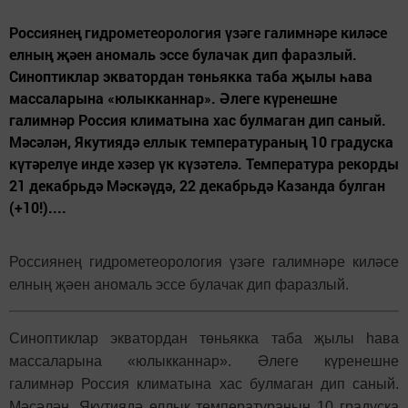
Россиянең гидрометеорология үзәге галимнәре киләсе
елның җәен аномаль эссе булачак дип фаразлый.
Синоптиклар экватордан төньякка таба җылы һава
массаларына «юлыкканнар». Әлеге күренешне
галимнәр Россия климатына хас булмаган дип саный.
Мәсәлән, Якутиядә еллык температураның 10 градуска
күтәрелүе инде хәзер үк күзәтелә. Температура рекорды
21 декабрьдә Мәскәүдә, 22 декабрьдә Казанда булган
(+10!)....
Россиянең гидрометеорология үзәге галимнәре киләсе
елның җәен аномаль эссе булачак дип фаразлый.
Синоптиклар экватордан төньякка таба җылы һава
массаларына «юлыкканнар». Әлеге күренешне
галимнәр Россия климатына хас булмаган дип саный.
Мәсәлән, Якутиядә еллык температураның 10 градуска