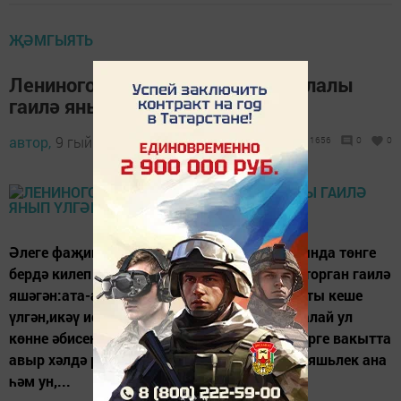
ҖӘМГЫЯТЬ
Лениногорскида фаҗига: күп балалы
гаилә янып үлгән
автор,
9 гыйнвар 2016 - 07:41
1656
0
0
Әлеге фаҗига бүген төнлә Иске Куак авылында төнге
бердә килеп чыга. Янган йортта 8 кешедән торган гаилә
яшәгән:ата-ана һәм алты бала. Янгында алты кеше
үлгән,икәү исән калганнар: җиде яшьлек малай ул
көнне әбисендә кунган була, ә әти кеше хәзерге вакытта
авыр хәлдә реанимациядә ята. Янгында 27 яшьлек ана
һәм ун,...